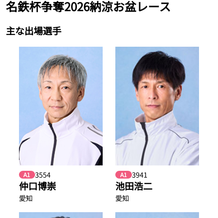
名鉄杯争奪2026納涼お盆レース
主な出場選手
3554
3941
A1
A1
仲口博崇
池田浩二
愛知
愛知