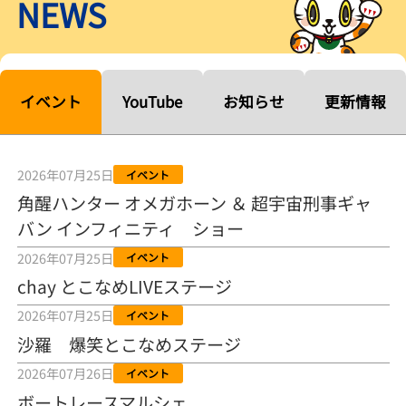
NEWS
【ルーキーシリーズ第15戦】塚越海斗「伸びを生かす方向で」4カド
から攻める／とこなめボートレース
2026年08月04日
【常滑ボート・ルーキーＳ】宮崎心之介 うれしいデビュー初優勝
「このままＡ１になれるように」
イベント
YouTube
お知らせ
更新情報
2026年08月04日
長岡花火大会の話も！ 松本日向の、グッド！グッド！ひなたグッ
ド！／常滑ボート
2026年07月25日
イベント
2026年08月04日
角醒ハンター オメガホーン ＆ 超宇宙刑事ギャ
バン インフィニティ ショー
【ボートレース】「しょっぱいですね」初優勝の宮崎心之介が水神
祭で満面の笑み／常滑 - 日刊スポーツ
2026年07月25日
イベント
2026年08月04日
chay とこなめLIVEステージ
【ボート】とこなめルーキーＳ 宮崎心之介がデビューから１年９カ
2026年07月25日
イベント
月で初優勝
沙羅 爆笑とこなめステージ
2026年08月04日
2026年07月26日
イベント
【ボートレース】12R優勝戦のスタート特訓実施 初Ｖ目指す宮崎心
ボートレースマルシェ
之介の仕上がり上々／常滑 - 日刊スポーツ