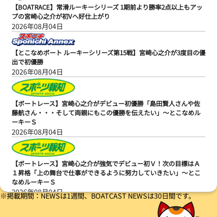
【BOATRACE】常滑ルーキーシリーズ 1期前より勝率2点以上もアッ
プの宮崎心之介が初Vへ好仕上がり
2026年08月04日
【とこなめボート ルーキーシリーズ第15戦】宮崎心之介が3度目の優
出で初優勝
2026年08月04日
【ボートレース】宮崎心之介がデビュー初優勝「島田賢人さんや佐
藤航さん・・・そして両親にもこの優勝を伝えたい」～とこなめル
ーキーＳ
2026年08月04日
【ボートレース】宮崎心之介が強気でデビュー初Ｖ！次の目標はＡ
１昇格「上の舞台で仕事ができるように努力していきたい」～とこ
なめルーキーＳ
2026年08月04日
※掲載期間：NEWSは1週間、BOATCAST NEWSは30日間です。