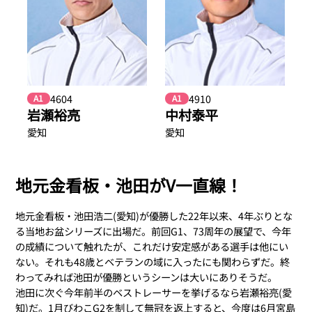
4604
4910
A1
A1
岩瀬裕亮
中村泰平
愛知
愛知
地元金看板・池田がV一直線！
地元金看板・池田浩二(愛知)が優勝した22年以来、4年ぶりとな
る当地お盆シリーズに出場だ。前回G1、73周年の展望で、今年
の成績について触れたが、これだけ安定感がある選手は他にい
ない。それも48歳とベテランの域に入ったにも関わらずだ。終
わってみれば池田が優勝というシーンは大いにありそうだ。
池田に次ぐ今年前半のベストレーサーを挙げるなら岩瀬裕亮(愛
知)だ。1月びわこG2を制して無冠を返上すると、今度は6月宮島