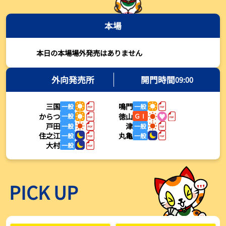
2026年08月03日
本場
【とこなめボート・岩瀬仁紀さんコラム】最後は塚越海斗に注目、
準優12Rはすごかった
2026年08月03日
本日の本場場外発売はありません
【ボートレース】荒木颯斗が地元勢でただ１人優出果たす「地元で
初優勝したい」／常滑 - 日刊スポーツ
外向発売所
開門時間
09:00
2026年08月03日
三国
鳴門
一般
一般
【ボートレース】４枠で優出の塚越海斗が強気節「攻めていくレー
からつ
徳山
一般
ＧⅠ
スをします」／常滑 - 日刊スポーツ
戸田
津
一般
一般
2026年08月03日
住之江
丸亀
一般
一般
大村
一般
【ボートレース】広瀬凜が接戦制して２着で優出「出足、回り足は
かなりいい状態」／常滑 - 日刊スポーツ
2026年08月03日
PICK UP
【とこなめボート】塚越海斗が優勝戦で脅威の伸びを披露する「合
ったときの伸びは自分が一番」
2026年08月03日