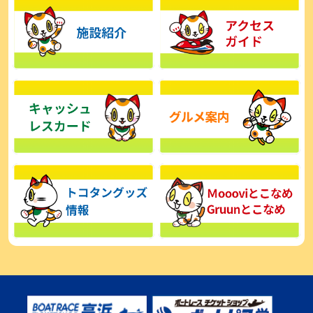
【とこなめボート】広瀬凜は準優で見つかった課題の克服へ「結果
的に１着を取れればいい」
2026年08月03日
【とこなめボート】西丸敦基が未勝利では終われない「最終日頑張
る」
2026年08月03日