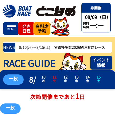
08/09（日）
—:—
開門
有料席
発売
時間
MENU
予約
日程
NEWS
8/10(月)〜8/15(土) 名鉄杯争奪2026納涼お盆レース
RACE GUIDE
イベント
情報
8
/
10
11
12
13
14
15
一般
月
火
水
木
金
土
1
次節開催まであと
日
一般