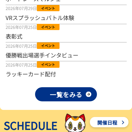
2026年08月04日
2026年07月29日
イベント
VRスプラッシュバトル体験
【とこなめボート ルーキーシリーズ第15戦】荒木颯斗 当地フレッシ
ュルーキーが初Vで恩返しを
2026年07月25日
イベント
2026年08月03日
表彰式
【とこなめボート】ういちの「好配招き猫」ルーキーシリーズ第15
2026年07月25日
イベント
戦～自分の収支状況も想定してこそ〝本物の予想〟！／ボートレー
ス
優勝戦出場選手インタビュー
2026年08月03日
2026年07月25日
イベント
【ボートレース】荒木颯斗が地元唯一の優出！３号艇でデビュー初
ラッキーカード配付
Ｖ狙う「自分の好きな感じになっている」～とこなめルーキーＳ
2026年08月03日
一覧をみる
【ボートレース】訓練中の大けが乗り越えデビューした宮崎心之介
が初Ｖ王手「１枠なら負けないと思います」～とこなめルーキーＳ
2026年08月03日
SCHEDULE
開催日程
【常滑ボート・ルーキーＳ】津田陸翔はリング交換で気配一変「初
優勝目指して頑張ります」