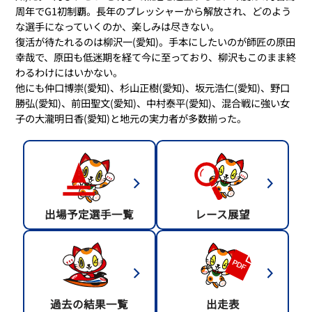
周年でG1初制覇。長年のプレッシャーから解放され、どのよう
な選手になっていくのか、楽しみは尽きない。
復活が待たれるのは柳沢一(愛知)。手本にしたいのが師匠の原田
幸哉で、原田も低迷期を経て今に至っており、柳沢もこのまま終
わるわけにはいかない。
他にも仲口博崇(愛知)、杉山正樹(愛知)、坂元浩仁(愛知)、野口
勝弘(愛知)、前田聖文(愛知)、中村泰平(愛知)、混合戦に強い女
子の大瀧明日香(愛知)と地元の実力者が多数揃った。
出場予定選手一覧
レース展望
過去の結果一覧
出走表