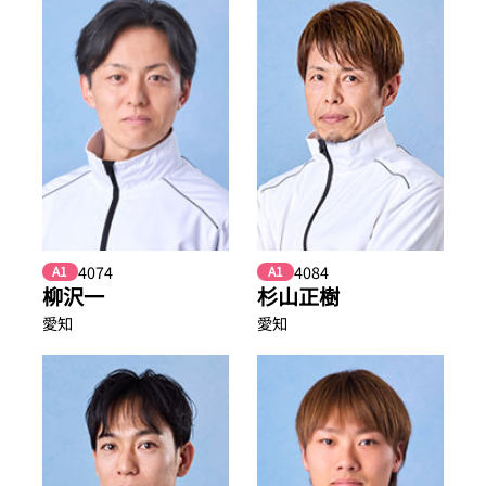
4074
4084
A1
A1
柳沢一
杉山正樹
愛知
愛知