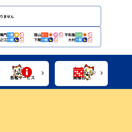
りません
鳴門
徳山
平和島
一般
ＧⅠ
ＧⅢ
之江
下関
大村
一般
一般
一般
各種サービス
開催日程
進入コース別選手成績
キャッシュレスカード
開催日程
Moooviとこなめ
今節のレース別成績
トコタングッズ情報
Gruunとこなめ
企画レース
イベント
ボートレースとこなめ歴史館