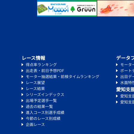
レース情報
データ
得点率ランキング
モータ
出走表・前日予想PDF
ボート
モーター抽選結果・前検タイムランキング
出目デ
レース展望
水面特
レース結果
愛知支
シリーズインデックス
愛知支
出場予定選手一覧
愛知支
過去の結果一覧
進入コース別選手成績
今節のレース別成績
企画レース