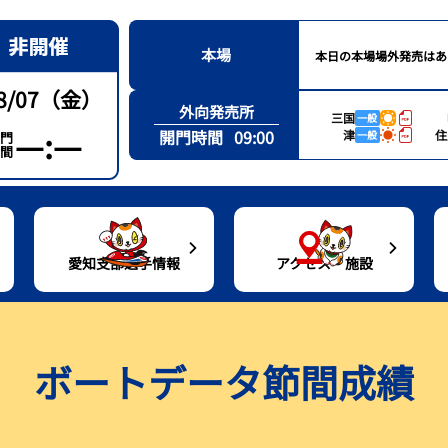
本場
本日の本場場外発売はあ
8/07（金）
外向発売所
三国
一般
—:—
開門時間
09:00
津
住
一般
門
間
愛知支部選手情報
アクセス・施設
通アクセス
愛知支部選手一覧
レース結果
トコタンシート（有料席）紹介
出目データ・高配当ランキング
ボートデータ節間成績
ルーンバス
愛知支部選手月別優勝者一覧
シリーズインデックス
グルメ案内
水面特性・進入コース別情報
設紹介
出場予定選手一覧
場内バーチャル探訪