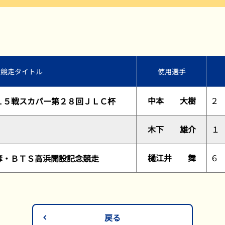
過去の結果一覧
競走タイトル
使用選手
中本 大樹
２
１５戦スカパー第２８回ＪＬＣ杯
木下 雄介
１
樋江井 舞
６
奪・ＢＴＳ高浜開設記念競走
戻る