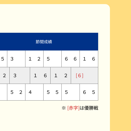
公式YouTube配信番組表
よくある質問Q&A
節間成績
５
３
１
２
５
６
６
１
６
２
３
１
６
１
２
[６]
５
２
４
５
５
５
６
５
※
[赤字]
は優勝戦