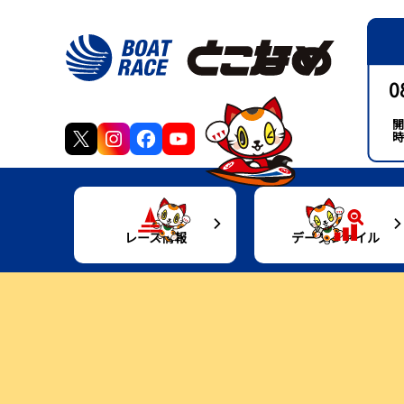
0
開
時
レース情報
データファイル
得点率ランキング
モーターデータ
交
出走表・前日予想PDF
ボートデータ
グ
モーター抽選結果・前検タイムランキング
施