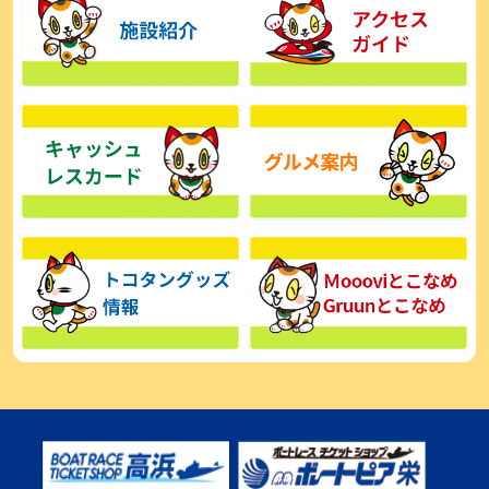
【とこなめボート】広瀬凜は準優で見つかった課題の克服へ「結果
的に１着を取れればいい」
2026年08月03日
【とこなめボート】西丸敦基が未勝利では終われない「最終日頑張
る」
2026年08月03日
【とこなめボート ルーキーシリーズ】広瀬凜 6位で予選突破「勝負
できる仕上がり」
2026年08月02日
【とこなめボート 日野未来コラム とこなめミライ予想図】トコタン
お誕生日おめでとう！
2026年08月02日
【ボートレース】第二の故郷で広瀬凜が準優進出「ドリームにも選
んでもらったし、恩返しをしたいです」～とこなめルーキーＳ
2026年08月02日
【常滑ボート・ルーキーＳ】荒木颯斗 予選９位でセミファイナル進