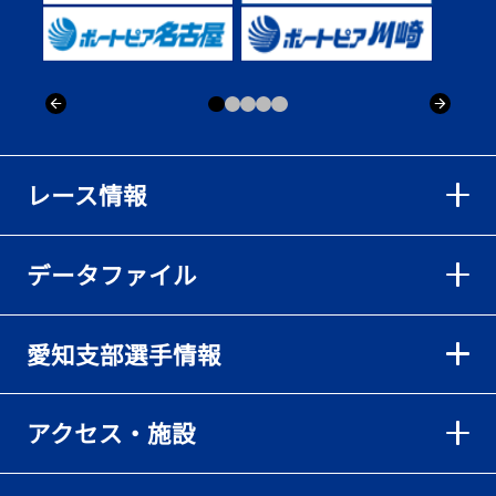
出「そろそろ優勝したい」
2026年08月02日
【ボートレース】仲航太が予選ラスト１、２着で準優進出「ターン
回りは良くなった」／常滑 - 日刊スポーツ
2026年08月02日
【ボートレース】島川海輝が逃げ切って準優勝負駆け成功、準優は
レース情報
伸び意識の調整で／常滑 - 日刊スポーツ
2026年08月02日
データファイル
【ボートレース】地元の荒木颯斗が有言実行の予選突破「そろそろ
優勝したい」／常滑 - 日刊スポーツ
2026年08月02日
愛知支部選手情報
【とこなめボート】出足抜群の篠原晟弥だが「叩き変える可能性も
ある」と思案顔
2026年08月02日
アクセス・施設
【とこなめボート】島川海輝がボーダー下からの勝負駆けに成功
2026年08月02日