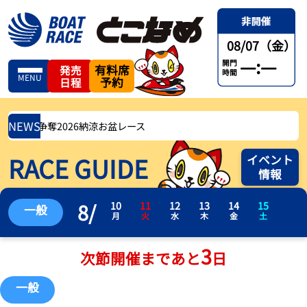
08/07（金）
—:—
開門
有料席
発売
時間
MENU
予約
日程
NEWS
) 名鉄杯争奪2026納涼お盆レース
RACE GUIDE
イベント
情報
8
/
10
11
12
13
14
15
一般
月
火
水
木
金
土
3
次節開催まであと
日
一般