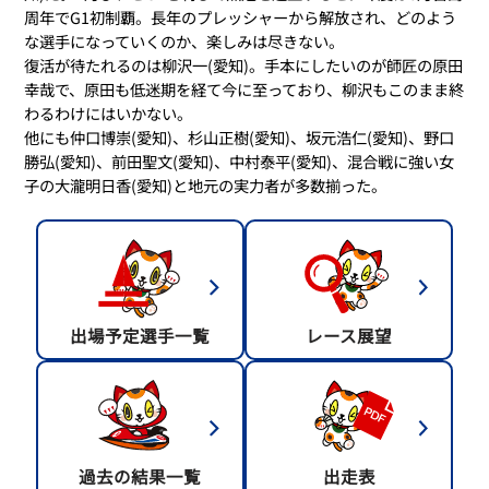
周年でG1初制覇。長年のプレッシャーから解放され、どのよう
な選手になっていくのか、楽しみは尽きない。
復活が待たれるのは柳沢一(愛知)。手本にしたいのが師匠の原田
幸哉で、原田も低迷期を経て今に至っており、柳沢もこのまま終
わるわけにはいかない。
他にも仲口博崇(愛知)、杉山正樹(愛知)、坂元浩仁(愛知)、野口
勝弘(愛知)、前田聖文(愛知)、中村泰平(愛知)、混合戦に強い女
子の大瀧明日香(愛知)と地元の実力者が多数揃った。
出場予定選手一覧
レース展望
過去の結果一覧
出走表