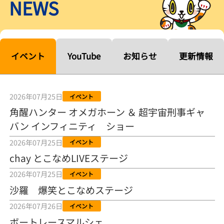
NEWS
【ルーキーシリーズ第15戦】塚越海斗「伸びを生かす方向で」4カド
から攻める／とこなめボートレース
2026年08月04日
【常滑ボート・ルーキーＳ】宮崎心之介 うれしいデビュー初優勝
「このままＡ１になれるように」
イベント
YouTube
お知らせ
更新情報
2026年08月04日
長岡花火大会の話も！ 松本日向の、グッド！グッド！ひなたグッ
ド！／常滑ボート
2026年07月25日
イベント
2026年08月04日
角醒ハンター オメガホーン ＆ 超宇宙刑事ギャ
バン インフィニティ ショー
【ボートレース】「しょっぱいですね」初優勝の宮崎心之介が水神
祭で満面の笑み／常滑 - 日刊スポーツ
2026年07月25日
イベント
2026年08月04日
chay とこなめLIVEステージ
【ボート】とこなめルーキーＳ 宮崎心之介がデビューから１年９カ
2026年07月25日
イベント
月で初優勝
沙羅 爆笑とこなめステージ
2026年08月04日
2026年07月26日
イベント
【ボートレース】12R優勝戦のスタート特訓実施 初Ｖ目指す宮崎心
ボートレースマルシェ
之介の仕上がり上々／常滑 - 日刊スポーツ