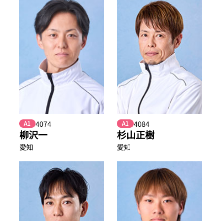
4074
4084
A1
A1
柳沢一
杉山正樹
愛知
愛知