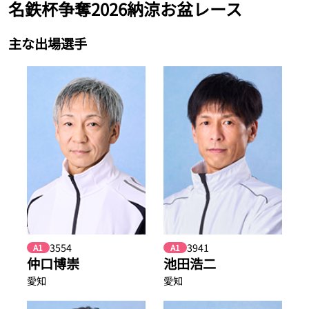
名鉄杯争奪2026納涼お盆レース
主な出場選手
3554
3941
A1
A1
仲口博崇
池田浩二
愛知
愛知