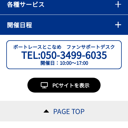
各種サービス
【とこなめボート】準優６枠の西川拓利は「チルトを跳ねる可能性
もあります」
2026年08月02日
開催日程
【とこなめボート】予選トップ通過の宮崎心之介をはじめ若林樹
蘭、中野希一と準優勝戦は1号艇を獲得
2026年08月02日
ボートレースとこなめ ファンサポートデスク
TEL:
050-3499-6035
【とこなめボート ルーキーシリーズ第15戦】石渡翔一郎 内枠狙うぞ
開催日：10:00～17:00
2026年08月01日
【ボートレース】今節初白星で予選突破へ望みをつないだ吉田一心
「足は厳しかったけど、４日目につながって良かった」～とこなめ
PCサイトを表示
ルーキーＳ
2026年08月01日
【常滑ボート・ルーキーＳ】３日目逃げ切りの吉田一心が〝連日〟
PAGE TOP
の勝負駆けに挑む
2026年08月01日