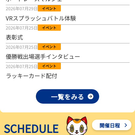
2026年08月04日
2026年07月29日
イベント
VRスプラッシュバトル体験
【とこなめボート ルーキーシリーズ第15戦】荒木颯斗 当地フレッシ
ュルーキーが初Vで恩返しを
2026年07月25日
イベント
2026年08月03日
表彰式
【とこなめボート】ういちの「好配招き猫」ルーキーシリーズ第15
2026年07月25日
イベント
戦～自分の収支状況も想定してこそ〝本物の予想〟！／ボートレー
ス
優勝戦出場選手インタビュー
2026年08月03日
2026年07月25日
イベント
【ボートレース】荒木颯斗が地元唯一の優出！３号艇でデビュー初
ラッキーカード配付
Ｖ狙う「自分の好きな感じになっている」～とこなめルーキーＳ
2026年08月03日
一覧をみる
【ボートレース】訓練中の大けが乗り越えデビューした宮崎心之介
が初Ｖ王手「１枠なら負けないと思います」～とこなめルーキーＳ
2026年08月03日
SCHEDULE
開催日程
【常滑ボート・ルーキーＳ】津田陸翔はリング交換で気配一変「初
優勝目指して頑張ります」