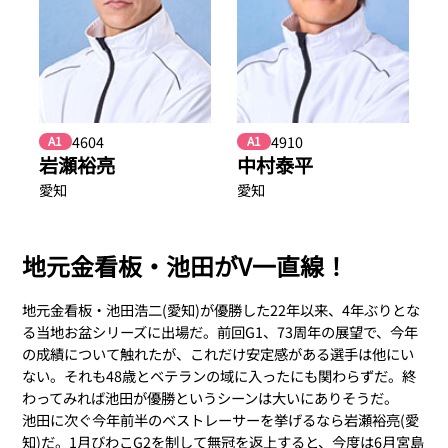
4604
4910
A1
A1
岩瀬裕亮
中村泰平
愛知
愛知
地元金看板・池田がV一直線！
地元金看板・池田浩二(愛知)が優勝した22年以来、4年ぶりとな
る当地お盆シリーズに出場だ。前回G1、73周年の展望で、今年
の成績について触れたが、これだけ安定感がある選手は他にい
ない。それも48歳とベテランの域に入ったにも関わらずだ。終
わってみれば池田が優勝というシーンは大いにありそうだ。
池田に次ぐ今年前半のベストレーサーを挙げるなら岩瀬裕亮(愛
知)だ。1月びわこG2を制して無冠を返上すると、今度は6月宮島