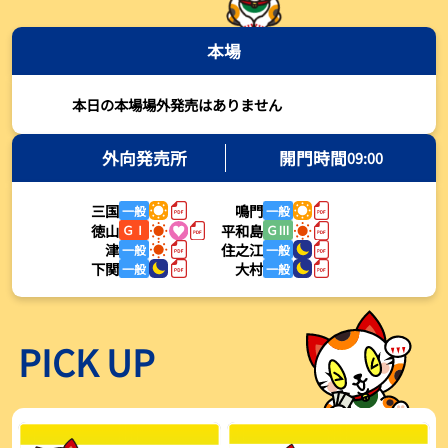
2026年08月03日
本場
【とこなめボート・岩瀬仁紀さんコラム】最後は塚越海斗に注目、
準優12Rはすごかった
2026年08月03日
本日の本場場外発売はありません
【ボートレース】荒木颯斗が地元勢でただ１人優出果たす「地元で
初優勝したい」／常滑 - 日刊スポーツ
外向発売所
開門時間
09:00
2026年08月03日
三国
鳴門
一般
一般
【ボートレース】４枠で優出の塚越海斗が強気節「攻めていくレー
徳山
平和島
ＧⅠ
ＧⅢ
スをします」／常滑 - 日刊スポーツ
津
住之江
一般
一般
2026年08月03日
下関
大村
一般
一般
【ボートレース】広瀬凜が接戦制して２着で優出「出足、回り足は
かなりいい状態」／常滑 - 日刊スポーツ
2026年08月03日
PICK UP
【とこなめボート】塚越海斗が優勝戦で脅威の伸びを披露する「合
ったときの伸びは自分が一番」
2026年08月03日