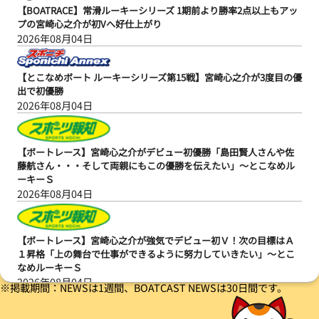
【BOATRACE】常滑ルーキーシリーズ 1期前より勝率2点以上もアッ
プの宮崎心之介が初Vへ好仕上がり
2026年08月04日
【とこなめボート ルーキーシリーズ第15戦】宮崎心之介が3度目の優
出で初優勝
2026年08月04日
【ボートレース】宮崎心之介がデビュー初優勝「島田賢人さんや佐
藤航さん・・・そして両親にもこの優勝を伝えたい」～とこなめル
ーキーＳ
2026年08月04日
【ボートレース】宮崎心之介が強気でデビュー初Ｖ！次の目標はＡ
１昇格「上の舞台で仕事ができるように努力していきたい」～とこ
なめルーキーＳ
2026年08月04日
※掲載期間：NEWSは1週間、BOATCAST NEWSは30日間です。