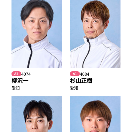
4074
4084
A1
A1
柳沢一
杉山正樹
愛知
愛知