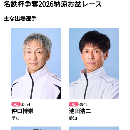
名鉄杯争奪2026納涼お盆レース
主な出場選手
3554
3941
A1
A1
仲口博崇
池田浩二
愛知
愛知