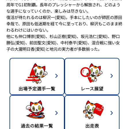
周年でG1初制覇。長年のプレッシャーから解放され、どのよう
な選手になっていくのか、楽しみは尽きない。
復活が待たれるのは柳沢一(愛知)。手本にしたいのが師匠の原田
幸哉で、原田も低迷期を経て今に至っており、柳沢もこのまま終
わるわけにはいかない。
他にも仲口博崇(愛知)、杉山正樹(愛知)、坂元浩仁(愛知)、野口
勝弘(愛知)、前田聖文(愛知)、中村泰平(愛知)、混合戦に強い女
子の大瀧明日香(愛知)と地元の実力者が多数揃った。
出場予定選手一覧
レース展望
過去の結果一覧
出走表