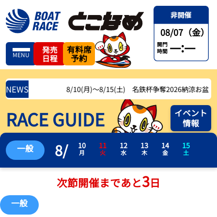
08/07（金）
—:—
開門
有料席
発売
時間
MENU
予約
日程
NEWS
8/10(月)〜8/15(土) 名鉄杯争奪2026納涼お盆レース
RACE GUIDE
イベント
情報
8
/
10
11
12
13
14
15
一般
月
火
水
木
金
土
3
次節開催まであと
日
一般