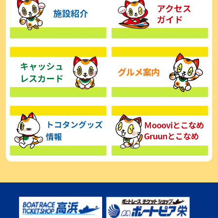
【とこなめボート】広瀬凜は準優で見つかった課題の克服へ「結果
的に１着を取れればいい」
2026年08月03日
【とこなめボート】西丸敦基が未勝利では終われない「最終日頑張
る」
2026年08月03日
【とこなめボート ルーキーシリーズ】広瀬凜 6位で予選突破「勝負
できる仕上がり」
2026年08月02日
【とこなめボート 日野未来コラム とこなめミライ予想図】トコタン
お誕生日おめでとう！
2026年08月02日
【ボートレース】第二の故郷で広瀬凜が準優進出「ドリームにも選
んでもらったし、恩返しをしたいです」～とこなめルーキーＳ
2026年08月02日
【常滑ボート・ルーキーＳ】荒木颯斗 予選９位でセミファイナル進