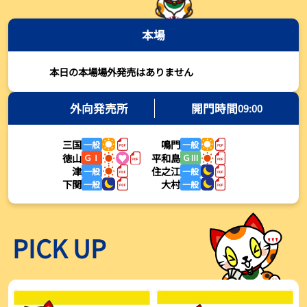
2026年08月03日
本場
【とこなめボート・岩瀬仁紀さんコラム】最後は塚越海斗に注目、
準優12Rはすごかった
2026年08月03日
本日の本場場外発売はありません
【ボートレース】荒木颯斗が地元勢でただ１人優出果たす「地元で
初優勝したい」／常滑 - 日刊スポーツ
外向発売所
開門時間
09:00
2026年08月03日
三国
鳴門
一般
一般
【ボートレース】４枠で優出の塚越海斗が強気節「攻めていくレー
徳山
平和島
ＧⅠ
ＧⅢ
スをします」／常滑 - 日刊スポーツ
津
住之江
一般
一般
2026年08月03日
下関
大村
一般
一般
【ボートレース】広瀬凜が接戦制して２着で優出「出足、回り足は
かなりいい状態」／常滑 - 日刊スポーツ
2026年08月03日
PICK UP
【とこなめボート】塚越海斗が優勝戦で脅威の伸びを披露する「合
ったときの伸びは自分が一番」
2026年08月03日