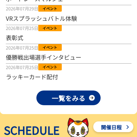
2026年08月04日
2026年07月29日
イベント
VRスプラッシュバトル体験
【とこなめボート ルーキーシリーズ第15戦】荒木颯斗 当地フレッシ
ュルーキーが初Vで恩返しを
2026年07月25日
イベント
2026年08月03日
表彰式
【とこなめボート】ういちの「好配招き猫」ルーキーシリーズ第15
2026年07月25日
イベント
戦～自分の収支状況も想定してこそ〝本物の予想〟！／ボートレー
ス
優勝戦出場選手インタビュー
2026年08月03日
2026年07月25日
イベント
【ボートレース】荒木颯斗が地元唯一の優出！３号艇でデビュー初
ラッキーカード配付
Ｖ狙う「自分の好きな感じになっている」～とこなめルーキーＳ
2026年08月03日
一覧をみる
【ボートレース】訓練中の大けが乗り越えデビューした宮崎心之介
が初Ｖ王手「１枠なら負けないと思います」～とこなめルーキーＳ
2026年08月03日
SCHEDULE
開催日程
【常滑ボート・ルーキーＳ】津田陸翔はリング交換で気配一変「初
優勝目指して頑張ります」