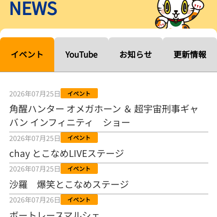
NEWS
【ルーキーシリーズ第15戦】塚越海斗「伸びを生かす方向で」4カド
から攻める／とこなめボートレース
2026年08月04日
【常滑ボート・ルーキーＳ】宮崎心之介 うれしいデビュー初優勝
「このままＡ１になれるように」
イベント
YouTube
お知らせ
更新情報
2026年08月04日
長岡花火大会の話も！ 松本日向の、グッド！グッド！ひなたグッ
ド！／常滑ボート
2026年07月25日
イベント
2026年08月04日
角醒ハンター オメガホーン ＆ 超宇宙刑事ギャ
バン インフィニティ ショー
【ボートレース】「しょっぱいですね」初優勝の宮崎心之介が水神
祭で満面の笑み／常滑 - 日刊スポーツ
2026年07月25日
イベント
2026年08月04日
chay とこなめLIVEステージ
【ボート】とこなめルーキーＳ 宮崎心之介がデビューから１年９カ
2026年07月25日
イベント
月で初優勝
沙羅 爆笑とこなめステージ
2026年08月04日
2026年07月26日
イベント
【ボートレース】12R優勝戦のスタート特訓実施 初Ｖ目指す宮崎心
ボートレースマルシェ
之介の仕上がり上々／常滑 - 日刊スポーツ