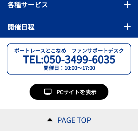
各種サービス
【とこなめボート】準優６枠の西川拓利は「チルトを跳ねる可能性
もあります」
2026年08月02日
開催日程
【とこなめボート】予選トップ通過の宮崎心之介をはじめ若林樹
蘭、中野希一と準優勝戦は1号艇を獲得
2026年08月02日
ボートレースとこなめ ファンサポートデスク
TEL:
050-3499-6035
【とこなめボート ルーキーシリーズ第15戦】石渡翔一郎 内枠狙うぞ
開催日：10:00～17:00
2026年08月01日
【ボートレース】今節初白星で予選突破へ望みをつないだ吉田一心
「足は厳しかったけど、４日目につながって良かった」～とこなめ
PCサイトを表示
ルーキーＳ
2026年08月01日
【常滑ボート・ルーキーＳ】３日目逃げ切りの吉田一心が〝連日〟
PAGE TOP
の勝負駆けに挑む
2026年08月01日