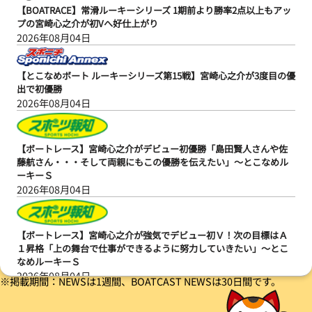
【BOATRACE】常滑ルーキーシリーズ 1期前より勝率2点以上もアッ
プの宮崎心之介が初Vへ好仕上がり
2026年08月04日
【とこなめボート ルーキーシリーズ第15戦】宮崎心之介が3度目の優
出で初優勝
2026年08月04日
【ボートレース】宮崎心之介がデビュー初優勝「島田賢人さんや佐
藤航さん・・・そして両親にもこの優勝を伝えたい」～とこなめル
ーキーＳ
2026年08月04日
【ボートレース】宮崎心之介が強気でデビュー初Ｖ！次の目標はＡ
１昇格「上の舞台で仕事ができるように努力していきたい」～とこ
なめルーキーＳ
2026年08月04日
※掲載期間：NEWSは1週間、BOATCAST NEWSは30日間です。