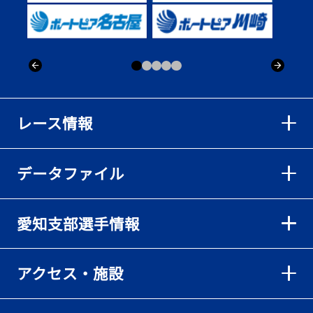
出「そろそろ優勝したい」
2026年08月02日
【ボートレース】仲航太が予選ラスト１、２着で準優進出「ターン
回りは良くなった」／常滑 - 日刊スポーツ
2026年08月02日
【ボートレース】島川海輝が逃げ切って準優勝負駆け成功、準優は
レース情報
伸び意識の調整で／常滑 - 日刊スポーツ
2026年08月02日
データファイル
【ボートレース】地元の荒木颯斗が有言実行の予選突破「そろそろ
優勝したい」／常滑 - 日刊スポーツ
2026年08月02日
愛知支部選手情報
【とこなめボート】出足抜群の篠原晟弥だが「叩き変える可能性も
ある」と思案顔
2026年08月02日
アクセス・施設
【とこなめボート】島川海輝がボーダー下からの勝負駆けに成功
2026年08月02日