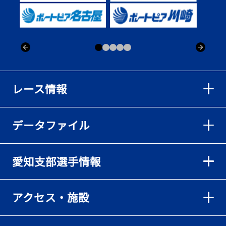
出「そろそろ優勝したい」
2026年08月02日
【ボートレース】仲航太が予選ラスト１、２着で準優進出「ターン
回りは良くなった」／常滑 - 日刊スポーツ
2026年08月02日
【ボートレース】島川海輝が逃げ切って準優勝負駆け成功、準優は
レース情報
伸び意識の調整で／常滑 - 日刊スポーツ
2026年08月02日
データファイル
【ボートレース】地元の荒木颯斗が有言実行の予選突破「そろそろ
優勝したい」／常滑 - 日刊スポーツ
2026年08月02日
愛知支部選手情報
【とこなめボート】出足抜群の篠原晟弥だが「叩き変える可能性も
ある」と思案顔
2026年08月02日
アクセス・施設
【とこなめボート】島川海輝がボーダー下からの勝負駆けに成功
2026年08月02日