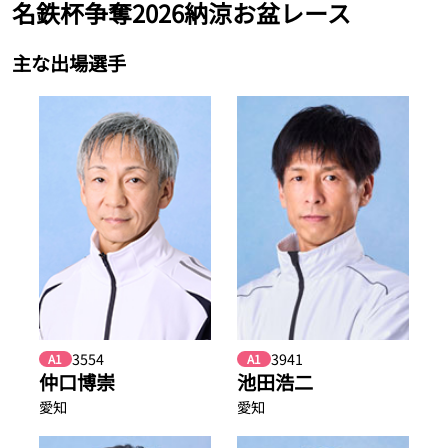
名鉄杯争奪2026納涼お盆レース
主な出場選手
3554
3941
A1
A1
仲口博崇
池田浩二
愛知
愛知