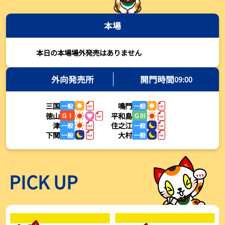
2026年08月03日
本場
【とこなめボート・岩瀬仁紀さんコラム】最後は塚越海斗に注目、
準優12Rはすごかった
2026年08月03日
本日の本場場外発売はありません
【ボートレース】荒木颯斗が地元勢でただ１人優出果たす「地元で
初優勝したい」／常滑 - 日刊スポーツ
外向発売所
開門時間
09:00
2026年08月03日
三国
鳴門
一般
一般
【ボートレース】４枠で優出の塚越海斗が強気節「攻めていくレー
徳山
平和島
ＧⅠ
ＧⅢ
スをします」／常滑 - 日刊スポーツ
津
住之江
一般
一般
2026年08月03日
下関
大村
一般
一般
【ボートレース】広瀬凜が接戦制して２着で優出「出足、回り足は
かなりいい状態」／常滑 - 日刊スポーツ
2026年08月03日
PICK UP
【とこなめボート】塚越海斗が優勝戦で脅威の伸びを披露する「合
ったときの伸びは自分が一番」
2026年08月03日