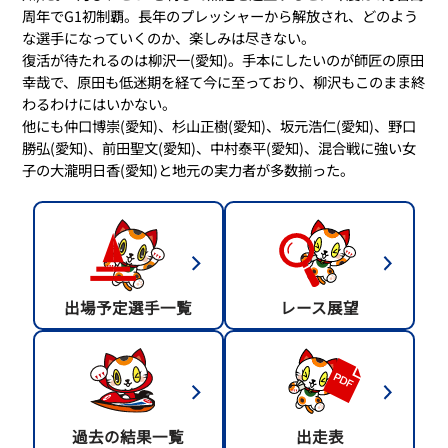
周年でG1初制覇。長年のプレッシャーから解放され、どのよう
な選手になっていくのか、楽しみは尽きない。
復活が待たれるのは柳沢一(愛知)。手本にしたいのが師匠の原田
幸哉で、原田も低迷期を経て今に至っており、柳沢もこのまま終
わるわけにはいかない。
他にも仲口博崇(愛知)、杉山正樹(愛知)、坂元浩仁(愛知)、野口
勝弘(愛知)、前田聖文(愛知)、中村泰平(愛知)、混合戦に強い女
子の大瀧明日香(愛知)と地元の実力者が多数揃った。
出場予定選手一覧
レース展望
過去の結果一覧
出走表