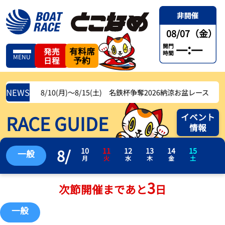
08/07（金）
—:—
開門
有料席
発売
時間
MENU
予約
日程
NEWS
8/10(月)〜8/15(土) 名鉄杯争奪2026納涼お盆レース
RACE GUIDE
イベント
情報
8
/
10
11
12
13
14
15
一般
月
火
水
木
金
土
3
次節開催まであと
日
一般