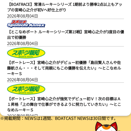
【BOATRACE】常滑ルーキーシリーズ 1期前より勝率2点以上もアッ
プの宮崎心之介が初Vへ好仕上がり
2026年08月04日
【とこなめボート ルーキーシリーズ第15戦】宮崎心之介が3度目の優
出で初優勝
2026年08月04日
【ボートレース】宮崎心之介がデビュー初優勝「島田賢人さんや佐
藤航さん・・・そして両親にもこの優勝を伝えたい」～とこなめル
ーキーＳ
2026年08月04日
【ボートレース】宮崎心之介が強気でデビュー初Ｖ！次の目標はＡ
１昇格「上の舞台で仕事ができるように努力していきたい」～とこ
なめルーキーＳ
2026年08月04日
※掲載期間：NEWSは1週間、BOATCAST NEWSは30日間です。