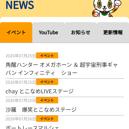
NEWS
【ルーキーシリーズ第15戦】塚越海斗「伸びを生かす方向で」4カド
から攻める／とこなめボートレース
2026年08月04日
【常滑ボート・ルーキーＳ】宮崎心之介 うれしいデビュー初優勝
「このままＡ１になれるように」
イベント
YouTube
お知らせ
更新情報
2026年08月04日
長岡花火大会の話も！ 松本日向の、グッド！グッド！ひなたグッ
ド！／常滑ボート
2026年07月25日
イベント
2026年08月04日
角醒ハンター オメガホーン ＆ 超宇宙刑事ギャ
バン インフィニティ ショー
【ボートレース】「しょっぱいですね」初優勝の宮崎心之介が水神
祭で満面の笑み／常滑 - 日刊スポーツ
2026年07月25日
イベント
2026年08月04日
chay とこなめLIVEステージ
【ボート】とこなめルーキーＳ 宮崎心之介がデビューから１年９カ
2026年07月25日
イベント
月で初優勝
沙羅 爆笑とこなめステージ
2026年08月04日
2026年07月26日
イベント
【ボートレース】12R優勝戦のスタート特訓実施 初Ｖ目指す宮崎心
ボートレースマルシェ
之介の仕上がり上々／常滑 - 日刊スポーツ