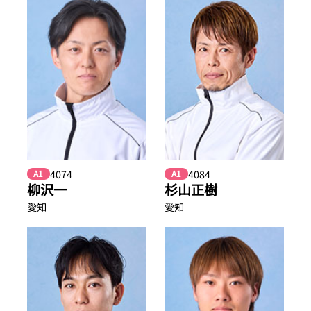
4074
4084
A1
A1
柳沢一
杉山正樹
愛知
愛知