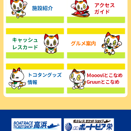
【とこなめボート】広瀬凜は準優で見つかった課題の克服へ「結果
的に１着を取れればいい」
2026年08月03日
【とこなめボート】西丸敦基が未勝利では終われない「最終日頑張
る」
2026年08月03日
【とこなめボート ルーキーシリーズ】広瀬凜 6位で予選突破「勝負
できる仕上がり」
2026年08月02日
【とこなめボート 日野未来コラム とこなめミライ予想図】トコタン
お誕生日おめでとう！
2026年08月02日
【ボートレース】第二の故郷で広瀬凜が準優進出「ドリームにも選
んでもらったし、恩返しをしたいです」～とこなめルーキーＳ
2026年08月02日
【常滑ボート・ルーキーＳ】荒木颯斗 予選９位でセミファイナル進