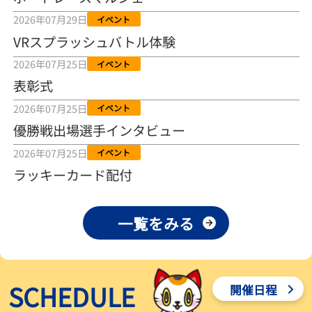
2026年08月04日
2026年07月29日
イベント
VRスプラッシュバトル体験
【とこなめボート ルーキーシリーズ第15戦】荒木颯斗 当地フレッシ
ュルーキーが初Vで恩返しを
2026年07月25日
イベント
2026年08月03日
表彰式
【とこなめボート】ういちの「好配招き猫」ルーキーシリーズ第15
2026年07月25日
イベント
戦～自分の収支状況も想定してこそ〝本物の予想〟！／ボートレー
ス
優勝戦出場選手インタビュー
2026年08月03日
2026年07月25日
イベント
【ボートレース】荒木颯斗が地元唯一の優出！３号艇でデビュー初
ラッキーカード配付
Ｖ狙う「自分の好きな感じになっている」～とこなめルーキーＳ
2026年08月03日
一覧をみる
【ボートレース】訓練中の大けが乗り越えデビューした宮崎心之介
が初Ｖ王手「１枠なら負けないと思います」～とこなめルーキーＳ
2026年08月03日
SCHEDULE
開催日程
【常滑ボート・ルーキーＳ】津田陸翔はリング交換で気配一変「初
優勝目指して頑張ります」