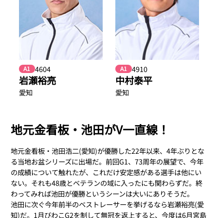
4604
4910
A1
A1
岩瀬裕亮
中村泰平
愛知
愛知
地元金看板・池田がV一直線！
地元金看板・池田浩二(愛知)が優勝した22年以来、4年ぶりとな
る当地お盆シリーズに出場だ。前回G1、73周年の展望で、今年
の成績について触れたが、これだけ安定感がある選手は他にい
ない。それも48歳とベテランの域に入ったにも関わらずだ。終
わってみれば池田が優勝というシーンは大いにありそうだ。
池田に次ぐ今年前半のベストレーサーを挙げるなら岩瀬裕亮(愛
知)だ。1月びわこG2を制して無冠を返上すると、今度は6月宮島