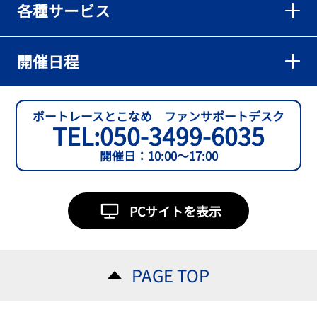
各種サービス
【とこなめボート】準優６枠の西川拓利は「チルトを跳ねる可能性
もあります」
2026年08月02日
開催日程
【とこなめボート】予選トップ通過の宮崎心之介をはじめ若林樹
蘭、中野希一と準優勝戦は1号艇を獲得
2026年08月02日
ボートレースとこなめ ファンサポートデスク
TEL:
050-3499-6035
【とこなめボート ルーキーシリーズ第15戦】石渡翔一郎 内枠狙うぞ
開催日：10:00～17:00
2026年08月01日
【ボートレース】今節初白星で予選突破へ望みをつないだ吉田一心
「足は厳しかったけど、４日目につながって良かった」～とこなめ
PCサイトを表示
ルーキーＳ
2026年08月01日
【常滑ボート・ルーキーＳ】３日目逃げ切りの吉田一心が〝連日〟
PAGE TOP
の勝負駆けに挑む
2026年08月01日