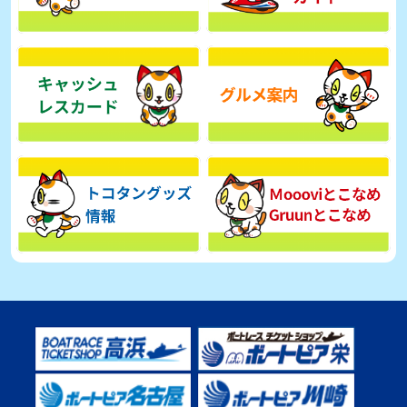
【とこなめボート】広瀬凜は準優で見つかった課題の克服へ「結果
的に１着を取れればいい」
2026年08月03日
【とこなめボート】西丸敦基が未勝利では終われない「最終日頑張
る」
2026年08月03日