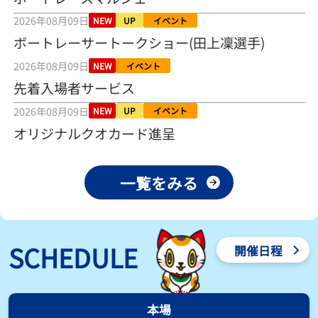
之介の仕上がり上々／常滑 - 日刊スポーツ
2026年08月09日
2026年08月04日
NEW
UP
イベント
ボートレーサートークショー(田上凜選手)
【とこなめボート ルーキーシリーズ第15戦】荒木颯斗 当地フレッシ
2026年08月09日
ュルーキーが初Vで恩返しを
NEW
イベント
2026年08月03日
先着入場者サービス
2026年08月09日
NEW
UP
イベント
【とこなめボート】ういちの「好配招き猫」ルーキーシリーズ第15
戦～自分の収支状況も想定してこそ〝本物の予想〟！／ボートレー
オリジナルクオカード進呈
ス
2026年08月03日
一覧をみる
【ボートレース】荒木颯斗が地元唯一の優出！３号艇でデビュー初
Ｖ狙う「自分の好きな感じになっている」～とこなめルーキーＳ
2026年08月03日
【ボートレース】訓練中の大けが乗り越えデビューした宮崎心之介
SCHEDULE
開催日程
が初Ｖ王手「１枠なら負けないと思います」～とこなめルーキーＳ
2026年08月03日
【常滑ボート・ルーキーＳ】津田陸翔はリング交換で気配一変「初
本場
優勝目指して頑張ります」