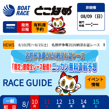
08/09（日）
—:—
開門
有料席
発売
時間
MENU
予約
日程
NEWS
8/10(月)〜8/15(土) 名鉄杯争奪2026納涼お盆レース 開催中
RACE GUIDE
イベント
情報
10
11
12
13
14
15
一般
8
/
月
火
水
木
金
土
初 日