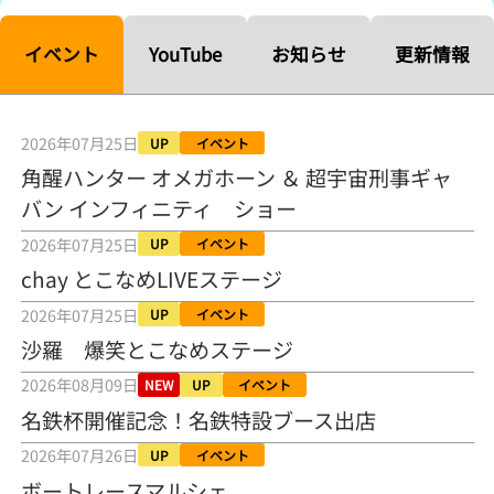
【ルーキーシリーズ第15戦】塚越海斗「伸びを生かす方向で」4カド
から攻める／とこなめボートレース
イベント
YouTube
お知らせ
更新情報
2026年08月04日
【常滑ボート・ルーキーＳ】宮崎心之介 うれしいデビュー初優勝
「このままＡ１になれるように」
2026年07月25日
UP
イベント
2026年08月04日
角醒ハンター オメガホーン ＆ 超宇宙刑事ギャ
バン インフィニティ ショー
長岡花火大会の話も！ 松本日向の、グッド！グッド！ひなたグッ
ド！／常滑ボート
2026年07月25日
UP
イベント
2026年08月04日
chay とこなめLIVEステージ
【ボートレース】「しょっぱいですね」初優勝の宮崎心之介が水神
2026年07月25日
UP
イベント
祭で満面の笑み／常滑 - 日刊スポーツ
2026年08月04日
沙羅 爆笑とこなめステージ
2026年08月09日
NEW
UP
イベント
【ボート】とこなめルーキーＳ 宮崎心之介がデビューから１年９カ
月で初優勝
名鉄杯開催記念！名鉄特設ブース出店
2026年08月04日
2026年07月26日
UP
イベント
【ボートレース】12R優勝戦のスタート特訓実施 初Ｖ目指す宮崎心
ボートレースマルシェ