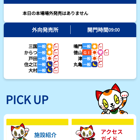
2026年08月03日
本日の本場場外発売はありません
【とこなめボート・岩瀬仁紀さんコラム】最後は塚越海斗に注目、
準優12Rはすごかった
外向発売所
開門時間
09:00
2026年08月03日
三国
鳴門
一般
一般
【ボートレース】荒木颯斗が地元勢でただ１人優出果たす「地元で
からつ
徳山
一般
ＧⅠ
初優勝したい」／常滑 - 日刊スポーツ
戸田
津
一般
一般
2026年08月03日
住之江
丸亀
一般
一般
大村
一般
【ボートレース】４枠で優出の塚越海斗が強気節「攻めていくレー
スをします」／常滑 - 日刊スポーツ
2026年08月03日
PICK UP
【ボートレース】広瀬凜が接戦制して２着で優出「出足、回り足は
かなりいい状態」／常滑 - 日刊スポーツ
2026年08月03日
【とこなめボート】塚越海斗が優勝戦で脅威の伸びを披露する「合
ったときの伸びは自分が一番」
2026年08月03日