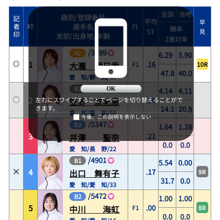
全国
当地
級別/登録番号
記
平均
早
選手名
者
枠
FL
勝率
ST
見
印
支部/出身地/年齢
2連対率
/
3999
A2
6.29
5.90
1
.16
F1
10R
大瀧 明日香
47.8
40.0
愛 知/静 岡/47
/
3528
B1
4.14
4.11
OK
2
.20
左右にスワイプすることでページを切り替えることがで
笠野 友紀恵
14.1
20.8
きます。
愛 知/愛 知/55
今後、この説明を表示しない
/
5347
B2
1.64
1.28
3
.21
井澤 聖奈
0.0
0.0
愛 知/長 野/22
/
4901
B1
5.54
0.00
4
.17
9R
出口 舞有子
31.7
0.0
愛 知/愛 知/33
/
5472
B2
1.00
1.00
5
.00
F1
8R
中川 海虹
0.0
0.0