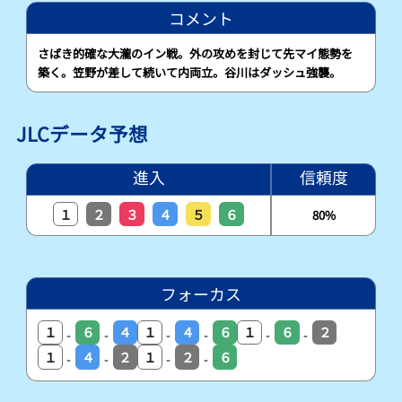
コメント
さばき的確な大瀧のイン戦。外の攻めを封じて先マイ態勢を
築く。笠野が差して続いて内両立。谷川はダッシュ強襲。
JLCデータ予想
進入
信頼度
１
２
３
４
５
６
80%
フォーカス
１
６
４
１
４
６
１
６
２
-
-
-
-
-
-
１
４
２
１
２
６
-
-
-
-