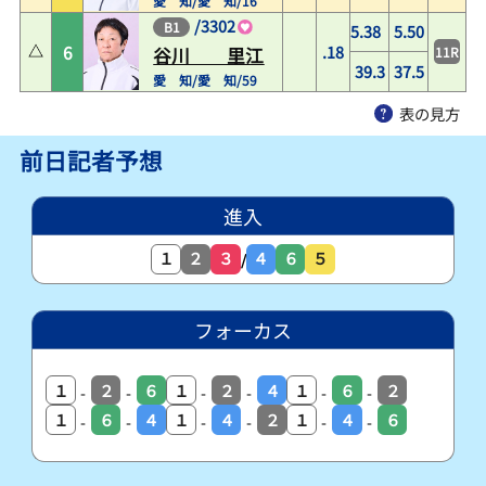
愛 知/愛 知/16
/
3302
B1
5.38
5.50
6
.18
11R
谷川 里江
39.3
37.5
愛 知/愛 知/59
表の見方
前日記者予想
進入
１
２
３
４
６
５
/
フォーカス
１
２
６
１
２
４
１
６
２
-
-
-
-
-
-
１
６
４
１
４
２
１
４
６
-
-
-
-
-
-