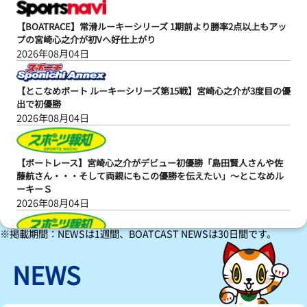
【BOATRACE】常滑ルーキーシリーズ 1期前より勝率2点以上もアッ
プの宮崎心之介が初Vへ好仕上がり
2026年08月04日
【とこなめボート ルーキーシリーズ第15戦】宮崎心之介が3度目の優
出で初優勝
2026年08月04日
【ボートレース】宮崎心之介がデビュー初優勝「島田賢人さんや佐
藤航さん・・・そして両親にもこの優勝を伝えたい」～とこなめル
ーキーＳ
2026年08月04日
※掲載期間：NEWSは1週間、BOATCAST NEWSは30日間です。
【ボートレース】宮崎心之介が強気でデビュー初Ｖ！次の目標はＡ
１昇格「上の舞台で仕事ができるように努力していきたい」～とこ
NEWS
なめルーキーＳ
2026年08月04日