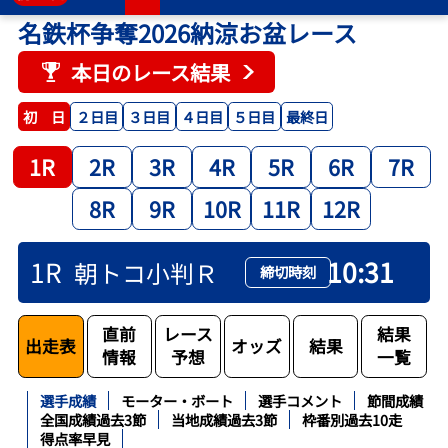
名鉄杯争奪2026納涼お盆レース
本日のレース結果
２日目
３日目
４日目
５日目
最終日
初 日
1R
2R
3R
4R
5R
6R
7R
8R
9R
10R
11R
12R
1R
10:31
朝トコ小判Ｒ
締切時刻
直前
レース
結果
出走表
オッズ
結果
情報
予想
一覧
選手成績
モーター・ボート
選手コメント
節間成績
全国成績過去3節
当地成績過去3節
枠番別過去10走
得点率早見