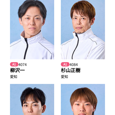
4074
4084
A1
A1
柳沢一
杉山正樹
愛知
愛知