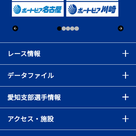
出「そろそろ優勝したい」
2026年08月02日
【ボートレース】仲航太が予選ラスト１、２着で準優進出「ターン
回りは良くなった」／常滑 - 日刊スポーツ
2026年08月02日
【ボートレース】島川海輝が逃げ切って準優勝負駆け成功、準優は
レース情報
伸び意識の調整で／常滑 - 日刊スポーツ
2026年08月02日
データファイル
【ボートレース】地元の荒木颯斗が有言実行の予選突破「そろそろ
優勝したい」／常滑 - 日刊スポーツ
2026年08月02日
愛知支部選手情報
【とこなめボート】出足抜群の篠原晟弥だが「叩き変える可能性も
ある」と思案顔
2026年08月02日
アクセス・施設
【とこなめボート】島川海輝がボーダー下からの勝負駆けに成功
2026年08月02日