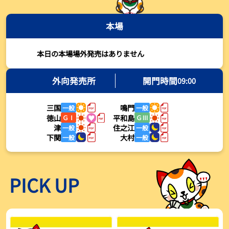
2026年08月03日
本場
【とこなめボート・岩瀬仁紀さんコラム】最後は塚越海斗に注目、
準優12Rはすごかった
2026年08月03日
本日の本場場外発売はありません
【ボートレース】荒木颯斗が地元勢でただ１人優出果たす「地元で
初優勝したい」／常滑 - 日刊スポーツ
外向発売所
開門時間
09:00
2026年08月03日
三国
鳴門
一般
一般
【ボートレース】４枠で優出の塚越海斗が強気節「攻めていくレー
徳山
平和島
ＧⅠ
ＧⅢ
スをします」／常滑 - 日刊スポーツ
津
住之江
一般
一般
2026年08月03日
下関
大村
一般
一般
【ボートレース】広瀬凜が接戦制して２着で優出「出足、回り足は
かなりいい状態」／常滑 - 日刊スポーツ
2026年08月03日
PICK UP
【とこなめボート】塚越海斗が優勝戦で脅威の伸びを披露する「合
ったときの伸びは自分が一番」
2026年08月03日