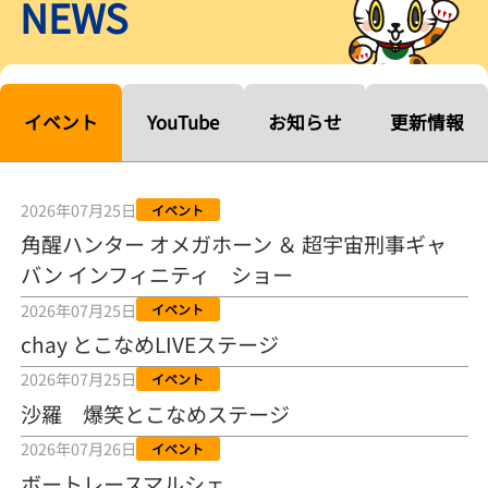
NEWS
【ルーキーシリーズ第15戦】塚越海斗「伸びを生かす方向で」4カド
から攻める／とこなめボートレース
2026年08月04日
【常滑ボート・ルーキーＳ】宮崎心之介 うれしいデビュー初優勝
「このままＡ１になれるように」
イベント
YouTube
お知らせ
更新情報
2026年08月04日
長岡花火大会の話も！ 松本日向の、グッド！グッド！ひなたグッ
ド！／常滑ボート
2026年07月25日
イベント
2026年08月04日
角醒ハンター オメガホーン ＆ 超宇宙刑事ギャ
バン インフィニティ ショー
【ボートレース】「しょっぱいですね」初優勝の宮崎心之介が水神
祭で満面の笑み／常滑 - 日刊スポーツ
2026年07月25日
イベント
2026年08月04日
chay とこなめLIVEステージ
【ボート】とこなめルーキーＳ 宮崎心之介がデビューから１年９カ
2026年07月25日
イベント
月で初優勝
沙羅 爆笑とこなめステージ
2026年08月04日
2026年07月26日
イベント
【ボートレース】12R優勝戦のスタート特訓実施 初Ｖ目指す宮崎心
ボートレースマルシェ
之介の仕上がり上々／常滑 - 日刊スポーツ