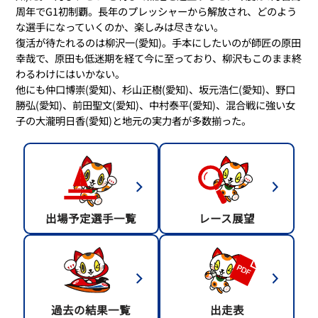
周年でG1初制覇。長年のプレッシャーから解放され、どのよう
な選手になっていくのか、楽しみは尽きない。
復活が待たれるのは柳沢一(愛知)。手本にしたいのが師匠の原田
幸哉で、原田も低迷期を経て今に至っており、柳沢もこのまま終
わるわけにはいかない。
他にも仲口博崇(愛知)、杉山正樹(愛知)、坂元浩仁(愛知)、野口
勝弘(愛知)、前田聖文(愛知)、中村泰平(愛知)、混合戦に強い女
子の大瀧明日香(愛知)と地元の実力者が多数揃った。
出場予定選手一覧
レース展望
過去の結果一覧
出走表