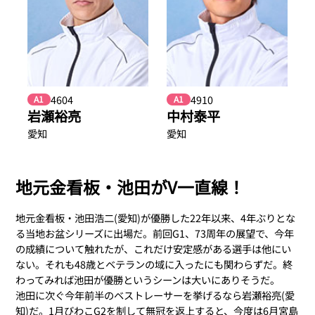
4604
4910
A1
A1
岩瀬裕亮
中村泰平
愛知
愛知
地元金看板・池田がV一直線！
地元金看板・池田浩二(愛知)が優勝した22年以来、4年ぶりとな
る当地お盆シリーズに出場だ。前回G1、73周年の展望で、今年
の成績について触れたが、これだけ安定感がある選手は他にい
ない。それも48歳とベテランの域に入ったにも関わらずだ。終
わってみれば池田が優勝というシーンは大いにありそうだ。
池田に次ぐ今年前半のベストレーサーを挙げるなら岩瀬裕亮(愛
知)だ。1月びわこG2を制して無冠を返上すると、今度は6月宮島