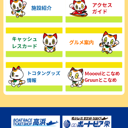
【とこなめボート】広瀬凜は準優で見つかった課題の克服へ「結果
的に１着を取れればいい」
2026年08月03日
【とこなめボート】西丸敦基が未勝利では終われない「最終日頑張
る」
2026年08月03日
【とこなめボート ルーキーシリーズ】広瀬凜 6位で予選突破「勝負
できる仕上がり」
2026年08月02日
【とこなめボート 日野未来コラム とこなめミライ予想図】トコタン
お誕生日おめでとう！
2026年08月02日
【ボートレース】第二の故郷で広瀬凜が準優進出「ドリームにも選
んでもらったし、恩返しをしたいです」～とこなめルーキーＳ
2026年08月02日
【常滑ボート・ルーキーＳ】荒木颯斗 予選９位でセミファイナル進