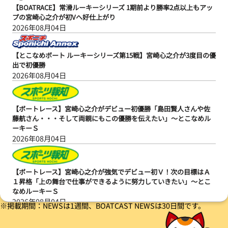
【BOATRACE】常滑ルーキーシリーズ 1期前より勝率2点以上もアッ
プの宮崎心之介が初Vへ好仕上がり
2026年08月04日
【とこなめボート ルーキーシリーズ第15戦】宮崎心之介が3度目の優
出で初優勝
2026年08月04日
【ボートレース】宮崎心之介がデビュー初優勝「島田賢人さんや佐
藤航さん・・・そして両親にもこの優勝を伝えたい」～とこなめル
ーキーＳ
2026年08月04日
【ボートレース】宮崎心之介が強気でデビュー初Ｖ！次の目標はＡ
１昇格「上の舞台で仕事ができるように努力していきたい」～とこ
なめルーキーＳ
2026年08月04日
※掲載期間：NEWSは1週間、BOATCAST NEWSは30日間です。