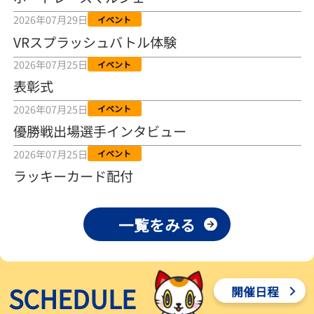
2026年08月04日
2026年07月29日
イベント
VRスプラッシュバトル体験
【とこなめボート ルーキーシリーズ第15戦】荒木颯斗 当地フレッシ
ュルーキーが初Vで恩返しを
2026年07月25日
イベント
2026年08月03日
表彰式
【とこなめボート】ういちの「好配招き猫」ルーキーシリーズ第15
2026年07月25日
イベント
戦～自分の収支状況も想定してこそ〝本物の予想〟！／ボートレー
ス
優勝戦出場選手インタビュー
2026年08月03日
2026年07月25日
イベント
【ボートレース】荒木颯斗が地元唯一の優出！３号艇でデビュー初
ラッキーカード配付
Ｖ狙う「自分の好きな感じになっている」～とこなめルーキーＳ
2026年08月03日
一覧をみる
【ボートレース】訓練中の大けが乗り越えデビューした宮崎心之介
が初Ｖ王手「１枠なら負けないと思います」～とこなめルーキーＳ
2026年08月03日
SCHEDULE
開催日程
【常滑ボート・ルーキーＳ】津田陸翔はリング交換で気配一変「初
優勝目指して頑張ります」