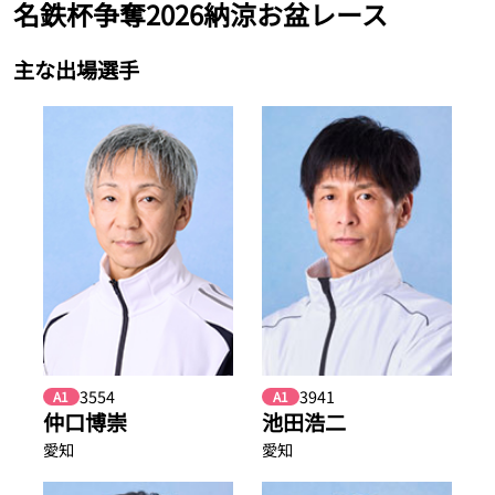
名鉄杯争奪2026納涼お盆レース
主な出場選手
3554
3941
A1
A1
仲口博崇
池田浩二
愛知
愛知