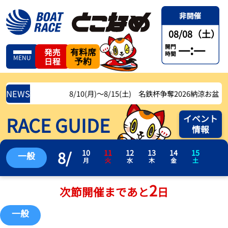
08/08（土）
—:—
開門
有料席
発売
時間
MENU
予約
日程
NEWS
8/10(月)〜8/15(土) 名鉄杯争奪2026納涼お盆レース
RACE GUIDE
イベント
情報
8
/
10
11
12
13
14
15
一般
月
火
水
木
金
土
2
次節開催まであと
日
一般