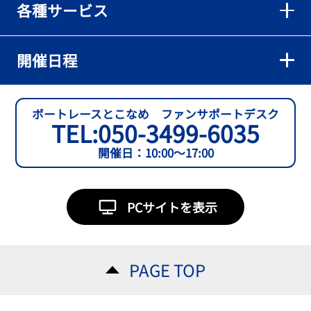
各種サービス
【とこなめボート】準優６枠の西川拓利は「チルトを跳ねる可能性
もあります」
2026年08月02日
開催日程
【とこなめボート】予選トップ通過の宮崎心之介をはじめ若林樹
蘭、中野希一と準優勝戦は1号艇を獲得
2026年08月02日
ボートレースとこなめ ファンサポートデスク
TEL:
050-3499-6035
開催日：10:00～17:00
PCサイトを表示
PAGE TOP