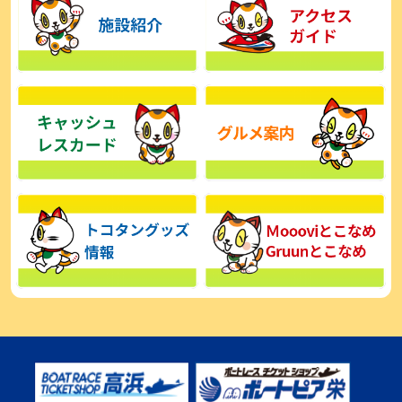
【とこなめボート】広瀬凜は準優で見つかった課題の克服へ「結果
的に１着を取れればいい」
2026年08月03日
【とこなめボート】西丸敦基が未勝利では終われない「最終日頑張
る」
2026年08月03日
【とこなめボート ルーキーシリーズ】広瀬凜 6位で予選突破「勝負
できる仕上がり」
2026年08月02日
【とこなめボート 日野未来コラム とこなめミライ予想図】トコタン
お誕生日おめでとう！
2026年08月02日
【ボートレース】第二の故郷で広瀬凜が準優進出「ドリームにも選
んでもらったし、恩返しをしたいです」～とこなめルーキーＳ
2026年08月02日
【常滑ボート・ルーキーＳ】荒木颯斗 予選９位でセミファイナル進