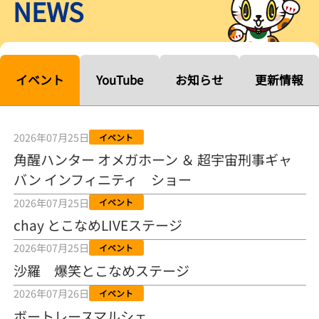
NEWS
【ルーキーシリーズ第15戦】塚越海斗「伸びを生かす方向で」4カド
から攻める／とこなめボートレース
2026年08月04日
【常滑ボート・ルーキーＳ】宮崎心之介 うれしいデビュー初優勝
「このままＡ１になれるように」
イベント
YouTube
お知らせ
更新情報
2026年08月04日
長岡花火大会の話も！ 松本日向の、グッド！グッド！ひなたグッ
ド！／常滑ボート
2026年07月25日
イベント
2026年08月04日
角醒ハンター オメガホーン ＆ 超宇宙刑事ギャ
バン インフィニティ ショー
【ボートレース】「しょっぱいですね」初優勝の宮崎心之介が水神
祭で満面の笑み／常滑 - 日刊スポーツ
2026年07月25日
イベント
2026年08月04日
chay とこなめLIVEステージ
【ボート】とこなめルーキーＳ 宮崎心之介がデビューから１年９カ
2026年07月25日
イベント
月で初優勝
沙羅 爆笑とこなめステージ
2026年08月04日
2026年07月26日
イベント
【ボートレース】12R優勝戦のスタート特訓実施 初Ｖ目指す宮崎心
ボートレースマルシェ
之介の仕上がり上々／常滑 - 日刊スポーツ