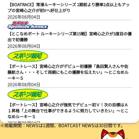
【BOATRACE】常滑ルーキーシリーズ 1期前より勝率2点以上もアッ
プの宮崎心之介が初Vへ好仕上がり
2026年08月04日
【とこなめボート ルーキーシリーズ第15戦】宮崎心之介が3度目の優
出で初優勝
2026年08月04日
【ボートレース】宮崎心之介がデビュー初優勝「島田賢人さんや佐
藤航さん・・・そして両親にもこの優勝を伝えたい」～とこなめル
ーキーＳ
2026年08月04日
【ボートレース】宮崎心之介が強気でデビュー初Ｖ！次の目標はＡ
１昇格「上の舞台で仕事ができるように努力していきたい」～とこ
なめルーキーＳ
2026年08月04日
※掲載期間：NEWSは1週間、BOATCAST NEWSは30日間です。