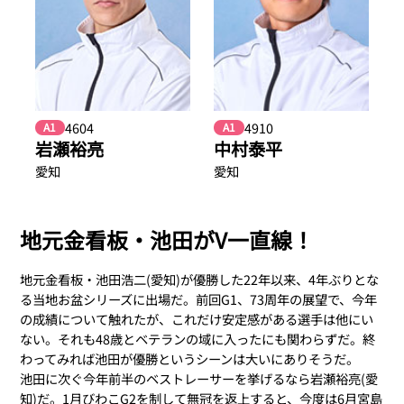
4604
4910
A1
A1
岩瀬裕亮
中村泰平
愛知
愛知
地元金看板・池田がV一直線！
地元金看板・池田浩二(愛知)が優勝した22年以来、4年ぶりとな
る当地お盆シリーズに出場だ。前回G1、73周年の展望で、今年
の成績について触れたが、これだけ安定感がある選手は他にい
ない。それも48歳とベテランの域に入ったにも関わらずだ。終
わってみれば池田が優勝というシーンは大いにありそうだ。
池田に次ぐ今年前半のベストレーサーを挙げるなら岩瀬裕亮(愛
知)だ。1月びわこG2を制して無冠を返上すると、今度は6月宮島