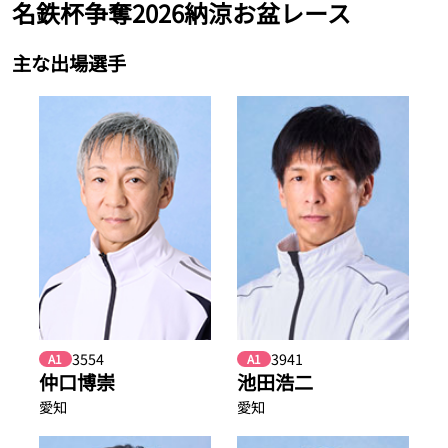
名鉄杯争奪2026納涼お盆レース
主な出場選手
3554
3941
A1
A1
仲口博崇
池田浩二
愛知
愛知