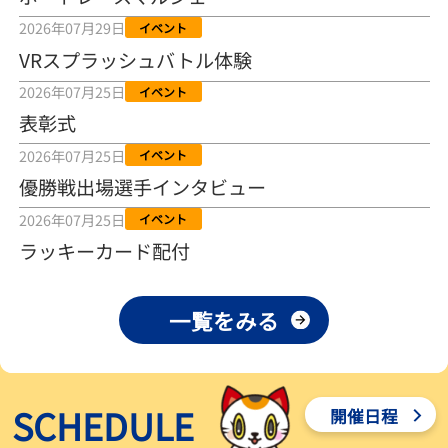
2026年08月04日
2026年07月29日
イベント
VRスプラッシュバトル体験
【とこなめボート ルーキーシリーズ第15戦】荒木颯斗 当地フレッシ
ュルーキーが初Vで恩返しを
2026年07月25日
イベント
2026年08月03日
表彰式
【とこなめボート】ういちの「好配招き猫」ルーキーシリーズ第15
2026年07月25日
イベント
戦～自分の収支状況も想定してこそ〝本物の予想〟！／ボートレー
ス
優勝戦出場選手インタビュー
2026年08月03日
2026年07月25日
イベント
【ボートレース】荒木颯斗が地元唯一の優出！３号艇でデビュー初
ラッキーカード配付
Ｖ狙う「自分の好きな感じになっている」～とこなめルーキーＳ
2026年08月03日
一覧をみる
【ボートレース】訓練中の大けが乗り越えデビューした宮崎心之介
が初Ｖ王手「１枠なら負けないと思います」～とこなめルーキーＳ
2026年08月03日
SCHEDULE
開催日程
【常滑ボート・ルーキーＳ】津田陸翔はリング交換で気配一変「初
優勝目指して頑張ります」