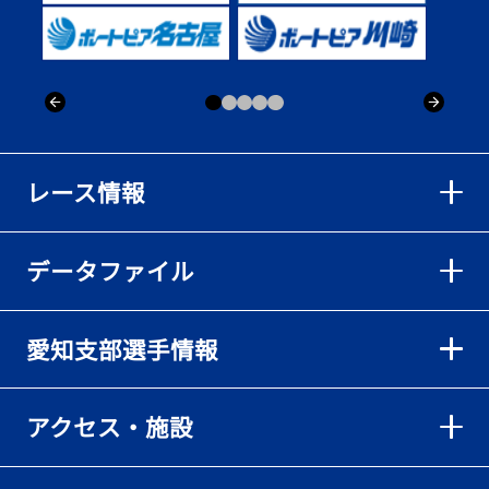
出「そろそろ優勝したい」
2026年08月02日
【ボートレース】仲航太が予選ラスト１、２着で準優進出「ターン
回りは良くなった」／常滑 - 日刊スポーツ
2026年08月02日
【ボートレース】島川海輝が逃げ切って準優勝負駆け成功、準優は
レース情報
伸び意識の調整で／常滑 - 日刊スポーツ
2026年08月02日
データファイル
【ボートレース】地元の荒木颯斗が有言実行の予選突破「そろそろ
優勝したい」／常滑 - 日刊スポーツ
2026年08月02日
愛知支部選手情報
【とこなめボート】出足抜群の篠原晟弥だが「叩き変える可能性も
ある」と思案顔
2026年08月02日
アクセス・施設
【とこなめボート】島川海輝がボーダー下からの勝負駆けに成功
2026年08月02日