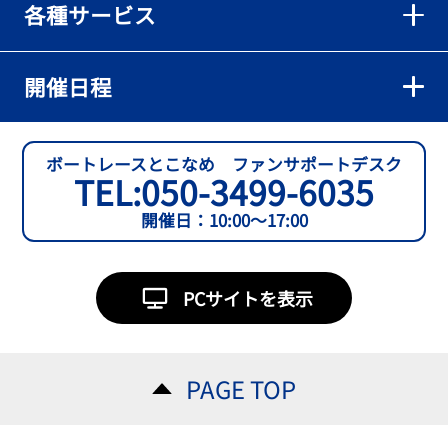
各種サービス
【とこなめボート】準優６枠の西川拓利は「チルトを跳ねる可能性
もあります」
2026年08月02日
開催日程
【とこなめボート】予選トップ通過の宮崎心之介をはじめ若林樹
蘭、中野希一と準優勝戦は1号艇を獲得
2026年08月02日
ボートレースとこなめ ファンサポートデスク
TEL:
050-3499-6035
【とこなめボート ルーキーシリーズ第15戦】石渡翔一郎 内枠狙うぞ
開催日：10:00～17:00
2026年08月01日
【ボートレース】今節初白星で予選突破へ望みをつないだ吉田一心
「足は厳しかったけど、４日目につながって良かった」～とこなめ
PCサイトを表示
ルーキーＳ
2026年08月01日
【常滑ボート・ルーキーＳ】３日目逃げ切りの吉田一心が〝連日〟
PAGE TOP
の勝負駆けに挑む
2026年08月01日