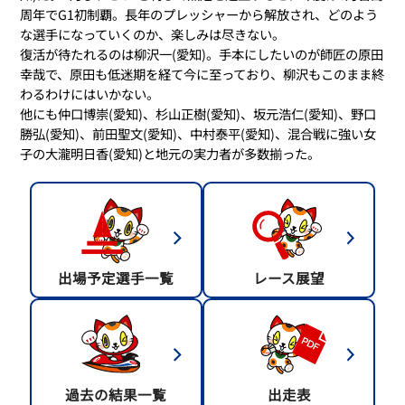
周年でG1初制覇。長年のプレッシャーから解放され、どのよう
な選手になっていくのか、楽しみは尽きない。
復活が待たれるのは柳沢一(愛知)。手本にしたいのが師匠の原田
幸哉で、原田も低迷期を経て今に至っており、柳沢もこのまま終
わるわけにはいかない。
他にも仲口博崇(愛知)、杉山正樹(愛知)、坂元浩仁(愛知)、野口
勝弘(愛知)、前田聖文(愛知)、中村泰平(愛知)、混合戦に強い女
子の大瀧明日香(愛知)と地元の実力者が多数揃った。
出場予定選手一覧
レース展望
過去の結果一覧
出走表