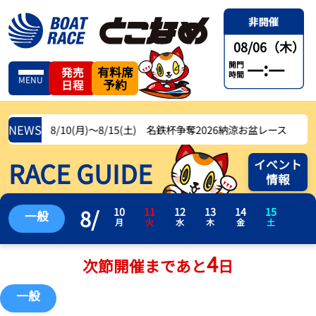
08/06（木）
—:—
開門
有料席
発売
時間
MENU
予約
日程
NEWS
8/10(月)〜8/15(土) 名鉄杯争奪2026納涼お盆レース
RACE GUIDE
イベント
情報
8
/
10
11
12
13
14
15
一般
月
火
水
木
金
土
4
次節開催まであと
日
一般