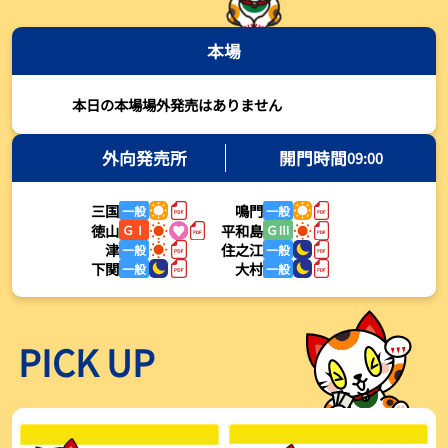
2026年08月03日
本場
【とこなめボート・岩瀬仁紀さんコラム】最後は塚越海斗に注目、
準優12Rはすごかった
2026年08月03日
本日の本場場外発売はありません
【ボートレース】荒木颯斗が地元勢でただ１人優出果たす「地元で
初優勝したい」／常滑 - 日刊スポーツ
外向発売所
開門時間
09:00
2026年08月03日
三国
鳴門
一般
一般
【ボートレース】４枠で優出の塚越海斗が強気節「攻めていくレー
徳山
平和島
ＧⅠ
ＧⅢ
スをします」／常滑 - 日刊スポーツ
津
住之江
一般
一般
2026年08月03日
下関
大村
一般
一般
【ボートレース】広瀬凜が接戦制して２着で優出「出足、回り足は
かなりいい状態」／常滑 - 日刊スポーツ
2026年08月03日
PICK UP
【とこなめボート】塚越海斗が優勝戦で脅威の伸びを披露する「合
ったときの伸びは自分が一番」
2026年08月03日