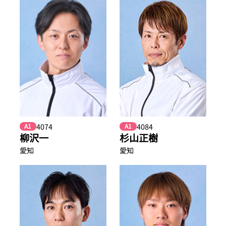
4074
4084
A1
A1
柳沢一
杉山正樹
愛知
愛知