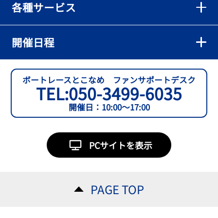
各種サービス
【とこなめボート】準優６枠の西川拓利は「チルトを跳ねる可能性
もあります」
2026年08月02日
開催日程
【とこなめボート】予選トップ通過の宮崎心之介をはじめ若林樹
蘭、中野希一と準優勝戦は1号艇を獲得
2026年08月02日
ボートレースとこなめ ファンサポートデスク
TEL:
050-3499-6035
【とこなめボート ルーキーシリーズ第15戦】石渡翔一郎 内枠狙うぞ
開催日：10:00～17:00
2026年08月01日
【ボートレース】今節初白星で予選突破へ望みをつないだ吉田一心
「足は厳しかったけど、４日目につながって良かった」～とこなめ
PCサイトを表示
ルーキーＳ
2026年08月01日
【常滑ボート・ルーキーＳ】３日目逃げ切りの吉田一心が〝連日〟
PAGE TOP
の勝負駆けに挑む
2026年08月01日