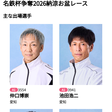
名鉄杯争奪2026納涼お盆レース
主な出場選手
3554
3941
A1
A1
仲口博崇
池田浩二
愛知
愛知