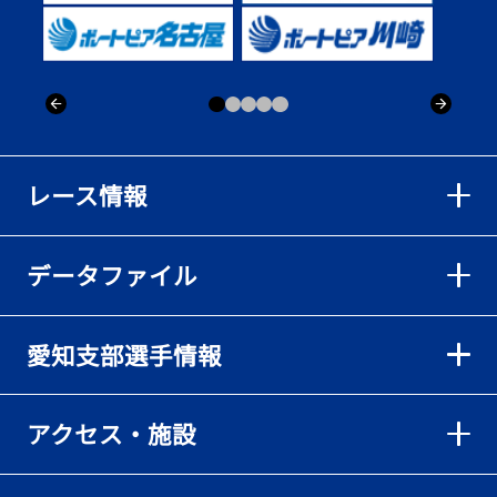
出「そろそろ優勝したい」
2026年08月02日
【ボートレース】仲航太が予選ラスト１、２着で準優進出「ターン
回りは良くなった」／常滑 - 日刊スポーツ
2026年08月02日
【ボートレース】島川海輝が逃げ切って準優勝負駆け成功、準優は
レース情報
伸び意識の調整で／常滑 - 日刊スポーツ
2026年08月02日
データファイル
【ボートレース】地元の荒木颯斗が有言実行の予選突破「そろそろ
優勝したい」／常滑 - 日刊スポーツ
2026年08月02日
愛知支部選手情報
【とこなめボート】出足抜群の篠原晟弥だが「叩き変える可能性も
ある」と思案顔
2026年08月02日
アクセス・施設
【とこなめボート】島川海輝がボーダー下からの勝負駆けに成功
2026年08月02日