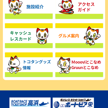
【とこなめボート】広瀬凜は準優で見つかった課題の克服へ「結果
的に１着を取れればいい」
2026年08月03日
【とこなめボート】西丸敦基が未勝利では終われない「最終日頑張
る」
2026年08月03日
【とこなめボート ルーキーシリーズ】広瀬凜 6位で予選突破「勝負
できる仕上がり」
2026年08月02日
【とこなめボート 日野未来コラム とこなめミライ予想図】トコタン
お誕生日おめでとう！
2026年08月02日
【ボートレース】第二の故郷で広瀬凜が準優進出「ドリームにも選
んでもらったし、恩返しをしたいです」～とこなめルーキーＳ
2026年08月02日
【常滑ボート・ルーキーＳ】荒木颯斗 予選９位でセミファイナル進