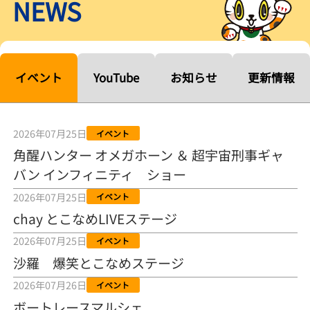
NEWS
【ルーキーシリーズ第15戦】塚越海斗「伸びを生かす方向で」4カド
から攻める／とこなめボートレース
2026年08月04日
【常滑ボート・ルーキーＳ】宮崎心之介 うれしいデビュー初優勝
「このままＡ１になれるように」
イベント
YouTube
お知らせ
更新情報
2026年08月04日
長岡花火大会の話も！ 松本日向の、グッド！グッド！ひなたグッ
ド！／常滑ボート
2026年07月25日
イベント
2026年08月04日
角醒ハンター オメガホーン ＆ 超宇宙刑事ギャ
バン インフィニティ ショー
【ボートレース】「しょっぱいですね」初優勝の宮崎心之介が水神
祭で満面の笑み／常滑 - 日刊スポーツ
2026年07月25日
イベント
2026年08月04日
chay とこなめLIVEステージ
【ボート】とこなめルーキーＳ 宮崎心之介がデビューから１年９カ
2026年07月25日
イベント
月で初優勝
沙羅 爆笑とこなめステージ
2026年08月04日
2026年07月26日
イベント
【ボートレース】12R優勝戦のスタート特訓実施 初Ｖ目指す宮崎心
ボートレースマルシェ
之介の仕上がり上々／常滑 - 日刊スポーツ