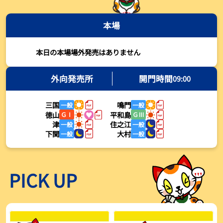
2026年08月03日
本場
【とこなめボート・岩瀬仁紀さんコラム】最後は塚越海斗に注目、
準優12Rはすごかった
2026年08月03日
本日の本場場外発売はありません
【ボートレース】荒木颯斗が地元勢でただ１人優出果たす「地元で
初優勝したい」／常滑 - 日刊スポーツ
外向発売所
開門時間
09:00
2026年08月03日
三国
鳴門
一般
一般
【ボートレース】４枠で優出の塚越海斗が強気節「攻めていくレー
徳山
平和島
ＧⅠ
ＧⅢ
スをします」／常滑 - 日刊スポーツ
津
住之江
一般
一般
2026年08月03日
下関
大村
一般
一般
【ボートレース】広瀬凜が接戦制して２着で優出「出足、回り足は
かなりいい状態」／常滑 - 日刊スポーツ
2026年08月03日
PICK UP
【とこなめボート】塚越海斗が優勝戦で脅威の伸びを披露する「合
ったときの伸びは自分が一番」
2026年08月03日