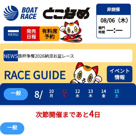
08/06（木）
—:—
開門
有料席
発売
時間
MENU
予約
日程
NEWS
5(土) 名鉄杯争奪2026納涼お盆レース
RACE GUIDE
イベント
情報
8
/
10
11
12
13
14
15
一般
月
火
水
木
金
土
4
次節開催まであと
日
一般