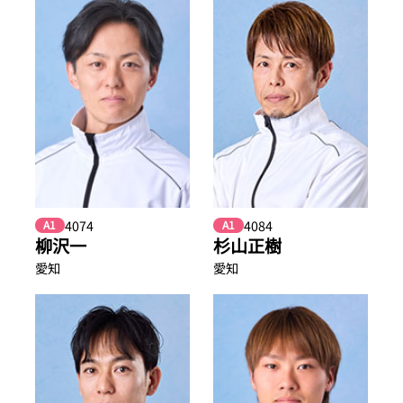
4074
4084
A1
A1
柳沢一
杉山正樹
愛知
愛知