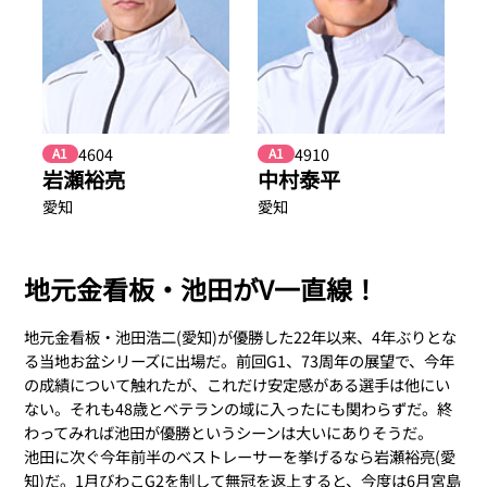
4604
4910
A1
A1
岩瀬裕亮
中村泰平
愛知
愛知
地元金看板・池田がV一直線！
地元金看板・池田浩二(愛知)が優勝した22年以来、4年ぶりとな
る当地お盆シリーズに出場だ。前回G1、73周年の展望で、今年
の成績について触れたが、これだけ安定感がある選手は他にい
ない。それも48歳とベテランの域に入ったにも関わらずだ。終
わってみれば池田が優勝というシーンは大いにありそうだ。
池田に次ぐ今年前半のベストレーサーを挙げるなら岩瀬裕亮(愛
知)だ。1月びわこG2を制して無冠を返上すると、今度は6月宮島