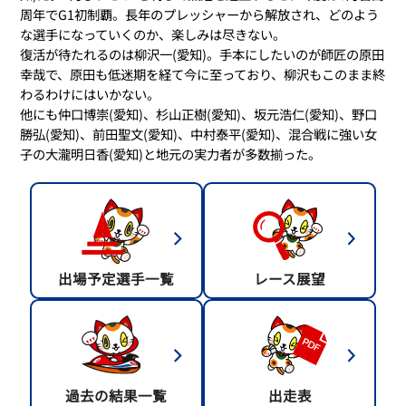
周年でG1初制覇。長年のプレッシャーから解放され、どのよう
な選手になっていくのか、楽しみは尽きない。
復活が待たれるのは柳沢一(愛知)。手本にしたいのが師匠の原田
幸哉で、原田も低迷期を経て今に至っており、柳沢もこのまま終
わるわけにはいかない。
他にも仲口博崇(愛知)、杉山正樹(愛知)、坂元浩仁(愛知)、野口
勝弘(愛知)、前田聖文(愛知)、中村泰平(愛知)、混合戦に強い女
子の大瀧明日香(愛知)と地元の実力者が多数揃った。
出場予定選手一覧
レース展望
過去の結果一覧
出走表