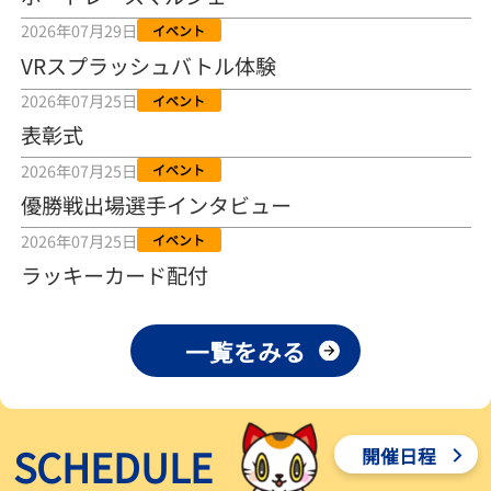
2026年08月04日
2026年07月29日
イベント
VRスプラッシュバトル体験
【とこなめボート ルーキーシリーズ第15戦】荒木颯斗 当地フレッシ
ュルーキーが初Vで恩返しを
2026年07月25日
イベント
2026年08月03日
表彰式
【とこなめボート】ういちの「好配招き猫」ルーキーシリーズ第15
2026年07月25日
イベント
戦～自分の収支状況も想定してこそ〝本物の予想〟！／ボートレー
ス
優勝戦出場選手インタビュー
2026年08月03日
2026年07月25日
イベント
【ボートレース】荒木颯斗が地元唯一の優出！３号艇でデビュー初
ラッキーカード配付
Ｖ狙う「自分の好きな感じになっている」～とこなめルーキーＳ
2026年08月03日
一覧をみる
【ボートレース】訓練中の大けが乗り越えデビューした宮崎心之介
が初Ｖ王手「１枠なら負けないと思います」～とこなめルーキーＳ
2026年08月03日
SCHEDULE
開催日程
【常滑ボート・ルーキーＳ】津田陸翔はリング交換で気配一変「初
優勝目指して頑張ります」