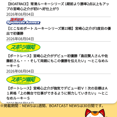
【BOATRACE】常滑ルーキーシリーズ 1期前より勝率2点以上もアッ
プの宮崎心之介が初Vへ好仕上がり
2026年08月04日
【とこなめボート ルーキーシリーズ第15戦】宮崎心之介が3度目の優
出で初優勝
2026年08月04日
【ボートレース】宮崎心之介がデビュー初優勝「島田賢人さんや佐
藤航さん・・・そして両親にもこの優勝を伝えたい」～とこなめル
ーキーＳ
2026年08月04日
【ボートレース】宮崎心之介が強気でデビュー初Ｖ！次の目標はＡ
１昇格「上の舞台で仕事ができるように努力していきたい」～とこ
なめルーキーＳ
2026年08月04日
※掲載期間：NEWSは1週間、BOATCAST NEWSは30日間です。