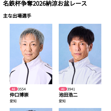
名鉄杯争奪2026納涼お盆レース
主な出場選手
3554
3941
A1
A1
仲口博崇
池田浩二
愛知
愛知