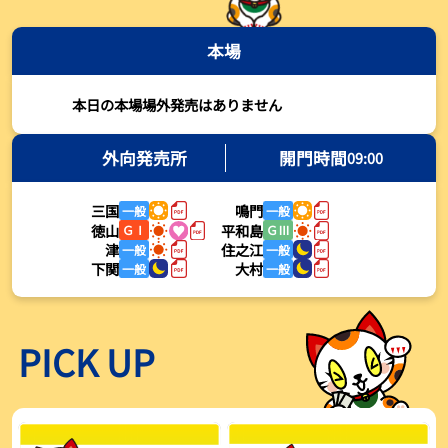
2026年08月03日
本場
【とこなめボート・岩瀬仁紀さんコラム】最後は塚越海斗に注目、
準優12Rはすごかった
2026年08月03日
本日の本場場外発売はありません
【ボートレース】荒木颯斗が地元勢でただ１人優出果たす「地元で
初優勝したい」／常滑 - 日刊スポーツ
外向発売所
開門時間
09:00
2026年08月03日
三国
鳴門
一般
一般
【ボートレース】４枠で優出の塚越海斗が強気節「攻めていくレー
徳山
平和島
ＧⅠ
ＧⅢ
スをします」／常滑 - 日刊スポーツ
津
住之江
一般
一般
2026年08月03日
下関
大村
一般
一般
【ボートレース】広瀬凜が接戦制して２着で優出「出足、回り足は
かなりいい状態」／常滑 - 日刊スポーツ
2026年08月03日
PICK UP
【とこなめボート】塚越海斗が優勝戦で脅威の伸びを披露する「合
ったときの伸びは自分が一番」
2026年08月03日