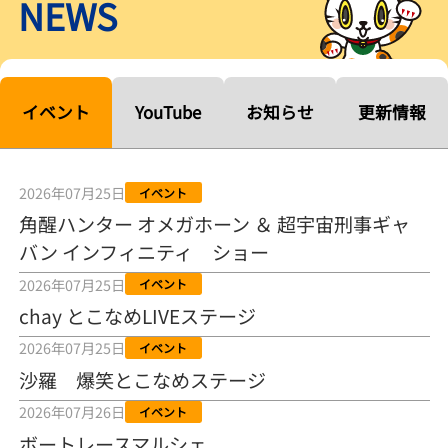
NEWS
【ルーキーシリーズ第15戦】塚越海斗「伸びを生かす方向で」4カド
から攻める／とこなめボートレース
2026年08月04日
【常滑ボート・ルーキーＳ】宮崎心之介 うれしいデビュー初優勝
「このままＡ１になれるように」
イベント
YouTube
お知らせ
更新情報
2026年08月04日
長岡花火大会の話も！ 松本日向の、グッド！グッド！ひなたグッ
ド！／常滑ボート
2026年07月25日
イベント
2026年08月04日
角醒ハンター オメガホーン ＆ 超宇宙刑事ギャ
バン インフィニティ ショー
【ボートレース】「しょっぱいですね」初優勝の宮崎心之介が水神
祭で満面の笑み／常滑 - 日刊スポーツ
2026年07月25日
イベント
2026年08月04日
chay とこなめLIVEステージ
【ボート】とこなめルーキーＳ 宮崎心之介がデビューから１年９カ
2026年07月25日
イベント
月で初優勝
沙羅 爆笑とこなめステージ
2026年08月04日
2026年07月26日
イベント
【ボートレース】12R優勝戦のスタート特訓実施 初Ｖ目指す宮崎心
ボートレースマルシェ
之介の仕上がり上々／常滑 - 日刊スポーツ