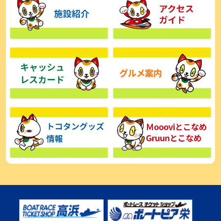
【とこなめボート】広瀬凜は準優で見つかった課題の克服へ「結果
的に１着を取れればいい」
2026年08月03日
【とこなめボート】西丸敦基が未勝利では終われない「最終日頑張
る」
2026年08月03日
【とこなめボート ルーキーシリーズ】広瀬凜 6位で予選突破「勝負
できる仕上がり」
2026年08月02日
【とこなめボート 日野未来コラム とこなめミライ予想図】トコタン
お誕生日おめでとう！
2026年08月02日
【ボートレース】第二の故郷で広瀬凜が準優進出「ドリームにも選
んでもらったし、恩返しをしたいです」～とこなめルーキーＳ
2026年08月02日
【常滑ボート・ルーキーＳ】荒木颯斗 予選９位でセミファイナル進