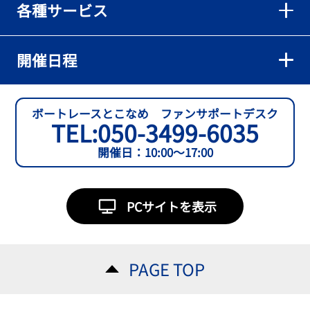
各種サービス
【とこなめボート】準優６枠の西川拓利は「チルトを跳ねる可能性
もあります」
2026年08月02日
開催日程
【とこなめボート】予選トップ通過の宮崎心之介をはじめ若林樹
蘭、中野希一と準優勝戦は1号艇を獲得
2026年08月02日
ボートレースとこなめ ファンサポートデスク
TEL:
050-3499-6035
【とこなめボート ルーキーシリーズ第15戦】石渡翔一郎 内枠狙うぞ
開催日：10:00～17:00
2026年08月01日
【ボートレース】今節初白星で予選突破へ望みをつないだ吉田一心
「足は厳しかったけど、４日目につながって良かった」～とこなめ
PCサイトを表示
ルーキーＳ
2026年08月01日
【常滑ボート・ルーキーＳ】３日目逃げ切りの吉田一心が〝連日〟
PAGE TOP
の勝負駆けに挑む
2026年08月01日