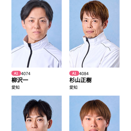
4074
4084
A1
A1
柳沢一
杉山正樹
愛知
愛知