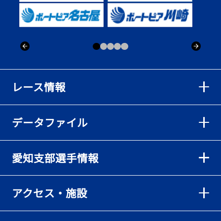
出「そろそろ優勝したい」
2026年08月02日
【ボートレース】仲航太が予選ラスト１、２着で準優進出「ターン
回りは良くなった」／常滑 - 日刊スポーツ
2026年08月02日
【ボートレース】島川海輝が逃げ切って準優勝負駆け成功、準優は
レース情報
伸び意識の調整で／常滑 - 日刊スポーツ
2026年08月02日
データファイル
【ボートレース】地元の荒木颯斗が有言実行の予選突破「そろそろ
優勝したい」／常滑 - 日刊スポーツ
2026年08月02日
愛知支部選手情報
【とこなめボート】出足抜群の篠原晟弥だが「叩き変える可能性も
ある」と思案顔
2026年08月02日
アクセス・施設
【とこなめボート】島川海輝がボーダー下からの勝負駆けに成功
2026年08月02日