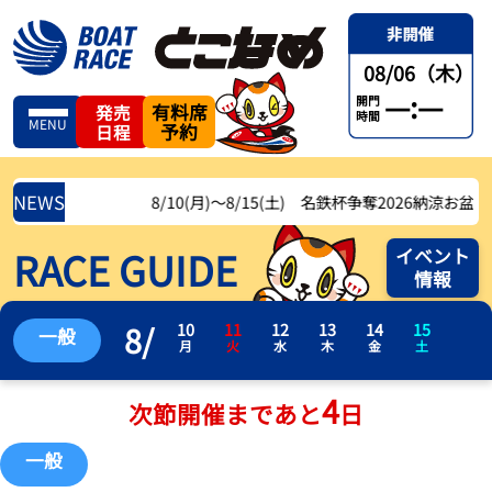
08/06（木）
—:—
開門
有料席
発売
時間
MENU
予約
日程
NEWS
8/10(月)〜8/15(土) 名鉄杯争奪2026納涼お盆レース
RACE GUIDE
イベント
情報
8
/
10
11
12
13
14
15
一般
月
火
水
木
金
土
4
次節開催まであと
日
一般