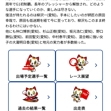
周年でG1初制覇。長年のプレッシャーから解放され、どのよう
な選手になっていくのか、楽しみは尽きない。
復活が待たれるのは柳沢一(愛知)。手本にしたいのが師匠の原田
幸哉で、原田も低迷期を経て今に至っており、柳沢もこのまま終
わるわけにはいかない。
他にも仲口博崇(愛知)、杉山正樹(愛知)、坂元浩仁(愛知)、野口
勝弘(愛知)、前田聖文(愛知)、中村泰平(愛知)、混合戦に強い女
子の大瀧明日香(愛知)と地元の実力者が多数揃った。
出場予定選手一覧
レース展望
過去の結果一覧
出走表