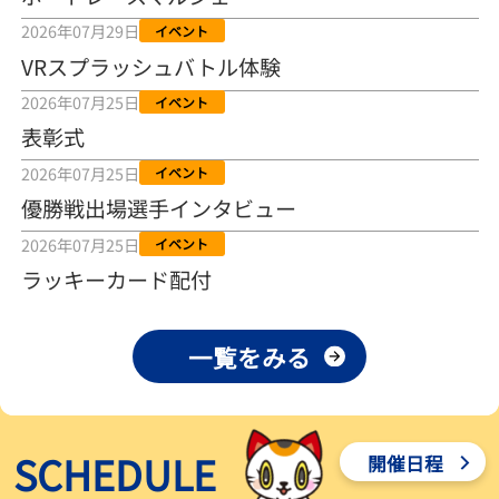
2026年08月04日
2026年07月29日
イベント
VRスプラッシュバトル体験
【とこなめボート ルーキーシリーズ第15戦】荒木颯斗 当地フレッシ
ュルーキーが初Vで恩返しを
2026年07月25日
イベント
2026年08月03日
表彰式
【とこなめボート】ういちの「好配招き猫」ルーキーシリーズ第15
2026年07月25日
イベント
戦～自分の収支状況も想定してこそ〝本物の予想〟！／ボートレー
ス
優勝戦出場選手インタビュー
2026年08月03日
2026年07月25日
イベント
【ボートレース】荒木颯斗が地元唯一の優出！３号艇でデビュー初
ラッキーカード配付
Ｖ狙う「自分の好きな感じになっている」～とこなめルーキーＳ
2026年08月03日
一覧をみる
【ボートレース】訓練中の大けが乗り越えデビューした宮崎心之介
が初Ｖ王手「１枠なら負けないと思います」～とこなめルーキーＳ
2026年08月03日
SCHEDULE
開催日程
【常滑ボート・ルーキーＳ】津田陸翔はリング交換で気配一変「初
優勝目指して頑張ります」