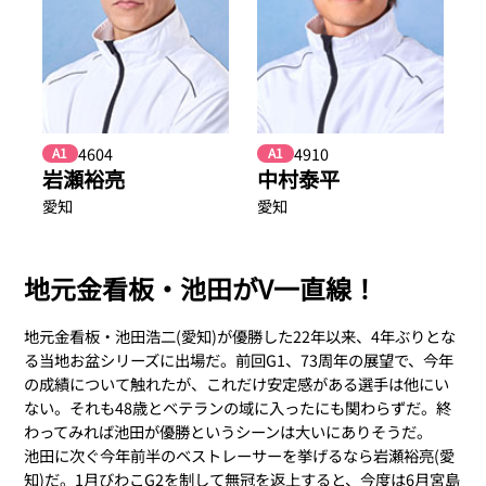
4604
4910
A1
A1
岩瀬裕亮
中村泰平
愛知
愛知
地元金看板・池田がV一直線！
地元金看板・池田浩二(愛知)が優勝した22年以来、4年ぶりとな
る当地お盆シリーズに出場だ。前回G1、73周年の展望で、今年
の成績について触れたが、これだけ安定感がある選手は他にい
ない。それも48歳とベテランの域に入ったにも関わらずだ。終
わってみれば池田が優勝というシーンは大いにありそうだ。
池田に次ぐ今年前半のベストレーサーを挙げるなら岩瀬裕亮(愛
知)だ。1月びわこG2を制して無冠を返上すると、今度は6月宮島