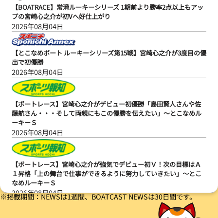
【BOATRACE】常滑ルーキーシリーズ 1期前より勝率2点以上もアッ
プの宮崎心之介が初Vへ好仕上がり
2026年08月04日
【とこなめボート ルーキーシリーズ第15戦】宮崎心之介が3度目の優
出で初優勝
2026年08月04日
【ボートレース】宮崎心之介がデビュー初優勝「島田賢人さんや佐
藤航さん・・・そして両親にもこの優勝を伝えたい」～とこなめル
ーキーＳ
2026年08月04日
【ボートレース】宮崎心之介が強気でデビュー初Ｖ！次の目標はＡ
１昇格「上の舞台で仕事ができるように努力していきたい」～とこ
なめルーキーＳ
2026年08月04日
※掲載期間：NEWSは1週間、BOATCAST NEWSは30日間です。