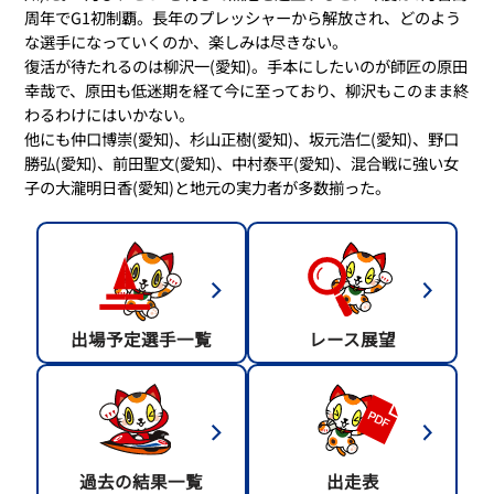
周年でG1初制覇。長年のプレッシャーから解放され、どのよう
な選手になっていくのか、楽しみは尽きない。
復活が待たれるのは柳沢一(愛知)。手本にしたいのが師匠の原田
幸哉で、原田も低迷期を経て今に至っており、柳沢もこのまま終
わるわけにはいかない。
他にも仲口博崇(愛知)、杉山正樹(愛知)、坂元浩仁(愛知)、野口
勝弘(愛知)、前田聖文(愛知)、中村泰平(愛知)、混合戦に強い女
子の大瀧明日香(愛知)と地元の実力者が多数揃った。
出場予定選手一覧
レース展望
過去の結果一覧
出走表