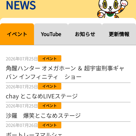
NEWS
【ルーキーシリーズ第15戦】塚越海斗「伸びを生かす方向で」4カド
から攻める／とこなめボートレース
2026年08月04日
【常滑ボート・ルーキーＳ】宮崎心之介 うれしいデビュー初優勝
「このままＡ１になれるように」
イベント
YouTube
お知らせ
更新情報
2026年08月04日
長岡花火大会の話も！ 松本日向の、グッド！グッド！ひなたグッ
ド！／常滑ボート
2026年07月25日
イベント
2026年08月04日
角醒ハンター オメガホーン ＆ 超宇宙刑事ギャ
バン インフィニティ ショー
【ボートレース】「しょっぱいですね」初優勝の宮崎心之介が水神
祭で満面の笑み／常滑 - 日刊スポーツ
2026年07月25日
イベント
2026年08月04日
chay とこなめLIVEステージ
【ボート】とこなめルーキーＳ 宮崎心之介がデビューから１年９カ
2026年07月25日
イベント
月で初優勝
沙羅 爆笑とこなめステージ
2026年08月04日
2026年07月26日
イベント
【ボートレース】12R優勝戦のスタート特訓実施 初Ｖ目指す宮崎心
ボートレースマルシェ
之介の仕上がり上々／常滑 - 日刊スポーツ