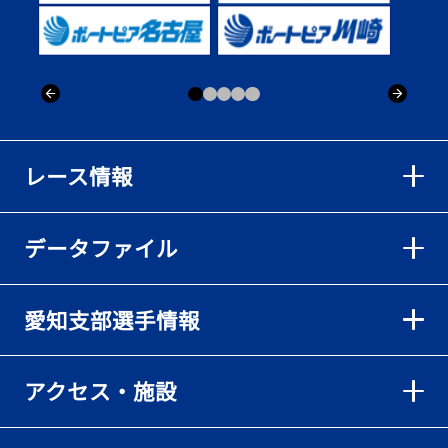
出「そろそろ優勝したい」
2026年08月02日
【ボートレース】仲航太が予選ラスト１、２着で準優進出「ターン
回りは良くなった」／常滑 - 日刊スポーツ
2026年08月02日
【ボートレース】島川海輝が逃げ切って準優勝負駆け成功、準優は
レース情報
伸び意識の調整で／常滑 - 日刊スポーツ
2026年08月02日
データファイル
【ボートレース】地元の荒木颯斗が有言実行の予選突破「そろそろ
優勝したい」／常滑 - 日刊スポーツ
2026年08月02日
愛知支部選手情報
【とこなめボート】出足抜群の篠原晟弥だが「叩き変える可能性も
ある」と思案顔
2026年08月02日
アクセス・施設
【とこなめボート】島川海輝がボーダー下からの勝負駆けに成功
2026年08月02日