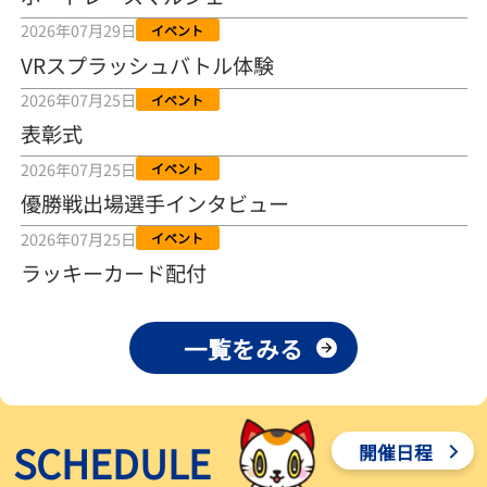
2026年08月04日
2026年07月29日
イベント
VRスプラッシュバトル体験
【とこなめボート ルーキーシリーズ第15戦】荒木颯斗 当地フレッシ
ュルーキーが初Vで恩返しを
2026年07月25日
イベント
2026年08月03日
表彰式
【とこなめボート】ういちの「好配招き猫」ルーキーシリーズ第15
2026年07月25日
イベント
戦～自分の収支状況も想定してこそ〝本物の予想〟！／ボートレー
ス
優勝戦出場選手インタビュー
2026年08月03日
2026年07月25日
イベント
【ボートレース】荒木颯斗が地元唯一の優出！３号艇でデビュー初
ラッキーカード配付
Ｖ狙う「自分の好きな感じになっている」～とこなめルーキーＳ
2026年08月03日
一覧をみる
【ボートレース】訓練中の大けが乗り越えデビューした宮崎心之介
が初Ｖ王手「１枠なら負けないと思います」～とこなめルーキーＳ
2026年08月03日
SCHEDULE
開催日程
【常滑ボート・ルーキーＳ】津田陸翔はリング交換で気配一変「初
優勝目指して頑張ります」