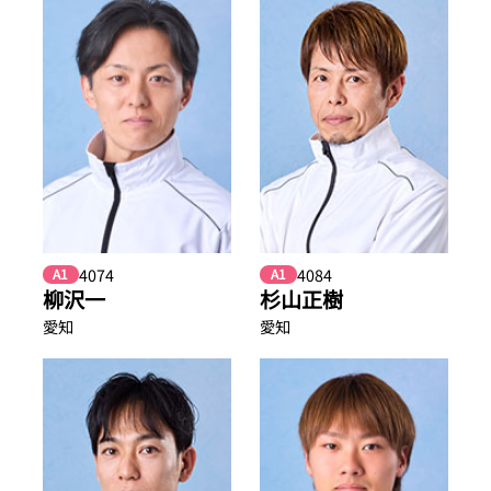
4074
4084
A1
A1
柳沢一
杉山正樹
愛知
愛知