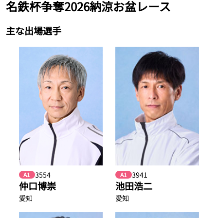
名鉄杯争奪2026納涼お盆レース
主な出場選手
3554
3941
A1
A1
仲口博崇
池田浩二
愛知
愛知