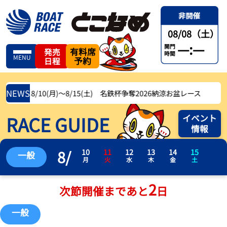
08/08（土）
—:—
開門
有料席
発売
時間
MENU
予約
日程
NEWS
8/10(月)〜8/15(土) 名鉄杯争奪2026納涼お盆レース
RACE GUIDE
イベント
情報
8
/
10
11
12
13
14
15
一般
月
火
水
木
金
土
2
次節開催まであと
日
一般