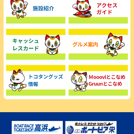
【とこなめボート】広瀬凜は準優で見つかった課題の克服へ「結果
的に１着を取れればいい」
2026年08月03日
【とこなめボート】西丸敦基が未勝利では終われない「最終日頑張
る」
2026年08月03日
【とこなめボート ルーキーシリーズ】広瀬凜 6位で予選突破「勝負
できる仕上がり」
2026年08月02日
【とこなめボート 日野未来コラム とこなめミライ予想図】トコタン
お誕生日おめでとう！
2026年08月02日
【ボートレース】第二の故郷で広瀬凜が準優進出「ドリームにも選
んでもらったし、恩返しをしたいです」～とこなめルーキーＳ
2026年08月02日
【常滑ボート・ルーキーＳ】荒木颯斗 予選９位でセミファイナル進