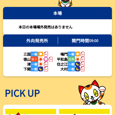
2026年08月03日
本場
【とこなめボート・岩瀬仁紀さんコラム】最後は塚越海斗に注目、
準優12Rはすごかった
2026年08月03日
本日の本場場外発売はありません
【ボートレース】荒木颯斗が地元勢でただ１人優出果たす「地元で
初優勝したい」／常滑 - 日刊スポーツ
外向発売所
開門時間
09:00
2026年08月03日
三国
鳴門
一般
一般
【ボートレース】４枠で優出の塚越海斗が強気節「攻めていくレー
徳山
平和島
ＧⅠ
ＧⅢ
スをします」／常滑 - 日刊スポーツ
津
住之江
一般
一般
2026年08月03日
下関
大村
一般
一般
【ボートレース】広瀬凜が接戦制して２着で優出「出足、回り足は
かなりいい状態」／常滑 - 日刊スポーツ
2026年08月03日
PICK UP
【とこなめボート】塚越海斗が優勝戦で脅威の伸びを披露する「合
ったときの伸びは自分が一番」
2026年08月03日