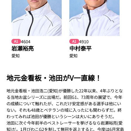
4604
4910
A1
A1
岩瀬裕亮
中村泰平
愛知
愛知
地元金看板・池田がV一直線！
地元金看板・池田浩二(愛知)が優勝した22年以来、4年ぶりとな
る当地お盆シリーズに出場だ。前回G1、73周年の展望で、今年
の成績について触れたが、これだけ安定感がある選手は他にい
ない。それも48歳とベテランの域に入ったにも関わらずだ。終
わってみれば池田が優勝というシーンは大いにありそうだ。
池田に次ぐ今年前半のベストレーサーを挙げるなら岩瀬裕亮(愛
知)だ。1月びわこG2を制して無冠を返上すると、今度は6月宮島