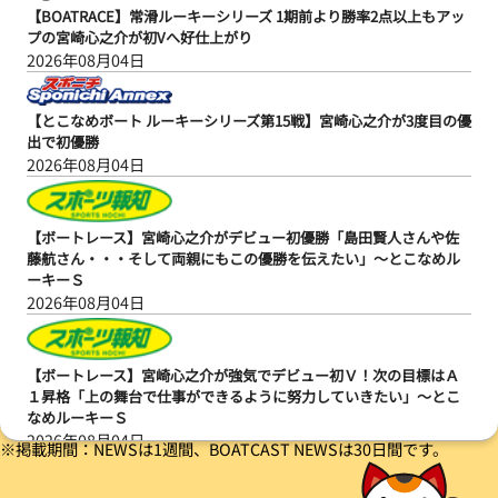
【BOATRACE】常滑ルーキーシリーズ 1期前より勝率2点以上もアッ
プの宮崎心之介が初Vへ好仕上がり
2026年08月04日
【とこなめボート ルーキーシリーズ第15戦】宮崎心之介が3度目の優
出で初優勝
2026年08月04日
【ボートレース】宮崎心之介がデビュー初優勝「島田賢人さんや佐
藤航さん・・・そして両親にもこの優勝を伝えたい」～とこなめル
ーキーＳ
2026年08月04日
【ボートレース】宮崎心之介が強気でデビュー初Ｖ！次の目標はＡ
１昇格「上の舞台で仕事ができるように努力していきたい」～とこ
なめルーキーＳ
2026年08月04日
※掲載期間：NEWSは1週間、BOATCAST NEWSは30日間です。