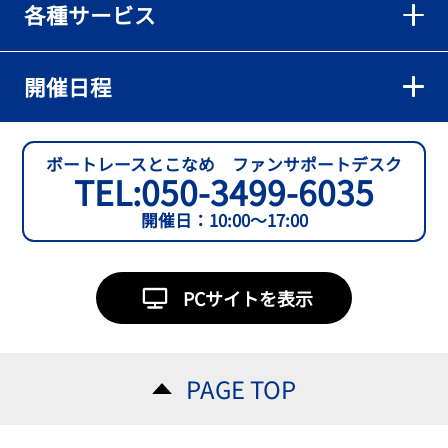
各種サービス
【とこなめボート】準優６枠の西川拓利は「チルトを跳ねる可能性
もあります」
2026年08月02日
開催日程
【とこなめボート】予選トップ通過の宮崎心之介をはじめ若林樹
蘭、中野希一と準優勝戦は1号艇を獲得
2026年08月02日
ボートレースとこなめ ファンサポートデスク
TEL:
050-3499-6035
開催日：10:00～17:00
PCサイトを表示
PAGE TOP