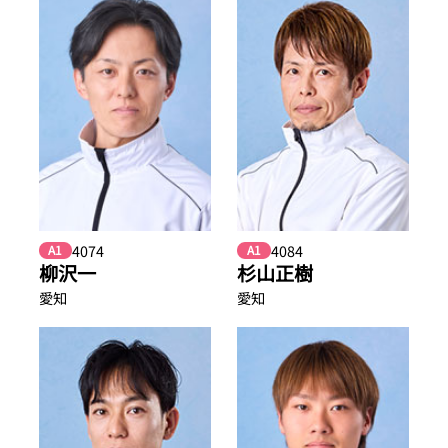
4074
4084
A1
A1
柳沢一
杉山正樹
愛知
愛知