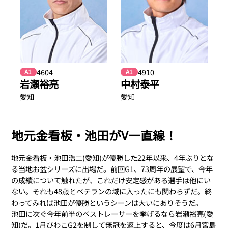
4604
4910
A1
A1
岩瀬裕亮
中村泰平
愛知
愛知
地元金看板・池田がV一直線！
地元金看板・池田浩二(愛知)が優勝した22年以来、4年ぶりとな
る当地お盆シリーズに出場だ。前回G1、73周年の展望で、今年
の成績について触れたが、これだけ安定感がある選手は他にい
ない。それも48歳とベテランの域に入ったにも関わらずだ。終
わってみれば池田が優勝というシーンは大いにありそうだ。
池田に次ぐ今年前半のベストレーサーを挙げるなら岩瀬裕亮(愛
知)だ。1月びわこG2を制して無冠を返上すると、今度は6月宮島