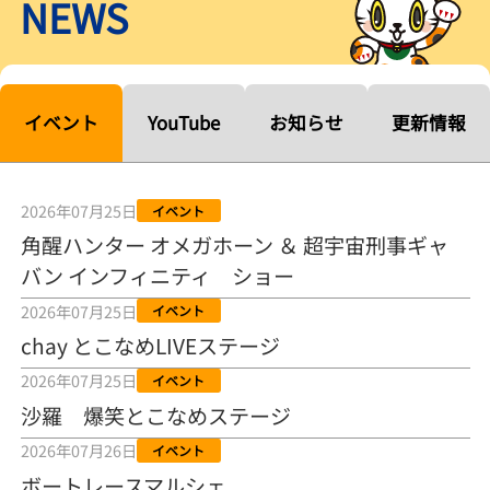
NEWS
【ルーキーシリーズ第15戦】塚越海斗「伸びを生かす方向で」4カド
から攻める／とこなめボートレース
2026年08月04日
【常滑ボート・ルーキーＳ】宮崎心之介 うれしいデビュー初優勝
「このままＡ１になれるように」
イベント
YouTube
お知らせ
更新情報
2026年08月04日
長岡花火大会の話も！ 松本日向の、グッド！グッド！ひなたグッ
ド！／常滑ボート
2026年07月25日
イベント
2026年08月04日
角醒ハンター オメガホーン ＆ 超宇宙刑事ギャ
バン インフィニティ ショー
【ボートレース】「しょっぱいですね」初優勝の宮崎心之介が水神
祭で満面の笑み／常滑 - 日刊スポーツ
2026年07月25日
イベント
2026年08月04日
chay とこなめLIVEステージ
【ボート】とこなめルーキーＳ 宮崎心之介がデビューから１年９カ
2026年07月25日
イベント
月で初優勝
沙羅 爆笑とこなめステージ
2026年08月04日
2026年07月26日
イベント
【ボートレース】12R優勝戦のスタート特訓実施 初Ｖ目指す宮崎心
ボートレースマルシェ
之介の仕上がり上々／常滑 - 日刊スポーツ