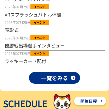
2026年08月04日
2026年07月29日
イベント
VRスプラッシュバトル体験
【とこなめボート ルーキーシリーズ第15戦】荒木颯斗 当地フレッシ
ュルーキーが初Vで恩返しを
2026年07月25日
イベント
2026年08月03日
表彰式
【とこなめボート】ういちの「好配招き猫」ルーキーシリーズ第15
2026年07月25日
イベント
戦～自分の収支状況も想定してこそ〝本物の予想〟！／ボートレー
ス
優勝戦出場選手インタビュー
2026年08月03日
2026年07月25日
イベント
【ボートレース】荒木颯斗が地元唯一の優出！３号艇でデビュー初
ラッキーカード配付
Ｖ狙う「自分の好きな感じになっている」～とこなめルーキーＳ
2026年08月03日
一覧をみる
【ボートレース】訓練中の大けが乗り越えデビューした宮崎心之介
が初Ｖ王手「１枠なら負けないと思います」～とこなめルーキーＳ
2026年08月03日
SCHEDULE
開催日程
【常滑ボート・ルーキーＳ】津田陸翔はリング交換で気配一変「初
優勝目指して頑張ります」