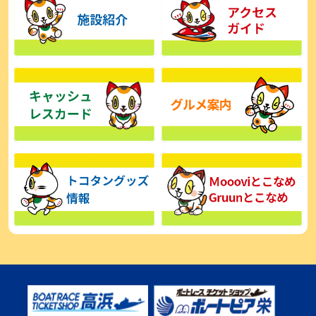
【とこなめボート】広瀬凜は準優で見つかった課題の克服へ「結果
的に１着を取れればいい」
2026年08月03日
【とこなめボート】西丸敦基が未勝利では終われない「最終日頑張
る」
2026年08月03日
【とこなめボート ルーキーシリーズ】広瀬凜 6位で予選突破「勝負
できる仕上がり」
2026年08月02日
【とこなめボート 日野未来コラム とこなめミライ予想図】トコタン
お誕生日おめでとう！
2026年08月02日
【ボートレース】第二の故郷で広瀬凜が準優進出「ドリームにも選
んでもらったし、恩返しをしたいです」～とこなめルーキーＳ
2026年08月02日
【常滑ボート・ルーキーＳ】荒木颯斗 予選９位でセミファイナル進