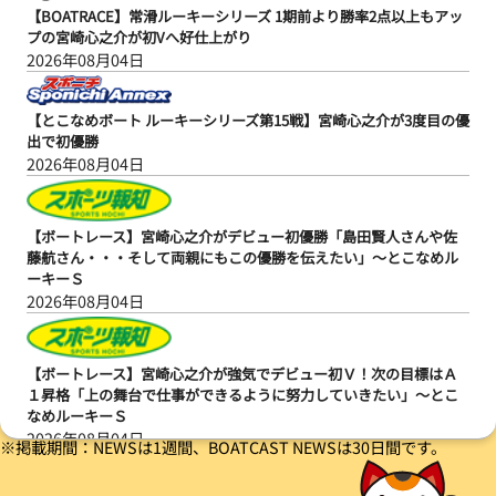
【BOATRACE】常滑ルーキーシリーズ 1期前より勝率2点以上もアッ
プの宮崎心之介が初Vへ好仕上がり
2026年08月04日
【とこなめボート ルーキーシリーズ第15戦】宮崎心之介が3度目の優
出で初優勝
2026年08月04日
【ボートレース】宮崎心之介がデビュー初優勝「島田賢人さんや佐
藤航さん・・・そして両親にもこの優勝を伝えたい」～とこなめル
ーキーＳ
2026年08月04日
【ボートレース】宮崎心之介が強気でデビュー初Ｖ！次の目標はＡ
１昇格「上の舞台で仕事ができるように努力していきたい」～とこ
なめルーキーＳ
2026年08月04日
※掲載期間：NEWSは1週間、BOATCAST NEWSは30日間です。