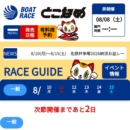
08/08（土）
—:—
開門
有料席
発売
時間
MENU
予約
日程
NEWS
8/10(月)〜8/15(土) 名鉄杯争奪2026納涼お盆レース
RACE GUIDE
イベント
情報
8
/
10
11
12
13
14
15
一般
月
火
水
木
金
土
2
次節開催まであと
日
一般