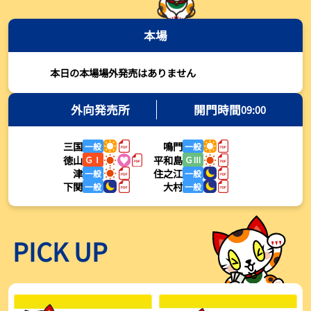
2026年08月03日
本場
【とこなめボート・岩瀬仁紀さんコラム】最後は塚越海斗に注目、
準優12Rはすごかった
2026年08月03日
本日の本場場外発売はありません
【ボートレース】荒木颯斗が地元勢でただ１人優出果たす「地元で
初優勝したい」／常滑 - 日刊スポーツ
外向発売所
開門時間
09:00
2026年08月03日
三国
鳴門
一般
一般
【ボートレース】４枠で優出の塚越海斗が強気節「攻めていくレー
徳山
平和島
ＧⅠ
ＧⅢ
スをします」／常滑 - 日刊スポーツ
津
住之江
一般
一般
2026年08月03日
下関
大村
一般
一般
【ボートレース】広瀬凜が接戦制して２着で優出「出足、回り足は
かなりいい状態」／常滑 - 日刊スポーツ
2026年08月03日
PICK UP
【とこなめボート】塚越海斗が優勝戦で脅威の伸びを披露する「合
ったときの伸びは自分が一番」
2026年08月03日