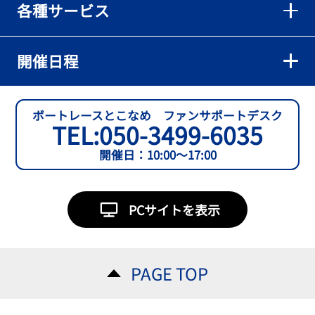
各種サービス
【とこなめボート】準優６枠の西川拓利は「チルトを跳ねる可能性
もあります」
2026年08月02日
開催日程
【とこなめボート】予選トップ通過の宮崎心之介をはじめ若林樹
蘭、中野希一と準優勝戦は1号艇を獲得
2026年08月02日
ボートレースとこなめ ファンサポートデスク
TEL:
050-3499-6035
開催日：10:00～17:00
PCサイトを表示
PAGE TOP