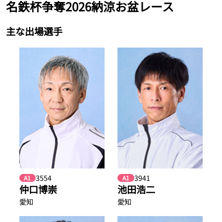
名鉄杯争奪2026納涼お盆レース
主な出場選手
3554
3941
A1
A1
仲口博崇
池田浩二
愛知
愛知