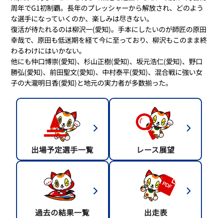
周年でG1初制覇。長年のプレッシャーから解放され、どのよう
な選手になっていくのか、楽しみは尽きない。
復活が待たれるのは柳沢一(愛知)。手本にしたいのが師匠の原田
幸哉で、原田も低迷期を経て今に至っており、柳沢もこのまま終
わるわけにはいかない。
他にも仲口博崇(愛知)、杉山正樹(愛知)、坂元浩仁(愛知)、野口
勝弘(愛知)、前田聖文(愛知)、中村泰平(愛知)、混合戦に強い女
子の大瀧明日香(愛知)と地元の実力者が多数揃った。
出場予定選手一覧
レース展望
過去の結果一覧
出走表