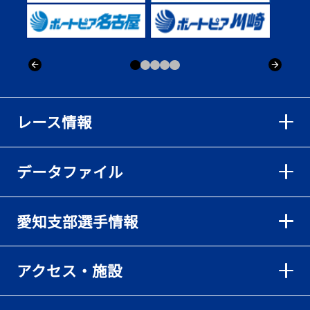
出「そろそろ優勝したい」
2026年08月02日
【ボートレース】仲航太が予選ラスト１、２着で準優進出「ターン
回りは良くなった」／常滑 - 日刊スポーツ
2026年08月02日
【ボートレース】島川海輝が逃げ切って準優勝負駆け成功、準優は
レース情報
伸び意識の調整で／常滑 - 日刊スポーツ
2026年08月02日
データファイル
【ボートレース】地元の荒木颯斗が有言実行の予選突破「そろそろ
優勝したい」／常滑 - 日刊スポーツ
2026年08月02日
愛知支部選手情報
【とこなめボート】出足抜群の篠原晟弥だが「叩き変える可能性も
ある」と思案顔
2026年08月02日
アクセス・施設
【とこなめボート】島川海輝がボーダー下からの勝負駆けに成功
2026年08月02日