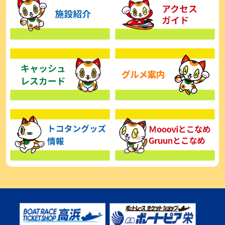
【とこなめボート】広瀬凜は準優で見つかった課題の克服へ「結果
的に１着を取れればいい」
2026年08月03日
【とこなめボート】西丸敦基が未勝利では終われない「最終日頑張
る」
2026年08月03日
【とこなめボート ルーキーシリーズ】広瀬凜 6位で予選突破「勝負
できる仕上がり」
2026年08月02日
【とこなめボート 日野未来コラム とこなめミライ予想図】トコタン
お誕生日おめでとう！
2026年08月02日
【ボートレース】第二の故郷で広瀬凜が準優進出「ドリームにも選
んでもらったし、恩返しをしたいです」～とこなめルーキーＳ
2026年08月02日
【常滑ボート・ルーキーＳ】荒木颯斗 予選９位でセミファイナル進