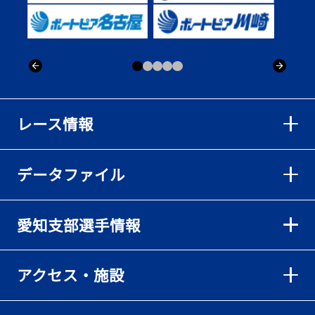
出「そろそろ優勝したい」
2026年08月02日
【ボートレース】仲航太が予選ラスト１、２着で準優進出「ターン
回りは良くなった」／常滑 - 日刊スポーツ
2026年08月02日
【ボートレース】島川海輝が逃げ切って準優勝負駆け成功、準優は
レース情報
伸び意識の調整で／常滑 - 日刊スポーツ
2026年08月02日
データファイル
【ボートレース】地元の荒木颯斗が有言実行の予選突破「そろそろ
優勝したい」／常滑 - 日刊スポーツ
2026年08月02日
愛知支部選手情報
【とこなめボート】出足抜群の篠原晟弥だが「叩き変える可能性も
ある」と思案顔
2026年08月02日
アクセス・施設
【とこなめボート】島川海輝がボーダー下からの勝負駆けに成功
2026年08月02日