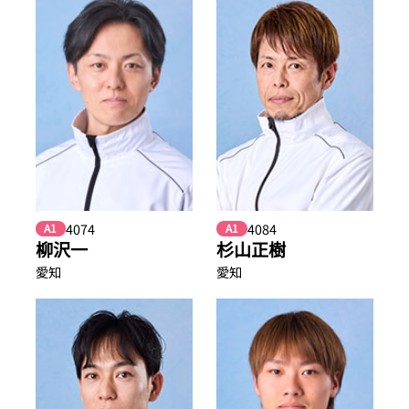
4074
4084
A1
A1
柳沢一
杉山正樹
愛知
愛知