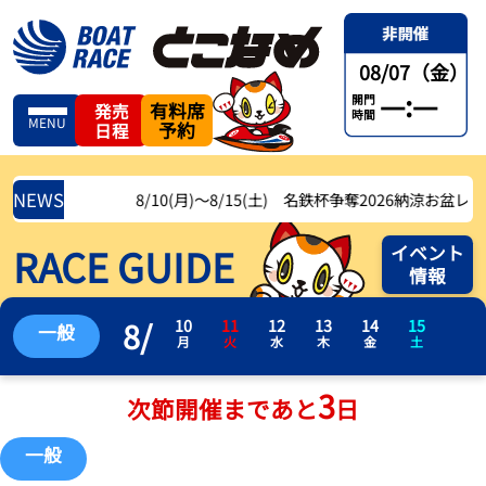
08/07（金）
—:—
開門
有料席
発売
時間
MENU
予約
日程
NEWS
8/10(月)〜8/15(土) 名鉄杯争奪2026納涼お盆レース
RACE GUIDE
イベント
情報
8
/
10
11
12
13
14
15
一般
月
火
水
木
金
土
3
次節開催まであと
日
一般