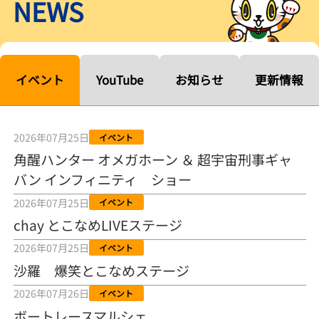
NEWS
【ルーキーシリーズ第15戦】塚越海斗「伸びを生かす方向で」4カド
から攻める／とこなめボートレース
2026年08月04日
【常滑ボート・ルーキーＳ】宮崎心之介 うれしいデビュー初優勝
「このままＡ１になれるように」
イベント
YouTube
お知らせ
更新情報
2026年08月04日
長岡花火大会の話も！ 松本日向の、グッド！グッド！ひなたグッ
ド！／常滑ボート
2026年07月25日
イベント
2026年08月04日
角醒ハンター オメガホーン ＆ 超宇宙刑事ギャ
バン インフィニティ ショー
【ボートレース】「しょっぱいですね」初優勝の宮崎心之介が水神
祭で満面の笑み／常滑 - 日刊スポーツ
2026年07月25日
イベント
2026年08月04日
chay とこなめLIVEステージ
【ボート】とこなめルーキーＳ 宮崎心之介がデビューから１年９カ
2026年07月25日
イベント
月で初優勝
沙羅 爆笑とこなめステージ
2026年08月04日
2026年07月26日
イベント
【ボートレース】12R優勝戦のスタート特訓実施 初Ｖ目指す宮崎心
ボートレースマルシェ
之介の仕上がり上々／常滑 - 日刊スポーツ