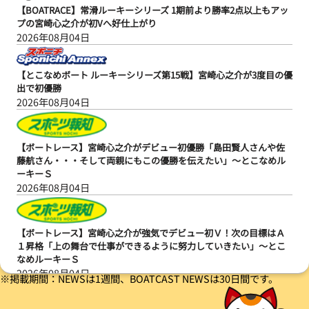
【BOATRACE】常滑ルーキーシリーズ 1期前より勝率2点以上もアッ
プの宮崎心之介が初Vへ好仕上がり
2026年08月04日
【とこなめボート ルーキーシリーズ第15戦】宮崎心之介が3度目の優
出で初優勝
2026年08月04日
【ボートレース】宮崎心之介がデビュー初優勝「島田賢人さんや佐
藤航さん・・・そして両親にもこの優勝を伝えたい」～とこなめル
ーキーＳ
2026年08月04日
【ボートレース】宮崎心之介が強気でデビュー初Ｖ！次の目標はＡ
１昇格「上の舞台で仕事ができるように努力していきたい」～とこ
なめルーキーＳ
2026年08月04日
※掲載期間：NEWSは1週間、BOATCAST NEWSは30日間です。