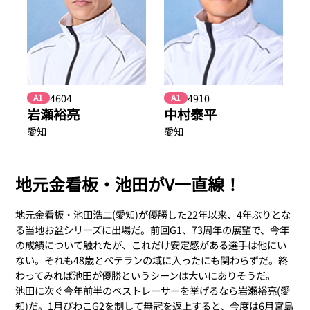
4604
4910
A1
A1
岩瀬裕亮
中村泰平
愛知
愛知
地元金看板・池田がV一直線！
地元金看板・池田浩二(愛知)が優勝した22年以来、4年ぶりとな
る当地お盆シリーズに出場だ。前回G1、73周年の展望で、今年
の成績について触れたが、これだけ安定感がある選手は他にい
ない。それも48歳とベテランの域に入ったにも関わらずだ。終
わってみれば池田が優勝というシーンは大いにありそうだ。
池田に次ぐ今年前半のベストレーサーを挙げるなら岩瀬裕亮(愛
知)だ。1月びわこG2を制して無冠を返上すると、今度は6月宮島