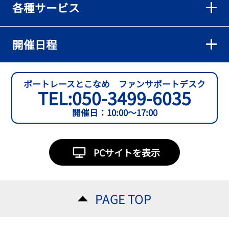
各種サービス
【とこなめボート】準優６枠の西川拓利は「チルトを跳ねる可能性
もあります」
2026年08月02日
開催日程
【とこなめボート】予選トップ通過の宮崎心之介をはじめ若林樹
蘭、中野希一と準優勝戦は1号艇を獲得
2026年08月02日
ボートレースとこなめ ファンサポートデスク
TEL:
050-3499-6035
【とこなめボート ルーキーシリーズ第15戦】石渡翔一郎 内枠狙うぞ
開催日：10:00～17:00
2026年08月01日
【ボートレース】今節初白星で予選突破へ望みをつないだ吉田一心
「足は厳しかったけど、４日目につながって良かった」～とこなめ
PCサイトを表示
ルーキーＳ
2026年08月01日
【常滑ボート・ルーキーＳ】３日目逃げ切りの吉田一心が〝連日〟
PAGE TOP
の勝負駆けに挑む
2026年08月01日