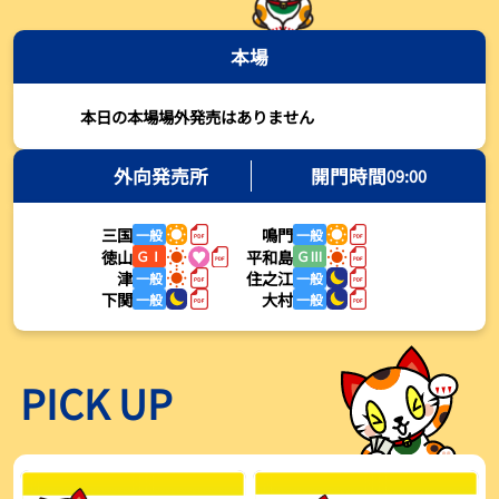
2026年08月03日
本場
【とこなめボート・岩瀬仁紀さんコラム】最後は塚越海斗に注目、
準優12Rはすごかった
2026年08月03日
本日の本場場外発売はありません
【ボートレース】荒木颯斗が地元勢でただ１人優出果たす「地元で
初優勝したい」／常滑 - 日刊スポーツ
外向発売所
開門時間
09:00
2026年08月03日
三国
鳴門
一般
一般
【ボートレース】４枠で優出の塚越海斗が強気節「攻めていくレー
徳山
平和島
ＧⅠ
ＧⅢ
スをします」／常滑 - 日刊スポーツ
津
住之江
一般
一般
2026年08月03日
下関
大村
一般
一般
【ボートレース】広瀬凜が接戦制して２着で優出「出足、回り足は
かなりいい状態」／常滑 - 日刊スポーツ
2026年08月03日
PICK UP
【とこなめボート】塚越海斗が優勝戦で脅威の伸びを披露する「合
ったときの伸びは自分が一番」
2026年08月03日