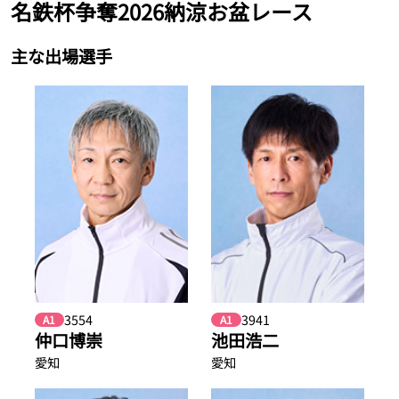
名鉄杯争奪2026納涼お盆レース
主な出場選手
3554
3941
A1
A1
仲口博崇
池田浩二
愛知
愛知