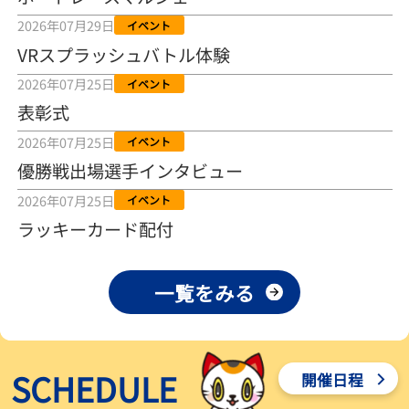
2026年08月04日
2026年07月29日
イベント
VRスプラッシュバトル体験
【とこなめボート ルーキーシリーズ第15戦】荒木颯斗 当地フレッシ
ュルーキーが初Vで恩返しを
2026年07月25日
イベント
2026年08月03日
表彰式
【とこなめボート】ういちの「好配招き猫」ルーキーシリーズ第15
2026年07月25日
イベント
戦～自分の収支状況も想定してこそ〝本物の予想〟！／ボートレー
ス
優勝戦出場選手インタビュー
2026年08月03日
2026年07月25日
イベント
【ボートレース】荒木颯斗が地元唯一の優出！３号艇でデビュー初
ラッキーカード配付
Ｖ狙う「自分の好きな感じになっている」～とこなめルーキーＳ
2026年08月03日
一覧をみる
【ボートレース】訓練中の大けが乗り越えデビューした宮崎心之介
が初Ｖ王手「１枠なら負けないと思います」～とこなめルーキーＳ
2026年08月03日
SCHEDULE
開催日程
【常滑ボート・ルーキーＳ】津田陸翔はリング交換で気配一変「初
優勝目指して頑張ります」