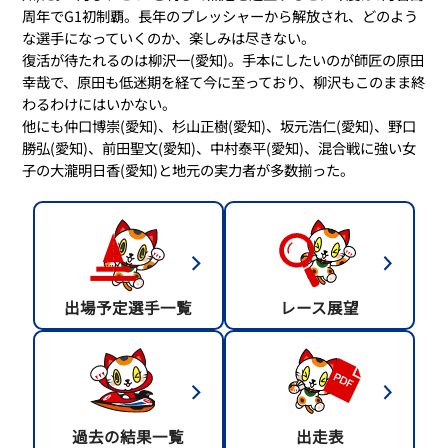
周年でG1初制覇。長年のプレッシャーから解放され、どのよう
な選手になっていくのか、楽しみは尽きない。
復活が待たれるのは柳沢一(愛知)。手本にしたいのが師匠の原田
幸哉で、原田も低迷期を経て今に至っており、柳沢もこのまま終
わるわけにはいかない。
他にも仲口博崇(愛知)、杉山正樹(愛知)、坂元浩仁(愛知)、野口
勝弘(愛知)、前田聖文(愛知)、中村泰平(愛知)、混合戦に強い女
子の大瀧明日香(愛知)と地元の実力者が多数揃った。
出場予定選手一覧
レース展望
過去の結果一覧
出走表