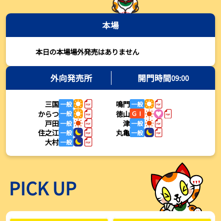
2026年08月03日
本場
【とこなめボート・岩瀬仁紀さんコラム】最後は塚越海斗に注目、
準優12Rはすごかった
2026年08月03日
本日の本場場外発売はありません
【ボートレース】荒木颯斗が地元勢でただ１人優出果たす「地元で
初優勝したい」／常滑 - 日刊スポーツ
外向発売所
開門時間
09:00
2026年08月03日
三国
鳴門
一般
一般
【ボートレース】４枠で優出の塚越海斗が強気節「攻めていくレー
からつ
徳山
一般
ＧⅠ
スをします」／常滑 - 日刊スポーツ
戸田
津
一般
一般
2026年08月03日
住之江
丸亀
一般
一般
大村
一般
【ボートレース】広瀬凜が接戦制して２着で優出「出足、回り足は
かなりいい状態」／常滑 - 日刊スポーツ
2026年08月03日
PICK UP
【とこなめボート】塚越海斗が優勝戦で脅威の伸びを披露する「合
ったときの伸びは自分が一番」
2026年08月03日