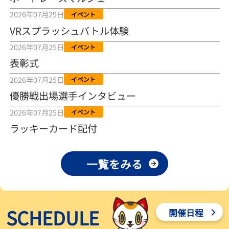
2026年08月04日
2026年07月29日
イベント
VRスプラッシュバトル体験
【とこなめボート ルーキーシリーズ第15戦】荒木颯斗 当地フレッシ
ュルーキーが初Vで恩返しを
2026年07月25日
イベント
2026年08月03日
表彰式
【とこなめボート】ういちの「好配招き猫」ルーキーシリーズ第15
2026年07月25日
イベント
戦～自分の収支状況も想定してこそ〝本物の予想〟！／ボートレー
ス
優勝戦出場選手インタビュー
2026年08月03日
2026年07月25日
イベント
【ボートレース】荒木颯斗が地元唯一の優出！３号艇でデビュー初
ラッキーカード配付
Ｖ狙う「自分の好きな感じになっている」～とこなめルーキーＳ
2026年08月03日
一覧をみる
【ボートレース】訓練中の大けが乗り越えデビューした宮崎心之介
が初Ｖ王手「１枠なら負けないと思います」～とこなめルーキーＳ
2026年08月03日
SCHEDULE
開催日程
【常滑ボート・ルーキーＳ】津田陸翔はリング交換で気配一変「初
優勝目指して頑張ります」