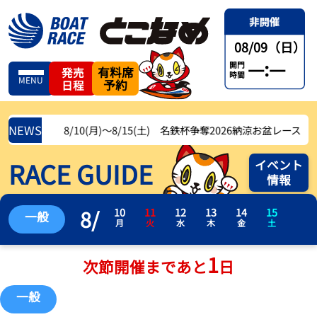
08/09（日）
—:—
開門
有料席
発売
時間
MENU
予約
日程
NEWS
8/10(月)〜8/15(土) 名鉄杯争奪2026納涼お盆レース
RACE GUIDE
イベント
情報
8
/
10
11
12
13
14
15
一般
月
火
水
木
金
土
1
次節開催まであと
日
一般