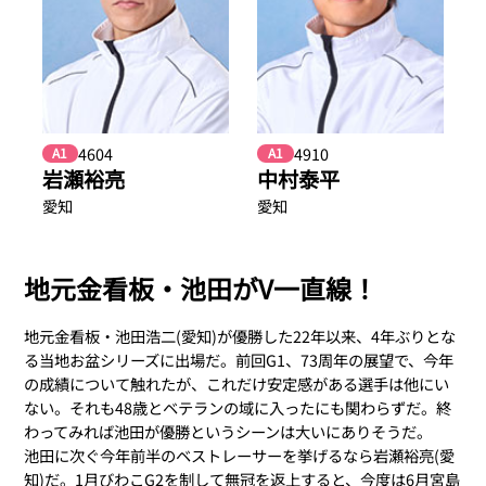
4604
4910
A1
A1
岩瀬裕亮
中村泰平
愛知
愛知
地元金看板・池田がV一直線！
地元金看板・池田浩二(愛知)が優勝した22年以来、4年ぶりとな
る当地お盆シリーズに出場だ。前回G1、73周年の展望で、今年
の成績について触れたが、これだけ安定感がある選手は他にい
ない。それも48歳とベテランの域に入ったにも関わらずだ。終
わってみれば池田が優勝というシーンは大いにありそうだ。
池田に次ぐ今年前半のベストレーサーを挙げるなら岩瀬裕亮(愛
知)だ。1月びわこG2を制して無冠を返上すると、今度は6月宮島