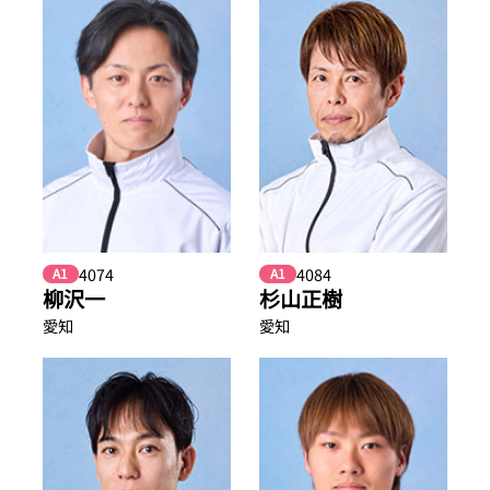
4074
4084
A1
A1
柳沢一
杉山正樹
愛知
愛知