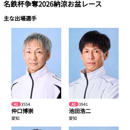
名鉄杯争奪2026納涼お盆レース
主な出場選手
3554
3941
A1
A1
仲口博崇
池田浩二
愛知
愛知