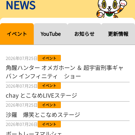
NEWS
【ルーキーシリーズ第15戦】塚越海斗「伸びを生かす方向で」4カド
から攻める／とこなめボートレース
2026年08月04日
【常滑ボート・ルーキーＳ】宮崎心之介 うれしいデビュー初優勝
「このままＡ１になれるように」
イベント
YouTube
お知らせ
更新情報
2026年08月04日
長岡花火大会の話も！ 松本日向の、グッド！グッド！ひなたグッ
ド！／常滑ボート
2026年07月25日
イベント
2026年08月04日
角醒ハンター オメガホーン ＆ 超宇宙刑事ギャ
バン インフィニティ ショー
【ボートレース】「しょっぱいですね」初優勝の宮崎心之介が水神
祭で満面の笑み／常滑 - 日刊スポーツ
2026年07月25日
イベント
2026年08月04日
chay とこなめLIVEステージ
【ボート】とこなめルーキーＳ 宮崎心之介がデビューから１年９カ
2026年07月25日
イベント
月で初優勝
沙羅 爆笑とこなめステージ
2026年08月04日
2026年07月26日
イベント
【ボートレース】12R優勝戦のスタート特訓実施 初Ｖ目指す宮崎心
ボートレースマルシェ
之介の仕上がり上々／常滑 - 日刊スポーツ