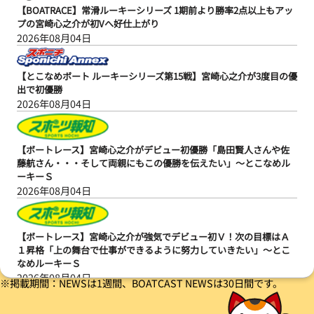
【BOATRACE】常滑ルーキーシリーズ 1期前より勝率2点以上もアッ
プの宮崎心之介が初Vへ好仕上がり
2026年08月04日
【とこなめボート ルーキーシリーズ第15戦】宮崎心之介が3度目の優
出で初優勝
2026年08月04日
【ボートレース】宮崎心之介がデビュー初優勝「島田賢人さんや佐
藤航さん・・・そして両親にもこの優勝を伝えたい」～とこなめル
ーキーＳ
2026年08月04日
【ボートレース】宮崎心之介が強気でデビュー初Ｖ！次の目標はＡ
１昇格「上の舞台で仕事ができるように努力していきたい」～とこ
なめルーキーＳ
2026年08月04日
※掲載期間：NEWSは1週間、BOATCAST NEWSは30日間です。