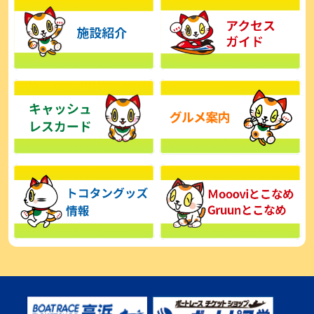
【とこなめボート】広瀬凜は準優で見つかった課題の克服へ「結果
的に１着を取れればいい」
2026年08月03日
【とこなめボート】西丸敦基が未勝利では終われない「最終日頑張
る」
2026年08月03日