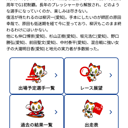
周年でG1初制覇。長年のプレッシャーから解放され、どのよう
な選手になっていくのか、楽しみは尽きない。
復活が待たれるのは柳沢一(愛知)。手本にしたいのが師匠の原田
幸哉で、原田も低迷期を経て今に至っており、柳沢もこのまま終
わるわけにはいかない。
他にも仲口博崇(愛知)、杉山正樹(愛知)、坂元浩仁(愛知)、野口
勝弘(愛知)、前田聖文(愛知)、中村泰平(愛知)、混合戦に強い女
子の大瀧明日香(愛知)と地元の実力者が多数揃った。
出場予定選手一覧
レース展望
過去の結果一覧
出走表