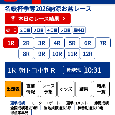
名鉄杯争奪2026納涼お盆レース
本日のレース結果
２日目
３日目
４日目
５日目
最終日
初 日
1R
2R
3R
4R
5R
6R
7R
8R
9R
10R
11R
12R
1R
10:31
朝トコ小判Ｒ
締切時刻
直前
レース
結果
出走表
オッズ
結果
情報
予想
一覧
選手成績
モーター・ボート
選手コメント
節間成績
全国成績過去3節
当地成績過去3節
枠番別過去10走
得点率早見