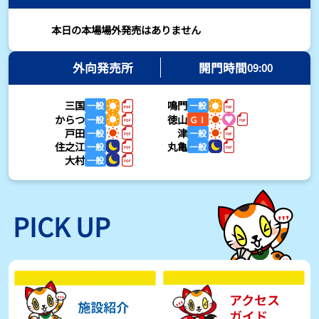
2026年08月03日
本日の本場場外発売はありません
【とこなめボート・岩瀬仁紀さんコラム】最後は塚越海斗に注目、
準優12Rはすごかった
外向発売所
開門時間
09:00
2026年08月03日
三国
鳴門
一般
一般
【ボートレース】荒木颯斗が地元勢でただ１人優出果たす「地元で
からつ
徳山
一般
ＧⅠ
初優勝したい」／常滑 - 日刊スポーツ
戸田
津
一般
一般
2026年08月03日
住之江
丸亀
一般
一般
大村
一般
【ボートレース】４枠で優出の塚越海斗が強気節「攻めていくレー
スをします」／常滑 - 日刊スポーツ
2026年08月03日
PICK UP
【ボートレース】広瀬凜が接戦制して２着で優出「出足、回り足は
かなりいい状態」／常滑 - 日刊スポーツ
2026年08月03日
【とこなめボート】塚越海斗が優勝戦で脅威の伸びを披露する「合
ったときの伸びは自分が一番」
2026年08月03日