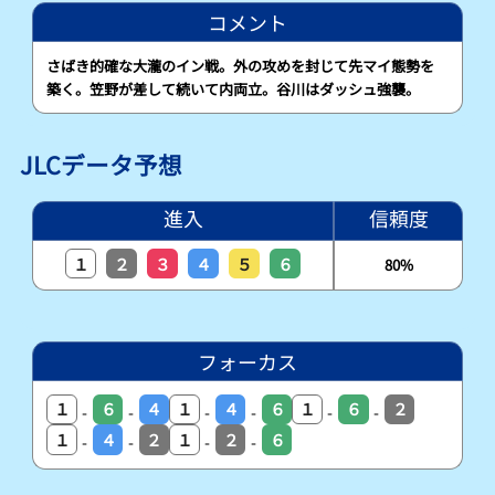
コメント
さばき的確な大瀧のイン戦。外の攻めを封じて先マイ態勢を
築く。笠野が差して続いて内両立。谷川はダッシュ強襲。
JLCデータ予想
進入
信頼度
１
２
３
４
５
６
80%
フォーカス
１
６
４
１
４
６
１
６
２
-
-
-
-
-
-
１
４
２
１
２
６
-
-
-
-