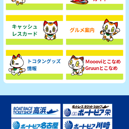
【とこなめボート】広瀬凜は準優で見つかった課題の克服へ「結果
的に１着を取れればいい」
2026年08月03日
【とこなめボート】西丸敦基が未勝利では終われない「最終日頑張
る」
2026年08月03日