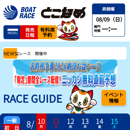
08/09（日）
—:—
開門
有料席
発売
時間
MENU
予約
日程
NEWS
6納涼お盆レース 開催中
RACE GUIDE
イベント
情報
10
11
12
13
14
15
一般
8
/
月
火
水
木
金
土
初 日