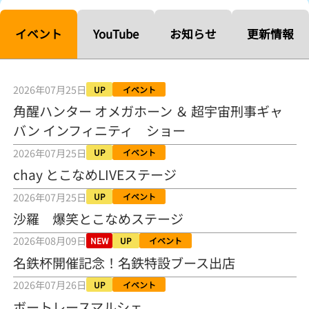
【ルーキーシリーズ第15戦】塚越海斗「伸びを生かす方向で」4カド
から攻める／とこなめボートレース
イベント
YouTube
お知らせ
更新情報
2026年08月04日
【常滑ボート・ルーキーＳ】宮崎心之介 うれしいデビュー初優勝
「このままＡ１になれるように」
2026年07月25日
UP
イベント
2026年08月04日
角醒ハンター オメガホーン ＆ 超宇宙刑事ギャ
バン インフィニティ ショー
長岡花火大会の話も！ 松本日向の、グッド！グッド！ひなたグッ
ド！／常滑ボート
2026年07月25日
UP
イベント
2026年08月04日
chay とこなめLIVEステージ
【ボートレース】「しょっぱいですね」初優勝の宮崎心之介が水神
2026年07月25日
UP
イベント
祭で満面の笑み／常滑 - 日刊スポーツ
2026年08月04日
沙羅 爆笑とこなめステージ
2026年08月09日
NEW
UP
イベント
【ボート】とこなめルーキーＳ 宮崎心之介がデビューから１年９カ
月で初優勝
名鉄杯開催記念！名鉄特設ブース出店
2026年08月04日
2026年07月26日
UP
イベント
【ボートレース】12R優勝戦のスタート特訓実施 初Ｖ目指す宮崎心
ボートレースマルシェ