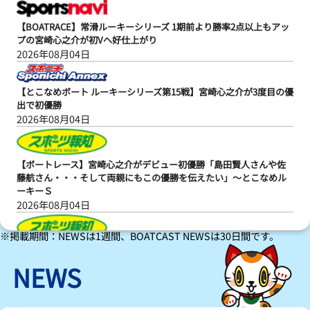
【BOATRACE】常滑ルーキーシリーズ 1期前より勝率2点以上もアッ
プの宮崎心之介が初Vへ好仕上がり
2026年08月04日
【とこなめボート ルーキーシリーズ第15戦】宮崎心之介が3度目の優
出で初優勝
2026年08月04日
【ボートレース】宮崎心之介がデビュー初優勝「島田賢人さんや佐
藤航さん・・・そして両親にもこの優勝を伝えたい」～とこなめル
ーキーＳ
2026年08月04日
※掲載期間：NEWSは1週間、BOATCAST NEWSは30日間です。
【ボートレース】宮崎心之介が強気でデビュー初Ｖ！次の目標はＡ
１昇格「上の舞台で仕事ができるように努力していきたい」～とこ
NEWS
なめルーキーＳ
2026年08月04日