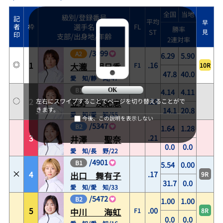
全国
当地
級別/登録番号
記
平均
早
選手名
者
枠
FL
勝率
ST
見
印
支部/出身地/年齢
2連対率
/
3999
A2
6.29
5.90
1
.16
F1
10R
大瀧 明日香
47.8
40.0
愛 知/静 岡/47
/
3528
B1
4.14
4.11
OK
2
.20
左右にスワイプすることでページを切り替えることがで
笠野 友紀恵
14.1
20.8
きます。
愛 知/愛 知/55
今後、この説明を表示しない
/
5347
B2
1.64
1.28
3
.21
井澤 聖奈
0.0
0.0
愛 知/長 野/22
/
4901
B1
5.54
0.00
4
.17
9R
出口 舞有子
31.7
0.0
愛 知/愛 知/33
/
5472
B2
1.00
1.00
5
.00
F1
8R
中川 海虹
0.0
0.0