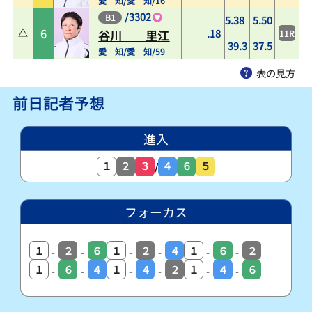
愛 知/愛 知/16
/
3302
B1
5.38
5.50
6
.18
11R
谷川 里江
39.3
37.5
愛 知/愛 知/59
表の見方
前日記者予想
進入
１
２
３
４
６
５
/
フォーカス
１
２
６
１
２
４
１
６
２
-
-
-
-
-
-
１
６
４
１
４
２
１
４
６
-
-
-
-
-
-