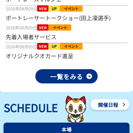
之介の仕上がり上々／常滑 - 日刊スポーツ
2026年08月09日
2026年08月04日
NEW
UP
イベント
ボートレーサートークショー(田上凜選手)
【とこなめボート ルーキーシリーズ第15戦】荒木颯斗 当地フレッシ
2026年08月09日
ュルーキーが初Vで恩返しを
NEW
イベント
2026年08月03日
先着入場者サービス
2026年08月09日
NEW
UP
イベント
【とこなめボート】ういちの「好配招き猫」ルーキーシリーズ第15
戦～自分の収支状況も想定してこそ〝本物の予想〟！／ボートレー
オリジナルクオカード進呈
ス
2026年08月03日
一覧をみる
【ボートレース】荒木颯斗が地元唯一の優出！３号艇でデビュー初
Ｖ狙う「自分の好きな感じになっている」～とこなめルーキーＳ
2026年08月03日
【ボートレース】訓練中の大けが乗り越えデビューした宮崎心之介
SCHEDULE
開催日程
が初Ｖ王手「１枠なら負けないと思います」～とこなめルーキーＳ
2026年08月03日
【常滑ボート・ルーキーＳ】津田陸翔はリング交換で気配一変「初
本場
優勝目指して頑張ります」