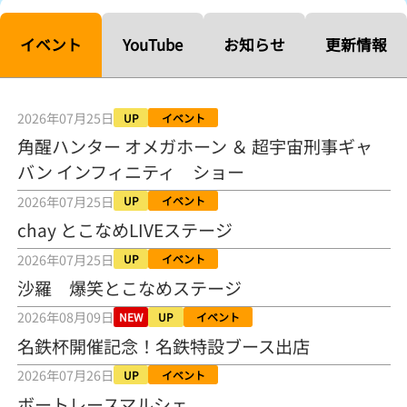
【ルーキーシリーズ第15戦】塚越海斗「伸びを生かす方向で」4カド
から攻める／とこなめボートレース
イベント
YouTube
お知らせ
更新情報
2026年08月04日
【常滑ボート・ルーキーＳ】宮崎心之介 うれしいデビュー初優勝
「このままＡ１になれるように」
2026年07月25日
UP
イベント
2026年08月04日
角醒ハンター オメガホーン ＆ 超宇宙刑事ギャ
バン インフィニティ ショー
長岡花火大会の話も！ 松本日向の、グッド！グッド！ひなたグッ
ド！／常滑ボート
2026年07月25日
UP
イベント
2026年08月04日
chay とこなめLIVEステージ
【ボートレース】「しょっぱいですね」初優勝の宮崎心之介が水神
2026年07月25日
UP
イベント
祭で満面の笑み／常滑 - 日刊スポーツ
2026年08月04日
沙羅 爆笑とこなめステージ
2026年08月09日
NEW
UP
イベント
【ボート】とこなめルーキーＳ 宮崎心之介がデビューから１年９カ
月で初優勝
名鉄杯開催記念！名鉄特設ブース出店
2026年08月04日
2026年07月26日
UP
イベント
【ボートレース】12R優勝戦のスタート特訓実施 初Ｖ目指す宮崎心
ボートレースマルシェ