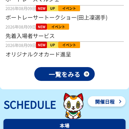
之介の仕上がり上々／常滑 - 日刊スポーツ
2026年08月09日
2026年08月04日
NEW
UP
イベント
ボートレーサートークショー(田上凜選手)
【とこなめボート ルーキーシリーズ第15戦】荒木颯斗 当地フレッシ
2026年08月09日
ュルーキーが初Vで恩返しを
NEW
イベント
2026年08月03日
先着入場者サービス
2026年08月09日
NEW
UP
イベント
【とこなめボート】ういちの「好配招き猫」ルーキーシリーズ第15
戦～自分の収支状況も想定してこそ〝本物の予想〟！／ボートレー
オリジナルクオカード進呈
ス
2026年08月03日
一覧をみる
【ボートレース】荒木颯斗が地元唯一の優出！３号艇でデビュー初
Ｖ狙う「自分の好きな感じになっている」～とこなめルーキーＳ
2026年08月03日
【ボートレース】訓練中の大けが乗り越えデビューした宮崎心之介
SCHEDULE
開催日程
が初Ｖ王手「１枠なら負けないと思います」～とこなめルーキーＳ
2026年08月03日
【常滑ボート・ルーキーＳ】津田陸翔はリング交換で気配一変「初
本場
優勝目指して頑張ります」