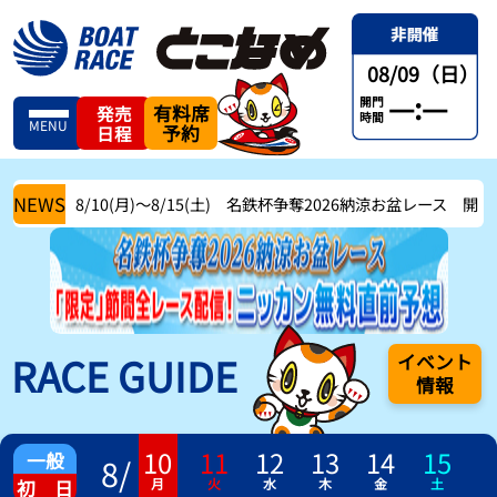
08/09（日）
—:—
開門
有料席
発売
時間
MENU
予約
日程
NEWS
8/10(月)〜8/15(土) 名鉄杯争奪2026納涼お盆レース 開催中
RACE GUIDE
イベント
情報
10
11
12
13
14
15
一般
8
/
月
火
水
木
金
土
初 日