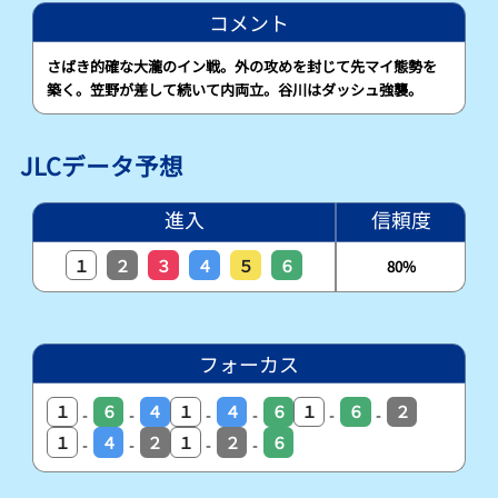
コメント
さばき的確な大瀧のイン戦。外の攻めを封じて先マイ態勢を
築く。笠野が差して続いて内両立。谷川はダッシュ強襲。
JLCデータ予想
進入
信頼度
１
２
３
４
５
６
80%
フォーカス
１
６
４
１
４
６
１
６
２
-
-
-
-
-
-
１
４
２
１
２
６
-
-
-
-