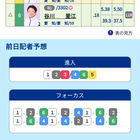
愛 知/愛 知/16
/
3302
B1
5.38
5.50
6
.18
11R
谷川 里江
39.3
37.5
愛 知/愛 知/59
表の見方
前日記者予想
進入
１
２
３
４
６
５
/
フォーカス
１
２
６
１
２
４
１
６
２
-
-
-
-
-
-
１
６
４
１
４
２
１
４
６
-
-
-
-
-
-