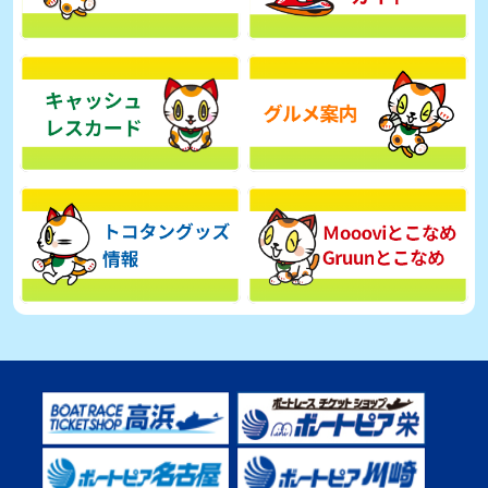
【とこなめボート】広瀬凜は準優で見つかった課題の克服へ「結果
的に１着を取れればいい」
2026年08月03日
【とこなめボート】西丸敦基が未勝利では終われない「最終日頑張
る」
2026年08月03日