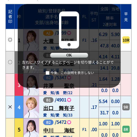
全国
当地
級別/登録番号
記
平均
早
選手名
者
枠
FL
勝率
ST
見
印
支部/出身地/年齢
2連対率
/
3999
A2
6.29
5.90
1
.16
F1
10R
大瀧 明日香
47.8
40.0
愛 知/静 岡/47
/
3528
B1
4.14
4.11
OK
2
.20
左右にスワイプすることでページを切り替えることがで
笠野 友紀恵
14.1
20.8
きます。
愛 知/愛 知/55
今後、この説明を表示しない
/
5347
B2
1.64
1.28
3
.21
井澤 聖奈
0.0
0.0
愛 知/長 野/22
/
4901
B1
5.54
0.00
4
.17
9R
出口 舞有子
31.7
0.0
愛 知/愛 知/33
/
5472
B2
1.00
1.00
5
.00
F1
8R
中川 海虹
0.0
0.0