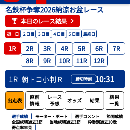
名鉄杯争奪2026納涼お盆レース
本日のレース結果
２日目
３日目
４日目
５日目
最終日
初 日
1R
2R
3R
4R
5R
6R
7R
8R
9R
10R
11R
12R
1R
10:31
朝トコ小判Ｒ
締切時刻
直前
レース
結果
出走表
オッズ
結果
情報
予想
一覧
選手成績
モーター・ボート
選手コメント
節間成績
全国成績過去3節
当地成績過去3節
枠番別過去10走
得点率早見