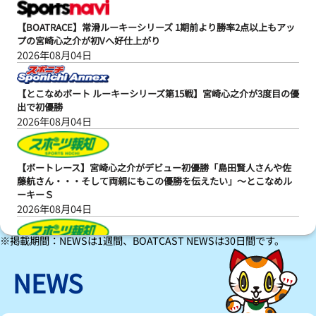
【BOATRACE】常滑ルーキーシリーズ 1期前より勝率2点以上もアッ
プの宮崎心之介が初Vへ好仕上がり
2026年08月04日
【とこなめボート ルーキーシリーズ第15戦】宮崎心之介が3度目の優
出で初優勝
2026年08月04日
【ボートレース】宮崎心之介がデビュー初優勝「島田賢人さんや佐
藤航さん・・・そして両親にもこの優勝を伝えたい」～とこなめル
ーキーＳ
2026年08月04日
※掲載期間：NEWSは1週間、BOATCAST NEWSは30日間です。
【ボートレース】宮崎心之介が強気でデビュー初Ｖ！次の目標はＡ
１昇格「上の舞台で仕事ができるように努力していきたい」～とこ
NEWS
なめルーキーＳ
2026年08月04日