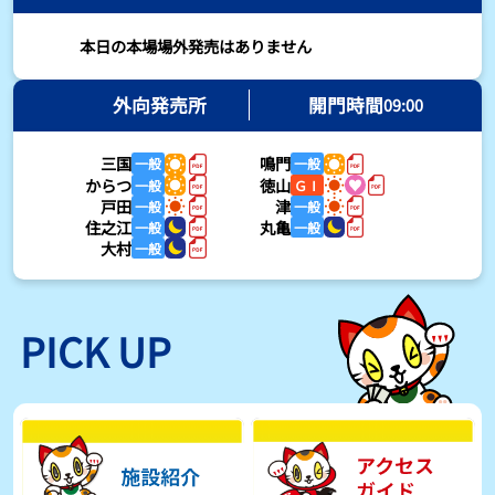
2026年08月03日
本日の本場場外発売はありません
【とこなめボート・岩瀬仁紀さんコラム】最後は塚越海斗に注目、
準優12Rはすごかった
外向発売所
開門時間
09:00
2026年08月03日
三国
鳴門
一般
一般
【ボートレース】荒木颯斗が地元勢でただ１人優出果たす「地元で
からつ
徳山
一般
ＧⅠ
初優勝したい」／常滑 - 日刊スポーツ
戸田
津
一般
一般
2026年08月03日
住之江
丸亀
一般
一般
大村
一般
【ボートレース】４枠で優出の塚越海斗が強気節「攻めていくレー
スをします」／常滑 - 日刊スポーツ
2026年08月03日
PICK UP
【ボートレース】広瀬凜が接戦制して２着で優出「出足、回り足は
かなりいい状態」／常滑 - 日刊スポーツ
2026年08月03日
【とこなめボート】塚越海斗が優勝戦で脅威の伸びを披露する「合
ったときの伸びは自分が一番」
2026年08月03日