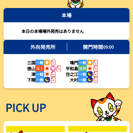
2026年08月03日
本場
【とこなめボート・岩瀬仁紀さんコラム】最後は塚越海斗に注目、
準優12Rはすごかった
2026年08月03日
本日の本場場外発売はありません
【ボートレース】荒木颯斗が地元勢でただ１人優出果たす「地元で
初優勝したい」／常滑 - 日刊スポーツ
外向発売所
開門時間
09:00
2026年08月03日
三国
鳴門
一般
一般
【ボートレース】４枠で優出の塚越海斗が強気節「攻めていくレー
徳山
平和島
ＧⅠ
ＧⅢ
スをします」／常滑 - 日刊スポーツ
津
住之江
一般
一般
2026年08月03日
下関
大村
一般
一般
【ボートレース】広瀬凜が接戦制して２着で優出「出足、回り足は
かなりいい状態」／常滑 - 日刊スポーツ
2026年08月03日
PICK UP
【とこなめボート】塚越海斗が優勝戦で脅威の伸びを披露する「合
ったときの伸びは自分が一番」
2026年08月03日