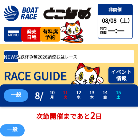
08/08（土）
—:—
開門
有料席
発売
時間
MENU
予約
日程
NEWS
5(土) 名鉄杯争奪2026納涼お盆レース
RACE GUIDE
イベント
情報
8
/
10
11
12
13
14
15
一般
月
火
水
木
金
土
2
次節開催まであと
日
一般