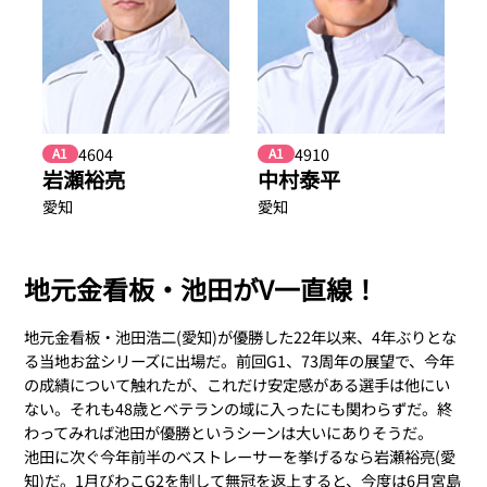
4604
4910
A1
A1
岩瀬裕亮
中村泰平
愛知
愛知
地元金看板・池田がV一直線！
地元金看板・池田浩二(愛知)が優勝した22年以来、4年ぶりとな
る当地お盆シリーズに出場だ。前回G1、73周年の展望で、今年
の成績について触れたが、これだけ安定感がある選手は他にい
ない。それも48歳とベテランの域に入ったにも関わらずだ。終
わってみれば池田が優勝というシーンは大いにありそうだ。
池田に次ぐ今年前半のベストレーサーを挙げるなら岩瀬裕亮(愛
知)だ。1月びわこG2を制して無冠を返上すると、今度は6月宮島