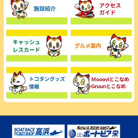
【とこなめボート】広瀬凜は準優で見つかった課題の克服へ「結果
的に１着を取れればいい」
2026年08月03日
【とこなめボート】西丸敦基が未勝利では終われない「最終日頑張
る」
2026年08月03日
【とこなめボート ルーキーシリーズ】広瀬凜 6位で予選突破「勝負
できる仕上がり」
2026年08月02日
【とこなめボート 日野未来コラム とこなめミライ予想図】トコタン
お誕生日おめでとう！
2026年08月02日
【ボートレース】第二の故郷で広瀬凜が準優進出「ドリームにも選
んでもらったし、恩返しをしたいです」～とこなめルーキーＳ
2026年08月02日
【常滑ボート・ルーキーＳ】荒木颯斗 予選９位でセミファイナル進