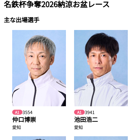
名鉄杯争奪2026納涼お盆レース
主な出場選手
3554
3941
A1
A1
仲口博崇
池田浩二
愛知
愛知