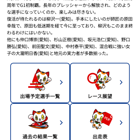
周年でG1初制覇。長年のプレッシャーから解放され、どのよう
な選手になっていくのか、楽しみは尽きない。
復活が待たれるのは柳沢一(愛知)。手本にしたいのが師匠の原田
幸哉で、原田も低迷期を経て今に至っており、柳沢もこのまま終
わるわけにはいかない。
他にも仲口博崇(愛知)、杉山正樹(愛知)、坂元浩仁(愛知)、野口
勝弘(愛知)、前田聖文(愛知)、中村泰平(愛知)、混合戦に強い女
子の大瀧明日香(愛知)と地元の実力者が多数揃った。
出場予定選手一覧
レース展望
過去の結果一覧
出走表