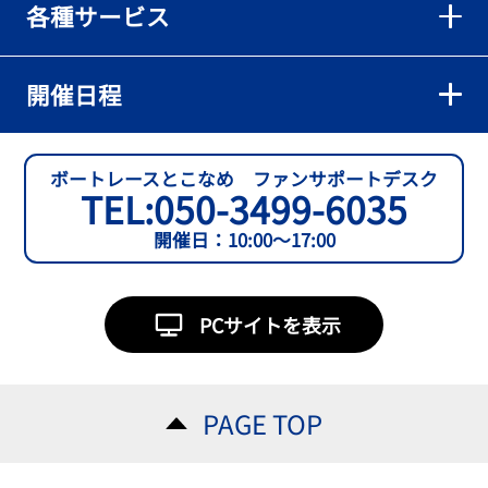
各種サービス
【とこなめボート】準優６枠の西川拓利は「チルトを跳ねる可能性
もあります」
2026年08月02日
開催日程
【とこなめボート】予選トップ通過の宮崎心之介をはじめ若林樹
蘭、中野希一と準優勝戦は1号艇を獲得
2026年08月02日
ボートレースとこなめ ファンサポートデスク
TEL:
050-3499-6035
開催日：10:00～17:00
PCサイトを表示
PAGE TOP