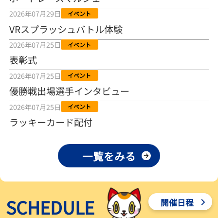
2026年08月04日
2026年07月29日
イベント
VRスプラッシュバトル体験
【とこなめボート ルーキーシリーズ第15戦】荒木颯斗 当地フレッシ
ュルーキーが初Vで恩返しを
2026年07月25日
イベント
2026年08月03日
表彰式
【とこなめボート】ういちの「好配招き猫」ルーキーシリーズ第15
2026年07月25日
イベント
戦～自分の収支状況も想定してこそ〝本物の予想〟！／ボートレー
ス
優勝戦出場選手インタビュー
2026年08月03日
2026年07月25日
イベント
【ボートレース】荒木颯斗が地元唯一の優出！３号艇でデビュー初
ラッキーカード配付
Ｖ狙う「自分の好きな感じになっている」～とこなめルーキーＳ
2026年08月03日
一覧をみる
【ボートレース】訓練中の大けが乗り越えデビューした宮崎心之介
が初Ｖ王手「１枠なら負けないと思います」～とこなめルーキーＳ
2026年08月03日
SCHEDULE
開催日程
【常滑ボート・ルーキーＳ】津田陸翔はリング交換で気配一変「初
優勝目指して頑張ります」