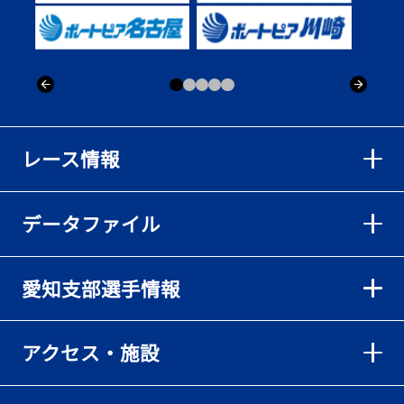
出「そろそろ優勝したい」
2026年08月02日
【ボートレース】仲航太が予選ラスト１、２着で準優進出「ターン
回りは良くなった」／常滑 - 日刊スポーツ
2026年08月02日
【ボートレース】島川海輝が逃げ切って準優勝負駆け成功、準優は
レース情報
伸び意識の調整で／常滑 - 日刊スポーツ
2026年08月02日
データファイル
【ボートレース】地元の荒木颯斗が有言実行の予選突破「そろそろ
優勝したい」／常滑 - 日刊スポーツ
2026年08月02日
愛知支部選手情報
【とこなめボート】出足抜群の篠原晟弥だが「叩き変える可能性も
ある」と思案顔
2026年08月02日
アクセス・施設
【とこなめボート】島川海輝がボーダー下からの勝負駆けに成功
2026年08月02日