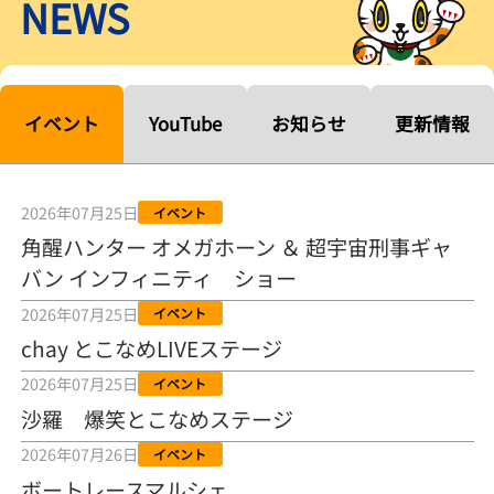
NEWS
【ルーキーシリーズ第15戦】塚越海斗「伸びを生かす方向で」4カド
から攻める／とこなめボートレース
2026年08月04日
【常滑ボート・ルーキーＳ】宮崎心之介 うれしいデビュー初優勝
「このままＡ１になれるように」
イベント
YouTube
お知らせ
更新情報
2026年08月04日
長岡花火大会の話も！ 松本日向の、グッド！グッド！ひなたグッ
ド！／常滑ボート
2026年07月25日
イベント
2026年08月04日
角醒ハンター オメガホーン ＆ 超宇宙刑事ギャ
バン インフィニティ ショー
【ボートレース】「しょっぱいですね」初優勝の宮崎心之介が水神
祭で満面の笑み／常滑 - 日刊スポーツ
2026年07月25日
イベント
2026年08月04日
chay とこなめLIVEステージ
【ボート】とこなめルーキーＳ 宮崎心之介がデビューから１年９カ
2026年07月25日
イベント
月で初優勝
沙羅 爆笑とこなめステージ
2026年08月04日
2026年07月26日
イベント
【ボートレース】12R優勝戦のスタート特訓実施 初Ｖ目指す宮崎心
ボートレースマルシェ
之介の仕上がり上々／常滑 - 日刊スポーツ