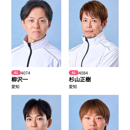
4074
4084
A1
A1
柳沢一
杉山正樹
愛知
愛知