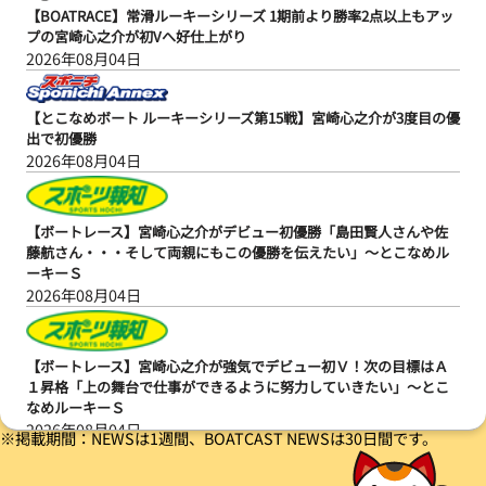
【BOATRACE】常滑ルーキーシリーズ 1期前より勝率2点以上もアッ
プの宮崎心之介が初Vへ好仕上がり
2026年08月04日
【とこなめボート ルーキーシリーズ第15戦】宮崎心之介が3度目の優
出で初優勝
2026年08月04日
【ボートレース】宮崎心之介がデビュー初優勝「島田賢人さんや佐
藤航さん・・・そして両親にもこの優勝を伝えたい」～とこなめル
ーキーＳ
2026年08月04日
【ボートレース】宮崎心之介が強気でデビュー初Ｖ！次の目標はＡ
１昇格「上の舞台で仕事ができるように努力していきたい」～とこ
なめルーキーＳ
2026年08月04日
※掲載期間：NEWSは1週間、BOATCAST NEWSは30日間です。