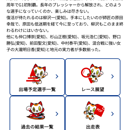
周年でG1初制覇。長年のプレッシャーから解放され、どのよう
な選手になっていくのか、楽しみは尽きない。
復活が待たれるのは柳沢一(愛知)。手本にしたいのが師匠の原田
幸哉で、原田も低迷期を経て今に至っており、柳沢もこのまま終
わるわけにはいかない。
他にも仲口博崇(愛知)、杉山正樹(愛知)、坂元浩仁(愛知)、野口
勝弘(愛知)、前田聖文(愛知)、中村泰平(愛知)、混合戦に強い女
子の大瀧明日香(愛知)と地元の実力者が多数揃った。
出場予定選手一覧
レース展望
過去の結果一覧
出走表