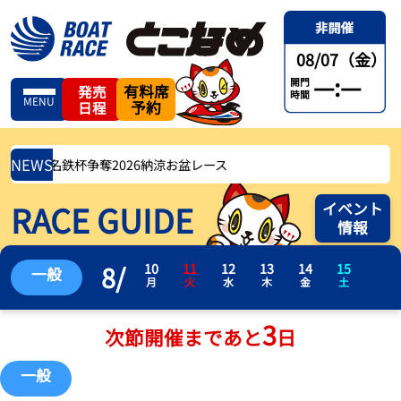
08/07（金）
—:—
開門
有料席
発売
時間
MENU
予約
日程
NEWS
15(土) 名鉄杯争奪2026納涼お盆レース
RACE GUIDE
イベント
情報
8
/
10
11
12
13
14
15
一般
月
火
水
木
金
土
3
次節開催まであと
日
一般