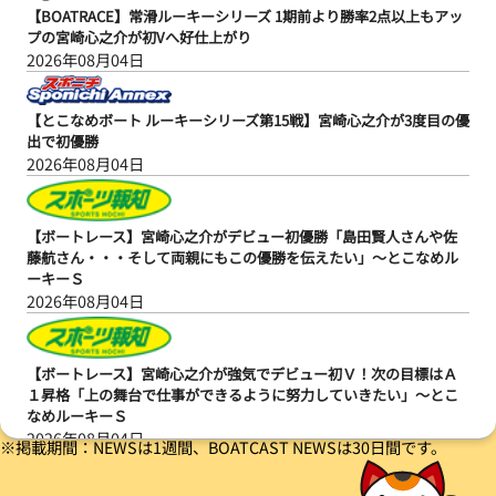
【BOATRACE】常滑ルーキーシリーズ 1期前より勝率2点以上もアッ
プの宮崎心之介が初Vへ好仕上がり
2026年08月04日
【とこなめボート ルーキーシリーズ第15戦】宮崎心之介が3度目の優
出で初優勝
2026年08月04日
【ボートレース】宮崎心之介がデビュー初優勝「島田賢人さんや佐
藤航さん・・・そして両親にもこの優勝を伝えたい」～とこなめル
ーキーＳ
2026年08月04日
【ボートレース】宮崎心之介が強気でデビュー初Ｖ！次の目標はＡ
１昇格「上の舞台で仕事ができるように努力していきたい」～とこ
なめルーキーＳ
2026年08月04日
※掲載期間：NEWSは1週間、BOATCAST NEWSは30日間です。