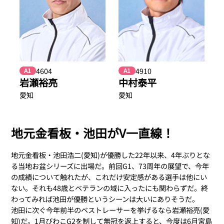
4604
4910
A1
A1
岩瀬裕亮
中村泰平
愛知
愛知
地元金看板・池田がV一直線！
地元金看板・池田浩二(愛知)が優勝した22年以来、4年ぶりとな
る当地お盆シリーズに出場だ。前回G1、73周年の展望で、今年
の成績について触れたが、これだけ安定感がある選手は他にい
ない。それも48歳とベテランの域に入ったにも関わらずだ。終
わってみれば池田が優勝というシーンは大いにありそうだ。
池田に次ぐ今年前半のベストレーサーを挙げるなら岩瀬裕亮(愛
知)だ。1月びわこG2を制して無冠を返上すると、今度は6月宮島