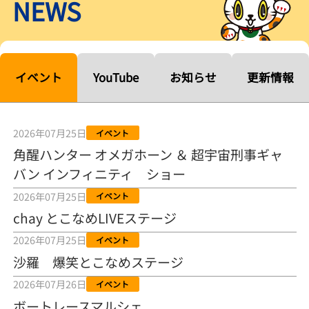
NEWS
【ルーキーシリーズ第15戦】塚越海斗「伸びを生かす方向で」4カド
から攻める／とこなめボートレース
2026年08月04日
【常滑ボート・ルーキーＳ】宮崎心之介 うれしいデビュー初優勝
「このままＡ１になれるように」
イベント
YouTube
お知らせ
更新情報
2026年08月04日
長岡花火大会の話も！ 松本日向の、グッド！グッド！ひなたグッ
ド！／常滑ボート
2026年07月25日
イベント
2026年08月04日
角醒ハンター オメガホーン ＆ 超宇宙刑事ギャ
バン インフィニティ ショー
【ボートレース】「しょっぱいですね」初優勝の宮崎心之介が水神
祭で満面の笑み／常滑 - 日刊スポーツ
2026年07月25日
イベント
2026年08月04日
chay とこなめLIVEステージ
【ボート】とこなめルーキーＳ 宮崎心之介がデビューから１年９カ
2026年07月25日
イベント
月で初優勝
沙羅 爆笑とこなめステージ
2026年08月04日
2026年07月26日
イベント
【ボートレース】12R優勝戦のスタート特訓実施 初Ｖ目指す宮崎心
ボートレースマルシェ
之介の仕上がり上々／常滑 - 日刊スポーツ