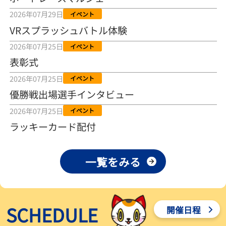
2026年08月04日
2026年07月29日
イベント
VRスプラッシュバトル体験
【とこなめボート ルーキーシリーズ第15戦】荒木颯斗 当地フレッシ
ュルーキーが初Vで恩返しを
2026年07月25日
イベント
2026年08月03日
表彰式
【とこなめボート】ういちの「好配招き猫」ルーキーシリーズ第15
2026年07月25日
イベント
戦～自分の収支状況も想定してこそ〝本物の予想〟！／ボートレー
ス
優勝戦出場選手インタビュー
2026年08月03日
2026年07月25日
イベント
【ボートレース】荒木颯斗が地元唯一の優出！３号艇でデビュー初
ラッキーカード配付
Ｖ狙う「自分の好きな感じになっている」～とこなめルーキーＳ
2026年08月03日
一覧をみる
【ボートレース】訓練中の大けが乗り越えデビューした宮崎心之介
が初Ｖ王手「１枠なら負けないと思います」～とこなめルーキーＳ
2026年08月03日
SCHEDULE
開催日程
【常滑ボート・ルーキーＳ】津田陸翔はリング交換で気配一変「初
優勝目指して頑張ります」