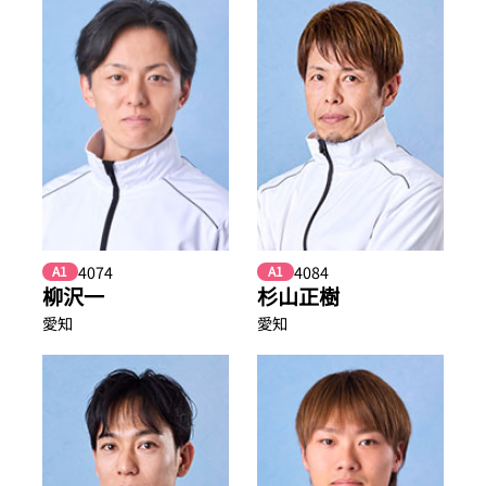
4074
4084
A1
A1
柳沢一
杉山正樹
愛知
愛知