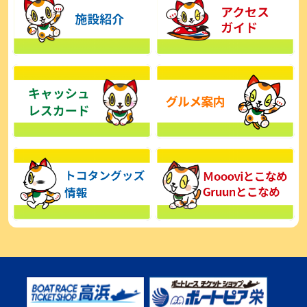
【とこなめボート】広瀬凜は準優で見つかった課題の克服へ「結果
的に１着を取れればいい」
2026年08月03日
【とこなめボート】西丸敦基が未勝利では終われない「最終日頑張
る」
2026年08月03日
【とこなめボート ルーキーシリーズ】広瀬凜 6位で予選突破「勝負
できる仕上がり」
2026年08月02日
【とこなめボート 日野未来コラム とこなめミライ予想図】トコタン
お誕生日おめでとう！
2026年08月02日
【ボートレース】第二の故郷で広瀬凜が準優進出「ドリームにも選
んでもらったし、恩返しをしたいです」～とこなめルーキーＳ
2026年08月02日
【常滑ボート・ルーキーＳ】荒木颯斗 予選９位でセミファイナル進