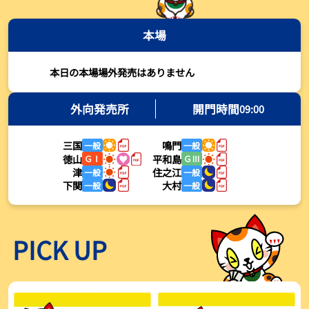
2026年08月03日
本場
【とこなめボート・岩瀬仁紀さんコラム】最後は塚越海斗に注目、
準優12Rはすごかった
2026年08月03日
本日の本場場外発売はありません
【ボートレース】荒木颯斗が地元勢でただ１人優出果たす「地元で
初優勝したい」／常滑 - 日刊スポーツ
外向発売所
開門時間
09:00
2026年08月03日
三国
鳴門
一般
一般
【ボートレース】４枠で優出の塚越海斗が強気節「攻めていくレー
徳山
平和島
ＧⅠ
ＧⅢ
スをします」／常滑 - 日刊スポーツ
津
住之江
一般
一般
2026年08月03日
下関
大村
一般
一般
【ボートレース】広瀬凜が接戦制して２着で優出「出足、回り足は
かなりいい状態」／常滑 - 日刊スポーツ
2026年08月03日
PICK UP
【とこなめボート】塚越海斗が優勝戦で脅威の伸びを披露する「合
ったときの伸びは自分が一番」
2026年08月03日