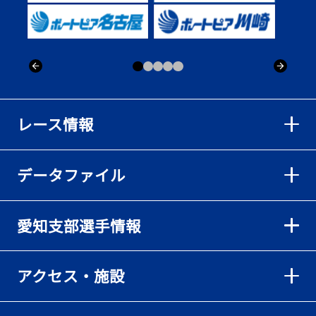
出「そろそろ優勝したい」
2026年08月02日
【ボートレース】仲航太が予選ラスト１、２着で準優進出「ターン
回りは良くなった」／常滑 - 日刊スポーツ
2026年08月02日
【ボートレース】島川海輝が逃げ切って準優勝負駆け成功、準優は
レース情報
伸び意識の調整で／常滑 - 日刊スポーツ
2026年08月02日
データファイル
【ボートレース】地元の荒木颯斗が有言実行の予選突破「そろそろ
優勝したい」／常滑 - 日刊スポーツ
2026年08月02日
愛知支部選手情報
【とこなめボート】出足抜群の篠原晟弥だが「叩き変える可能性も
ある」と思案顔
2026年08月02日
アクセス・施設
【とこなめボート】島川海輝がボーダー下からの勝負駆けに成功
2026年08月02日