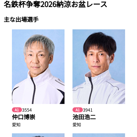
名鉄杯争奪2026納涼お盆レース
主な出場選手
3554
3941
A1
A1
仲口博崇
池田浩二
愛知
愛知