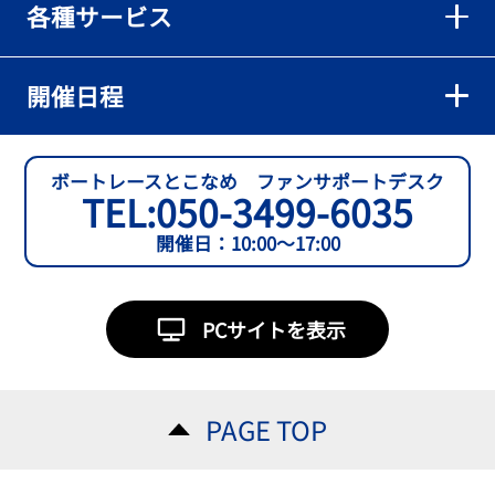
各種サービス
【とこなめボート】準優６枠の西川拓利は「チルトを跳ねる可能性
もあります」
2026年08月02日
開催日程
【とこなめボート】予選トップ通過の宮崎心之介をはじめ若林樹
蘭、中野希一と準優勝戦は1号艇を獲得
2026年08月02日
ボートレースとこなめ ファンサポートデスク
TEL:
050-3499-6035
【とこなめボート ルーキーシリーズ第15戦】石渡翔一郎 内枠狙うぞ
開催日：10:00～17:00
2026年08月01日
【ボートレース】今節初白星で予選突破へ望みをつないだ吉田一心
「足は厳しかったけど、４日目につながって良かった」～とこなめ
PCサイトを表示
ルーキーＳ
2026年08月01日
【常滑ボート・ルーキーＳ】３日目逃げ切りの吉田一心が〝連日〟
PAGE TOP
の勝負駆けに挑む
2026年08月01日