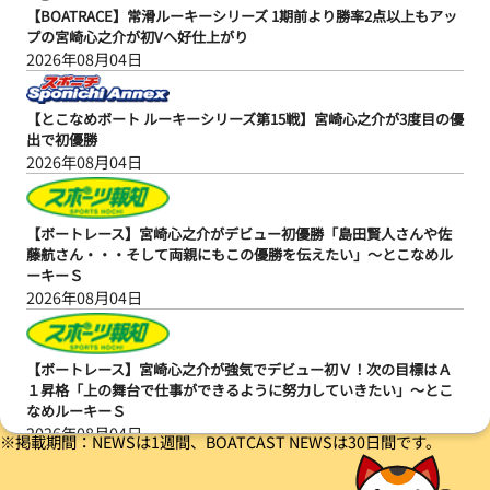
【BOATRACE】常滑ルーキーシリーズ 1期前より勝率2点以上もアッ
プの宮崎心之介が初Vへ好仕上がり
2026年08月04日
【とこなめボート ルーキーシリーズ第15戦】宮崎心之介が3度目の優
出で初優勝
2026年08月04日
【ボートレース】宮崎心之介がデビュー初優勝「島田賢人さんや佐
藤航さん・・・そして両親にもこの優勝を伝えたい」～とこなめル
ーキーＳ
2026年08月04日
【ボートレース】宮崎心之介が強気でデビュー初Ｖ！次の目標はＡ
１昇格「上の舞台で仕事ができるように努力していきたい」～とこ
なめルーキーＳ
2026年08月04日
※掲載期間：NEWSは1週間、BOATCAST NEWSは30日間です。