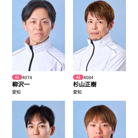
4074
4084
A1
A1
柳沢一
杉山正樹
愛知
愛知