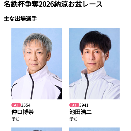
名鉄杯争奪2026納涼お盆レース
主な出場選手
3554
3941
A1
A1
仲口博崇
池田浩二
愛知
愛知