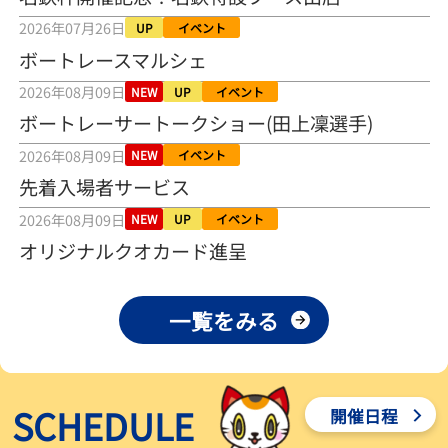
2026年08月04日
2026年07月26日
UP
イベント
ボートレースマルシェ
【とこなめボート ルーキーシリーズ第15戦】荒木颯斗 当地フレッシ
ュルーキーが初Vで恩返しを
2026年08月09日
NEW
UP
イベント
2026年08月03日
ボートレーサートークショー(田上凜選手)
【とこなめボート】ういちの「好配招き猫」ルーキーシリーズ第15
2026年08月09日
NEW
イベント
戦～自分の収支状況も想定してこそ〝本物の予想〟！／ボートレー
ス
先着入場者サービス
2026年08月03日
2026年08月09日
NEW
UP
イベント
【ボートレース】荒木颯斗が地元唯一の優出！３号艇でデビュー初
オリジナルクオカード進呈
Ｖ狙う「自分の好きな感じになっている」～とこなめルーキーＳ
2026年08月03日
一覧をみる
【ボートレース】訓練中の大けが乗り越えデビューした宮崎心之介
が初Ｖ王手「１枠なら負けないと思います」～とこなめルーキーＳ
2026年08月03日
SCHEDULE
開催日程
【常滑ボート・ルーキーＳ】津田陸翔はリング交換で気配一変「初
優勝目指して頑張ります」