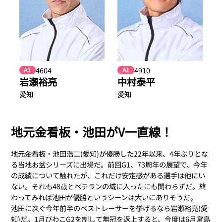
4604
4910
A1
A1
岩瀬裕亮
中村泰平
愛知
愛知
地元金看板・池田がV一直線！
地元金看板・池田浩二(愛知)が優勝した22年以来、4年ぶりとな
る当地お盆シリーズに出場だ。前回G1、73周年の展望で、今年
の成績について触れたが、これだけ安定感がある選手は他にい
ない。それも48歳とベテランの域に入ったにも関わらずだ。終
わってみれば池田が優勝というシーンは大いにありそうだ。
池田に次ぐ今年前半のベストレーサーを挙げるなら岩瀬裕亮(愛
知)だ。1月びわこG2を制して無冠を返上すると、今度は6月宮島