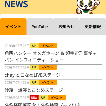
NEWS
【ルーキーシリーズ第15戦】塚越海斗「伸びを生かす方向で」4カド
から攻める／とこなめボートレース
2026年08月04日
【常滑ボート・ルーキーＳ】宮崎心之介 うれしいデビュー初優勝
「このままＡ１になれるように」
イベント
YouTube
お知らせ
更新情報
2026年08月04日
長岡花火大会の話も！ 松本日向の、グッド！グッド！ひなたグッ
ド！／常滑ボート
2026年07月25日
UP
イベント
2026年08月04日
角醒ハンター オメガホーン ＆ 超宇宙刑事ギャ
バン インフィニティ ショー
【ボートレース】「しょっぱいですね」初優勝の宮崎心之介が水神
祭で満面の笑み／常滑 - 日刊スポーツ
2026年07月25日
UP
イベント
2026年08月04日
chay とこなめLIVEステージ
【ボート】とこなめルーキーＳ 宮崎心之介がデビューから１年９カ
2026年07月25日
UP
イベント
月で初優勝
沙羅 爆笑とこなめステージ
2026年08月04日
2026年08月09日
NEW
UP
イベント
【ボートレース】12R優勝戦のスタート特訓実施 初Ｖ目指す宮崎心
名鉄杯開催記念！名鉄特設ブース出店
之介の仕上がり上々／常滑 - 日刊スポーツ