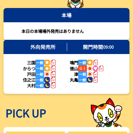
2026年08月03日
本場
【とこなめボート・岩瀬仁紀さんコラム】最後は塚越海斗に注目、
準優12Rはすごかった
2026年08月03日
本日の本場場外発売はありません
【ボートレース】荒木颯斗が地元勢でただ１人優出果たす「地元で
初優勝したい」／常滑 - 日刊スポーツ
外向発売所
開門時間
09:00
2026年08月03日
三国
鳴門
一般
一般
【ボートレース】４枠で優出の塚越海斗が強気節「攻めていくレー
からつ
徳山
一般
ＧⅠ
スをします」／常滑 - 日刊スポーツ
戸田
津
一般
一般
2026年08月03日
住之江
丸亀
一般
一般
大村
一般
【ボートレース】広瀬凜が接戦制して２着で優出「出足、回り足は
かなりいい状態」／常滑 - 日刊スポーツ
2026年08月03日
PICK UP
【とこなめボート】塚越海斗が優勝戦で脅威の伸びを披露する「合
ったときの伸びは自分が一番」
2026年08月03日