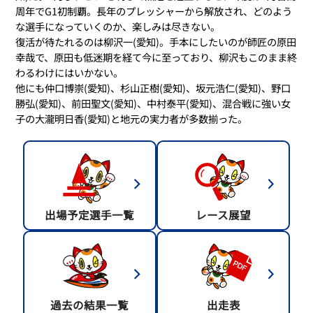
周年でG1初制覇。長年のプレッシャーから解放され、どのよう
な選手になっていくのか、楽しみは尽きない。
復活が待たれるのは柳沢一(愛知)。手本にしたいのが師匠の原田
幸哉で、原田も低迷期を経て今に至っており、柳沢もこのまま終
わるわけにはいかない。
他にも仲口博崇(愛知)、杉山正樹(愛知)、坂元浩仁(愛知)、野口
勝弘(愛知)、前田聖文(愛知)、中村泰平(愛知)、混合戦に強い女
子の大瀧明日香(愛知)と地元の実力者が多数揃った。
出場予定選手一覧
レース展望
過去の結果一覧
出走表