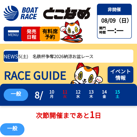
08/09（日）
—:—
開門
有料席
発売
時間
MENU
予約
日程
NEWS
月)〜8/15(土) 名鉄杯争奪2026納涼お盆レース
RACE GUIDE
イベント
情報
8
/
10
11
12
13
14
15
一般
月
火
水
木
金
土
1
次節開催まであと
日
一般