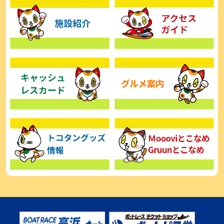
【とこなめボート】広瀬凜は準優で見つかった課題の克服へ「結果
的に１着を取れればいい」
2026年08月03日
【とこなめボート】西丸敦基が未勝利では終われない「最終日頑張
る」
2026年08月03日