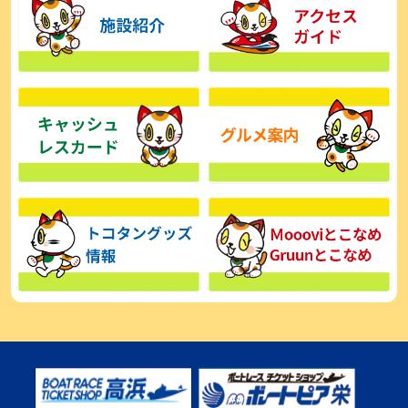
【とこなめボート】広瀬凜は準優で見つかった課題の克服へ「結果
的に１着を取れればいい」
2026年08月03日
【とこなめボート】西丸敦基が未勝利では終われない「最終日頑張
る」
2026年08月03日
【とこなめボート ルーキーシリーズ】広瀬凜 6位で予選突破「勝負
できる仕上がり」
2026年08月02日
【とこなめボート 日野未来コラム とこなめミライ予想図】トコタン
お誕生日おめでとう！
2026年08月02日
【ボートレース】第二の故郷で広瀬凜が準優進出「ドリームにも選
んでもらったし、恩返しをしたいです」～とこなめルーキーＳ
2026年08月02日
【常滑ボート・ルーキーＳ】荒木颯斗 予選９位でセミファイナル進