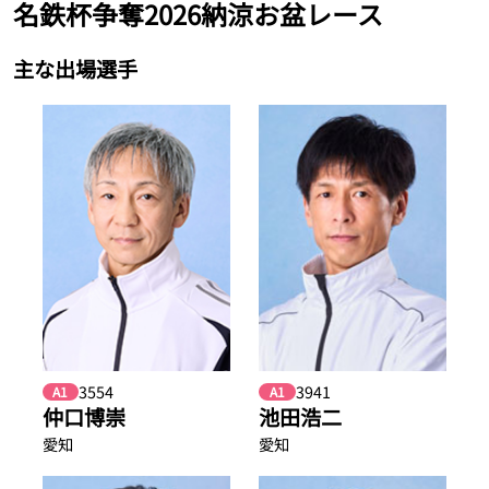
名鉄杯争奪2026納涼お盆レース
主な出場選手
3554
3941
A1
A1
仲口博崇
池田浩二
愛知
愛知