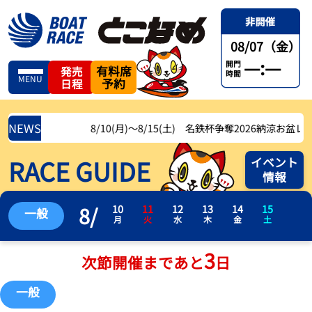
08/07（金）
—:—
開門
有料席
発売
時間
MENU
予約
日程
NEWS
8/10(月)〜8/15(土) 名鉄杯争奪2026納涼お盆レース
RACE GUIDE
イベント
情報
8
/
10
11
12
13
14
15
一般
月
火
水
木
金
土
3
次節開催まであと
日
一般