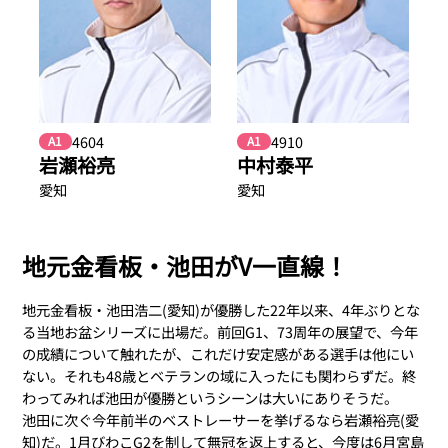
4604
4910
A1
A1
岩瀬裕亮
中村泰平
愛知
愛知
地元金看板・池田がV一直線！
地元金看板・池田浩二(愛知)が優勝した22年以来、4年ぶりとな
る当地お盆シリーズに出場だ。前回G1、73周年の展望で、今年
の成績について触れたが、これだけ安定感がある選手は他にい
ない。それも48歳とベテランの域に入ったにも関わらずだ。終
わってみれば池田が優勝というシーンは大いにありそうだ。
池田に次ぐ今年前半のベストレーサーを挙げるなら岩瀬裕亮(愛
知)だ。1月びわこG2を制して無冠を返上すると、今度は6月宮島