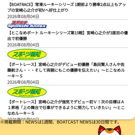
【BOATRACE】常滑ルーキーシリーズ 1期前より勝率2点以上もアッ
プの宮崎心之介が初Vへ好仕上がり
2026年08月04日
【とこなめボート ルーキーシリーズ第15戦】宮崎心之介が3度目の優
出で初優勝
2026年08月04日
【ボートレース】宮崎心之介がデビュー初優勝「島田賢人さんや佐
藤航さん・・・そして両親にもこの優勝を伝えたい」～とこなめル
ーキーＳ
2026年08月04日
【ボートレース】宮崎心之介が強気でデビュー初Ｖ！次の目標はＡ
１昇格「上の舞台で仕事ができるように努力していきたい」～とこ
なめルーキーＳ
2026年08月04日
※掲載期間：NEWSは1週間、BOATCAST NEWSは30日間です。