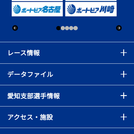
出「そろそろ優勝したい」
2026年08月02日
【ボートレース】仲航太が予選ラスト１、２着で準優進出「ターン
回りは良くなった」／常滑 - 日刊スポーツ
2026年08月02日
【ボートレース】島川海輝が逃げ切って準優勝負駆け成功、準優は
レース情報
伸び意識の調整で／常滑 - 日刊スポーツ
2026年08月02日
データファイル
【ボートレース】地元の荒木颯斗が有言実行の予選突破「そろそろ
優勝したい」／常滑 - 日刊スポーツ
2026年08月02日
愛知支部選手情報
【とこなめボート】出足抜群の篠原晟弥だが「叩き変える可能性も
ある」と思案顔
2026年08月02日
アクセス・施設
【とこなめボート】島川海輝がボーダー下からの勝負駆けに成功
2026年08月02日