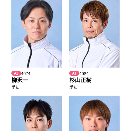
4074
4084
A1
A1
柳沢一
杉山正樹
愛知
愛知