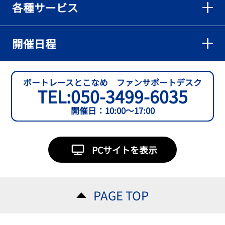
各種サービス
【とこなめボート】準優６枠の西川拓利は「チルトを跳ねる可能性
もあります」
2026年08月02日
開催日程
【とこなめボート】予選トップ通過の宮崎心之介をはじめ若林樹
蘭、中野希一と準優勝戦は1号艇を獲得
2026年08月02日
ボートレースとこなめ ファンサポートデスク
TEL:
050-3499-6035
【とこなめボート ルーキーシリーズ第15戦】石渡翔一郎 内枠狙うぞ
開催日：10:00～17:00
2026年08月01日
【ボートレース】今節初白星で予選突破へ望みをつないだ吉田一心
「足は厳しかったけど、４日目につながって良かった」～とこなめ
PCサイトを表示
ルーキーＳ
2026年08月01日
【常滑ボート・ルーキーＳ】３日目逃げ切りの吉田一心が〝連日〟
PAGE TOP
の勝負駆けに挑む
2026年08月01日