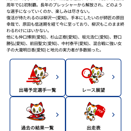
周年でG1初制覇。長年のプレッシャーから解放され、どのよう
な選手になっていくのか、楽しみは尽きない。
復活が待たれるのは柳沢一(愛知)。手本にしたいのが師匠の原田
幸哉で、原田も低迷期を経て今に至っており、柳沢もこのまま終
わるわけにはいかない。
他にも仲口博崇(愛知)、杉山正樹(愛知)、坂元浩仁(愛知)、野口
勝弘(愛知)、前田聖文(愛知)、中村泰平(愛知)、混合戦に強い女
子の大瀧明日香(愛知)と地元の実力者が多数揃った。
出場予定選手一覧
レース展望
過去の結果一覧
出走表