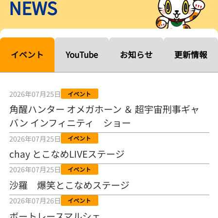
NEWS
【ルーキーシリーズ第15戦】塚越海斗「伸びを生かす方向で」4カド
から攻める／とこなめボートレース
2026年08月04日
【常滑ボート・ルーキーＳ】宮崎心之介 うれしいデビュー初優勝
「このままＡ１になれるように」
イベント
YouTube
お知らせ
更新情報
2026年08月04日
長岡花火大会の話も！ 松本日向の、グッド！グッド！ひなたグッ
ド！／常滑ボート
2026年07月25日
イベント
2026年08月04日
角醒ハンター オメガホーン ＆ 超宇宙刑事ギャ
バン インフィニティ ショー
【ボートレース】「しょっぱいですね」初優勝の宮崎心之介が水神
祭で満面の笑み／常滑 - 日刊スポーツ
2026年07月25日
イベント
2026年08月04日
chay とこなめLIVEステージ
【ボート】とこなめルーキーＳ 宮崎心之介がデビューから１年９カ
2026年07月25日
イベント
月で初優勝
沙羅 爆笑とこなめステージ
2026年08月04日
2026年07月26日
イベント
【ボートレース】12R優勝戦のスタート特訓実施 初Ｖ目指す宮崎心
ボートレースマルシェ
之介の仕上がり上々／常滑 - 日刊スポーツ