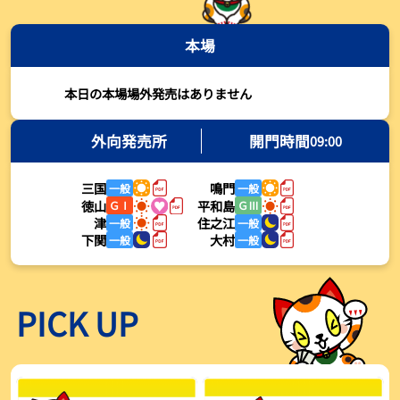
2026年08月03日
本場
【とこなめボート・岩瀬仁紀さんコラム】最後は塚越海斗に注目、
準優12Rはすごかった
2026年08月03日
本日の本場場外発売はありません
【ボートレース】荒木颯斗が地元勢でただ１人優出果たす「地元で
初優勝したい」／常滑 - 日刊スポーツ
外向発売所
開門時間
09:00
2026年08月03日
三国
鳴門
一般
一般
【ボートレース】４枠で優出の塚越海斗が強気節「攻めていくレー
徳山
平和島
ＧⅠ
ＧⅢ
スをします」／常滑 - 日刊スポーツ
津
住之江
一般
一般
2026年08月03日
下関
大村
一般
一般
【ボートレース】広瀬凜が接戦制して２着で優出「出足、回り足は
かなりいい状態」／常滑 - 日刊スポーツ
2026年08月03日
PICK UP
【とこなめボート】塚越海斗が優勝戦で脅威の伸びを披露する「合
ったときの伸びは自分が一番」
2026年08月03日