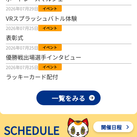
2026年08月04日
2026年07月29日
イベント
VRスプラッシュバトル体験
【とこなめボート ルーキーシリーズ第15戦】荒木颯斗 当地フレッシ
ュルーキーが初Vで恩返しを
2026年07月25日
イベント
2026年08月03日
表彰式
【とこなめボート】ういちの「好配招き猫」ルーキーシリーズ第15
2026年07月25日
イベント
戦～自分の収支状況も想定してこそ〝本物の予想〟！／ボートレー
ス
優勝戦出場選手インタビュー
2026年08月03日
2026年07月25日
イベント
【ボートレース】荒木颯斗が地元唯一の優出！３号艇でデビュー初
ラッキーカード配付
Ｖ狙う「自分の好きな感じになっている」～とこなめルーキーＳ
2026年08月03日
一覧をみる
【ボートレース】訓練中の大けが乗り越えデビューした宮崎心之介
が初Ｖ王手「１枠なら負けないと思います」～とこなめルーキーＳ
2026年08月03日
SCHEDULE
開催日程
【常滑ボート・ルーキーＳ】津田陸翔はリング交換で気配一変「初
優勝目指して頑張ります」