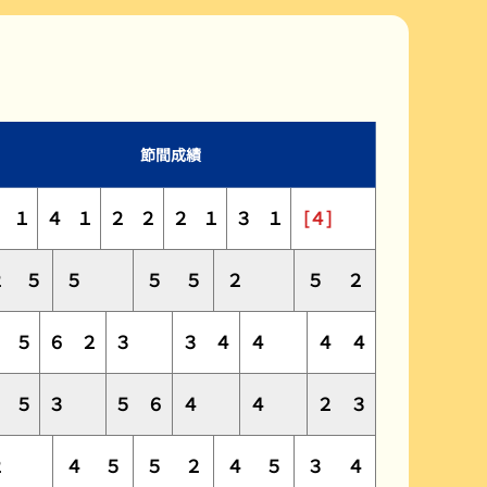
公式YouTube配信番組表
よくある質問Q&A
節間成績
１
４
１
２
２
２
１
３
１
[４]
２
５
５
５
５
２
５
２
６
５
６
２
３
３
４
４
４
４
４
５
３
５
６
４
４
２
３
２
４
５
５
２
４
５
３
４