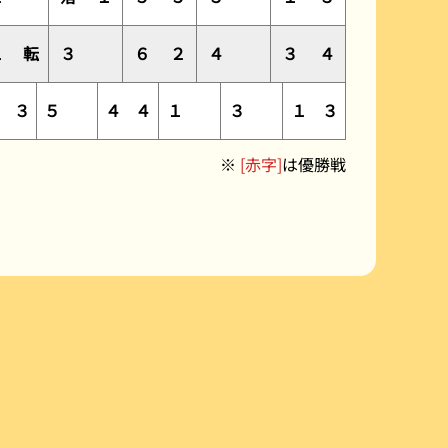
１
転
３
６
２
４
３
４
４
３
５
４
４
１
３
１
３
※
[赤字]
は優勝戦