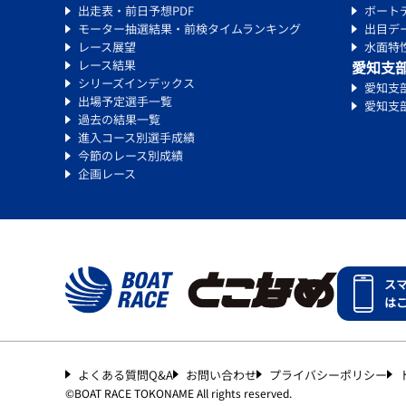
出走表・前日予想PDF
ボート
モーター抽選結果・前検タイムランキング
出目デ
レース展望
水面特
レース結果
愛知支
シリーズインデックス
愛知支
出場予定選手一覧
愛知支
過去の結果一覧
進入コース別選手成績
今節のレース別成績
企画レース
ス
は
よくある質問Q&A
お問い合わせ
プライバシーポリシー
©︎
BOAT RACE TOKONAME All rights reserved.