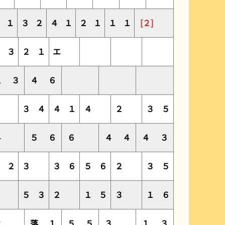
１
３
２
４
１
２
１
１
１
[２]
３
３
２
１
エ
１
３
４
６
６
３
４
４
１
４
２
３
５
４
５
６
６
４
４
４
３
４
２
３
３
６
５
６
２
３
５
１
５
３
２
１
５
３
１
６
２
落
１
５
５
３
１
３