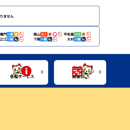
りません
鳴門
徳山
平和島
一般
ＧⅠ
ＧⅢ
之江
下関
大村
一般
一般
一般
各種サービス
開催日程
進入コース別選手成績
キャッシュレスカード
開催日程
Moooviとこなめ
今節のレース別成績
トコタングッズ情報
Gruunとこなめ
企画レース
イベント
ボートレースとこなめ歴史館