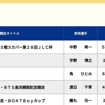
過去の結果一覧
競走タイトル
使用選手
中野 希一
５
５戦スカパー第２８回ＪＬＣ杯
宇野 博之
角 ひとみ
渡辺 千草
・ＢＴＳ高浜開設記念競走
藤丸 光一
念・ＢＯＡＴＢｏｙカップ