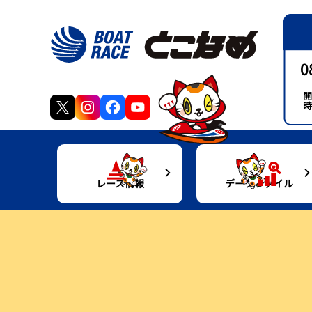
0
開
時
レース情報
データファイル
得点率ランキング
モーターデータ
交
出走表・前日予想PDF
ボートデータ
グ
モーター抽選結果・前検タイムランキング
施