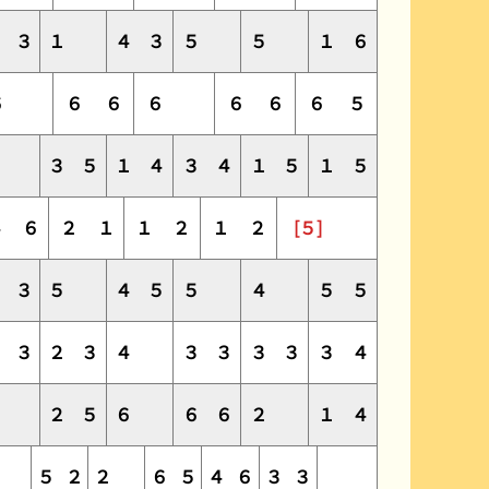
２
３
１
４
３
５
５
１
６
６
６
６
６
６
６
６
５
１
３
５
１
４
３
４
１
５
１
５
４
６
２
１
１
２
１
２
[５]
５
３
５
４
５
５
４
５
５
３
３
２
３
４
３
３
３
３
３
４
４
２
５
６
６
６
２
１
４
５
２
２
６
５
４
６
３
３