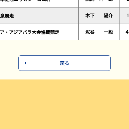
木下 陽介
念競走
泥谷 一毅
ア・アジアパラ大会協賛競走
戻る