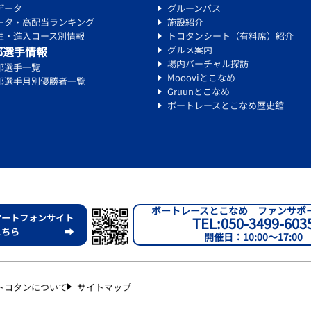
データ
グルーンバス
ータ・高配当ランキング
施設紹介
性・進入コース別情報
トコタンシート（有料席）紹介
部選手情報
グルメ案内
場内バーチャル探訪
部選手一覧
Moooviとこなめ
部選手月別優勝者一覧
Gruunとこなめ
ボートレースとこなめ歴史館
ボートレースとこなめ ファンサポ
マートフォンサイト
TEL:050-3499-603
こちら ➡
開催日：10:00～17:00
トコタンについて
サイトマップ