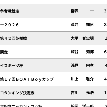
柳沢 一
３
争奪戦競走
荒井 翔伍
ー２０２６
大平 誉史明
第４２回英傑戦
深谷 知博
競走
浅見 宗孝
イスポーツ杯
川上 聡介
第１７回ＢＯＡＴＢｏｙカップ
吉川 元浩
コタンキング決定戦
船岡 洋一郎
年記念ニッカン・コム杯