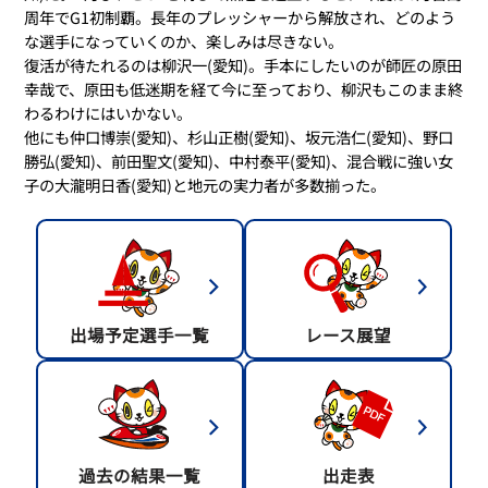
周年でG1初制覇。長年のプレッシャーから解放され、どのよう
な選手になっていくのか、楽しみは尽きない。
復活が待たれるのは柳沢一(愛知)。手本にしたいのが師匠の原田
幸哉で、原田も低迷期を経て今に至っており、柳沢もこのまま終
わるわけにはいかない。
他にも仲口博崇(愛知)、杉山正樹(愛知)、坂元浩仁(愛知)、野口
勝弘(愛知)、前田聖文(愛知)、中村泰平(愛知)、混合戦に強い女
子の大瀧明日香(愛知)と地元の実力者が多数揃った。
出場予定選手一覧
レース展望
過去の結果一覧
出走表