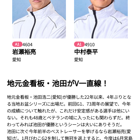
4604
4910
A1
A1
岩瀬裕亮
中村泰平
愛知
愛知
地元金看板・池田がV一直線！
地元金看板・池田浩二(愛知)が優勝した22年以来、4年ぶりとな
る当地お盆シリーズに出場だ。前回G1、73周年の展望で、今年
の成績について触れたが、これだけ安定感がある選手は他にい
ない。それも48歳とベテランの域に入ったにも関わらずだ。終
わってみれば池田が優勝というシーンは大いにありそうだ。
池田に次ぐ今年前半のベストレーサーを挙げるなら岩瀬裕亮(愛
知)だ。1月びわこG2を制して無冠を返上すると、今度は6月宮島