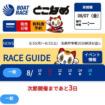
08/07（金）
—:—
開門
有料席
発売
時間
MENU
予約
日程
NEWS
8/10(月)〜8/15(土) 名鉄杯争奪2026納涼お盆レース
RACE GUIDE
イベント
情報
8
/
10
11
12
13
14
15
一般
月
火
水
木
金
土
3
次節開催まであと
日
一般