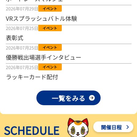
2026年08月04日
2026年07月29日
イベント
VRスプラッシュバトル体験
【とこなめボート ルーキーシリーズ第15戦】荒木颯斗 当地フレッシ
ュルーキーが初Vで恩返しを
2026年07月25日
イベント
2026年08月03日
表彰式
【とこなめボート】ういちの「好配招き猫」ルーキーシリーズ第15
2026年07月25日
イベント
戦～自分の収支状況も想定してこそ〝本物の予想〟！／ボートレー
ス
優勝戦出場選手インタビュー
2026年08月03日
2026年07月25日
イベント
【ボートレース】荒木颯斗が地元唯一の優出！３号艇でデビュー初
ラッキーカード配付
Ｖ狙う「自分の好きな感じになっている」～とこなめルーキーＳ
2026年08月03日
一覧をみる
【ボートレース】訓練中の大けが乗り越えデビューした宮崎心之介
が初Ｖ王手「１枠なら負けないと思います」～とこなめルーキーＳ
2026年08月03日
SCHEDULE
開催日程
【常滑ボート・ルーキーＳ】津田陸翔はリング交換で気配一変「初
優勝目指して頑張ります」