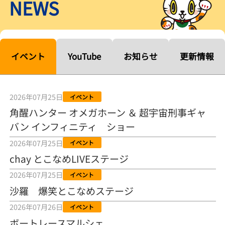
NEWS
【ルーキーシリーズ第15戦】塚越海斗「伸びを生かす方向で」4カド
から攻める／とこなめボートレース
2026年08月04日
【常滑ボート・ルーキーＳ】宮崎心之介 うれしいデビュー初優勝
「このままＡ１になれるように」
イベント
YouTube
お知らせ
更新情報
2026年08月04日
長岡花火大会の話も！ 松本日向の、グッド！グッド！ひなたグッ
ド！／常滑ボート
2026年07月25日
イベント
2026年08月04日
角醒ハンター オメガホーン ＆ 超宇宙刑事ギャ
バン インフィニティ ショー
【ボートレース】「しょっぱいですね」初優勝の宮崎心之介が水神
祭で満面の笑み／常滑 - 日刊スポーツ
2026年07月25日
イベント
2026年08月04日
chay とこなめLIVEステージ
【ボート】とこなめルーキーＳ 宮崎心之介がデビューから１年９カ
2026年07月25日
イベント
月で初優勝
沙羅 爆笑とこなめステージ
2026年08月04日
2026年07月26日
イベント
【ボートレース】12R優勝戦のスタート特訓実施 初Ｖ目指す宮崎心
ボートレースマルシェ
之介の仕上がり上々／常滑 - 日刊スポーツ