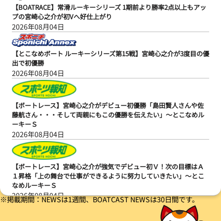
【BOATRACE】常滑ルーキーシリーズ 1期前より勝率2点以上もアッ
プの宮崎心之介が初Vへ好仕上がり
2026年08月04日
【とこなめボート ルーキーシリーズ第15戦】宮崎心之介が3度目の優
出で初優勝
2026年08月04日
【ボートレース】宮崎心之介がデビュー初優勝「島田賢人さんや佐
藤航さん・・・そして両親にもこの優勝を伝えたい」～とこなめル
ーキーＳ
2026年08月04日
【ボートレース】宮崎心之介が強気でデビュー初Ｖ！次の目標はＡ
１昇格「上の舞台で仕事ができるように努力していきたい」～とこ
なめルーキーＳ
2026年08月04日
※掲載期間：NEWSは1週間、BOATCAST NEWSは30日間です。