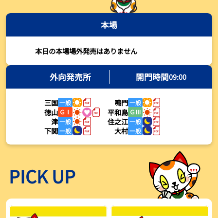
2026年08月03日
本場
【とこなめボート・岩瀬仁紀さんコラム】最後は塚越海斗に注目、
準優12Rはすごかった
2026年08月03日
本日の本場場外発売はありません
【ボートレース】荒木颯斗が地元勢でただ１人優出果たす「地元で
初優勝したい」／常滑 - 日刊スポーツ
外向発売所
開門時間
09:00
2026年08月03日
三国
鳴門
一般
一般
【ボートレース】４枠で優出の塚越海斗が強気節「攻めていくレー
徳山
平和島
ＧⅠ
ＧⅢ
スをします」／常滑 - 日刊スポーツ
津
住之江
一般
一般
2026年08月03日
下関
大村
一般
一般
【ボートレース】広瀬凜が接戦制して２着で優出「出足、回り足は
かなりいい状態」／常滑 - 日刊スポーツ
2026年08月03日
PICK UP
【とこなめボート】塚越海斗が優勝戦で脅威の伸びを披露する「合
ったときの伸びは自分が一番」
2026年08月03日