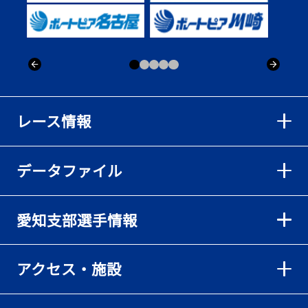
出「そろそろ優勝したい」
2026年08月02日
【ボートレース】仲航太が予選ラスト１、２着で準優進出「ターン
回りは良くなった」／常滑 - 日刊スポーツ
2026年08月02日
【ボートレース】島川海輝が逃げ切って準優勝負駆け成功、準優は
レース情報
伸び意識の調整で／常滑 - 日刊スポーツ
2026年08月02日
データファイル
【ボートレース】地元の荒木颯斗が有言実行の予選突破「そろそろ
優勝したい」／常滑 - 日刊スポーツ
2026年08月02日
愛知支部選手情報
【とこなめボート】出足抜群の篠原晟弥だが「叩き変える可能性も
ある」と思案顔
2026年08月02日
アクセス・施設
【とこなめボート】島川海輝がボーダー下からの勝負駆けに成功
2026年08月02日