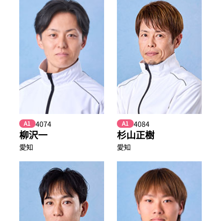
4074
4084
A1
A1
柳沢一
杉山正樹
愛知
愛知