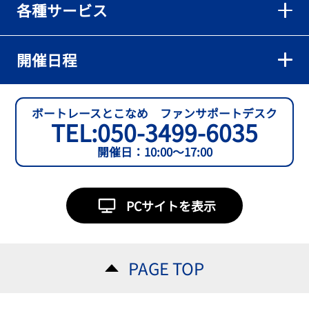
各種サービス
【とこなめボート】準優６枠の西川拓利は「チルトを跳ねる可能性
もあります」
2026年08月02日
開催日程
【とこなめボート】予選トップ通過の宮崎心之介をはじめ若林樹
蘭、中野希一と準優勝戦は1号艇を獲得
2026年08月02日
ボートレースとこなめ ファンサポートデスク
TEL:
050-3499-6035
【とこなめボート ルーキーシリーズ第15戦】石渡翔一郎 内枠狙うぞ
開催日：10:00～17:00
2026年08月01日
【ボートレース】今節初白星で予選突破へ望みをつないだ吉田一心
「足は厳しかったけど、４日目につながって良かった」～とこなめ
PCサイトを表示
ルーキーＳ
2026年08月01日
【常滑ボート・ルーキーＳ】３日目逃げ切りの吉田一心が〝連日〟
PAGE TOP
の勝負駆けに挑む
2026年08月01日