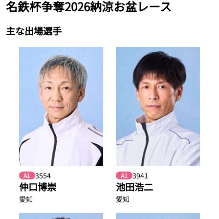
名鉄杯争奪2026納涼お盆レース
主な出場選手
3554
3941
A1
A1
仲口博崇
池田浩二
愛知
愛知