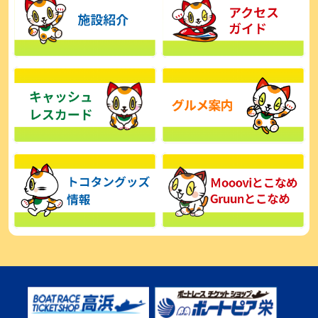
【とこなめボート】広瀬凜は準優で見つかった課題の克服へ「結果
的に１着を取れればいい」
2026年08月03日
【とこなめボート】西丸敦基が未勝利では終われない「最終日頑張
る」
2026年08月03日
【とこなめボート ルーキーシリーズ】広瀬凜 6位で予選突破「勝負
できる仕上がり」
2026年08月02日
【とこなめボート 日野未来コラム とこなめミライ予想図】トコタン
お誕生日おめでとう！
2026年08月02日
【ボートレース】第二の故郷で広瀬凜が準優進出「ドリームにも選
んでもらったし、恩返しをしたいです」～とこなめルーキーＳ
2026年08月02日
【常滑ボート・ルーキーＳ】荒木颯斗 予選９位でセミファイナル進