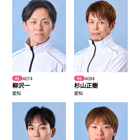
4074
4084
A1
A1
柳沢一
杉山正樹
愛知
愛知