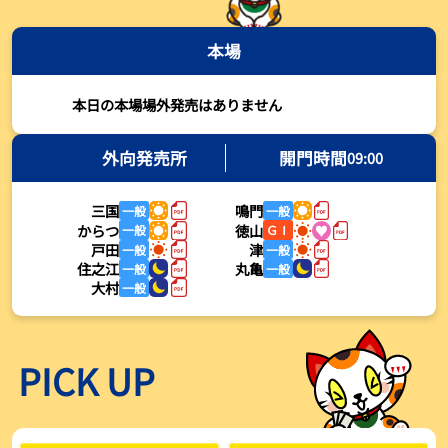
2026年08月03日
本場
【とこなめボート・岩瀬仁紀さんコラム】最後は塚越海斗に注目、
準優12Rはすごかった
2026年08月03日
本日の本場場外発売はありません
【ボートレース】荒木颯斗が地元勢でただ１人優出果たす「地元で
初優勝したい」／常滑 - 日刊スポーツ
外向発売所
開門時間
09:00
2026年08月03日
三国
鳴門
一般
一般
【ボートレース】４枠で優出の塚越海斗が強気節「攻めていくレー
からつ
徳山
一般
ＧⅠ
スをします」／常滑 - 日刊スポーツ
戸田
津
一般
一般
2026年08月03日
住之江
丸亀
一般
一般
大村
一般
【ボートレース】広瀬凜が接戦制して２着で優出「出足、回り足は
かなりいい状態」／常滑 - 日刊スポーツ
2026年08月03日
PICK UP
【とこなめボート】塚越海斗が優勝戦で脅威の伸びを披露する「合
ったときの伸びは自分が一番」
2026年08月03日