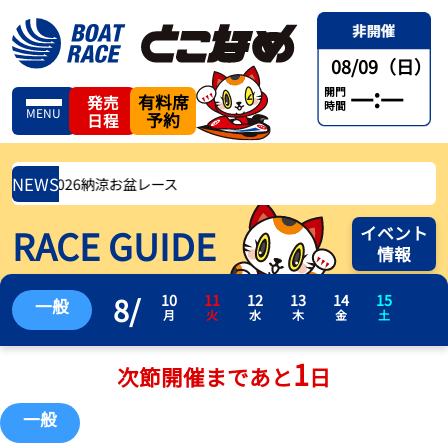
08/09（日）
—:—
開門
有料席
発売
時間
MENU
予約
日程
NEWS
杯争奪2026納涼お盆レース
RACE GUIDE
イベント
情報
8
/
10
11
12
13
14
15
一般
月
火
水
木
金
土
1
次節開催まであと
日
一般