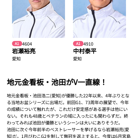
4604
4910
A1
A1
岩瀬裕亮
中村泰平
愛知
愛知
地元金看板・池田がV一直線！
地元金看板・池田浩二(愛知)が優勝した22年以来、4年ぶりとな
る当地お盆シリーズに出場だ。前回G1、73周年の展望で、今年
の成績について触れたが、これだけ安定感がある選手は他にい
ない。それも48歳とベテランの域に入ったにも関わらずだ。終
わってみれば池田が優勝というシーンは大いにありそうだ。
池田に次ぐ今年前半のベストレーサーを挙げるなら岩瀬裕亮(愛
知)だ。1月びわこG2を制して無冠を返上すると、今度は6月宮島