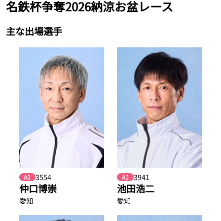
名鉄杯争奪2026納涼お盆レース
主な出場選手
3554
3941
A1
A1
仲口博崇
池田浩二
愛知
愛知