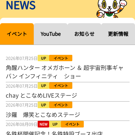
NEWS
【ルーキーシリーズ第15戦】塚越海斗「伸びを生かす方向で」4カド
から攻める／とこなめボートレース
2026年08月04日
【常滑ボート・ルーキーＳ】宮崎心之介 うれしいデビュー初優勝
「このままＡ１になれるように」
イベント
YouTube
お知らせ
更新情報
2026年08月04日
長岡花火大会の話も！ 松本日向の、グッド！グッド！ひなたグッ
ド！／常滑ボート
2026年07月25日
UP
イベント
2026年08月04日
角醒ハンター オメガホーン ＆ 超宇宙刑事ギャ
バン インフィニティ ショー
【ボートレース】「しょっぱいですね」初優勝の宮崎心之介が水神
祭で満面の笑み／常滑 - 日刊スポーツ
2026年07月25日
UP
イベント
2026年08月04日
chay とこなめLIVEステージ
【ボート】とこなめルーキーＳ 宮崎心之介がデビューから１年９カ
2026年07月25日
UP
イベント
月で初優勝
沙羅 爆笑とこなめステージ
2026年08月04日
2026年08月09日
NEW
UP
イベント
【ボートレース】12R優勝戦のスタート特訓実施 初Ｖ目指す宮崎心
名鉄杯開催記念！名鉄特設ブース出店
之介の仕上がり上々／常滑 - 日刊スポーツ