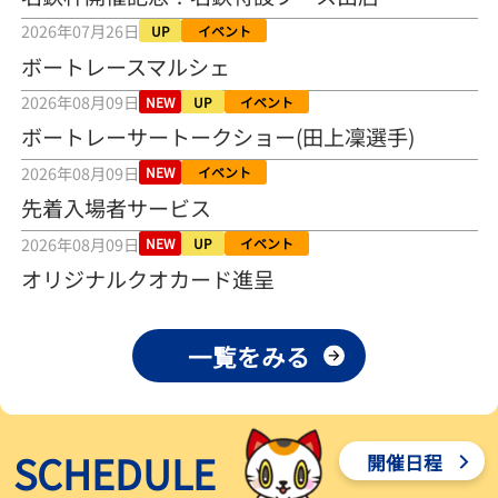
2026年08月04日
2026年07月26日
UP
イベント
ボートレースマルシェ
【とこなめボート ルーキーシリーズ第15戦】荒木颯斗 当地フレッシ
ュルーキーが初Vで恩返しを
2026年08月09日
NEW
UP
イベント
2026年08月03日
ボートレーサートークショー(田上凜選手)
【とこなめボート】ういちの「好配招き猫」ルーキーシリーズ第15
2026年08月09日
NEW
イベント
戦～自分の収支状況も想定してこそ〝本物の予想〟！／ボートレー
ス
先着入場者サービス
2026年08月03日
2026年08月09日
NEW
UP
イベント
【ボートレース】荒木颯斗が地元唯一の優出！３号艇でデビュー初
オリジナルクオカード進呈
Ｖ狙う「自分の好きな感じになっている」～とこなめルーキーＳ
2026年08月03日
一覧をみる
【ボートレース】訓練中の大けが乗り越えデビューした宮崎心之介
が初Ｖ王手「１枠なら負けないと思います」～とこなめルーキーＳ
2026年08月03日
SCHEDULE
開催日程
【常滑ボート・ルーキーＳ】津田陸翔はリング交換で気配一変「初
優勝目指して頑張ります」