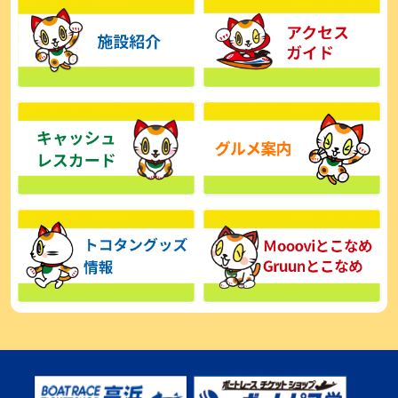
【とこなめボート】広瀬凜は準優で見つかった課題の克服へ「結果
的に１着を取れればいい」
2026年08月03日
【とこなめボート】西丸敦基が未勝利では終われない「最終日頑張
る」
2026年08月03日