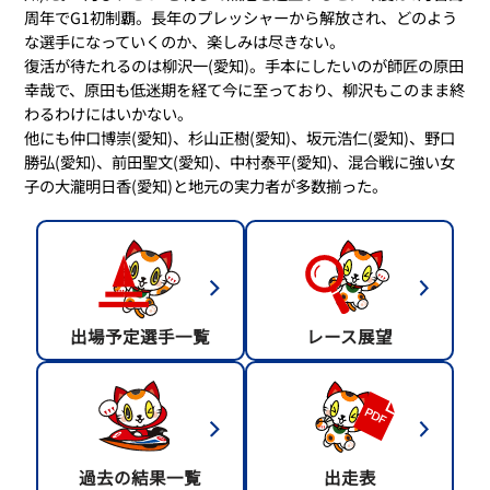
周年でG1初制覇。長年のプレッシャーから解放され、どのよう
な選手になっていくのか、楽しみは尽きない。
復活が待たれるのは柳沢一(愛知)。手本にしたいのが師匠の原田
幸哉で、原田も低迷期を経て今に至っており、柳沢もこのまま終
わるわけにはいかない。
他にも仲口博崇(愛知)、杉山正樹(愛知)、坂元浩仁(愛知)、野口
勝弘(愛知)、前田聖文(愛知)、中村泰平(愛知)、混合戦に強い女
子の大瀧明日香(愛知)と地元の実力者が多数揃った。
出場予定選手一覧
レース展望
過去の結果一覧
出走表