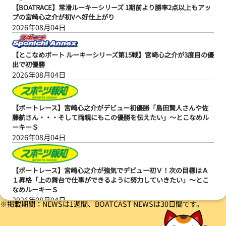
【BOATRACE】常滑ルーキーシリーズ 1期前より勝率2点以上もアッ
プの宮崎心之介が初Vへ好仕上がり
2026年08月04日
【とこなめボート ルーキーシリーズ第15戦】宮崎心之介が3度目の優
出で初優勝
2026年08月04日
【ボートレース】宮崎心之介がデビュー初優勝「島田賢人さんや佐
藤航さん・・・そして両親にもこの優勝を伝えたい」～とこなめル
ーキーＳ
2026年08月04日
【ボートレース】宮崎心之介が強気でデビュー初Ｖ！次の目標はＡ
１昇格「上の舞台で仕事ができるように努力していきたい」～とこ
なめルーキーＳ
2026年08月04日
※掲載期間：NEWSは1週間、BOATCAST NEWSは30日間です。