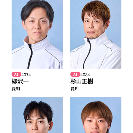
4074
4084
A1
A1
柳沢一
杉山正樹
愛知
愛知