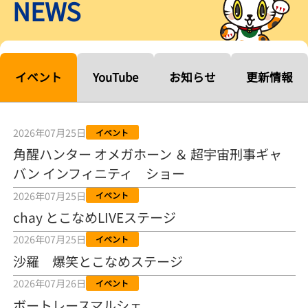
NEWS
【ルーキーシリーズ第15戦】塚越海斗「伸びを生かす方向で」4カド
から攻める／とこなめボートレース
2026年08月04日
【常滑ボート・ルーキーＳ】宮崎心之介 うれしいデビュー初優勝
「このままＡ１になれるように」
イベント
YouTube
お知らせ
更新情報
2026年08月04日
長岡花火大会の話も！ 松本日向の、グッド！グッド！ひなたグッ
ド！／常滑ボート
2026年07月25日
イベント
2026年08月04日
角醒ハンター オメガホーン ＆ 超宇宙刑事ギャ
バン インフィニティ ショー
【ボートレース】「しょっぱいですね」初優勝の宮崎心之介が水神
祭で満面の笑み／常滑 - 日刊スポーツ
2026年07月25日
イベント
2026年08月04日
chay とこなめLIVEステージ
【ボート】とこなめルーキーＳ 宮崎心之介がデビューから１年９カ
2026年07月25日
イベント
月で初優勝
沙羅 爆笑とこなめステージ
2026年08月04日
2026年07月26日
イベント
【ボートレース】12R優勝戦のスタート特訓実施 初Ｖ目指す宮崎心
ボートレースマルシェ
之介の仕上がり上々／常滑 - 日刊スポーツ