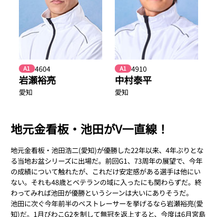
4604
4910
A1
A1
岩瀬裕亮
中村泰平
愛知
愛知
地元金看板・池田がV一直線！
地元金看板・池田浩二(愛知)が優勝した22年以来、4年ぶりとな
る当地お盆シリーズに出場だ。前回G1、73周年の展望で、今年
の成績について触れたが、これだけ安定感がある選手は他にい
ない。それも48歳とベテランの域に入ったにも関わらずだ。終
わってみれば池田が優勝というシーンは大いにありそうだ。
池田に次ぐ今年前半のベストレーサーを挙げるなら岩瀬裕亮(愛
知)だ。1月びわこG2を制して無冠を返上すると、今度は6月宮島