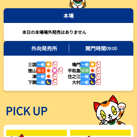
2026年08月03日
本場
【とこなめボート・岩瀬仁紀さんコラム】最後は塚越海斗に注目、
準優12Rはすごかった
2026年08月03日
本日の本場場外発売はありません
【ボートレース】荒木颯斗が地元勢でただ１人優出果たす「地元で
初優勝したい」／常滑 - 日刊スポーツ
外向発売所
開門時間
09:00
2026年08月03日
三国
鳴門
一般
一般
【ボートレース】４枠で優出の塚越海斗が強気節「攻めていくレー
徳山
平和島
ＧⅠ
ＧⅢ
スをします」／常滑 - 日刊スポーツ
津
住之江
一般
一般
2026年08月03日
下関
大村
一般
一般
【ボートレース】広瀬凜が接戦制して２着で優出「出足、回り足は
かなりいい状態」／常滑 - 日刊スポーツ
2026年08月03日
PICK UP
【とこなめボート】塚越海斗が優勝戦で脅威の伸びを披露する「合
ったときの伸びは自分が一番」
2026年08月03日