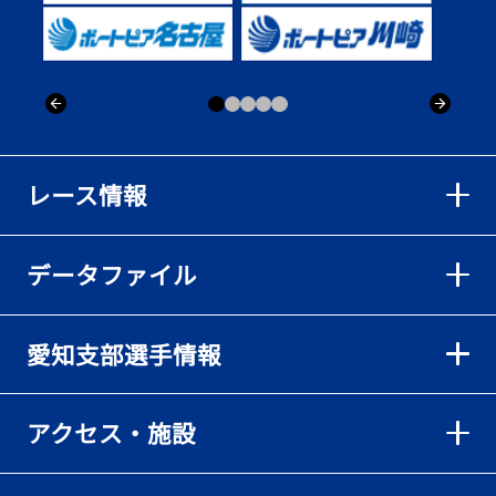
出「そろそろ優勝したい」
2026年08月02日
【ボートレース】仲航太が予選ラスト１、２着で準優進出「ターン
回りは良くなった」／常滑 - 日刊スポーツ
2026年08月02日
【ボートレース】島川海輝が逃げ切って準優勝負駆け成功、準優は
レース情報
伸び意識の調整で／常滑 - 日刊スポーツ
2026年08月02日
データファイル
【ボートレース】地元の荒木颯斗が有言実行の予選突破「そろそろ
優勝したい」／常滑 - 日刊スポーツ
2026年08月02日
愛知支部選手情報
【とこなめボート】出足抜群の篠原晟弥だが「叩き変える可能性も
ある」と思案顔
2026年08月02日
アクセス・施設
【とこなめボート】島川海輝がボーダー下からの勝負駆けに成功
2026年08月02日