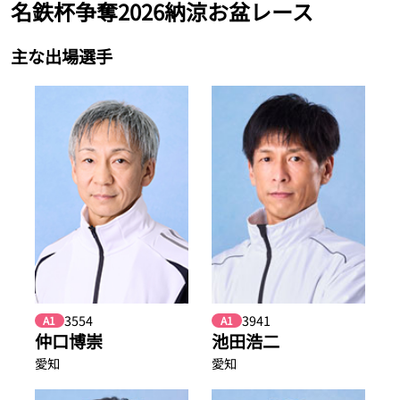
名鉄杯争奪2026納涼お盆レース
主な出場選手
3554
3941
A1
A1
仲口博崇
池田浩二
愛知
愛知