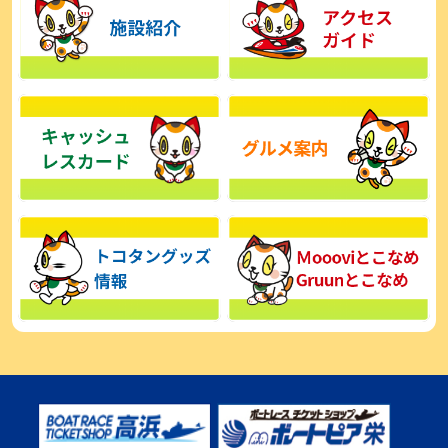
【とこなめボート】広瀬凜は準優で見つかった課題の克服へ「結果
的に１着を取れればいい」
2026年08月03日
【とこなめボート】西丸敦基が未勝利では終われない「最終日頑張
る」
2026年08月03日
【とこなめボート ルーキーシリーズ】広瀬凜 6位で予選突破「勝負
できる仕上がり」
2026年08月02日
【とこなめボート 日野未来コラム とこなめミライ予想図】トコタン
お誕生日おめでとう！
2026年08月02日
【ボートレース】第二の故郷で広瀬凜が準優進出「ドリームにも選
んでもらったし、恩返しをしたいです」～とこなめルーキーＳ
2026年08月02日
【常滑ボート・ルーキーＳ】荒木颯斗 予選９位でセミファイナル進