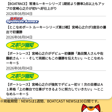
【BOATRACE】常滑ルーキーシリーズ 1期前より勝率2点以上もアッ
プの宮崎心之介が初Vへ好仕上がり
2026年08月04日
【とこなめボート ルーキーシリーズ第15戦】宮崎心之介が3度目の優
出で初優勝
2026年08月04日
【ボートレース】宮崎心之介がデビュー初優勝「島田賢人さんや佐
藤航さん・・・そして両親にもこの優勝を伝えたい」～とこなめル
ーキーＳ
2026年08月04日
【ボートレース】宮崎心之介が強気でデビュー初Ｖ！次の目標はＡ
１昇格「上の舞台で仕事ができるように努力していきたい」～とこ
なめルーキーＳ
2026年08月04日
※掲載期間：NEWSは1週間、BOATCAST NEWSは30日間です。