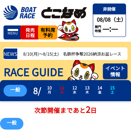
08/08（土）
—:—
開門
有料席
発売
時間
MENU
予約
日程
NEWS
8/10(月)〜8/15(土) 名鉄杯争奪2026納涼お盆レース
RACE GUIDE
イベント
情報
8
/
10
11
12
13
14
15
一般
月
火
水
木
金
土
2
次節開催まであと
日
一般