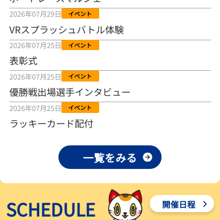
2026年08月04日
2026年07月29日
イベント
VRスプラッシュバトル体験
【とこなめボート ルーキーシリーズ第15戦】荒木颯斗 当地フレッシ
ュルーキーが初Vで恩返しを
2026年07月25日
イベント
2026年08月03日
表彰式
【とこなめボート】ういちの「好配招き猫」ルーキーシリーズ第15
2026年07月25日
イベント
戦～自分の収支状況も想定してこそ〝本物の予想〟！／ボートレー
ス
優勝戦出場選手インタビュー
2026年08月03日
2026年07月25日
イベント
【ボートレース】荒木颯斗が地元唯一の優出！３号艇でデビュー初
ラッキーカード配付
Ｖ狙う「自分の好きな感じになっている」～とこなめルーキーＳ
2026年08月03日
一覧をみる
【ボートレース】訓練中の大けが乗り越えデビューした宮崎心之介
が初Ｖ王手「１枠なら負けないと思います」～とこなめルーキーＳ
2026年08月03日
SCHEDULE
開催日程
【常滑ボート・ルーキーＳ】津田陸翔はリング交換で気配一変「初
優勝目指して頑張ります」