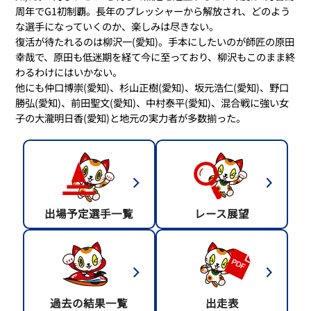
周年でG1初制覇。長年のプレッシャーから解放され、どのよう
な選手になっていくのか、楽しみは尽きない。
復活が待たれるのは柳沢一(愛知)。手本にしたいのが師匠の原田
幸哉で、原田も低迷期を経て今に至っており、柳沢もこのまま終
わるわけにはいかない。
他にも仲口博崇(愛知)、杉山正樹(愛知)、坂元浩仁(愛知)、野口
勝弘(愛知)、前田聖文(愛知)、中村泰平(愛知)、混合戦に強い女
子の大瀧明日香(愛知)と地元の実力者が多数揃った。
出場予定選手一覧
レース展望
過去の結果一覧
出走表