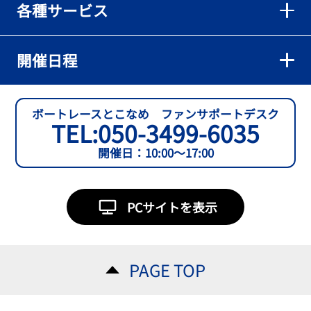
各種サービス
【とこなめボート】準優６枠の西川拓利は「チルトを跳ねる可能性
もあります」
2026年08月02日
開催日程
【とこなめボート】予選トップ通過の宮崎心之介をはじめ若林樹
蘭、中野希一と準優勝戦は1号艇を獲得
2026年08月02日
ボートレースとこなめ ファンサポートデスク
TEL:
050-3499-6035
開催日：10:00～17:00
PCサイトを表示
PAGE TOP