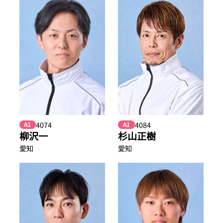
4074
4084
A1
A1
柳沢一
杉山正樹
愛知
愛知