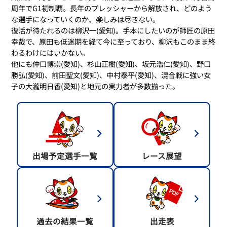
周年でG1初制覇。長年のプレッシャーから解放され、どのよう
な選手になっていくのか、楽しみは尽きない。
復活が待たれるのは柳沢一(愛知)。手本にしたいのが師匠の原田
幸哉で、原田も低迷期を経て今に至っており、柳沢もこのまま終
わるわけにはいかない。
他にも仲口博崇(愛知)、杉山正樹(愛知)、坂元浩仁(愛知)、野口
勝弘(愛知)、前田聖文(愛知)、中村泰平(愛知)、混合戦に強い女
子の大瀧明日香(愛知)と地元の実力者が多数揃った。
出場予定選手一覧
レース展望
過去の結果一覧
出走表