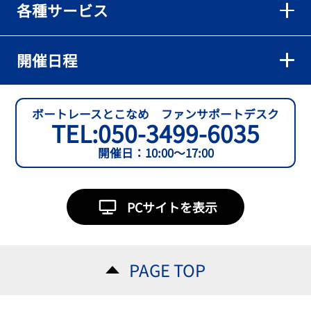
各種サービス
【とこなめボート】準優６枠の西川拓利は「チルトを跳ねる可能性
もあります」
2026年08月02日
開催日程
【とこなめボート】予選トップ通過の宮崎心之介をはじめ若林樹
蘭、中野希一と準優勝戦は1号艇を獲得
2026年08月02日
ボートレースとこなめ ファンサポートデスク
TEL:
050-3499-6035
【とこなめボート ルーキーシリーズ第15戦】石渡翔一郎 内枠狙うぞ
開催日：10:00～17:00
2026年08月01日
【ボートレース】今節初白星で予選突破へ望みをつないだ吉田一心
「足は厳しかったけど、４日目につながって良かった」～とこなめ
PCサイトを表示
ルーキーＳ
2026年08月01日
【常滑ボート・ルーキーＳ】３日目逃げ切りの吉田一心が〝連日〟
PAGE TOP
の勝負駆けに挑む
2026年08月01日