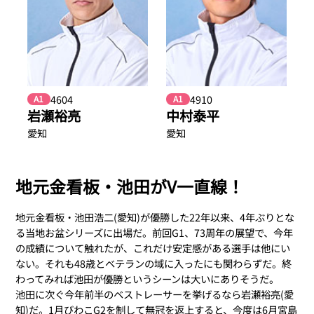
4604
4910
A1
A1
岩瀬裕亮
中村泰平
愛知
愛知
地元金看板・池田がV一直線！
地元金看板・池田浩二(愛知)が優勝した22年以来、4年ぶりとな
る当地お盆シリーズに出場だ。前回G1、73周年の展望で、今年
の成績について触れたが、これだけ安定感がある選手は他にい
ない。それも48歳とベテランの域に入ったにも関わらずだ。終
わってみれば池田が優勝というシーンは大いにありそうだ。
池田に次ぐ今年前半のベストレーサーを挙げるなら岩瀬裕亮(愛
知)だ。1月びわこG2を制して無冠を返上すると、今度は6月宮島