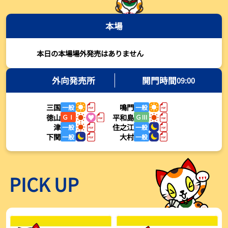
2026年08月03日
本場
【とこなめボート・岩瀬仁紀さんコラム】最後は塚越海斗に注目、
準優12Rはすごかった
2026年08月03日
本日の本場場外発売はありません
【ボートレース】荒木颯斗が地元勢でただ１人優出果たす「地元で
初優勝したい」／常滑 - 日刊スポーツ
外向発売所
開門時間
09:00
2026年08月03日
三国
鳴門
一般
一般
【ボートレース】４枠で優出の塚越海斗が強気節「攻めていくレー
徳山
平和島
ＧⅠ
ＧⅢ
スをします」／常滑 - 日刊スポーツ
津
住之江
一般
一般
2026年08月03日
下関
大村
一般
一般
【ボートレース】広瀬凜が接戦制して２着で優出「出足、回り足は
かなりいい状態」／常滑 - 日刊スポーツ
2026年08月03日
PICK UP
【とこなめボート】塚越海斗が優勝戦で脅威の伸びを披露する「合
ったときの伸びは自分が一番」
2026年08月03日