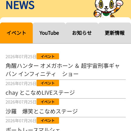
NEWS
【ルーキーシリーズ第15戦】塚越海斗「伸びを生かす方向で」4カド
から攻める／とこなめボートレース
2026年08月04日
【常滑ボート・ルーキーＳ】宮崎心之介 うれしいデビュー初優勝
「このままＡ１になれるように」
イベント
YouTube
お知らせ
更新情報
2026年08月04日
長岡花火大会の話も！ 松本日向の、グッド！グッド！ひなたグッ
ド！／常滑ボート
2026年07月25日
イベント
2026年08月04日
角醒ハンター オメガホーン ＆ 超宇宙刑事ギャ
バン インフィニティ ショー
【ボートレース】「しょっぱいですね」初優勝の宮崎心之介が水神
祭で満面の笑み／常滑 - 日刊スポーツ
2026年07月25日
イベント
2026年08月04日
chay とこなめLIVEステージ
【ボート】とこなめルーキーＳ 宮崎心之介がデビューから１年９カ
2026年07月25日
イベント
月で初優勝
沙羅 爆笑とこなめステージ
2026年08月04日
2026年07月26日
イベント
【ボートレース】12R優勝戦のスタート特訓実施 初Ｖ目指す宮崎心
ボートレースマルシェ
之介の仕上がり上々／常滑 - 日刊スポーツ