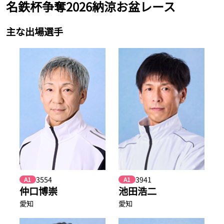
名鉄杯争奪2026納涼お盆レース
主な出場選手
3554
3941
A1
A1
仲口博崇
池田浩二
愛知
愛知