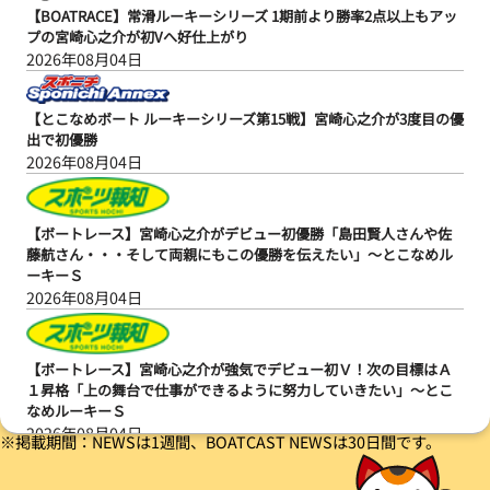
【BOATRACE】常滑ルーキーシリーズ 1期前より勝率2点以上もアッ
プの宮崎心之介が初Vへ好仕上がり
2026年08月04日
【とこなめボート ルーキーシリーズ第15戦】宮崎心之介が3度目の優
出で初優勝
2026年08月04日
【ボートレース】宮崎心之介がデビュー初優勝「島田賢人さんや佐
藤航さん・・・そして両親にもこの優勝を伝えたい」～とこなめル
ーキーＳ
2026年08月04日
【ボートレース】宮崎心之介が強気でデビュー初Ｖ！次の目標はＡ
１昇格「上の舞台で仕事ができるように努力していきたい」～とこ
なめルーキーＳ
2026年08月04日
※掲載期間：NEWSは1週間、BOATCAST NEWSは30日間です。