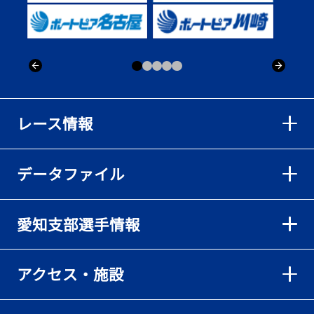
出「そろそろ優勝したい」
2026年08月02日
【ボートレース】仲航太が予選ラスト１、２着で準優進出「ターン
回りは良くなった」／常滑 - 日刊スポーツ
2026年08月02日
【ボートレース】島川海輝が逃げ切って準優勝負駆け成功、準優は
レース情報
伸び意識の調整で／常滑 - 日刊スポーツ
2026年08月02日
データファイル
【ボートレース】地元の荒木颯斗が有言実行の予選突破「そろそろ
優勝したい」／常滑 - 日刊スポーツ
2026年08月02日
愛知支部選手情報
【とこなめボート】出足抜群の篠原晟弥だが「叩き変える可能性も
ある」と思案顔
2026年08月02日
アクセス・施設
【とこなめボート】島川海輝がボーダー下からの勝負駆けに成功
2026年08月02日