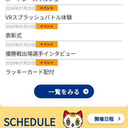
2026年08月04日
2026年07月29日
イベント
VRスプラッシュバトル体験
【とこなめボート ルーキーシリーズ第15戦】荒木颯斗 当地フレッシ
ュルーキーが初Vで恩返しを
2026年07月25日
イベント
2026年08月03日
表彰式
【とこなめボート】ういちの「好配招き猫」ルーキーシリーズ第15
2026年07月25日
イベント
戦～自分の収支状況も想定してこそ〝本物の予想〟！／ボートレー
ス
優勝戦出場選手インタビュー
2026年08月03日
2026年07月25日
イベント
【ボートレース】荒木颯斗が地元唯一の優出！３号艇でデビュー初
ラッキーカード配付
Ｖ狙う「自分の好きな感じになっている」～とこなめルーキーＳ
2026年08月03日
一覧をみる
【ボートレース】訓練中の大けが乗り越えデビューした宮崎心之介
が初Ｖ王手「１枠なら負けないと思います」～とこなめルーキーＳ
2026年08月03日
SCHEDULE
開催日程
【常滑ボート・ルーキーＳ】津田陸翔はリング交換で気配一変「初
優勝目指して頑張ります」