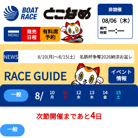
08/06（木）
—:—
開門
有料席
発売
時間
MENU
予約
日程
NEWS
8/10(月)〜8/15(土) 名鉄杯争奪2026納涼お盆レース
RACE GUIDE
イベント
情報
8
/
10
11
12
13
14
15
一般
月
火
水
木
金
土
4
次節開催まであと
日
一般