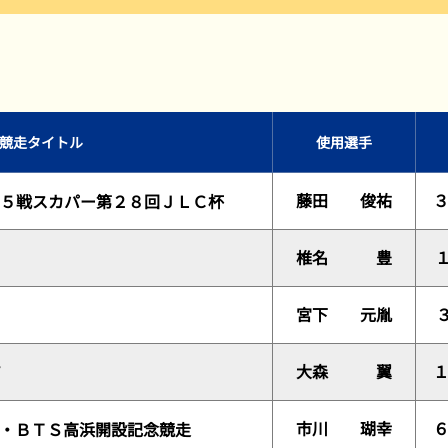
過去の結果一覧
競走タイトル
使用選手
藤田 俊祐
５戦スカパー第２８回ＪＬＣ杯
椎名 豊
宮下 元胤
大森 翼
市川 瑚幸
・ＢＴＳ高浜開設記念競走