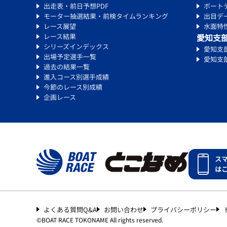
出走表・前日予想PDF
ボート
モーター抽選結果・前検タイムランキング
出目デ
レース展望
水面特
レース結果
愛知支
シリーズインデックス
愛知支
出場予定選手一覧
愛知支
過去の結果一覧
進入コース別選手成績
今節のレース別成績
企画レース
ス
は
よくある質問Q&A
お問い合わせ
プライバシーポリシー
©︎
BOAT RACE TOKONAME All rights reserved.