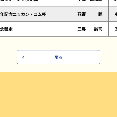
羽野 諒
年記念ニッカン・コム杯
三嶌 誠司
念競走
戻る