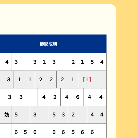
公式YouTube配信番組表
よくある質問Q&A
節間成績
３
４
３
３
１
３
２
１
５
４
１
３
１
１
２
２
２
１
[１]
３
３
３
４
２
４
６
４
４
１
妨
５
３
５
３
２
４
４
６
６
５
６
６
６
５
６
６