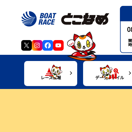
0
開
時
レース情報
データファイル
得点率ランキング
モーターデータ
交
出走表・前日予想PDF
ボートデータ
グ
モーター抽選結果・前検タイムランキング
施