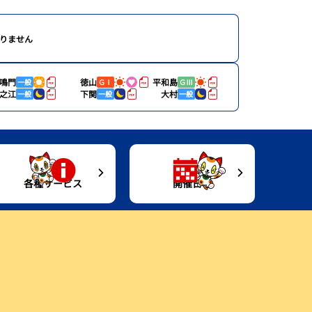
りません
鳴門
徳山
平和島
一般
ＧⅠ
ＧⅢ
之江
下関
大村
一般
一般
一般
各種サービス
開催日程
進入コース別選手成績
キャッシュレスカード
開催日程
Moooviとこなめ
今節のレース別成績
トコタングッズ情報
Gruunとこなめ
企画レース
イベント
ボートレースとこなめ歴史館