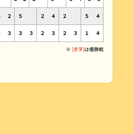
４
２
５
２
４
２
５
４
３
３
３
３
２
３
２
３
１
４
※
[赤字]
は優勝戦