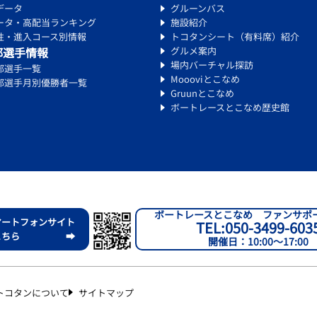
データ
グルーンバス
ータ・高配当ランキング
施設紹介
性・進入コース別情報
トコタンシート（有料席）紹介
部選手情報
グルメ案内
場内バーチャル探訪
部選手一覧
Moooviとこなめ
部選手月別優勝者一覧
Gruunとこなめ
ボートレースとこなめ歴史館
ボートレースとこなめ ファンサポ
マートフォンサイト
TEL:050-3499-603
こちら ➡
開催日：10:00～17:00
トコタンについて
サイトマップ