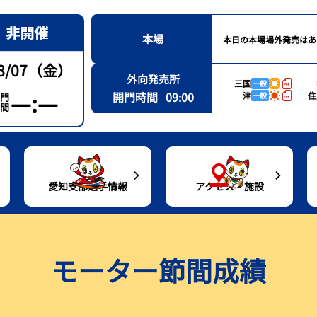
本場
本日の本場場外発売はあ
8/07（金）
外向発売所
三国
一般
—:—
開門時間
09:00
津
住
一般
門
間
愛知支部選手情報
アクセス・施設
通アクセス
愛知支部選手一覧
レース結果
トコタンシート（有料席）紹介
出目データ・高配当ランキング
モーター節間成績
ルーンバス
愛知支部選手月別優勝者一覧
シリーズインデックス
グルメ案内
水面特性・進入コース別情報
設紹介
出場予定選手一覧
場内バーチャル探訪