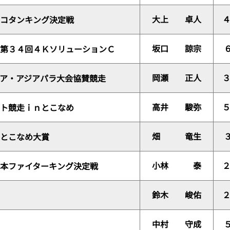
大上 卓人
コタンキング決定戦
坂口 諒宗
第３４回４ＫソリューションＣ
岡瀬 正人
ア・アジアパラ大会協賛競走
高井 駿弥
ト競走ｉｎとこなめ
畑 竜生
とこなめ大賞
小林 泰
本ファイターキング決定戦
鈴木 峻佑
中村 守成