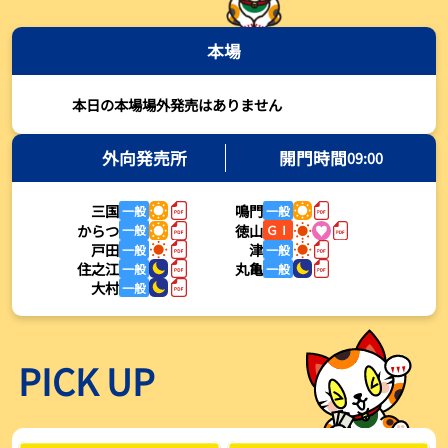
2026年08月03日
本場
【とこなめボート・岩瀬仁紀さんコラム】最後は塚越海斗に注目、
準優12Rはすごかった
2026年08月03日
本日の本場場外発売はありません
【ボートレース】荒木颯斗が地元勢でただ１人優出果たす「地元で
初優勝したい」／常滑 - 日刊スポーツ
外向発売所
開門時間
09:00
2026年08月03日
三国
鳴門
一般
一般
【ボートレース】４枠で優出の塚越海斗が強気節「攻めていくレー
からつ
徳山
一般
ＧⅠ
スをします」／常滑 - 日刊スポーツ
戸田
津
一般
一般
2026年08月03日
住之江
丸亀
一般
一般
大村
一般
【ボートレース】広瀬凜が接戦制して２着で優出「出足、回り足は
かなりいい状態」／常滑 - 日刊スポーツ
2026年08月03日
PICK UP
【とこなめボート】塚越海斗が優勝戦で脅威の伸びを披露する「合
ったときの伸びは自分が一番」
2026年08月03日