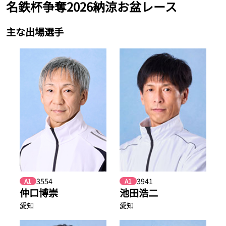
名鉄杯争奪2026納涼お盆レース
主な出場選手
3554
3941
A1
A1
仲口博崇
池田浩二
愛知
愛知