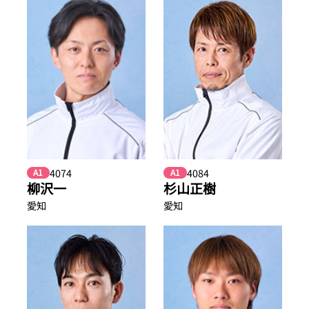
4074
4084
A1
A1
柳沢一
杉山正樹
愛知
愛知