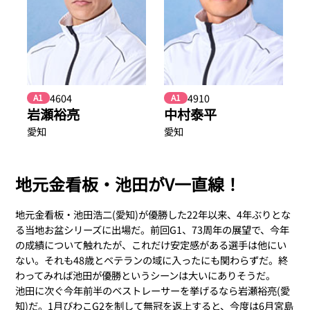
4604
4910
A1
A1
岩瀬裕亮
中村泰平
愛知
愛知
地元金看板・池田がV一直線！
地元金看板・池田浩二(愛知)が優勝した22年以来、4年ぶりとな
る当地お盆シリーズに出場だ。前回G1、73周年の展望で、今年
の成績について触れたが、これだけ安定感がある選手は他にい
ない。それも48歳とベテランの域に入ったにも関わらずだ。終
わってみれば池田が優勝というシーンは大いにありそうだ。
池田に次ぐ今年前半のベストレーサーを挙げるなら岩瀬裕亮(愛
知)だ。1月びわこG2を制して無冠を返上すると、今度は6月宮島