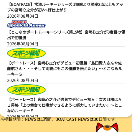
【BOATRACE】常滑ルーキーシリーズ 1期前より勝率2点以上もアッ
プの宮崎心之介が初Vへ好仕上がり
2026年08月04日
【とこなめボート ルーキーシリーズ第15戦】宮崎心之介が3度目の優
出で初優勝
2026年08月04日
【ボートレース】宮崎心之介がデビュー初優勝「島田賢人さんや佐
藤航さん・・・そして両親にもこの優勝を伝えたい」～とこなめル
ーキーＳ
2026年08月04日
【ボートレース】宮崎心之介が強気でデビュー初Ｖ！次の目標はＡ
１昇格「上の舞台で仕事ができるように努力していきたい」～とこ
なめルーキーＳ
2026年08月04日
※掲載期間：NEWSは1週間、BOATCAST NEWSは30日間です。