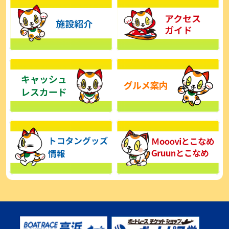
【とこなめボート】広瀬凜は準優で見つかった課題の克服へ「結果
的に１着を取れればいい」
2026年08月03日
【とこなめボート】西丸敦基が未勝利では終われない「最終日頑張
る」
2026年08月03日