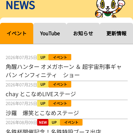
NEWS
【ルーキーシリーズ第15戦】塚越海斗「伸びを生かす方向で」4カド
から攻める／とこなめボートレース
2026年08月04日
【常滑ボート・ルーキーＳ】宮崎心之介 うれしいデビュー初優勝
「このままＡ１になれるように」
イベント
YouTube
お知らせ
更新情報
2026年08月04日
長岡花火大会の話も！ 松本日向の、グッド！グッド！ひなたグッ
ド！／常滑ボート
2026年07月25日
UP
イベント
2026年08月04日
角醒ハンター オメガホーン ＆ 超宇宙刑事ギャ
バン インフィニティ ショー
【ボートレース】「しょっぱいですね」初優勝の宮崎心之介が水神
祭で満面の笑み／常滑 - 日刊スポーツ
2026年07月25日
UP
イベント
2026年08月04日
chay とこなめLIVEステージ
【ボート】とこなめルーキーＳ 宮崎心之介がデビューから１年９カ
2026年07月25日
UP
イベント
月で初優勝
沙羅 爆笑とこなめステージ
2026年08月04日
2026年08月09日
NEW
UP
イベント
【ボートレース】12R優勝戦のスタート特訓実施 初Ｖ目指す宮崎心
名鉄杯開催記念！名鉄特設ブース出店
之介の仕上がり上々／常滑 - 日刊スポーツ