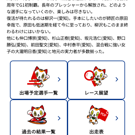
周年でG1初制覇。長年のプレッシャーから解放され、どのよう
な選手になっていくのか、楽しみは尽きない。
復活が待たれるのは柳沢一(愛知)。手本にしたいのが師匠の原田
幸哉で、原田も低迷期を経て今に至っており、柳沢もこのまま終
わるわけにはいかない。
他にも仲口博崇(愛知)、杉山正樹(愛知)、坂元浩仁(愛知)、野口
勝弘(愛知)、前田聖文(愛知)、中村泰平(愛知)、混合戦に強い女
子の大瀧明日香(愛知)と地元の実力者が多数揃った。
出場予定選手一覧
レース展望
過去の結果一覧
出走表