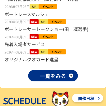
2026年08月04日
2026年07月26日
UP
イベント
ボートレースマルシェ
【とこなめボート ルーキーシリーズ第15戦】荒木颯斗 当地フレッシ
ュルーキーが初Vで恩返しを
2026年08月09日
NEW
UP
イベント
2026年08月03日
ボートレーサートークショー(田上凜選手)
【とこなめボート】ういちの「好配招き猫」ルーキーシリーズ第15
2026年08月09日
NEW
イベント
戦～自分の収支状況も想定してこそ〝本物の予想〟！／ボートレー
ス
先着入場者サービス
2026年08月03日
2026年08月09日
NEW
UP
イベント
【ボートレース】荒木颯斗が地元唯一の優出！３号艇でデビュー初
オリジナルクオカード進呈
Ｖ狙う「自分の好きな感じになっている」～とこなめルーキーＳ
2026年08月03日
一覧をみる
【ボートレース】訓練中の大けが乗り越えデビューした宮崎心之介
が初Ｖ王手「１枠なら負けないと思います」～とこなめルーキーＳ
2026年08月03日
SCHEDULE
開催日程
【常滑ボート・ルーキーＳ】津田陸翔はリング交換で気配一変「初
優勝目指して頑張ります」