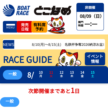
08/09（日）
—:—
開門
有料席
発売
時間
MENU
予約
日程
NEWS
8/10(月)〜8/15(土) 名鉄杯争奪2026納涼お盆レース
RACE GUIDE
イベント
情報
8
/
10
11
12
13
14
15
一般
月
火
水
木
金
土
1
次節開催まであと
日
一般