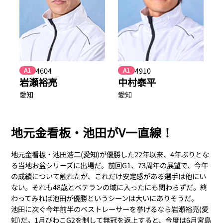
4604
4910
A1
A1
岩瀬裕亮
中村泰平
愛知
愛知
地元金看板・池田がV一直線！
地元金看板・池田浩二(愛知)が優勝した22年以来、4年ぶりとな
る当地お盆シリーズに出場だ。前回G1、73周年の展望で、今年
の成績について触れたが、これだけ安定感がある選手は他にい
ない。それも48歳とベテランの域に入ったにも関わらずだ。終
わってみれば池田が優勝というシーンは大いにありそうだ。
池田に次ぐ今年前半のベストレーサーを挙げるなら岩瀬裕亮(愛
知)だ。1月びわこG2を制して無冠を返上すると、今度は6月宮島