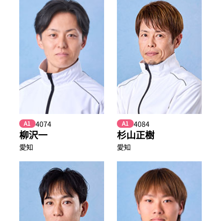
4074
4084
A1
A1
柳沢一
杉山正樹
愛知
愛知