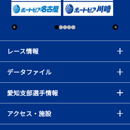
出「そろそろ優勝したい」
2026年08月02日
【ボートレース】仲航太が予選ラスト１、２着で準優進出「ターン
回りは良くなった」／常滑 - 日刊スポーツ
2026年08月02日
【ボートレース】島川海輝が逃げ切って準優勝負駆け成功、準優は
レース情報
伸び意識の調整で／常滑 - 日刊スポーツ
2026年08月02日
データファイル
【ボートレース】地元の荒木颯斗が有言実行の予選突破「そろそろ
優勝したい」／常滑 - 日刊スポーツ
2026年08月02日
愛知支部選手情報
【とこなめボート】出足抜群の篠原晟弥だが「叩き変える可能性も
ある」と思案顔
2026年08月02日
アクセス・施設
【とこなめボート】島川海輝がボーダー下からの勝負駆けに成功
2026年08月02日