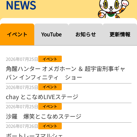
NEWS
【ルーキーシリーズ第15戦】塚越海斗「伸びを生かす方向で」4カド
から攻める／とこなめボートレース
2026年08月04日
【常滑ボート・ルーキーＳ】宮崎心之介 うれしいデビュー初優勝
「このままＡ１になれるように」
イベント
YouTube
お知らせ
更新情報
2026年08月04日
長岡花火大会の話も！ 松本日向の、グッド！グッド！ひなたグッ
ド！／常滑ボート
2026年07月25日
イベント
2026年08月04日
角醒ハンター オメガホーン ＆ 超宇宙刑事ギャ
バン インフィニティ ショー
【ボートレース】「しょっぱいですね」初優勝の宮崎心之介が水神
祭で満面の笑み／常滑 - 日刊スポーツ
2026年07月25日
イベント
2026年08月04日
chay とこなめLIVEステージ
【ボート】とこなめルーキーＳ 宮崎心之介がデビューから１年９カ
2026年07月25日
イベント
月で初優勝
沙羅 爆笑とこなめステージ
2026年08月04日
2026年07月26日
イベント
【ボートレース】12R優勝戦のスタート特訓実施 初Ｖ目指す宮崎心
ボートレースマルシェ
之介の仕上がり上々／常滑 - 日刊スポーツ