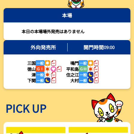
2026年08月03日
本場
【とこなめボート・岩瀬仁紀さんコラム】最後は塚越海斗に注目、
準優12Rはすごかった
2026年08月03日
本日の本場場外発売はありません
【ボートレース】荒木颯斗が地元勢でただ１人優出果たす「地元で
初優勝したい」／常滑 - 日刊スポーツ
外向発売所
開門時間
09:00
2026年08月03日
三国
鳴門
一般
一般
【ボートレース】４枠で優出の塚越海斗が強気節「攻めていくレー
徳山
平和島
ＧⅠ
ＧⅢ
スをします」／常滑 - 日刊スポーツ
津
住之江
一般
一般
2026年08月03日
下関
大村
一般
一般
【ボートレース】広瀬凜が接戦制して２着で優出「出足、回り足は
かなりいい状態」／常滑 - 日刊スポーツ
2026年08月03日
PICK UP
【とこなめボート】塚越海斗が優勝戦で脅威の伸びを披露する「合
ったときの伸びは自分が一番」
2026年08月03日