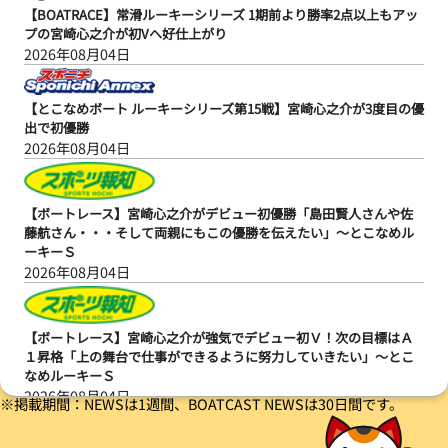
【BOATRACE】常滑ルーキーシリーズ 1期前より勝率2点以上もアッ
プの宮崎心之介が初Vへ好仕上がり
2026年08月04日
【とこなめボート ルーキーシリーズ第15戦】宮崎心之介が3度目の優
出で初優勝
2026年08月04日
【ボートレース】宮崎心之介がデビュー初優勝「島田賢人さんや佐
藤航さん・・・そして両親にもこの優勝を伝えたい」～とこなめル
ーキーＳ
2026年08月04日
【ボートレース】宮崎心之介が強気でデビュー初Ｖ！次の目標はＡ
１昇格「上の舞台で仕事ができるように努力していきたい」～とこ
なめルーキーＳ
2026年08月04日
※掲載期間：NEWSは1週間、BOATCAST NEWSは30日間です。