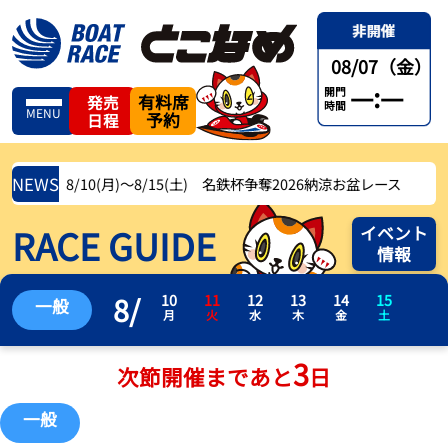
08/07（金）
—:—
開門
有料席
発売
時間
MENU
予約
日程
NEWS
8/10(月)〜8/15(土) 名鉄杯争奪2026納涼お盆レース
RACE GUIDE
イベント
情報
8
/
10
11
12
13
14
15
一般
月
火
水
木
金
土
3
次節開催まであと
日
一般