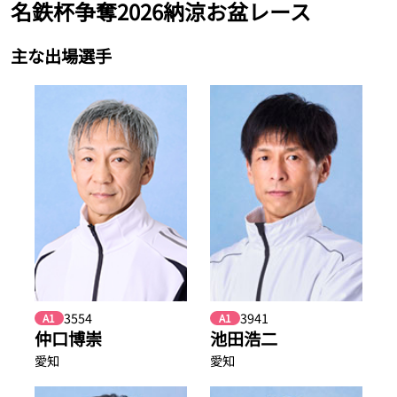
名鉄杯争奪2026納涼お盆レース
主な出場選手
3554
3941
A1
A1
仲口博崇
池田浩二
愛知
愛知