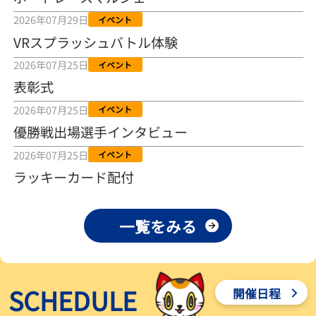
2026年08月04日
2026年07月29日
イベント
VRスプラッシュバトル体験
【とこなめボート ルーキーシリーズ第15戦】荒木颯斗 当地フレッシ
ュルーキーが初Vで恩返しを
2026年07月25日
イベント
2026年08月03日
表彰式
【とこなめボート】ういちの「好配招き猫」ルーキーシリーズ第15
2026年07月25日
イベント
戦～自分の収支状況も想定してこそ〝本物の予想〟！／ボートレー
ス
優勝戦出場選手インタビュー
2026年08月03日
2026年07月25日
イベント
【ボートレース】荒木颯斗が地元唯一の優出！３号艇でデビュー初
ラッキーカード配付
Ｖ狙う「自分の好きな感じになっている」～とこなめルーキーＳ
2026年08月03日
一覧をみる
【ボートレース】訓練中の大けが乗り越えデビューした宮崎心之介
が初Ｖ王手「１枠なら負けないと思います」～とこなめルーキーＳ
2026年08月03日
SCHEDULE
開催日程
【常滑ボート・ルーキーＳ】津田陸翔はリング交換で気配一変「初
優勝目指して頑張ります」