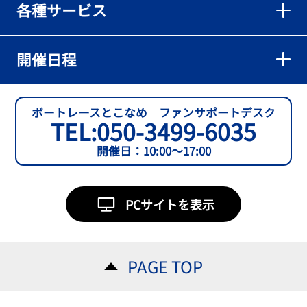
各種サービス
【とこなめボート】準優６枠の西川拓利は「チルトを跳ねる可能性
もあります」
2026年08月02日
開催日程
【とこなめボート】予選トップ通過の宮崎心之介をはじめ若林樹
蘭、中野希一と準優勝戦は1号艇を獲得
2026年08月02日
ボートレースとこなめ ファンサポートデスク
TEL:
050-3499-6035
【とこなめボート ルーキーシリーズ第15戦】石渡翔一郎 内枠狙うぞ
開催日：10:00～17:00
2026年08月01日
【ボートレース】今節初白星で予選突破へ望みをつないだ吉田一心
「足は厳しかったけど、４日目につながって良かった」～とこなめ
PCサイトを表示
ルーキーＳ
2026年08月01日
【常滑ボート・ルーキーＳ】３日目逃げ切りの吉田一心が〝連日〟
PAGE TOP
の勝負駆けに挑む
2026年08月01日