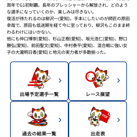
周年でG1初制覇。長年のプレッシャーから解放され、どのよう
な選手になっていくのか、楽しみは尽きない。
復活が待たれるのは柳沢一(愛知)。手本にしたいのが師匠の原田
幸哉で、原田も低迷期を経て今に至っており、柳沢もこのまま終
わるわけにはいかない。
他にも仲口博崇(愛知)、杉山正樹(愛知)、坂元浩仁(愛知)、野口
勝弘(愛知)、前田聖文(愛知)、中村泰平(愛知)、混合戦に強い女
子の大瀧明日香(愛知)と地元の実力者が多数揃った。
出場予定選手一覧
レース展望
過去の結果一覧
出走表