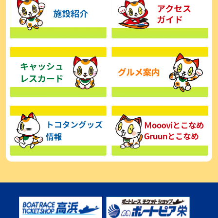
【とこなめボート】広瀬凜は準優で見つかった課題の克服へ「結果
的に１着を取れればいい」
2026年08月03日
【とこなめボート】西丸敦基が未勝利では終われない「最終日頑張
る」
2026年08月03日
【とこなめボート ルーキーシリーズ】広瀬凜 6位で予選突破「勝負
できる仕上がり」
2026年08月02日
【とこなめボート 日野未来コラム とこなめミライ予想図】トコタン
お誕生日おめでとう！
2026年08月02日
【ボートレース】第二の故郷で広瀬凜が準優進出「ドリームにも選
んでもらったし、恩返しをしたいです」～とこなめルーキーＳ
2026年08月02日
【常滑ボート・ルーキーＳ】荒木颯斗 予選９位でセミファイナル進