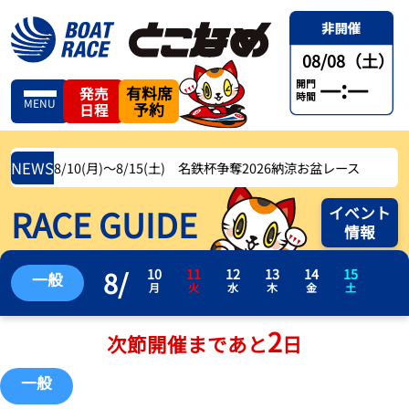
08/08（土）
—:—
開門
有料席
発売
時間
MENU
予約
日程
NEWS
8/10(月)〜8/15(土) 名鉄杯争奪2026納涼お盆レース
RACE GUIDE
イベント
情報
8
/
10
11
12
13
14
15
一般
月
火
水
木
金
土
2
次節開催まであと
日
一般