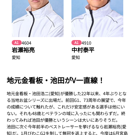
4604
4910
A1
A1
岩瀬裕亮
中村泰平
愛知
愛知
地元金看板・池田がV一直線！
地元金看板・池田浩二(愛知)が優勝した22年以来、4年ぶりとな
る当地お盆シリーズに出場だ。前回G1、73周年の展望で、今年
の成績について触れたが、これだけ安定感がある選手は他にい
ない。それも48歳とベテランの域に入ったにも関わらずだ。終
わってみれば池田が優勝というシーンは大いにありそうだ。
池田に次ぐ今年前半のベストレーサーを挙げるなら岩瀬裕亮(愛
知)だ。1月びわこG2を制して無冠を返上すると、今度は6月宮島