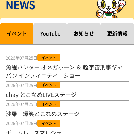
NEWS
【ルーキーシリーズ第15戦】塚越海斗「伸びを生かす方向で」4カド
から攻める／とこなめボートレース
2026年08月04日
【常滑ボート・ルーキーＳ】宮崎心之介 うれしいデビュー初優勝
「このままＡ１になれるように」
イベント
YouTube
お知らせ
更新情報
2026年08月04日
長岡花火大会の話も！ 松本日向の、グッド！グッド！ひなたグッ
ド！／常滑ボート
2026年07月25日
イベント
2026年08月04日
角醒ハンター オメガホーン ＆ 超宇宙刑事ギャ
バン インフィニティ ショー
【ボートレース】「しょっぱいですね」初優勝の宮崎心之介が水神
祭で満面の笑み／常滑 - 日刊スポーツ
2026年07月25日
イベント
2026年08月04日
chay とこなめLIVEステージ
【ボート】とこなめルーキーＳ 宮崎心之介がデビューから１年９カ
2026年07月25日
イベント
月で初優勝
沙羅 爆笑とこなめステージ
2026年08月04日
2026年07月26日
イベント
【ボートレース】12R優勝戦のスタート特訓実施 初Ｖ目指す宮崎心
ボートレースマルシェ
之介の仕上がり上々／常滑 - 日刊スポーツ