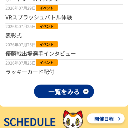
2026年08月04日
2026年07月29日
イベント
VRスプラッシュバトル体験
【とこなめボート ルーキーシリーズ第15戦】荒木颯斗 当地フレッシ
ュルーキーが初Vで恩返しを
2026年07月25日
イベント
2026年08月03日
表彰式
【とこなめボート】ういちの「好配招き猫」ルーキーシリーズ第15
2026年07月25日
イベント
戦～自分の収支状況も想定してこそ〝本物の予想〟！／ボートレー
ス
優勝戦出場選手インタビュー
2026年08月03日
2026年07月25日
イベント
【ボートレース】荒木颯斗が地元唯一の優出！３号艇でデビュー初
ラッキーカード配付
Ｖ狙う「自分の好きな感じになっている」～とこなめルーキーＳ
2026年08月03日
一覧をみる
【ボートレース】訓練中の大けが乗り越えデビューした宮崎心之介
が初Ｖ王手「１枠なら負けないと思います」～とこなめルーキーＳ
2026年08月03日
SCHEDULE
開催日程
【常滑ボート・ルーキーＳ】津田陸翔はリング交換で気配一変「初
優勝目指して頑張ります」