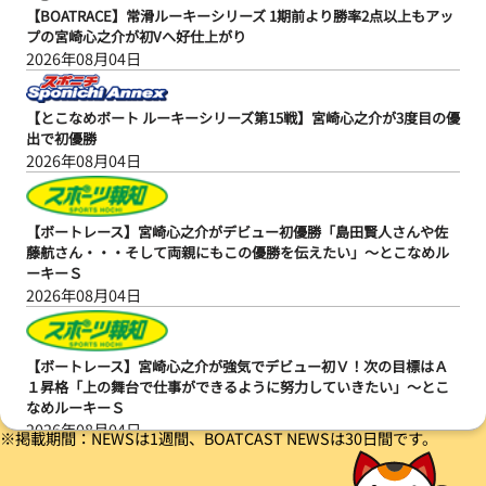
【BOATRACE】常滑ルーキーシリーズ 1期前より勝率2点以上もアッ
プの宮崎心之介が初Vへ好仕上がり
2026年08月04日
【とこなめボート ルーキーシリーズ第15戦】宮崎心之介が3度目の優
出で初優勝
2026年08月04日
【ボートレース】宮崎心之介がデビュー初優勝「島田賢人さんや佐
藤航さん・・・そして両親にもこの優勝を伝えたい」～とこなめル
ーキーＳ
2026年08月04日
【ボートレース】宮崎心之介が強気でデビュー初Ｖ！次の目標はＡ
１昇格「上の舞台で仕事ができるように努力していきたい」～とこ
なめルーキーＳ
2026年08月04日
※掲載期間：NEWSは1週間、BOATCAST NEWSは30日間です。