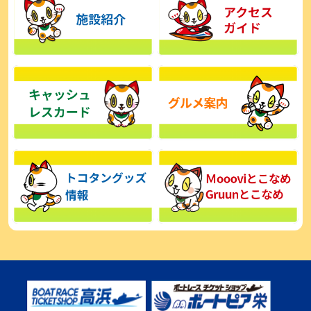
【とこなめボート】広瀬凜は準優で見つかった課題の克服へ「結果
的に１着を取れればいい」
2026年08月03日
【とこなめボート】西丸敦基が未勝利では終われない「最終日頑張
る」
2026年08月03日
【とこなめボート ルーキーシリーズ】広瀬凜 6位で予選突破「勝負
できる仕上がり」
2026年08月02日
【とこなめボート 日野未来コラム とこなめミライ予想図】トコタン
お誕生日おめでとう！
2026年08月02日
【ボートレース】第二の故郷で広瀬凜が準優進出「ドリームにも選
んでもらったし、恩返しをしたいです」～とこなめルーキーＳ
2026年08月02日
【常滑ボート・ルーキーＳ】荒木颯斗 予選９位でセミファイナル進