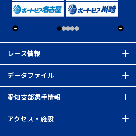
出「そろそろ優勝したい」
2026年08月02日
【ボートレース】仲航太が予選ラスト１、２着で準優進出「ターン
回りは良くなった」／常滑 - 日刊スポーツ
2026年08月02日
【ボートレース】島川海輝が逃げ切って準優勝負駆け成功、準優は
レース情報
伸び意識の調整で／常滑 - 日刊スポーツ
2026年08月02日
データファイル
【ボートレース】地元の荒木颯斗が有言実行の予選突破「そろそろ
優勝したい」／常滑 - 日刊スポーツ
2026年08月02日
愛知支部選手情報
【とこなめボート】出足抜群の篠原晟弥だが「叩き変える可能性も
ある」と思案顔
2026年08月02日
アクセス・施設
【とこなめボート】島川海輝がボーダー下からの勝負駆けに成功
2026年08月02日