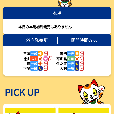
2026年08月03日
本場
【とこなめボート・岩瀬仁紀さんコラム】最後は塚越海斗に注目、
準優12Rはすごかった
2026年08月03日
本日の本場場外発売はありません
【ボートレース】荒木颯斗が地元勢でただ１人優出果たす「地元で
初優勝したい」／常滑 - 日刊スポーツ
外向発売所
開門時間
09:00
2026年08月03日
三国
鳴門
一般
一般
【ボートレース】４枠で優出の塚越海斗が強気節「攻めていくレー
徳山
平和島
ＧⅠ
ＧⅢ
スをします」／常滑 - 日刊スポーツ
津
住之江
一般
一般
2026年08月03日
下関
大村
一般
一般
【ボートレース】広瀬凜が接戦制して２着で優出「出足、回り足は
かなりいい状態」／常滑 - 日刊スポーツ
2026年08月03日
PICK UP
【とこなめボート】塚越海斗が優勝戦で脅威の伸びを披露する「合
ったときの伸びは自分が一番」
2026年08月03日