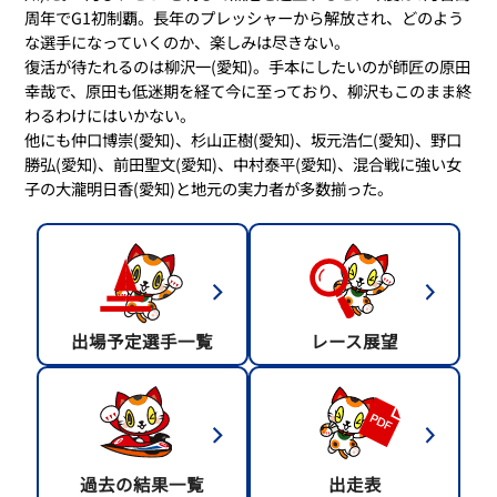
周年でG1初制覇。長年のプレッシャーから解放され、どのよう
な選手になっていくのか、楽しみは尽きない。
復活が待たれるのは柳沢一(愛知)。手本にしたいのが師匠の原田
幸哉で、原田も低迷期を経て今に至っており、柳沢もこのまま終
わるわけにはいかない。
他にも仲口博崇(愛知)、杉山正樹(愛知)、坂元浩仁(愛知)、野口
勝弘(愛知)、前田聖文(愛知)、中村泰平(愛知)、混合戦に強い女
子の大瀧明日香(愛知)と地元の実力者が多数揃った。
出場予定選手一覧
レース展望
過去の結果一覧
出走表