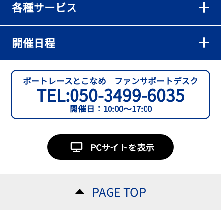
各種サービス
【とこなめボート】準優６枠の西川拓利は「チルトを跳ねる可能性
もあります」
2026年08月02日
開催日程
【とこなめボート】予選トップ通過の宮崎心之介をはじめ若林樹
蘭、中野希一と準優勝戦は1号艇を獲得
2026年08月02日
ボートレースとこなめ ファンサポートデスク
TEL:
050-3499-6035
開催日：10:00～17:00
PCサイトを表示
PAGE TOP