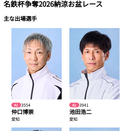
名鉄杯争奪2026納涼お盆レース
主な出場選手
3554
3941
A1
A1
仲口博崇
池田浩二
愛知
愛知