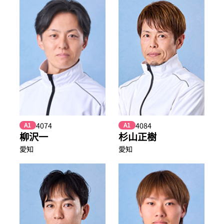
4074
4084
A1
A1
柳沢一
杉山正樹
愛知
愛知