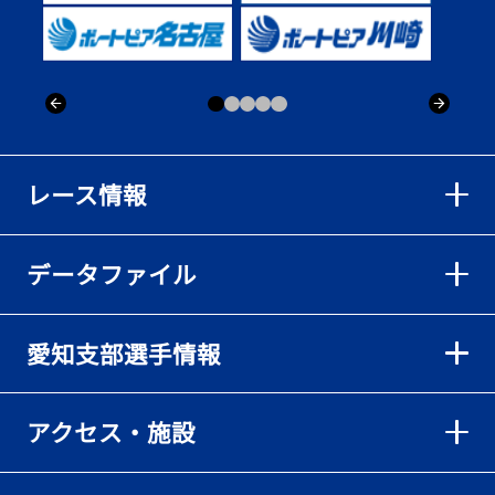
出「そろそろ優勝したい」
2026年08月02日
【ボートレース】仲航太が予選ラスト１、２着で準優進出「ターン
回りは良くなった」／常滑 - 日刊スポーツ
2026年08月02日
【ボートレース】島川海輝が逃げ切って準優勝負駆け成功、準優は
レース情報
伸び意識の調整で／常滑 - 日刊スポーツ
2026年08月02日
データファイル
【ボートレース】地元の荒木颯斗が有言実行の予選突破「そろそろ
優勝したい」／常滑 - 日刊スポーツ
2026年08月02日
愛知支部選手情報
【とこなめボート】出足抜群の篠原晟弥だが「叩き変える可能性も
ある」と思案顔
2026年08月02日
アクセス・施設
【とこなめボート】島川海輝がボーダー下からの勝負駆けに成功
2026年08月02日