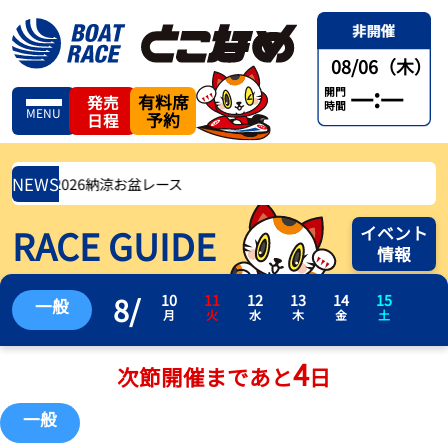
08/06（木）
—:—
開門
有料席
発売
時間
MENU
予約
日程
NEWS
鉄杯争奪2026納涼お盆レース
RACE GUIDE
イベント
情報
8
/
10
11
12
13
14
15
一般
月
火
水
木
金
土
4
次節開催まであと
日
一般