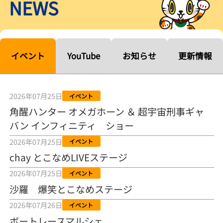
NEWS
【ルーキーシリーズ第15戦】塚越海斗「伸びを生かす方向で」4カド
から攻める／とこなめボートレース
2026年08月04日
【常滑ボート・ルーキーＳ】宮崎心之介 うれしいデビュー初優勝
「このままＡ１になれるように」
イベント
YouTube
お知らせ
更新情報
2026年08月04日
長岡花火大会の話も！ 松本日向の、グッド！グッド！ひなたグッ
ド！／常滑ボート
2026年07月25日
イベント
2026年08月04日
角醒ハンター オメガホーン ＆ 超宇宙刑事ギャ
バン インフィニティ ショー
【ボートレース】「しょっぱいですね」初優勝の宮崎心之介が水神
祭で満面の笑み／常滑 - 日刊スポーツ
2026年07月25日
イベント
2026年08月04日
chay とこなめLIVEステージ
【ボート】とこなめルーキーＳ 宮崎心之介がデビューから１年９カ
2026年07月25日
イベント
月で初優勝
沙羅 爆笑とこなめステージ
2026年08月04日
2026年07月26日
イベント
【ボートレース】12R優勝戦のスタート特訓実施 初Ｖ目指す宮崎心
ボートレースマルシェ
之介の仕上がり上々／常滑 - 日刊スポーツ