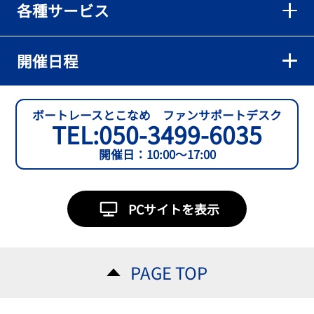
各種サービス
【とこなめボート】準優６枠の西川拓利は「チルトを跳ねる可能性
もあります」
2026年08月02日
開催日程
【とこなめボート】予選トップ通過の宮崎心之介をはじめ若林樹
蘭、中野希一と準優勝戦は1号艇を獲得
2026年08月02日
ボートレースとこなめ ファンサポートデスク
TEL:
050-3499-6035
【とこなめボート ルーキーシリーズ第15戦】石渡翔一郎 内枠狙うぞ
開催日：10:00～17:00
2026年08月01日
【ボートレース】今節初白星で予選突破へ望みをつないだ吉田一心
「足は厳しかったけど、４日目につながって良かった」～とこなめ
PCサイトを表示
ルーキーＳ
2026年08月01日
【常滑ボート・ルーキーＳ】３日目逃げ切りの吉田一心が〝連日〟
PAGE TOP
の勝負駆けに挑む
2026年08月01日