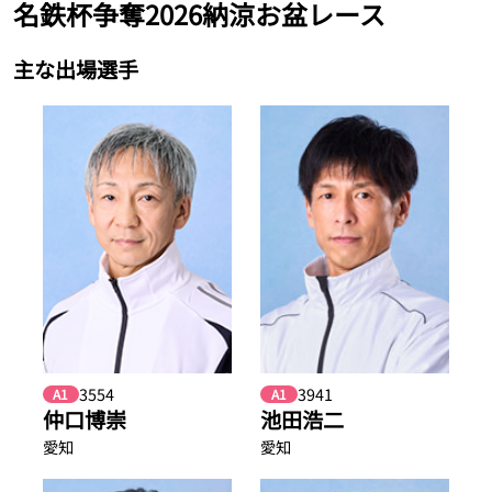
名鉄杯争奪2026納涼お盆レース
主な出場選手
3554
3941
A1
A1
仲口博崇
池田浩二
愛知
愛知