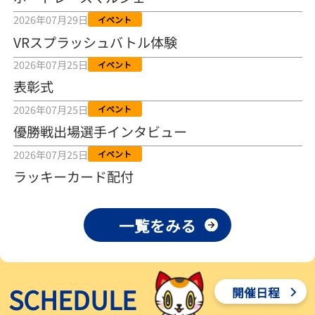
2026年08月04日
2026年07月29日
イベント
VRスプラッシュバトル体験
【とこなめボート ルーキーシリーズ第15戦】荒木颯斗 当地フレッシ
ュルーキーが初Vで恩返しを
2026年07月25日
イベント
2026年08月03日
表彰式
【とこなめボート】ういちの「好配招き猫」ルーキーシリーズ第15
2026年07月25日
イベント
戦～自分の収支状況も想定してこそ〝本物の予想〟！／ボートレー
ス
優勝戦出場選手インタビュー
2026年08月03日
2026年07月25日
イベント
【ボートレース】荒木颯斗が地元唯一の優出！３号艇でデビュー初
ラッキーカード配付
Ｖ狙う「自分の好きな感じになっている」～とこなめルーキーＳ
2026年08月03日
一覧をみる
【ボートレース】訓練中の大けが乗り越えデビューした宮崎心之介
が初Ｖ王手「１枠なら負けないと思います」～とこなめルーキーＳ
2026年08月03日
SCHEDULE
開催日程
【常滑ボート・ルーキーＳ】津田陸翔はリング交換で気配一変「初
優勝目指して頑張ります」