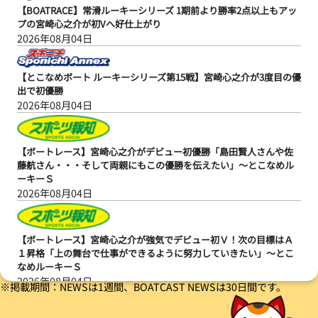
【BOATRACE】常滑ルーキーシリーズ 1期前より勝率2点以上もアッ
プの宮崎心之介が初Vへ好仕上がり
2026年08月04日
【とこなめボート ルーキーシリーズ第15戦】宮崎心之介が3度目の優
出で初優勝
2026年08月04日
【ボートレース】宮崎心之介がデビュー初優勝「島田賢人さんや佐
藤航さん・・・そして両親にもこの優勝を伝えたい」～とこなめル
ーキーＳ
2026年08月04日
【ボートレース】宮崎心之介が強気でデビュー初Ｖ！次の目標はＡ
１昇格「上の舞台で仕事ができるように努力していきたい」～とこ
なめルーキーＳ
2026年08月04日
※掲載期間：NEWSは1週間、BOATCAST NEWSは30日間です。