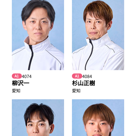
4074
4084
A1
A1
柳沢一
杉山正樹
愛知
愛知