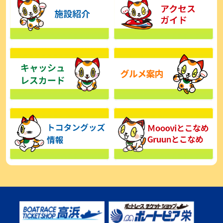
【とこなめボート】広瀬凜は準優で見つかった課題の克服へ「結果
的に１着を取れればいい」
2026年08月03日
【とこなめボート】西丸敦基が未勝利では終われない「最終日頑張
る」
2026年08月03日
【とこなめボート ルーキーシリーズ】広瀬凜 6位で予選突破「勝負
できる仕上がり」
2026年08月02日
【とこなめボート 日野未来コラム とこなめミライ予想図】トコタン
お誕生日おめでとう！
2026年08月02日
【ボートレース】第二の故郷で広瀬凜が準優進出「ドリームにも選
んでもらったし、恩返しをしたいです」～とこなめルーキーＳ
2026年08月02日
【常滑ボート・ルーキーＳ】荒木颯斗 予選９位でセミファイナル進