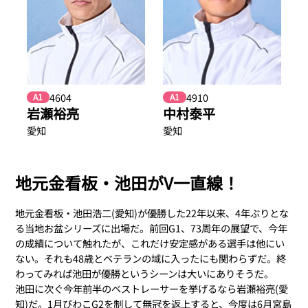
4604
4910
A1
A1
岩瀬裕亮
中村泰平
愛知
愛知
地元金看板・池田がV一直線！
地元金看板・池田浩二(愛知)が優勝した22年以来、4年ぶりとな
る当地お盆シリーズに出場だ。前回G1、73周年の展望で、今年
の成績について触れたが、これだけ安定感がある選手は他にい
ない。それも48歳とベテランの域に入ったにも関わらずだ。終
わってみれば池田が優勝というシーンは大いにありそうだ。
池田に次ぐ今年前半のベストレーサーを挙げるなら岩瀬裕亮(愛
知)だ。1月びわこG2を制して無冠を返上すると、今度は6月宮島