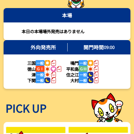
2026年08月03日
本場
【とこなめボート・岩瀬仁紀さんコラム】最後は塚越海斗に注目、
準優12Rはすごかった
2026年08月03日
本日の本場場外発売はありません
【ボートレース】荒木颯斗が地元勢でただ１人優出果たす「地元で
初優勝したい」／常滑 - 日刊スポーツ
外向発売所
開門時間
09:00
2026年08月03日
三国
鳴門
一般
一般
【ボートレース】４枠で優出の塚越海斗が強気節「攻めていくレー
徳山
平和島
ＧⅠ
ＧⅢ
スをします」／常滑 - 日刊スポーツ
津
住之江
一般
一般
2026年08月03日
下関
大村
一般
一般
【ボートレース】広瀬凜が接戦制して２着で優出「出足、回り足は
かなりいい状態」／常滑 - 日刊スポーツ
2026年08月03日
PICK UP
【とこなめボート】塚越海斗が優勝戦で脅威の伸びを披露する「合
ったときの伸びは自分が一番」
2026年08月03日