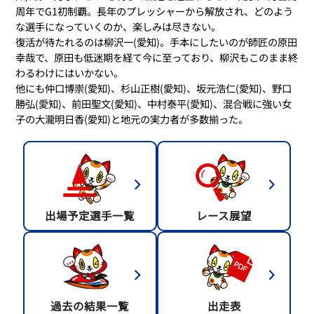
周年でG1初制覇。長年のプレッシャーから解放され、どのよう
な選手になっていくのか、楽しみは尽きない。
復活が待たれるのは柳沢一(愛知)。手本にしたいのが師匠の原田
幸哉で、原田も低迷期を経て今に至っており、柳沢もこのまま終
わるわけにはいかない。
他にも仲口博崇(愛知)、杉山正樹(愛知)、坂元浩仁(愛知)、野口
勝弘(愛知)、前田聖文(愛知)、中村泰平(愛知)、混合戦に強い女
子の大瀧明日香(愛知)と地元の実力者が多数揃った。
出場予定選手一覧
レース展望
過去の結果一覧
出走表