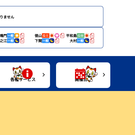
りません
鳴門
徳山
平和島
一般
ＧⅠ
ＧⅢ
之江
下関
大村
一般
一般
一般
各種サービス
開催日程
進入コース別選手成績
キャッシュレスカード
開催日程
Moooviとこなめ
今節のレース別成績
トコタングッズ情報
Gruunとこなめ
企画レース
イベント
ボートレースとこなめ歴史館