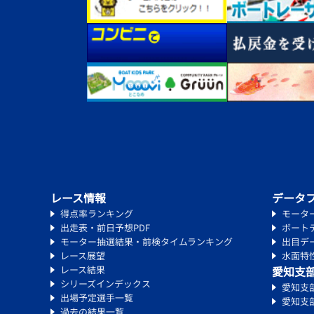
レース情報
データ
得点率ランキング
モータ
出走表・前日予想PDF
ボート
モーター抽選結果・前検タイムランキング
出目デ
レース展望
水面特
レース結果
愛知支
シリーズインデックス
愛知支
出場予定選手一覧
愛知支
過去の結果一覧