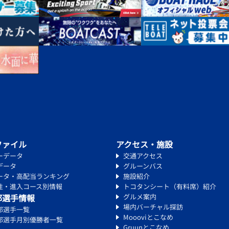
ファイル
アクセス・施設
ーデータ
交通アクセス
データ
グルーンバス
ータ・高配当ランキング
施設紹介
性・進入コース別情報
トコタンシート（有料席）紹介
部選手情報
グルメ案内
場内バーチャル探訪
部選手一覧
Moooviとこなめ
部選手月別優勝者一覧
Gruunとこなめ