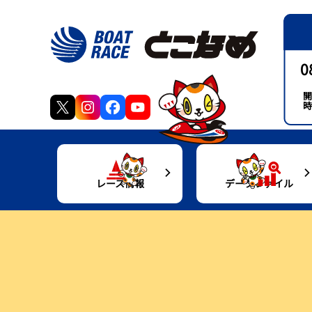
0
開
時
レース情報
データファイル
得点率ランキング
モーターデータ
交
出走表・前日予想PDF
ボートデータ
グ
モーター抽選結果・前検タイムランキング
施