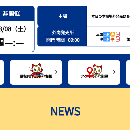
本場
本日の本場場外発売はあ
8/08（土）
外向発売所
三国
一般
—:—
開門時間
09:00
津
住
一般
門
間
愛知支部選手情報
アクセス・施設
通アクセス
愛知支部選手一覧
レース結果
トコタンシート（有料席）紹介
出目データ・高配当ランキング
NEWS
ルーンバス
愛知支部選手月別優勝者一覧
シリーズインデックス
グルメ案内
水面特性・進入コース別情報
設紹介
出場予定選手一覧
場内バーチャル探訪