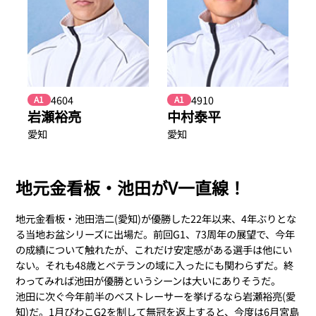
4604
4910
A1
A1
岩瀬裕亮
中村泰平
愛知
愛知
地元金看板・池田がV一直線！
地元金看板・池田浩二(愛知)が優勝した22年以来、4年ぶりとな
る当地お盆シリーズに出場だ。前回G1、73周年の展望で、今年
の成績について触れたが、これだけ安定感がある選手は他にい
ない。それも48歳とベテランの域に入ったにも関わらずだ。終
わってみれば池田が優勝というシーンは大いにありそうだ。
池田に次ぐ今年前半のベストレーサーを挙げるなら岩瀬裕亮(愛
知)だ。1月びわこG2を制して無冠を返上すると、今度は6月宮島