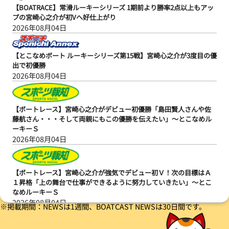
【BOATRACE】常滑ルーキーシリーズ 1期前より勝率2点以上もアッ
プの宮崎心之介が初Vへ好仕上がり
2026年08月04日
【とこなめボート ルーキーシリーズ第15戦】宮崎心之介が3度目の優
出で初優勝
2026年08月04日
【ボートレース】宮崎心之介がデビュー初優勝「島田賢人さんや佐
藤航さん・・・そして両親にもこの優勝を伝えたい」～とこなめル
ーキーＳ
2026年08月04日
【ボートレース】宮崎心之介が強気でデビュー初Ｖ！次の目標はＡ
１昇格「上の舞台で仕事ができるように努力していきたい」～とこ
なめルーキーＳ
2026年08月04日
※掲載期間：NEWSは1週間、BOATCAST NEWSは30日間です。