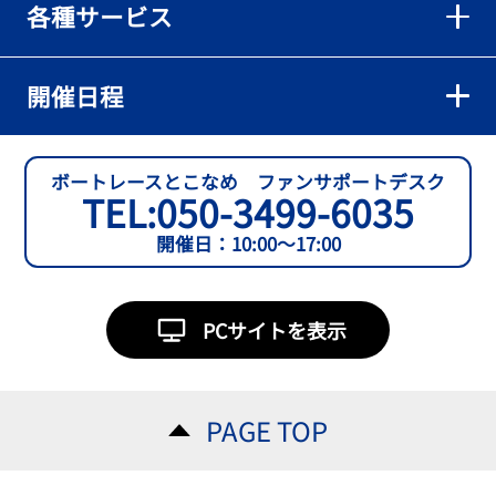
各種サービス
【とこなめボート】準優６枠の西川拓利は「チルトを跳ねる可能性
もあります」
2026年08月02日
開催日程
【とこなめボート】予選トップ通過の宮崎心之介をはじめ若林樹
蘭、中野希一と準優勝戦は1号艇を獲得
2026年08月02日
ボートレースとこなめ ファンサポートデスク
TEL:
050-3499-6035
【とこなめボート ルーキーシリーズ第15戦】石渡翔一郎 内枠狙うぞ
開催日：10:00～17:00
2026年08月01日
【ボートレース】今節初白星で予選突破へ望みをつないだ吉田一心
「足は厳しかったけど、４日目につながって良かった」～とこなめ
PCサイトを表示
ルーキーＳ
2026年08月01日
【常滑ボート・ルーキーＳ】３日目逃げ切りの吉田一心が〝連日〟
PAGE TOP
の勝負駆けに挑む
2026年08月01日