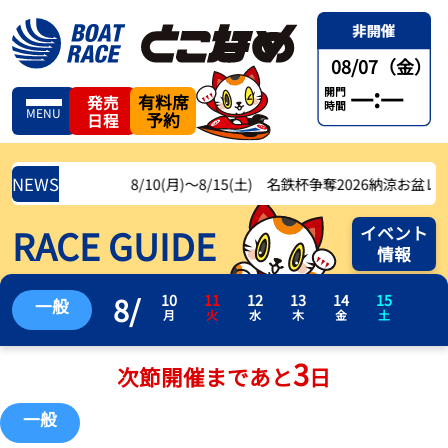
08/07（金）
—:—
開門
有料席
発売
時間
MENU
予約
日程
NEWS
8/10(月)〜8/15(土) 名鉄杯争奪2026納涼お盆レース
RACE GUIDE
イベント
情報
8
/
10
11
12
13
14
15
一般
月
火
水
木
金
土
3
次節開催まであと
日
一般