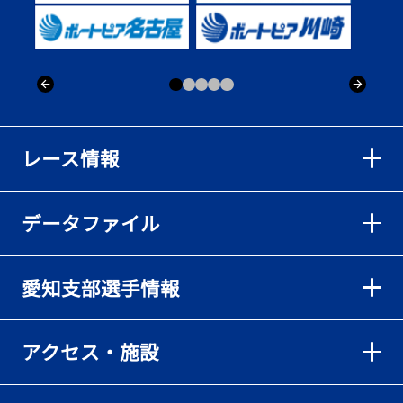
出「そろそろ優勝したい」
2026年08月02日
【ボートレース】仲航太が予選ラスト１、２着で準優進出「ターン
回りは良くなった」／常滑 - 日刊スポーツ
2026年08月02日
【ボートレース】島川海輝が逃げ切って準優勝負駆け成功、準優は
レース情報
伸び意識の調整で／常滑 - 日刊スポーツ
2026年08月02日
データファイル
【ボートレース】地元の荒木颯斗が有言実行の予選突破「そろそろ
優勝したい」／常滑 - 日刊スポーツ
2026年08月02日
愛知支部選手情報
【とこなめボート】出足抜群の篠原晟弥だが「叩き変える可能性も
ある」と思案顔
2026年08月02日
アクセス・施設
【とこなめボート】島川海輝がボーダー下からの勝負駆けに成功
2026年08月02日