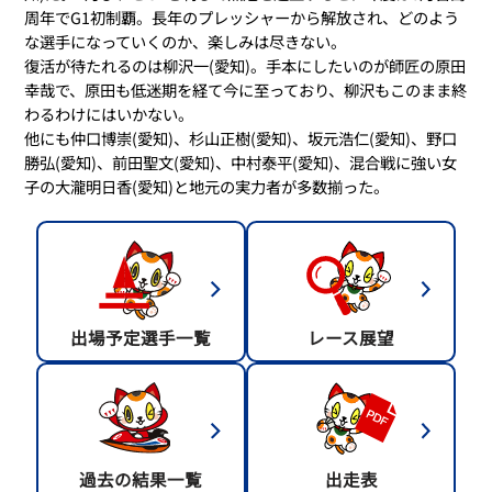
周年でG1初制覇。長年のプレッシャーから解放され、どのよう
な選手になっていくのか、楽しみは尽きない。
復活が待たれるのは柳沢一(愛知)。手本にしたいのが師匠の原田
幸哉で、原田も低迷期を経て今に至っており、柳沢もこのまま終
わるわけにはいかない。
他にも仲口博崇(愛知)、杉山正樹(愛知)、坂元浩仁(愛知)、野口
勝弘(愛知)、前田聖文(愛知)、中村泰平(愛知)、混合戦に強い女
子の大瀧明日香(愛知)と地元の実力者が多数揃った。
出場予定選手一覧
レース展望
過去の結果一覧
出走表