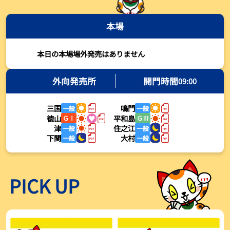
2026年08月03日
本場
【とこなめボート・岩瀬仁紀さんコラム】最後は塚越海斗に注目、
準優12Rはすごかった
2026年08月03日
本日の本場場外発売はありません
【ボートレース】荒木颯斗が地元勢でただ１人優出果たす「地元で
初優勝したい」／常滑 - 日刊スポーツ
外向発売所
開門時間
09:00
2026年08月03日
三国
鳴門
一般
一般
【ボートレース】４枠で優出の塚越海斗が強気節「攻めていくレー
徳山
平和島
ＧⅠ
ＧⅢ
スをします」／常滑 - 日刊スポーツ
津
住之江
一般
一般
2026年08月03日
下関
大村
一般
一般
【ボートレース】広瀬凜が接戦制して２着で優出「出足、回り足は
かなりいい状態」／常滑 - 日刊スポーツ
2026年08月03日
PICK UP
【とこなめボート】塚越海斗が優勝戦で脅威の伸びを披露する「合
ったときの伸びは自分が一番」
2026年08月03日