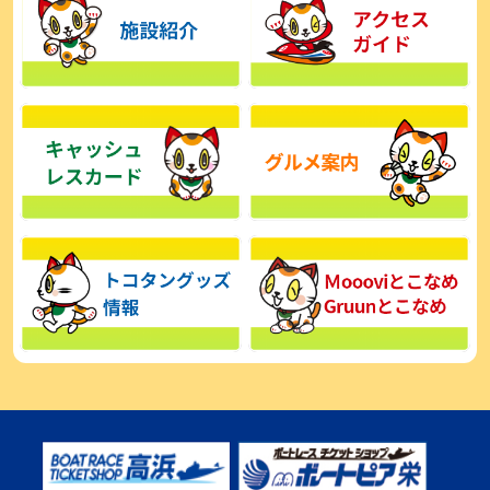
【とこなめボート】広瀬凜は準優で見つかった課題の克服へ「結果
的に１着を取れればいい」
2026年08月03日
【とこなめボート】西丸敦基が未勝利では終われない「最終日頑張
る」
2026年08月03日
【とこなめボート ルーキーシリーズ】広瀬凜 6位で予選突破「勝負
できる仕上がり」
2026年08月02日
【とこなめボート 日野未来コラム とこなめミライ予想図】トコタン
お誕生日おめでとう！
2026年08月02日
【ボートレース】第二の故郷で広瀬凜が準優進出「ドリームにも選
んでもらったし、恩返しをしたいです」～とこなめルーキーＳ
2026年08月02日
【常滑ボート・ルーキーＳ】荒木颯斗 予選９位でセミファイナル進