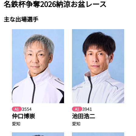
名鉄杯争奪2026納涼お盆レース
主な出場選手
3554
3941
A1
A1
仲口博崇
池田浩二
愛知
愛知