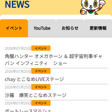
NEWS
【ルーキーシリーズ第15戦】塚越海斗「伸びを生かす方向で」4カド
から攻める／とこなめボートレース
2026年08月04日
【常滑ボート・ルーキーＳ】宮崎心之介 うれしいデビュー初優勝
「このままＡ１になれるように」
イベント
YouTube
お知らせ
更新情報
2026年08月04日
長岡花火大会の話も！ 松本日向の、グッド！グッド！ひなたグッ
ド！／常滑ボート
2026年07月25日
イベント
2026年08月04日
角醒ハンター オメガホーン ＆ 超宇宙刑事ギャ
バン インフィニティ ショー
【ボートレース】「しょっぱいですね」初優勝の宮崎心之介が水神
祭で満面の笑み／常滑 - 日刊スポーツ
2026年07月25日
イベント
2026年08月04日
chay とこなめLIVEステージ
【ボート】とこなめルーキーＳ 宮崎心之介がデビューから１年９カ
2026年07月25日
イベント
月で初優勝
沙羅 爆笑とこなめステージ
2026年08月04日
2026年07月26日
イベント
【ボートレース】12R優勝戦のスタート特訓実施 初Ｖ目指す宮崎心
ボートレースマルシェ
之介の仕上がり上々／常滑 - 日刊スポーツ