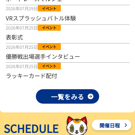
2026年08月04日
2026年07月29日
イベント
VRスプラッシュバトル体験
【とこなめボート ルーキーシリーズ第15戦】荒木颯斗 当地フレッシ
ュルーキーが初Vで恩返しを
2026年07月25日
イベント
2026年08月03日
表彰式
【とこなめボート】ういちの「好配招き猫」ルーキーシリーズ第15
2026年07月25日
イベント
戦～自分の収支状況も想定してこそ〝本物の予想〟！／ボートレー
ス
優勝戦出場選手インタビュー
2026年08月03日
2026年07月25日
イベント
【ボートレース】荒木颯斗が地元唯一の優出！３号艇でデビュー初
ラッキーカード配付
Ｖ狙う「自分の好きな感じになっている」～とこなめルーキーＳ
2026年08月03日
一覧をみる
【ボートレース】訓練中の大けが乗り越えデビューした宮崎心之介
が初Ｖ王手「１枠なら負けないと思います」～とこなめルーキーＳ
2026年08月03日
SCHEDULE
開催日程
【常滑ボート・ルーキーＳ】津田陸翔はリング交換で気配一変「初
優勝目指して頑張ります」