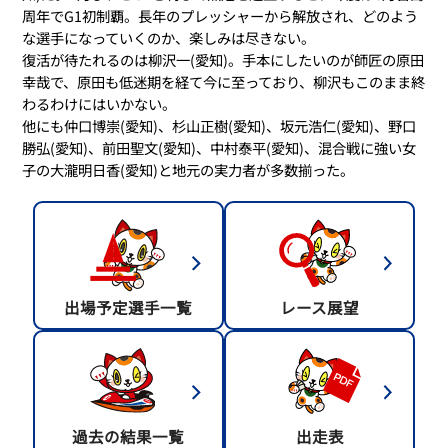
周年でG1初制覇。長年のプレッシャーから解放され、どのよう
な選手になっていくのか、楽しみは尽きない。
復活が待たれるのは柳沢一(愛知)。手本にしたいのが師匠の原田
幸哉で、原田も低迷期を経て今に至っており、柳沢もこのまま終
わるわけにはいかない。
他にも仲口博崇(愛知)、杉山正樹(愛知)、坂元浩仁(愛知)、野口
勝弘(愛知)、前田聖文(愛知)、中村泰平(愛知)、混合戦に強い女
子の大瀧明日香(愛知)と地元の実力者が多数揃った。
出場予定選手一覧
レース展望
過去の結果一覧
出走表