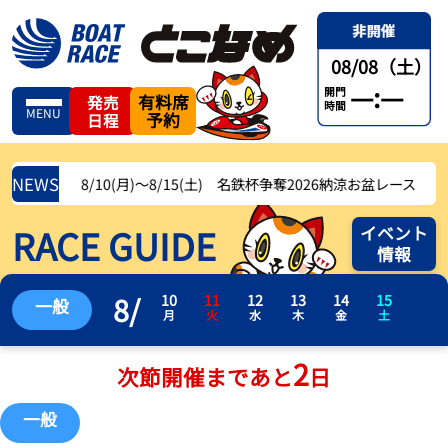
08/08（土）
—:—
開門
有料席
発売
時間
MENU
予約
日程
NEWS
8/10(月)〜8/15(土) 名鉄杯争奪2026納涼お盆レース
RACE GUIDE
イベント
情報
8
/
10
11
12
13
14
15
一般
月
火
水
木
金
土
2
次節開催まであと
日
一般