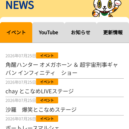
NEWS
【ルーキーシリーズ第15戦】塚越海斗「伸びを生かす方向で」4カド
から攻める／とこなめボートレース
2026年08月04日
【常滑ボート・ルーキーＳ】宮崎心之介 うれしいデビュー初優勝
「このままＡ１になれるように」
イベント
YouTube
お知らせ
更新情報
2026年08月04日
長岡花火大会の話も！ 松本日向の、グッド！グッド！ひなたグッ
ド！／常滑ボート
2026年07月25日
イベント
2026年08月04日
角醒ハンター オメガホーン ＆ 超宇宙刑事ギャ
バン インフィニティ ショー
【ボートレース】「しょっぱいですね」初優勝の宮崎心之介が水神
祭で満面の笑み／常滑 - 日刊スポーツ
2026年07月25日
イベント
2026年08月04日
chay とこなめLIVEステージ
【ボート】とこなめルーキーＳ 宮崎心之介がデビューから１年９カ
2026年07月25日
イベント
月で初優勝
沙羅 爆笑とこなめステージ
2026年08月04日
2026年07月26日
イベント
【ボートレース】12R優勝戦のスタート特訓実施 初Ｖ目指す宮崎心
ボートレースマルシェ
之介の仕上がり上々／常滑 - 日刊スポーツ