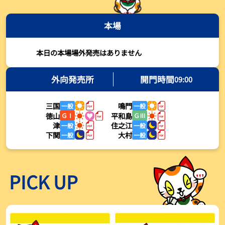
2026年08月03日
本場
【とこなめボート・岩瀬仁紀さんコラム】最後は塚越海斗に注目、
準優12Rはすごかった
2026年08月03日
本日の本場場外発売はありません
【ボートレース】荒木颯斗が地元勢でただ１人優出果たす「地元で
初優勝したい」／常滑 - 日刊スポーツ
外向発売所
開門時間
09:00
2026年08月03日
三国
鳴門
一般
一般
【ボートレース】４枠で優出の塚越海斗が強気節「攻めていくレー
徳山
平和島
ＧⅠ
ＧⅢ
スをします」／常滑 - 日刊スポーツ
津
住之江
一般
一般
2026年08月03日
下関
大村
一般
一般
【ボートレース】広瀬凜が接戦制して２着で優出「出足、回り足は
かなりいい状態」／常滑 - 日刊スポーツ
2026年08月03日
PICK UP
【とこなめボート】塚越海斗が優勝戦で脅威の伸びを披露する「合
ったときの伸びは自分が一番」
2026年08月03日