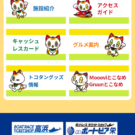
【とこなめボート】広瀬凜は準優で見つかった課題の克服へ「結果
的に１着を取れればいい」
2026年08月03日
【とこなめボート】西丸敦基が未勝利では終われない「最終日頑張
る」
2026年08月03日
【とこなめボート ルーキーシリーズ】広瀬凜 6位で予選突破「勝負
できる仕上がり」
2026年08月02日
【とこなめボート 日野未来コラム とこなめミライ予想図】トコタン
お誕生日おめでとう！
2026年08月02日
【ボートレース】第二の故郷で広瀬凜が準優進出「ドリームにも選
んでもらったし、恩返しをしたいです」～とこなめルーキーＳ
2026年08月02日
【常滑ボート・ルーキーＳ】荒木颯斗 予選９位でセミファイナル進