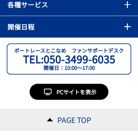
各種サービス
【とこなめボート】準優６枠の西川拓利は「チルトを跳ねる可能性
もあります」
2026年08月02日
開催日程
【とこなめボート】予選トップ通過の宮崎心之介をはじめ若林樹
蘭、中野希一と準優勝戦は1号艇を獲得
2026年08月02日
ボートレースとこなめ ファンサポートデスク
TEL:
050-3499-6035
開催日：10:00～17:00
PCサイトを表示
PAGE TOP