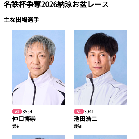
名鉄杯争奪2026納涼お盆レース
主な出場選手
3554
3941
A1
A1
仲口博崇
池田浩二
愛知
愛知