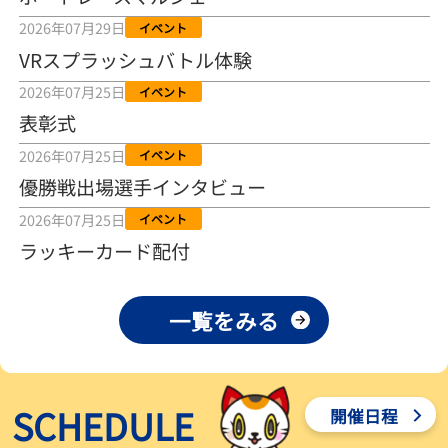
2026年08月04日
2026年07月29日
イベント
VRスプラッシュバトル体験
【とこなめボート ルーキーシリーズ第15戦】荒木颯斗 当地フレッシ
ュルーキーが初Vで恩返しを
2026年07月25日
イベント
2026年08月03日
表彰式
【とこなめボート】ういちの「好配招き猫」ルーキーシリーズ第15
2026年07月25日
イベント
戦～自分の収支状況も想定してこそ〝本物の予想〟！／ボートレー
ス
優勝戦出場選手インタビュー
2026年08月03日
2026年07月25日
イベント
【ボートレース】荒木颯斗が地元唯一の優出！３号艇でデビュー初
ラッキーカード配付
Ｖ狙う「自分の好きな感じになっている」～とこなめルーキーＳ
2026年08月03日
一覧をみる
【ボートレース】訓練中の大けが乗り越えデビューした宮崎心之介
が初Ｖ王手「１枠なら負けないと思います」～とこなめルーキーＳ
2026年08月03日
SCHEDULE
開催日程
【常滑ボート・ルーキーＳ】津田陸翔はリング交換で気配一変「初
優勝目指して頑張ります」