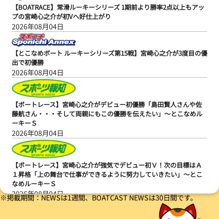
【BOATRACE】常滑ルーキーシリーズ 1期前より勝率2点以上もアッ
プの宮崎心之介が初Vへ好仕上がり
2026年08月04日
【とこなめボート ルーキーシリーズ第15戦】宮崎心之介が3度目の優
出で初優勝
2026年08月04日
【ボートレース】宮崎心之介がデビュー初優勝「島田賢人さんや佐
藤航さん・・・そして両親にもこの優勝を伝えたい」～とこなめル
ーキーＳ
2026年08月04日
【ボートレース】宮崎心之介が強気でデビュー初Ｖ！次の目標はＡ
１昇格「上の舞台で仕事ができるように努力していきたい」～とこ
なめルーキーＳ
2026年08月04日
※掲載期間：NEWSは1週間、BOATCAST NEWSは30日間です。