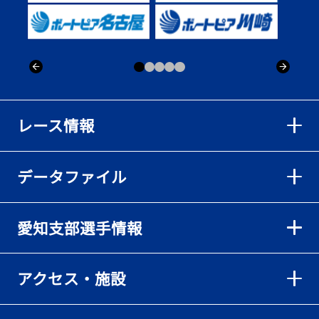
出「そろそろ優勝したい」
2026年08月02日
【ボートレース】仲航太が予選ラスト１、２着で準優進出「ターン
回りは良くなった」／常滑 - 日刊スポーツ
2026年08月02日
【ボートレース】島川海輝が逃げ切って準優勝負駆け成功、準優は
レース情報
伸び意識の調整で／常滑 - 日刊スポーツ
2026年08月02日
データファイル
【ボートレース】地元の荒木颯斗が有言実行の予選突破「そろそろ
優勝したい」／常滑 - 日刊スポーツ
2026年08月02日
愛知支部選手情報
【とこなめボート】出足抜群の篠原晟弥だが「叩き変える可能性も
ある」と思案顔
2026年08月02日
アクセス・施設
【とこなめボート】島川海輝がボーダー下からの勝負駆けに成功
2026年08月02日