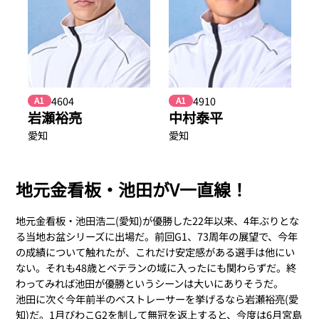
4604
4910
A1
A1
岩瀬裕亮
中村泰平
愛知
愛知
地元金看板・池田がV一直線！
地元金看板・池田浩二(愛知)が優勝した22年以来、4年ぶりとな
る当地お盆シリーズに出場だ。前回G1、73周年の展望で、今年
の成績について触れたが、これだけ安定感がある選手は他にい
ない。それも48歳とベテランの域に入ったにも関わらずだ。終
わってみれば池田が優勝というシーンは大いにありそうだ。
池田に次ぐ今年前半のベストレーサーを挙げるなら岩瀬裕亮(愛
知)だ。1月びわこG2を制して無冠を返上すると、今度は6月宮島