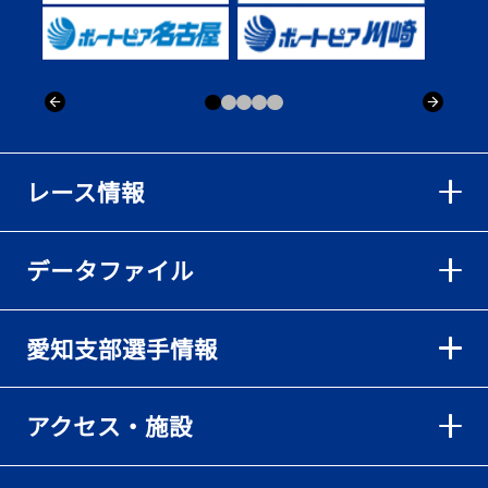
出「そろそろ優勝したい」
2026年08月02日
【ボートレース】仲航太が予選ラスト１、２着で準優進出「ターン
回りは良くなった」／常滑 - 日刊スポーツ
2026年08月02日
【ボートレース】島川海輝が逃げ切って準優勝負駆け成功、準優は
レース情報
伸び意識の調整で／常滑 - 日刊スポーツ
2026年08月02日
データファイル
【ボートレース】地元の荒木颯斗が有言実行の予選突破「そろそろ
優勝したい」／常滑 - 日刊スポーツ
2026年08月02日
愛知支部選手情報
【とこなめボート】出足抜群の篠原晟弥だが「叩き変える可能性も
ある」と思案顔
2026年08月02日
アクセス・施設
【とこなめボート】島川海輝がボーダー下からの勝負駆けに成功
2026年08月02日