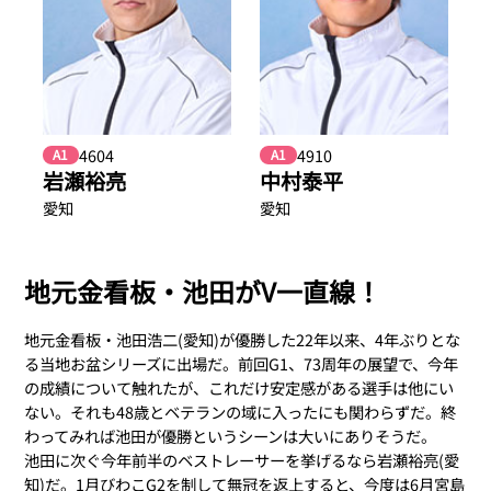
4604
4910
A1
A1
岩瀬裕亮
中村泰平
愛知
愛知
地元金看板・池田がV一直線！
地元金看板・池田浩二(愛知)が優勝した22年以来、4年ぶりとな
る当地お盆シリーズに出場だ。前回G1、73周年の展望で、今年
の成績について触れたが、これだけ安定感がある選手は他にい
ない。それも48歳とベテランの域に入ったにも関わらずだ。終
わってみれば池田が優勝というシーンは大いにありそうだ。
池田に次ぐ今年前半のベストレーサーを挙げるなら岩瀬裕亮(愛
知)だ。1月びわこG2を制して無冠を返上すると、今度は6月宮島