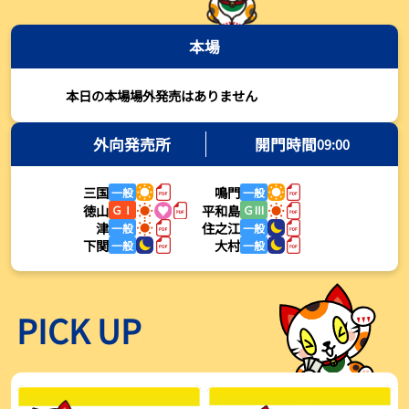
2026年08月03日
本場
【とこなめボート・岩瀬仁紀さんコラム】最後は塚越海斗に注目、
準優12Rはすごかった
2026年08月03日
本日の本場場外発売はありません
【ボートレース】荒木颯斗が地元勢でただ１人優出果たす「地元で
初優勝したい」／常滑 - 日刊スポーツ
外向発売所
開門時間
09:00
2026年08月03日
三国
鳴門
一般
一般
【ボートレース】４枠で優出の塚越海斗が強気節「攻めていくレー
徳山
平和島
ＧⅠ
ＧⅢ
スをします」／常滑 - 日刊スポーツ
津
住之江
一般
一般
2026年08月03日
下関
大村
一般
一般
【ボートレース】広瀬凜が接戦制して２着で優出「出足、回り足は
かなりいい状態」／常滑 - 日刊スポーツ
2026年08月03日
PICK UP
【とこなめボート】塚越海斗が優勝戦で脅威の伸びを披露する「合
ったときの伸びは自分が一番」
2026年08月03日