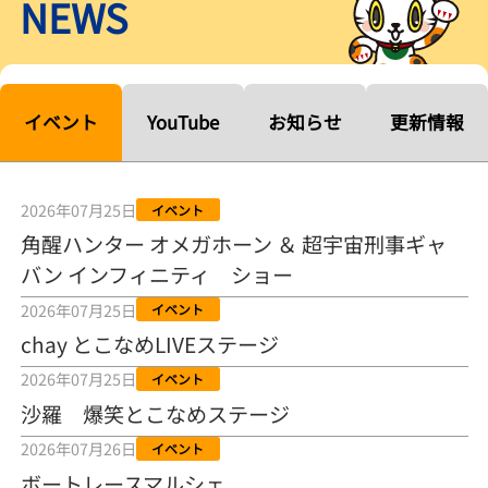
NEWS
【ルーキーシリーズ第15戦】塚越海斗「伸びを生かす方向で」4カド
から攻める／とこなめボートレース
2026年08月04日
【常滑ボート・ルーキーＳ】宮崎心之介 うれしいデビュー初優勝
「このままＡ１になれるように」
イベント
YouTube
お知らせ
更新情報
2026年08月04日
長岡花火大会の話も！ 松本日向の、グッド！グッド！ひなたグッ
ド！／常滑ボート
2026年07月25日
イベント
2026年08月04日
角醒ハンター オメガホーン ＆ 超宇宙刑事ギャ
バン インフィニティ ショー
【ボートレース】「しょっぱいですね」初優勝の宮崎心之介が水神
祭で満面の笑み／常滑 - 日刊スポーツ
2026年07月25日
イベント
2026年08月04日
chay とこなめLIVEステージ
【ボート】とこなめルーキーＳ 宮崎心之介がデビューから１年９カ
2026年07月25日
イベント
月で初優勝
沙羅 爆笑とこなめステージ
2026年08月04日
2026年07月26日
イベント
【ボートレース】12R優勝戦のスタート特訓実施 初Ｖ目指す宮崎心
ボートレースマルシェ
之介の仕上がり上々／常滑 - 日刊スポーツ