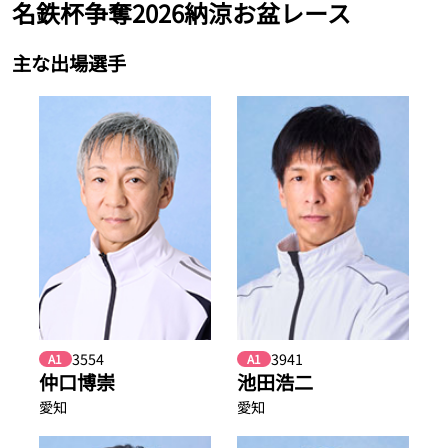
名鉄杯争奪2026納涼お盆レース
主な出場選手
3554
3941
A1
A1
仲口博崇
池田浩二
愛知
愛知