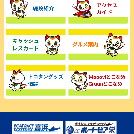
【とこなめボート】広瀬凜は準優で見つかった課題の克服へ「結果
的に１着を取れればいい」
2026年08月03日
【とこなめボート】西丸敦基が未勝利では終われない「最終日頑張
る」
2026年08月03日
【とこなめボート ルーキーシリーズ】広瀬凜 6位で予選突破「勝負
できる仕上がり」
2026年08月02日
【とこなめボート 日野未来コラム とこなめミライ予想図】トコタン
お誕生日おめでとう！
2026年08月02日
【ボートレース】第二の故郷で広瀬凜が準優進出「ドリームにも選
んでもらったし、恩返しをしたいです」～とこなめルーキーＳ
2026年08月02日
【常滑ボート・ルーキーＳ】荒木颯斗 予選９位でセミファイナル進