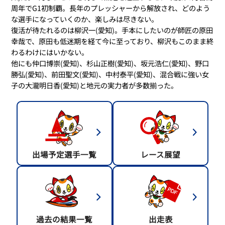
周年でG1初制覇。長年のプレッシャーから解放され、どのよう
な選手になっていくのか、楽しみは尽きない。
復活が待たれるのは柳沢一(愛知)。手本にしたいのが師匠の原田
幸哉で、原田も低迷期を経て今に至っており、柳沢もこのまま終
わるわけにはいかない。
他にも仲口博崇(愛知)、杉山正樹(愛知)、坂元浩仁(愛知)、野口
勝弘(愛知)、前田聖文(愛知)、中村泰平(愛知)、混合戦に強い女
子の大瀧明日香(愛知)と地元の実力者が多数揃った。
出場予定選手一覧
レース展望
過去の結果一覧
出走表