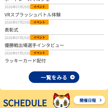
2026年08月04日
2026年07月29日
イベント
VRスプラッシュバトル体験
【とこなめボート ルーキーシリーズ第15戦】荒木颯斗 当地フレッシ
ュルーキーが初Vで恩返しを
2026年07月25日
イベント
2026年08月03日
表彰式
【とこなめボート】ういちの「好配招き猫」ルーキーシリーズ第15
2026年07月25日
イベント
戦～自分の収支状況も想定してこそ〝本物の予想〟！／ボートレー
ス
優勝戦出場選手インタビュー
2026年08月03日
2026年07月25日
イベント
【ボートレース】荒木颯斗が地元唯一の優出！３号艇でデビュー初
ラッキーカード配付
Ｖ狙う「自分の好きな感じになっている」～とこなめルーキーＳ
2026年08月03日
一覧をみる
【ボートレース】訓練中の大けが乗り越えデビューした宮崎心之介
が初Ｖ王手「１枠なら負けないと思います」～とこなめルーキーＳ
2026年08月03日
SCHEDULE
開催日程
【常滑ボート・ルーキーＳ】津田陸翔はリング交換で気配一変「初
優勝目指して頑張ります」