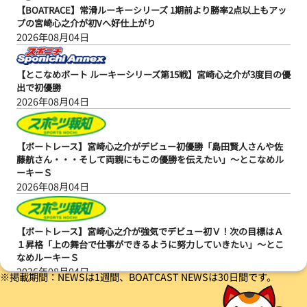
【BOATRACE】常滑ルーキーシリーズ 1期前より勝率2点以上もアッ
プの宮崎心之介が初Vへ好仕上がり
2026年08月04日
【とこなめボート ルーキーシリーズ第15戦】宮崎心之介が3度目の優
出で初優勝
2026年08月04日
【ボートレース】宮崎心之介がデビュー初優勝「島田賢人さんや佐
藤航さん・・・そして両親にもこの優勝を伝えたい」～とこなめル
ーキーＳ
2026年08月04日
【ボートレース】宮崎心之介が強気でデビュー初Ｖ！次の目標はＡ
１昇格「上の舞台で仕事ができるように努力していきたい」～とこ
なめルーキーＳ
2026年08月04日
※掲載期間：NEWSは1週間、BOATCAST NEWSは30日間です。