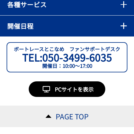
各種サービス
【とこなめボート】準優６枠の西川拓利は「チルトを跳ねる可能性
もあります」
2026年08月02日
開催日程
【とこなめボート】予選トップ通過の宮崎心之介をはじめ若林樹
蘭、中野希一と準優勝戦は1号艇を獲得
2026年08月02日
ボートレースとこなめ ファンサポートデスク
TEL:
050-3499-6035
【とこなめボート ルーキーシリーズ第15戦】石渡翔一郎 内枠狙うぞ
開催日：10:00～17:00
2026年08月01日
【ボートレース】今節初白星で予選突破へ望みをつないだ吉田一心
「足は厳しかったけど、４日目につながって良かった」～とこなめ
PCサイトを表示
ルーキーＳ
2026年08月01日
【常滑ボート・ルーキーＳ】３日目逃げ切りの吉田一心が〝連日〟
PAGE TOP
の勝負駆けに挑む
2026年08月01日