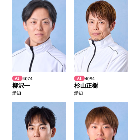
4074
4084
A1
A1
柳沢一
杉山正樹
愛知
愛知