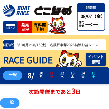
08/07（金）
—:—
開門
有料席
発売
時間
MENU
予約
日程
NEWS
8/10(月)〜8/15(土) 名鉄杯争奪2026納涼お盆レース
RACE GUIDE
イベント
情報
8
/
10
11
12
13
14
15
一般
月
火
水
木
金
土
3
次節開催まであと
日
一般