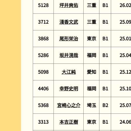
5128
坪井爽佑
三重
B1
26.0
3712
淺香文武
三重
B1
25.0
3868
尾形栄治
東京
B1
25.0
5286
坂井滉哉
福岡
B1
25.0
5098
大江純
愛知
B1
25.1
4406
幸野史明
福岡
B1
25.1
5368
宮崎心之介
埼玉
B2
25.0
3313
本吉正樹
東京
B1
24.0