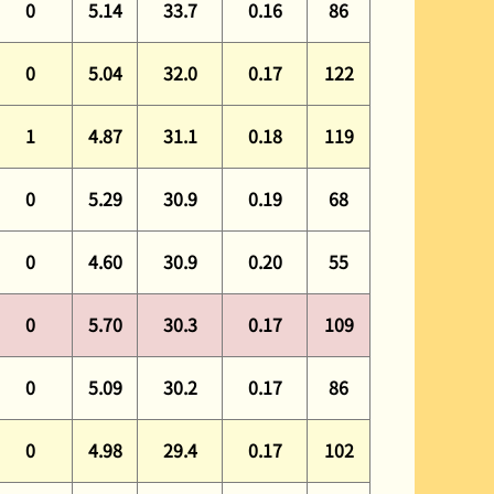
0
5.14
33.7
0.16
86
0
5.04
32.0
0.17
122
1
4.87
31.1
0.18
119
0
5.29
30.9
0.19
68
0
4.60
30.9
0.20
55
0
5.70
30.3
0.17
109
0
5.09
30.2
0.17
86
0
4.98
29.4
0.17
102