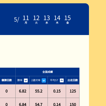
公式YouTube配信番組表
よくある質問Q&A
11
12
13
14
15
5
/
月
火
水
木
金
全国成績
勝率
2連対率
平均ST
優勝回数
出走回数
0
6.82
55.2
0.15
125
0
6.84
54.7
0.14
150