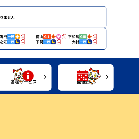
りません
鳴門
徳山
平和島
一般
ＧⅠ
ＧⅢ
之江
下関
大村
一般
一般
一般
各種サービス
開催日程
進入コース別選手成績
キャッシュレスカード
開催日程
Moooviとこなめ
今節のレース別成績
トコタングッズ情報
Gruunとこなめ
企画レース
イベント
ボートレースとこなめ歴史館