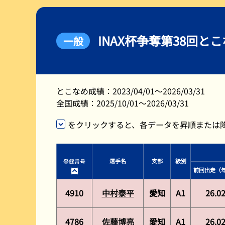
レース展望
INAX杯争奪第38回と
一般
とこなめ成績：2023/04/01～2026/03/31
全国成績：2025/10/01～2026/03/31
をクリックすると、各データを昇順または
選手名
支部
級別
登録番号
前回出走
（
4910
中村泰平
愛知
A1
26.0
4786
佐藤博亮
愛知
A1
26.0