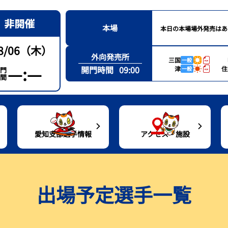
本場
本日の本場場外発売はあ
8/06（木）
外向発売所
三国
一般
—:—
開門時間
09:00
津
住
一般
門
間
愛知支部選手情報
アクセス・施設
通アクセス
愛知支部選手一覧
レース結果
トコタンシート（有料席）紹介
出目データ・高配当ランキング
出場予定選手一覧
ルーンバス
愛知支部選手月別優勝者一覧
シリーズインデックス
グルメ案内
水面特性・進入コース別情報
設紹介
出場予定選手一覧
場内バーチャル探訪