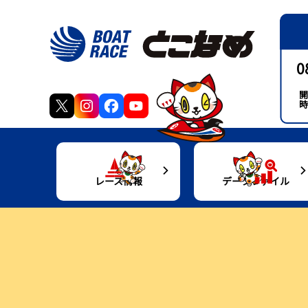
0
開
時
レース情報
データファイル
得点率ランキング
モーターデータ
交
出走表・前日予想PDF
ボートデータ
グ
モーター抽選結果・前検タイムランキング
施