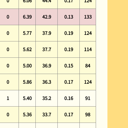
0
6.06
44.4
0.17
124
0
6.39
42.9
0.13
133
0
5.77
37.9
0.19
124
0
5.62
37.7
0.19
114
0
5.00
36.9
0.15
84
0
5.86
36.3
0.17
124
1
5.40
35.2
0.16
91
0
5.36
33.7
0.17
98