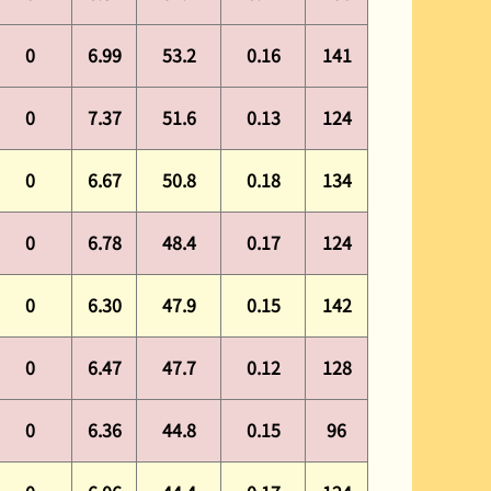
0
6.99
53.2
0.16
141
0
7.37
51.6
0.13
124
0
6.67
50.8
0.18
134
0
6.78
48.4
0.17
124
0
6.30
47.9
0.15
142
0
6.47
47.7
0.12
128
0
6.36
44.8
0.15
96