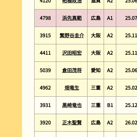
4120
柘植政浩
滋賀
A2
25.0
4798
浜先真範
広島
A1
25.0
3915
繁野谷圭介
大阪
A2
25.1
4411
沢田昭宏
大阪
A2
25.1
5039
倉田茂将
愛知
A2
25.0
4962
畑竜生
三重
A2
25.0
3931
黒崎竜也
三重
B1
25.1
3920
正木聖賢
広島
A2
26.0