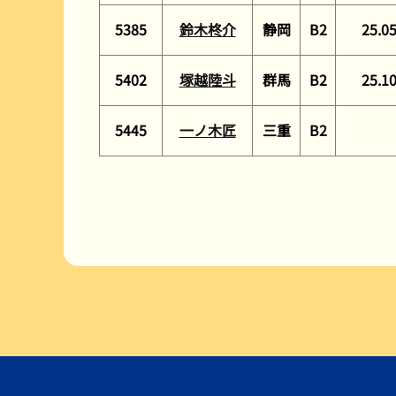
5385
鈴木柊介
静岡
B2
25.0
5402
塚越陸斗
群馬
B2
25.1
5445
一ノ木匠
三重
B2