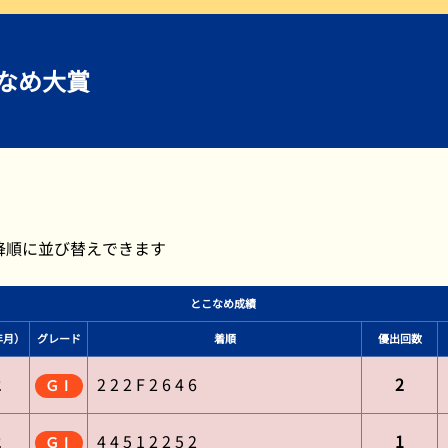
過去の結果一覧
こなめ大賞
降順に並び替えできます
とこなめ成績
年月）
グレード
着順
優出回数
2
2 2 2 F 2 6 4 6
2
ＧⅠ
2
4 4 5 1 2 2 5 2
1
ＧⅠ