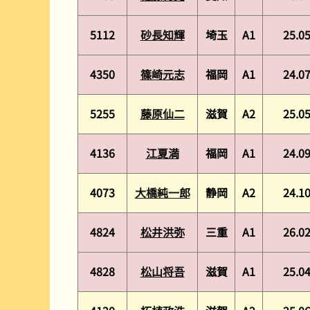
5112
砂長知輝
埼玉
A1
25.0
4350
篠崎元志
福岡
A1
24.0
5255
藤原仙二
滋賀
A2
25.0
4136
江夏満
福岡
A1
24.0
4073
大橋純一郎
静岡
A2
24.1
4824
松井洪弥
三重
A1
26.0
4828
松山将吾
滋賀
A1
25.0