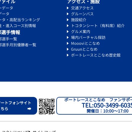
ファイル
アクセス・施設
ーデータ
交通アクセス
データ
グルーンバス
ータ・高配当ランキング
施設紹介
性・進入コース別情報
トコタンシート（有料席）紹介
部選手情報
グルメ案内
場内バーチャル探訪
部選手一覧
Moooviとこなめ
部選手月別優勝者一覧
Gruunとこなめ
ボートレースとこなめ歴史館
ボートレースとこなめ ファンサポ
マートフォンサイト
TEL:050-3499-603
こちら ➡
開催日：10:00～17:00