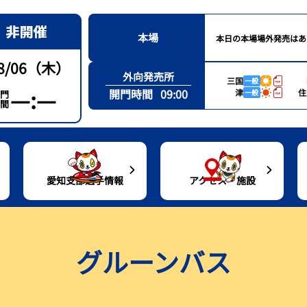
本場
本日の本場場外発売はあ
8/06（木）
外向発売所
三国
一般
—:—
開門時間
09:00
津
住
一般
門
間
愛知支部選手情報
アクセス・施設
通アクセス
愛知支部選手一覧
レース結果
トコタンシート（有料席）紹介
出目データ・高配当ランキング
グルーンバス
ルーンバス
愛知支部選手月別優勝者一覧
シリーズインデックス
グルメ案内
水面特性・進入コース別情報
設紹介
出場予定選手一覧
場内バーチャル探訪