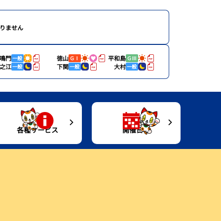
りません
鳴門
徳山
平和島
一般
ＧⅠ
ＧⅢ
之江
下関
大村
一般
一般
一般
各種サービス
開催日程
進入コース別選手成績
キャッシュレスカード
開催日程
Moooviとこなめ
今節のレース別成績
トコタングッズ情報
Gruunとこなめ
企画レース
イベント
ボートレースとこなめ歴史館