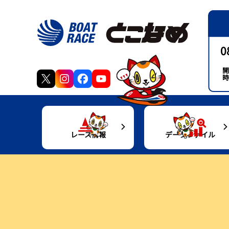
0
開
時
レース情報
データファイル
得点率ランキング
モーターデータ
交
出走表・前日予想PDF
ボートデータ
グ
モーター抽選結果・前検タイムランキング
施