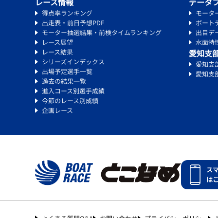
レース情報
データ
得点率ランキング
モータ
出走表・前日予想PDF
ボート
モーター抽選結果・前検タイムランキング
出目デ
レース展望
水面特
レース結果
愛知支
シリーズインデックス
愛知支
出場予定選手一覧
愛知支
過去の結果一覧
進入コース別選手成績
今節のレース別成績
企画レース
ス
は