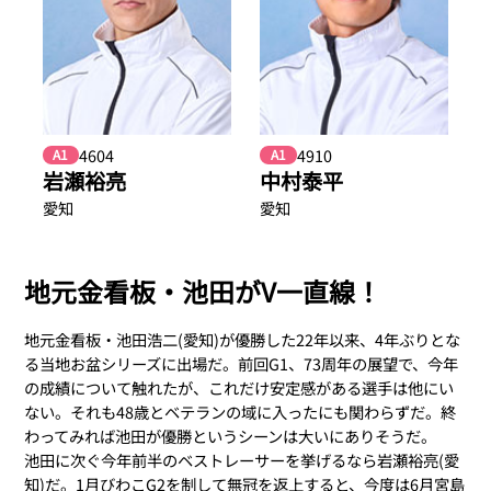
4604
4910
A1
A1
岩瀬裕亮
中村泰平
愛知
愛知
地元金看板・池田がV一直線！
地元金看板・池田浩二(愛知)が優勝した22年以来、4年ぶりとな
る当地お盆シリーズに出場だ。前回G1、73周年の展望で、今年
の成績について触れたが、これだけ安定感がある選手は他にい
ない。それも48歳とベテランの域に入ったにも関わらずだ。終
わってみれば池田が優勝というシーンは大いにありそうだ。
池田に次ぐ今年前半のベストレーサーを挙げるなら岩瀬裕亮(愛
知)だ。1月びわこG2を制して無冠を返上すると、今度は6月宮島