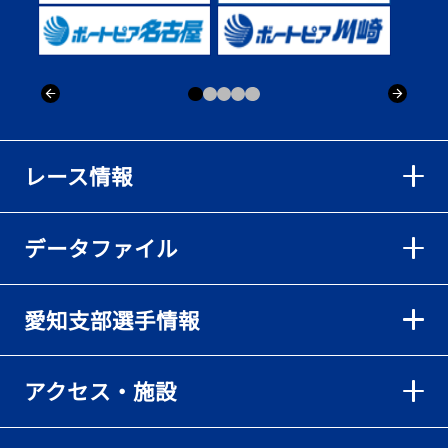
出「そろそろ優勝したい」
2026年08月02日
【ボートレース】仲航太が予選ラスト１、２着で準優進出「ターン
回りは良くなった」／常滑 - 日刊スポーツ
2026年08月02日
【ボートレース】島川海輝が逃げ切って準優勝負駆け成功、準優は
レース情報
伸び意識の調整で／常滑 - 日刊スポーツ
2026年08月02日
データファイル
【ボートレース】地元の荒木颯斗が有言実行の予選突破「そろそろ
優勝したい」／常滑 - 日刊スポーツ
2026年08月02日
愛知支部選手情報
【とこなめボート】出足抜群の篠原晟弥だが「叩き変える可能性も
ある」と思案顔
2026年08月02日
アクセス・施設
【とこなめボート】島川海輝がボーダー下からの勝負駆けに成功
2026年08月02日