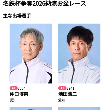
名鉄杯争奪2026納涼お盆レース
主な出場選手
3554
3941
A1
A1
仲口博崇
池田浩二
愛知
愛知