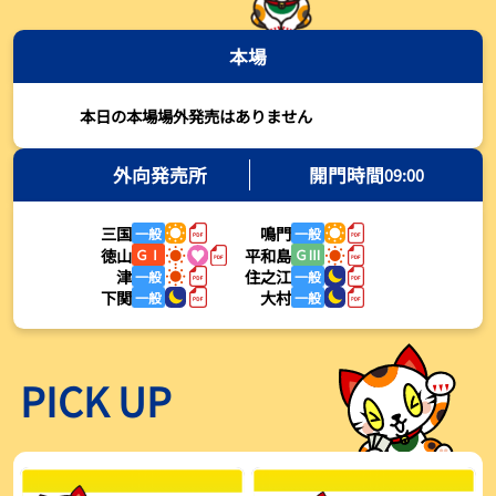
2026年08月03日
本場
【とこなめボート・岩瀬仁紀さんコラム】最後は塚越海斗に注目、
準優12Rはすごかった
2026年08月03日
本日の本場場外発売はありません
【ボートレース】荒木颯斗が地元勢でただ１人優出果たす「地元で
初優勝したい」／常滑 - 日刊スポーツ
外向発売所
開門時間
09:00
2026年08月03日
三国
鳴門
一般
一般
【ボートレース】４枠で優出の塚越海斗が強気節「攻めていくレー
徳山
平和島
ＧⅠ
ＧⅢ
スをします」／常滑 - 日刊スポーツ
津
住之江
一般
一般
2026年08月03日
下関
大村
一般
一般
【ボートレース】広瀬凜が接戦制して２着で優出「出足、回り足は
かなりいい状態」／常滑 - 日刊スポーツ
2026年08月03日
PICK UP
【とこなめボート】塚越海斗が優勝戦で脅威の伸びを披露する「合
ったときの伸びは自分が一番」
2026年08月03日