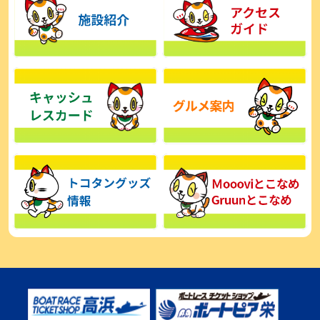
【とこなめボート】広瀬凜は準優で見つかった課題の克服へ「結果
的に１着を取れればいい」
2026年08月03日
【とこなめボート】西丸敦基が未勝利では終われない「最終日頑張
る」
2026年08月03日
【とこなめボート ルーキーシリーズ】広瀬凜 6位で予選突破「勝負
できる仕上がり」
2026年08月02日
【とこなめボート 日野未来コラム とこなめミライ予想図】トコタン
お誕生日おめでとう！
2026年08月02日
【ボートレース】第二の故郷で広瀬凜が準優進出「ドリームにも選
んでもらったし、恩返しをしたいです」～とこなめルーキーＳ
2026年08月02日
【常滑ボート・ルーキーＳ】荒木颯斗 予選９位でセミファイナル進