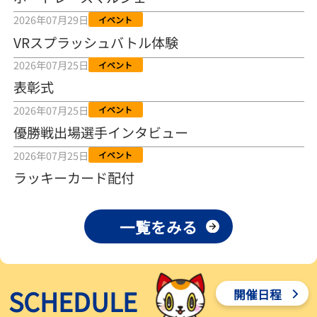
2026年08月04日
2026年07月29日
イベント
VRスプラッシュバトル体験
【とこなめボート ルーキーシリーズ第15戦】荒木颯斗 当地フレッシ
ュルーキーが初Vで恩返しを
2026年07月25日
イベント
2026年08月03日
表彰式
【とこなめボート】ういちの「好配招き猫」ルーキーシリーズ第15
2026年07月25日
イベント
戦～自分の収支状況も想定してこそ〝本物の予想〟！／ボートレー
ス
優勝戦出場選手インタビュー
2026年08月03日
2026年07月25日
イベント
【ボートレース】荒木颯斗が地元唯一の優出！３号艇でデビュー初
ラッキーカード配付
Ｖ狙う「自分の好きな感じになっている」～とこなめルーキーＳ
2026年08月03日
一覧をみる
【ボートレース】訓練中の大けが乗り越えデビューした宮崎心之介
が初Ｖ王手「１枠なら負けないと思います」～とこなめルーキーＳ
2026年08月03日
SCHEDULE
開催日程
【常滑ボート・ルーキーＳ】津田陸翔はリング交換で気配一変「初
優勝目指して頑張ります」