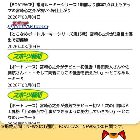
【BOATRACE】常滑ルーキーシリーズ 1期前より勝率2点以上もアッ
プの宮崎心之介が初Vへ好仕上がり
2026年08月04日
【とこなめボート ルーキーシリーズ第15戦】宮崎心之介が3度目の優
出で初優勝
2026年08月04日
【ボートレース】宮崎心之介がデビュー初優勝「島田賢人さんや佐
藤航さん・・・そして両親にもこの優勝を伝えたい」～とこなめル
ーキーＳ
2026年08月04日
【ボートレース】宮崎心之介が強気でデビュー初Ｖ！次の目標はＡ
１昇格「上の舞台で仕事ができるように努力していきたい」～とこ
なめルーキーＳ
2026年08月04日
※掲載期間：NEWSは1週間、BOATCAST NEWSは30日間です。