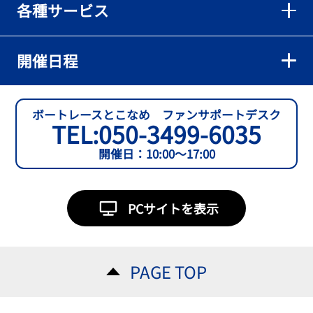
各種サービス
【とこなめボート】準優６枠の西川拓利は「チルトを跳ねる可能性
もあります」
2026年08月02日
開催日程
【とこなめボート】予選トップ通過の宮崎心之介をはじめ若林樹
蘭、中野希一と準優勝戦は1号艇を獲得
2026年08月02日
ボートレースとこなめ ファンサポートデスク
TEL:
050-3499-6035
開催日：10:00～17:00
PCサイトを表示
PAGE TOP