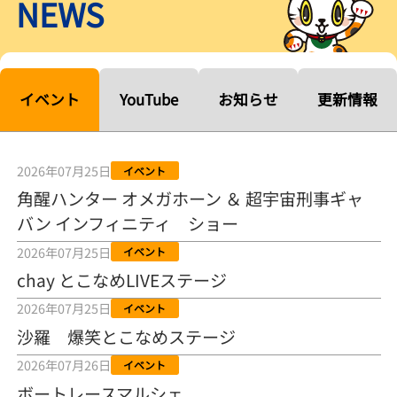
NEWS
【ルーキーシリーズ第15戦】塚越海斗「伸びを生かす方向で」4カド
から攻める／とこなめボートレース
2026年08月04日
【常滑ボート・ルーキーＳ】宮崎心之介 うれしいデビュー初優勝
「このままＡ１になれるように」
イベント
YouTube
お知らせ
更新情報
2026年08月04日
長岡花火大会の話も！ 松本日向の、グッド！グッド！ひなたグッ
ド！／常滑ボート
2026年07月25日
イベント
2026年08月04日
角醒ハンター オメガホーン ＆ 超宇宙刑事ギャ
バン インフィニティ ショー
【ボートレース】「しょっぱいですね」初優勝の宮崎心之介が水神
祭で満面の笑み／常滑 - 日刊スポーツ
2026年07月25日
イベント
2026年08月04日
chay とこなめLIVEステージ
【ボート】とこなめルーキーＳ 宮崎心之介がデビューから１年９カ
2026年07月25日
イベント
月で初優勝
沙羅 爆笑とこなめステージ
2026年08月04日
2026年07月26日
イベント
【ボートレース】12R優勝戦のスタート特訓実施 初Ｖ目指す宮崎心
ボートレースマルシェ
之介の仕上がり上々／常滑 - 日刊スポーツ