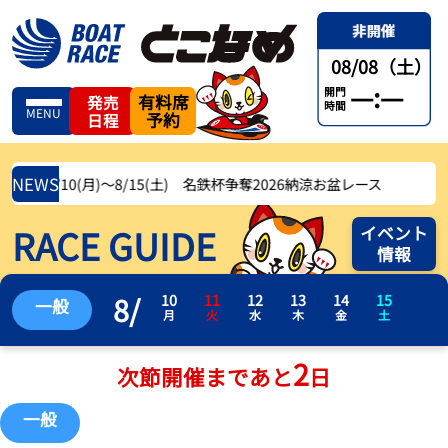
08/08（土）
—:—
開門
有料席
発売
時間
MENU
予約
日程
NEWS
8/10(月)〜8/15(土) 名鉄杯争奪2026納涼お盆レース
RACE GUIDE
イベント
情報
8
/
10
11
12
13
14
15
一般
月
火
水
木
金
土
2
次節開催まであと
日
一般