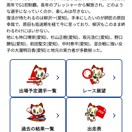
周年でG1初制覇。長年のプレッシャーから解放され、どのよう
な選手になっていくのか、楽しみは尽きない。
復活が待たれるのは柳沢一(愛知)。手本にしたいのが師匠の原田
幸哉で、原田も低迷期を経て今に至っており、柳沢もこのまま終
わるわけにはいかない。
他にも仲口博崇(愛知)、杉山正樹(愛知)、坂元浩仁(愛知)、野口
勝弘(愛知)、前田聖文(愛知)、中村泰平(愛知)、混合戦に強い女
子の大瀧明日香(愛知)と地元の実力者が多数揃った。
出場予定選手一覧
レース展望
過去の結果一覧
出走表