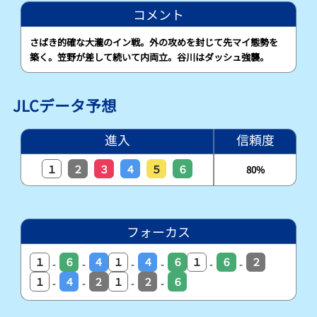
コメント
さばき的確な大瀧のイン戦。外の攻めを封じて先マイ態勢を
築く。笠野が差して続いて内両立。谷川はダッシュ強襲。
JLCデータ予想
進入
信頼度
１
２
３
４
５
６
80%
フォーカス
１
６
４
１
４
６
１
６
２
-
-
-
-
-
-
１
４
２
１
２
６
-
-
-
-