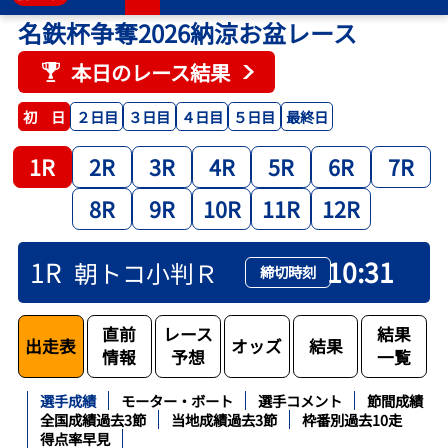
名鉄杯争奪2026納涼お盆レース
本日のレース結果
２日目
３日目
４日目
５日目
最終日
初 日
1R
2R
3R
4R
5R
6R
7R
8R
9R
10R
11R
12R
1R
10:31
朝トコ小判Ｒ
締切時刻
直前
レース
結果
出走表
オッズ
結果
情報
予想
一覧
選手成績
モーター・ボート
選手コメント
節間成績
全国成績過去3節
当地成績過去3節
枠番別過去10走
得点率早見