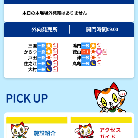
2026年08月03日
本日の本場場外発売はありません
【とこなめボート・岩瀬仁紀さんコラム】最後は塚越海斗に注目、
準優12Rはすごかった
外向発売所
開門時間
09:00
2026年08月03日
三国
鳴門
一般
一般
【ボートレース】荒木颯斗が地元勢でただ１人優出果たす「地元で
からつ
徳山
一般
ＧⅠ
初優勝したい」／常滑 - 日刊スポーツ
戸田
津
一般
一般
2026年08月03日
住之江
丸亀
一般
一般
大村
一般
【ボートレース】４枠で優出の塚越海斗が強気節「攻めていくレー
スをします」／常滑 - 日刊スポーツ
2026年08月03日
PICK UP
【ボートレース】広瀬凜が接戦制して２着で優出「出足、回り足は
かなりいい状態」／常滑 - 日刊スポーツ
2026年08月03日
【とこなめボート】塚越海斗が優勝戦で脅威の伸びを披露する「合
ったときの伸びは自分が一番」
2026年08月03日