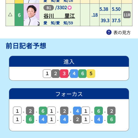
愛 知/愛 知/16
/
3302
B1
5.38
5.50
6
.18
11R
谷川 里江
39.3
37.5
愛 知/愛 知/59
表の見方
前日記者予想
進入
１
２
３
４
６
５
/
フォーカス
１
２
６
１
２
４
１
６
２
-
-
-
-
-
-
１
６
４
１
４
２
１
４
６
-
-
-
-
-
-