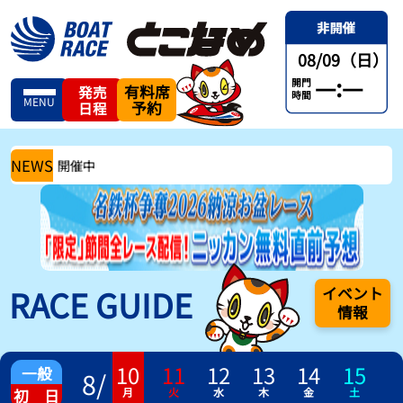
08/09（日）
—:—
開門
有料席
発売
時間
MENU
予約
日程
NEWS
レース 開催中
RACE GUIDE
イベント
情報
10
11
12
13
14
15
一般
8
/
月
火
水
木
金
土
初 日