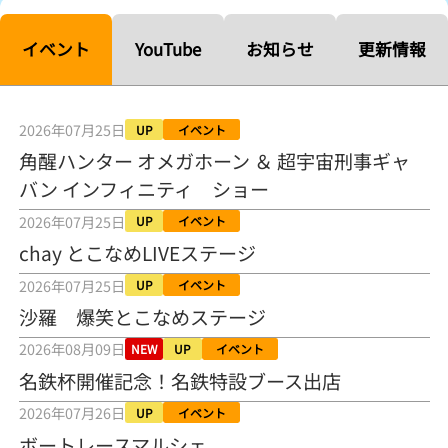
【ルーキーシリーズ第15戦】塚越海斗「伸びを生かす方向で」4カド
から攻める／とこなめボートレース
イベント
YouTube
お知らせ
更新情報
2026年08月04日
【常滑ボート・ルーキーＳ】宮崎心之介 うれしいデビュー初優勝
「このままＡ１になれるように」
2026年07月25日
UP
イベント
2026年08月04日
角醒ハンター オメガホーン ＆ 超宇宙刑事ギャ
バン インフィニティ ショー
長岡花火大会の話も！ 松本日向の、グッド！グッド！ひなたグッ
ド！／常滑ボート
2026年07月25日
UP
イベント
2026年08月04日
chay とこなめLIVEステージ
【ボートレース】「しょっぱいですね」初優勝の宮崎心之介が水神
2026年07月25日
UP
イベント
祭で満面の笑み／常滑 - 日刊スポーツ
2026年08月04日
沙羅 爆笑とこなめステージ
2026年08月09日
NEW
UP
イベント
【ボート】とこなめルーキーＳ 宮崎心之介がデビューから１年９カ
月で初優勝
名鉄杯開催記念！名鉄特設ブース出店
2026年08月04日
2026年07月26日
UP
イベント
【ボートレース】12R優勝戦のスタート特訓実施 初Ｖ目指す宮崎心
ボートレースマルシェ