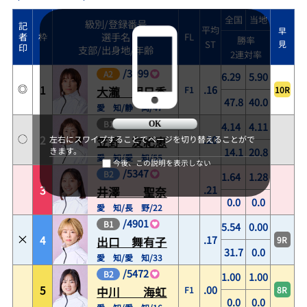
全国
当地
級別/登録番号
記
平均
早
選手名
者
枠
FL
勝率
ST
見
印
支部/出身地/年齢
2連対率
/
3999
A2
6.29
5.90
1
.16
F1
10R
大瀧 明日香
47.8
40.0
愛 知/静 岡/47
/
3528
B1
4.14
4.11
OK
2
.20
左右にスワイプすることでページを切り替えることがで
笠野 友紀恵
14.1
20.8
きます。
愛 知/愛 知/55
今後、この説明を表示しない
/
5347
B2
1.64
1.28
3
.21
井澤 聖奈
0.0
0.0
愛 知/長 野/22
/
4901
B1
5.54
0.00
4
.17
9R
出口 舞有子
31.7
0.0
愛 知/愛 知/33
/
5472
B2
1.00
1.00
5
.00
F1
8R
中川 海虹
0.0
0.0