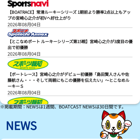
【BOATRACE】常滑ルーキーシリーズ 1期前より勝率2点以上もアッ
プの宮崎心之介が初Vへ好仕上がり
2026年08月04日
【とこなめボート ルーキーシリーズ第15戦】宮崎心之介が3度目の優
出で初優勝
2026年08月04日
【ボートレース】宮崎心之介がデビュー初優勝「島田賢人さんや佐
藤航さん・・・そして両親にもこの優勝を伝えたい」～とこなめル
ーキーＳ
2026年08月04日
※掲載期間：NEWSは1週間、BOATCAST NEWSは30日間です。
【ボートレース】宮崎心之介が強気でデビュー初Ｖ！次の目標はＡ
１昇格「上の舞台で仕事ができるように努力していきたい」～とこ
NEWS
なめルーキーＳ
2026年08月04日