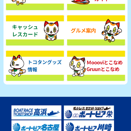
【とこなめボート】広瀬凜は準優で見つかった課題の克服へ「結果
的に１着を取れればいい」
2026年08月03日
【とこなめボート】西丸敦基が未勝利では終われない「最終日頑張
る」
2026年08月03日