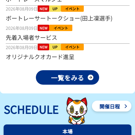
之介の仕上がり上々／常滑 - 日刊スポーツ
2026年08月09日
2026年08月04日
NEW
UP
イベント
ボートレーサートークショー(田上凜選手)
【とこなめボート ルーキーシリーズ第15戦】荒木颯斗 当地フレッシ
2026年08月09日
ュルーキーが初Vで恩返しを
NEW
イベント
2026年08月03日
先着入場者サービス
2026年08月09日
NEW
UP
イベント
【とこなめボート】ういちの「好配招き猫」ルーキーシリーズ第15
戦～自分の収支状況も想定してこそ〝本物の予想〟！／ボートレー
オリジナルクオカード進呈
ス
2026年08月03日
一覧をみる
【ボートレース】荒木颯斗が地元唯一の優出！３号艇でデビュー初
Ｖ狙う「自分の好きな感じになっている」～とこなめルーキーＳ
2026年08月03日
【ボートレース】訓練中の大けが乗り越えデビューした宮崎心之介
SCHEDULE
開催日程
が初Ｖ王手「１枠なら負けないと思います」～とこなめルーキーＳ
2026年08月03日
【常滑ボート・ルーキーＳ】津田陸翔はリング交換で気配一変「初
本場
優勝目指して頑張ります」