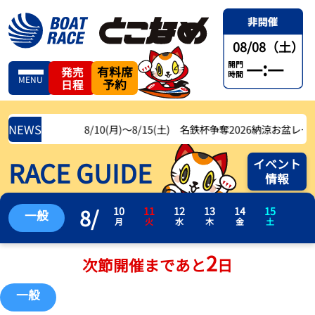
08/08（土）
—:—
開門
有料席
発売
時間
MENU
予約
日程
NEWS
8/10(月)〜8/15(土) 名鉄杯争奪2026納涼お盆レース
RACE GUIDE
イベント
情報
8
/
10
11
12
13
14
15
一般
月
火
水
木
金
土
2
次節開催まであと
日
一般