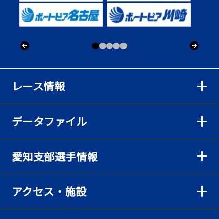
出「そろそろ優勝したい」
2026年08月02日
【ボートレース】仲航太が予選ラスト１、２着で準優進出「ターン
回りは良くなった」／常滑 - 日刊スポーツ
2026年08月02日
【ボートレース】島川海輝が逃げ切って準優勝負駆け成功、準優は
レース情報
伸び意識の調整で／常滑 - 日刊スポーツ
2026年08月02日
データファイル
【ボートレース】地元の荒木颯斗が有言実行の予選突破「そろそろ
優勝したい」／常滑 - 日刊スポーツ
2026年08月02日
愛知支部選手情報
【とこなめボート】出足抜群の篠原晟弥だが「叩き変える可能性も
ある」と思案顔
2026年08月02日
アクセス・施設
【とこなめボート】島川海輝がボーダー下からの勝負駆けに成功
2026年08月02日