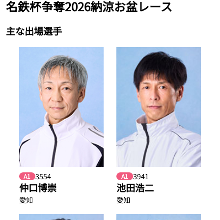
名鉄杯争奪2026納涼お盆レース
主な出場選手
3554
3941
A1
A1
仲口博崇
池田浩二
愛知
愛知