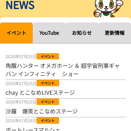
NEWS
【ルーキーシリーズ第15戦】塚越海斗「伸びを生かす方向で」4カド
から攻める／とこなめボートレース
2026年08月04日
【常滑ボート・ルーキーＳ】宮崎心之介 うれしいデビュー初優勝
「このままＡ１になれるように」
イベント
YouTube
お知らせ
更新情報
2026年08月04日
長岡花火大会の話も！ 松本日向の、グッド！グッド！ひなたグッ
ド！／常滑ボート
2026年07月25日
イベント
2026年08月04日
角醒ハンター オメガホーン ＆ 超宇宙刑事ギャ
バン インフィニティ ショー
【ボートレース】「しょっぱいですね」初優勝の宮崎心之介が水神
祭で満面の笑み／常滑 - 日刊スポーツ
2026年07月25日
イベント
2026年08月04日
chay とこなめLIVEステージ
【ボート】とこなめルーキーＳ 宮崎心之介がデビューから１年９カ
2026年07月25日
イベント
月で初優勝
沙羅 爆笑とこなめステージ
2026年08月04日
2026年07月26日
イベント
【ボートレース】12R優勝戦のスタート特訓実施 初Ｖ目指す宮崎心
ボートレースマルシェ
之介の仕上がり上々／常滑 - 日刊スポーツ