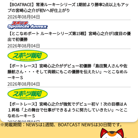
【BOATRACE】常滑ルーキーシリーズ 1期前より勝率2点以上もアッ
プの宮崎心之介が初Vへ好仕上がり
2026年08月04日
【とこなめボート ルーキーシリーズ第15戦】宮崎心之介が3度目の優
出で初優勝
2026年08月04日
【ボートレース】宮崎心之介がデビュー初優勝「島田賢人さんや佐
藤航さん・・・そして両親にもこの優勝を伝えたい」～とこなめル
ーキーＳ
2026年08月04日
【ボートレース】宮崎心之介が強気でデビュー初Ｖ！次の目標はＡ
１昇格「上の舞台で仕事ができるように努力していきたい」～とこ
なめルーキーＳ
2026年08月04日
※掲載期間：NEWSは1週間、BOATCAST NEWSは30日間です。