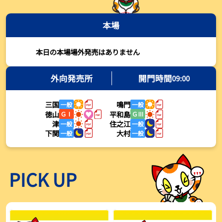
2026年08月03日
本場
【とこなめボート・岩瀬仁紀さんコラム】最後は塚越海斗に注目、
準優12Rはすごかった
2026年08月03日
本日の本場場外発売はありません
【ボートレース】荒木颯斗が地元勢でただ１人優出果たす「地元で
初優勝したい」／常滑 - 日刊スポーツ
外向発売所
開門時間
09:00
2026年08月03日
三国
鳴門
一般
一般
【ボートレース】４枠で優出の塚越海斗が強気節「攻めていくレー
徳山
平和島
ＧⅠ
ＧⅢ
スをします」／常滑 - 日刊スポーツ
津
住之江
一般
一般
2026年08月03日
下関
大村
一般
一般
【ボートレース】広瀬凜が接戦制して２着で優出「出足、回り足は
かなりいい状態」／常滑 - 日刊スポーツ
2026年08月03日
PICK UP
【とこなめボート】塚越海斗が優勝戦で脅威の伸びを披露する「合
ったときの伸びは自分が一番」
2026年08月03日