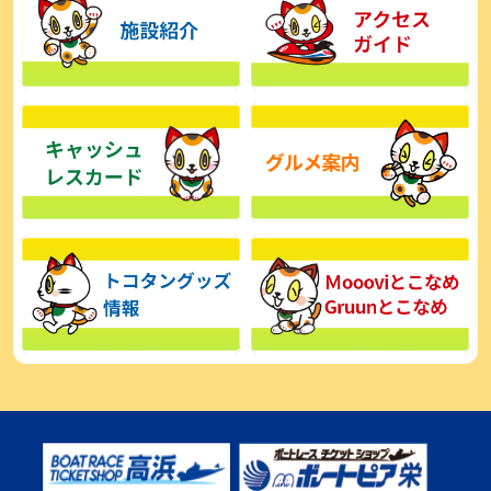
【とこなめボート】広瀬凜は準優で見つかった課題の克服へ「結果
的に１着を取れればいい」
2026年08月03日
【とこなめボート】西丸敦基が未勝利では終われない「最終日頑張
る」
2026年08月03日
【とこなめボート ルーキーシリーズ】広瀬凜 6位で予選突破「勝負
できる仕上がり」
2026年08月02日
【とこなめボート 日野未来コラム とこなめミライ予想図】トコタン
お誕生日おめでとう！
2026年08月02日
【ボートレース】第二の故郷で広瀬凜が準優進出「ドリームにも選
んでもらったし、恩返しをしたいです」～とこなめルーキーＳ
2026年08月02日
【常滑ボート・ルーキーＳ】荒木颯斗 予選９位でセミファイナル進