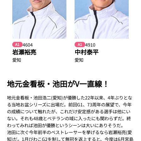
4604
4910
A1
A1
岩瀬裕亮
中村泰平
愛知
愛知
地元金看板・池田がV一直線！
地元金看板・池田浩二(愛知)が優勝した22年以来、4年ぶりとな
る当地お盆シリーズに出場だ。前回G1、73周年の展望で、今年
の成績について触れたが、これだけ安定感がある選手は他にい
ない。それも48歳とベテランの域に入ったにも関わらずだ。終
わってみれば池田が優勝というシーンは大いにありそうだ。
池田に次ぐ今年前半のベストレーサーを挙げるなら岩瀬裕亮(愛
知)だ。1月びわこG2を制して無冠を返上すると、今度は6月宮島