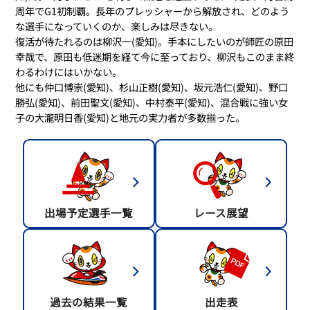
周年でG1初制覇。長年のプレッシャーから解放され、どのよう
な選手になっていくのか、楽しみは尽きない。
復活が待たれるのは柳沢一(愛知)。手本にしたいのが師匠の原田
幸哉で、原田も低迷期を経て今に至っており、柳沢もこのまま終
わるわけにはいかない。
他にも仲口博崇(愛知)、杉山正樹(愛知)、坂元浩仁(愛知)、野口
勝弘(愛知)、前田聖文(愛知)、中村泰平(愛知)、混合戦に強い女
子の大瀧明日香(愛知)と地元の実力者が多数揃った。
出場予定選手一覧
レース展望
過去の結果一覧
出走表