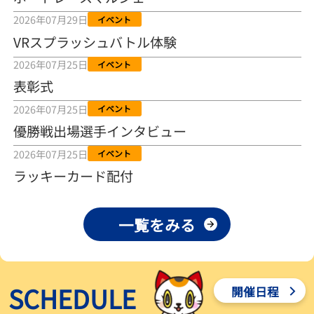
2026年08月04日
2026年07月29日
イベント
VRスプラッシュバトル体験
【とこなめボート ルーキーシリーズ第15戦】荒木颯斗 当地フレッシ
ュルーキーが初Vで恩返しを
2026年07月25日
イベント
2026年08月03日
表彰式
【とこなめボート】ういちの「好配招き猫」ルーキーシリーズ第15
2026年07月25日
イベント
戦～自分の収支状況も想定してこそ〝本物の予想〟！／ボートレー
ス
優勝戦出場選手インタビュー
2026年08月03日
2026年07月25日
イベント
【ボートレース】荒木颯斗が地元唯一の優出！３号艇でデビュー初
ラッキーカード配付
Ｖ狙う「自分の好きな感じになっている」～とこなめルーキーＳ
2026年08月03日
一覧をみる
【ボートレース】訓練中の大けが乗り越えデビューした宮崎心之介
が初Ｖ王手「１枠なら負けないと思います」～とこなめルーキーＳ
2026年08月03日
SCHEDULE
開催日程
【常滑ボート・ルーキーＳ】津田陸翔はリング交換で気配一変「初
優勝目指して頑張ります」