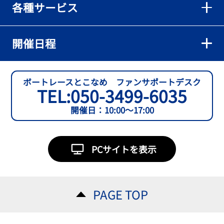
各種サービス
【とこなめボート】準優６枠の西川拓利は「チルトを跳ねる可能性
もあります」
2026年08月02日
開催日程
【とこなめボート】予選トップ通過の宮崎心之介をはじめ若林樹
蘭、中野希一と準優勝戦は1号艇を獲得
2026年08月02日
ボートレースとこなめ ファンサポートデスク
TEL:
050-3499-6035
開催日：10:00～17:00
PCサイトを表示
PAGE TOP