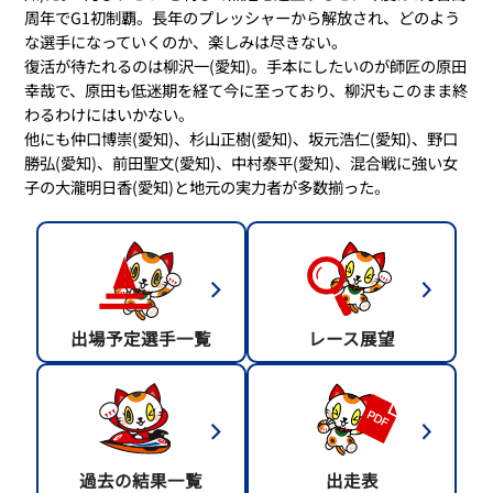
周年でG1初制覇。長年のプレッシャーから解放され、どのよう
な選手になっていくのか、楽しみは尽きない。
復活が待たれるのは柳沢一(愛知)。手本にしたいのが師匠の原田
幸哉で、原田も低迷期を経て今に至っており、柳沢もこのまま終
わるわけにはいかない。
他にも仲口博崇(愛知)、杉山正樹(愛知)、坂元浩仁(愛知)、野口
勝弘(愛知)、前田聖文(愛知)、中村泰平(愛知)、混合戦に強い女
子の大瀧明日香(愛知)と地元の実力者が多数揃った。
出場予定選手一覧
レース展望
過去の結果一覧
出走表