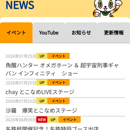
NEWS
【ルーキーシリーズ第15戦】塚越海斗「伸びを生かす方向で」4カド
から攻める／とこなめボートレース
2026年08月04日
【常滑ボート・ルーキーＳ】宮崎心之介 うれしいデビュー初優勝
「このままＡ１になれるように」
イベント
YouTube
お知らせ
更新情報
2026年08月04日
長岡花火大会の話も！ 松本日向の、グッド！グッド！ひなたグッ
ド！／常滑ボート
2026年07月25日
UP
イベント
2026年08月04日
角醒ハンター オメガホーン ＆ 超宇宙刑事ギャ
バン インフィニティ ショー
【ボートレース】「しょっぱいですね」初優勝の宮崎心之介が水神
祭で満面の笑み／常滑 - 日刊スポーツ
2026年07月25日
UP
イベント
2026年08月04日
chay とこなめLIVEステージ
【ボート】とこなめルーキーＳ 宮崎心之介がデビューから１年９カ
2026年07月25日
UP
イベント
月で初優勝
沙羅 爆笑とこなめステージ
2026年08月04日
2026年08月09日
NEW
UP
イベント
【ボートレース】12R優勝戦のスタート特訓実施 初Ｖ目指す宮崎心
名鉄杯開催記念！名鉄特設ブース出店
之介の仕上がり上々／常滑 - 日刊スポーツ