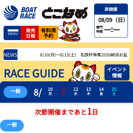
08/09（日）
—:—
開門
有料席
発売
時間
MENU
予約
日程
NEWS
8/10(月)〜8/15(土) 名鉄杯争奪2026納涼お盆レース
RACE GUIDE
イベント
情報
8
/
10
11
12
13
14
15
一般
月
火
水
木
金
土
1
次節開催まであと
日
一般