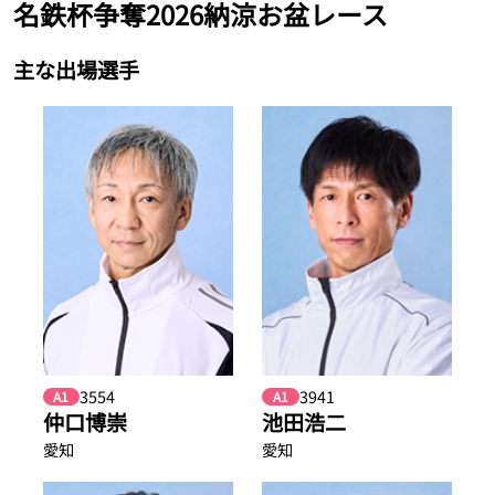
名鉄杯争奪2026納涼お盆レース
主な出場選手
3554
3941
A1
A1
仲口博崇
池田浩二
愛知
愛知