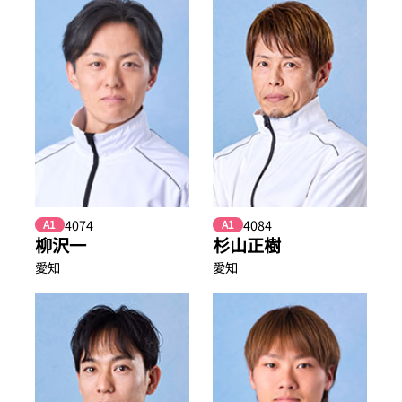
4074
4084
A1
A1
柳沢一
杉山正樹
愛知
愛知