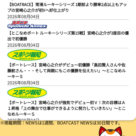
【BOATRACE】常滑ルーキーシリーズ 1期前より勝率2点以上もアッ
プの宮崎心之介が初Vへ好仕上がり
2026年08月04日
【とこなめボート ルーキーシリーズ第15戦】宮崎心之介が3度目の優
出で初優勝
2026年08月04日
【ボートレース】宮崎心之介がデビュー初優勝「島田賢人さんや佐
藤航さん・・・そして両親にもこの優勝を伝えたい」～とこなめル
ーキーＳ
2026年08月04日
【ボートレース】宮崎心之介が強気でデビュー初Ｖ！次の目標はＡ
１昇格「上の舞台で仕事ができるように努力していきたい」～とこ
なめルーキーＳ
2026年08月04日
※掲載期間：NEWSは1週間、BOATCAST NEWSは30日間です。