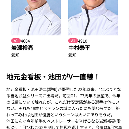
4604
4910
A1
A1
岩瀬裕亮
中村泰平
愛知
愛知
地元金看板・池田がV一直線！
地元金看板・池田浩二(愛知)が優勝した22年以来、4年ぶりとな
る当地お盆シリーズに出場だ。前回G1、73周年の展望で、今年
の成績について触れたが、これだけ安定感がある選手は他にい
ない。それも48歳とベテランの域に入ったにも関わらずだ。終
わってみれば池田が優勝というシーンは大いにありそうだ。
池田に次ぐ今年前半のベストレーサーを挙げるなら岩瀬裕亮(愛
知)だ。1月びわこG2を制して無冠を返上すると、今度は6月宮島