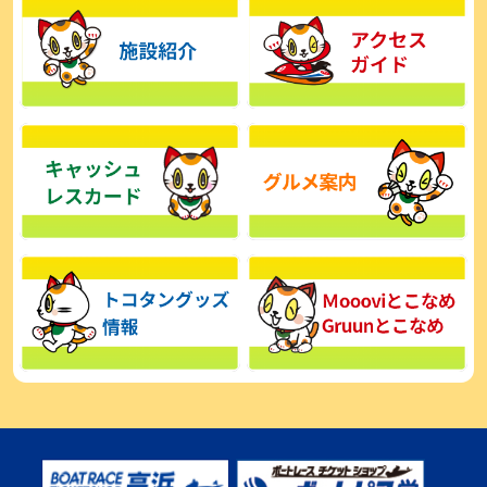
【とこなめボート】広瀬凜は準優で見つかった課題の克服へ「結果
的に１着を取れればいい」
2026年08月03日
【とこなめボート】西丸敦基が未勝利では終われない「最終日頑張
る」
2026年08月03日