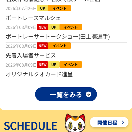
2026年08月04日
2026年07月26日
UP
イベント
ボートレースマルシェ
【とこなめボート ルーキーシリーズ第15戦】荒木颯斗 当地フレッシ
ュルーキーが初Vで恩返しを
2026年08月09日
NEW
UP
イベント
2026年08月03日
ボートレーサートークショー(田上凜選手)
【とこなめボート】ういちの「好配招き猫」ルーキーシリーズ第15
2026年08月09日
NEW
イベント
戦～自分の収支状況も想定してこそ〝本物の予想〟！／ボートレー
ス
先着入場者サービス
2026年08月03日
2026年08月09日
NEW
UP
イベント
【ボートレース】荒木颯斗が地元唯一の優出！３号艇でデビュー初
オリジナルクオカード進呈
Ｖ狙う「自分の好きな感じになっている」～とこなめルーキーＳ
2026年08月03日
一覧をみる
【ボートレース】訓練中の大けが乗り越えデビューした宮崎心之介
が初Ｖ王手「１枠なら負けないと思います」～とこなめルーキーＳ
2026年08月03日
SCHEDULE
開催日程
【常滑ボート・ルーキーＳ】津田陸翔はリング交換で気配一変「初
優勝目指して頑張ります」