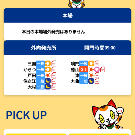
2026年08月03日
本場
【とこなめボート・岩瀬仁紀さんコラム】最後は塚越海斗に注目、
準優12Rはすごかった
2026年08月03日
本日の本場場外発売はありません
【ボートレース】荒木颯斗が地元勢でただ１人優出果たす「地元で
初優勝したい」／常滑 - 日刊スポーツ
外向発売所
開門時間
09:00
2026年08月03日
三国
鳴門
一般
一般
【ボートレース】４枠で優出の塚越海斗が強気節「攻めていくレー
からつ
徳山
一般
ＧⅠ
スをします」／常滑 - 日刊スポーツ
戸田
津
一般
一般
2026年08月03日
住之江
丸亀
一般
一般
大村
一般
【ボートレース】広瀬凜が接戦制して２着で優出「出足、回り足は
かなりいい状態」／常滑 - 日刊スポーツ
2026年08月03日
PICK UP
【とこなめボート】塚越海斗が優勝戦で脅威の伸びを披露する「合
ったときの伸びは自分が一番」
2026年08月03日