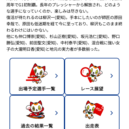
周年でG1初制覇。長年のプレッシャーから解放され、どのよう
な選手になっていくのか、楽しみは尽きない。
復活が待たれるのは柳沢一(愛知)。手本にしたいのが師匠の原田
幸哉で、原田も低迷期を経て今に至っており、柳沢もこのまま終
わるわけにはいかない。
他にも仲口博崇(愛知)、杉山正樹(愛知)、坂元浩仁(愛知)、野口
勝弘(愛知)、前田聖文(愛知)、中村泰平(愛知)、混合戦に強い女
子の大瀧明日香(愛知)と地元の実力者が多数揃った。
出場予定選手一覧
レース展望
過去の結果一覧
出走表