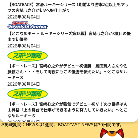
【BOATRACE】常滑ルーキーシリーズ 1期前より勝率2点以上もアッ
プの宮崎心之介が初Vへ好仕上がり
2026年08月04日
【とこなめボート ルーキーシリーズ第15戦】宮崎心之介が3度目の優
出で初優勝
2026年08月04日
【ボートレース】宮崎心之介がデビュー初優勝「島田賢人さんや佐
藤航さん・・・そして両親にもこの優勝を伝えたい」～とこなめル
ーキーＳ
2026年08月04日
【ボートレース】宮崎心之介が強気でデビュー初Ｖ！次の目標はＡ
１昇格「上の舞台で仕事ができるように努力していきたい」～とこ
なめルーキーＳ
2026年08月04日
※掲載期間：NEWSは1週間、BOATCAST NEWSは30日間です。