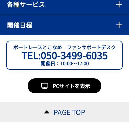
各種サービス
【とこなめボート】準優６枠の西川拓利は「チルトを跳ねる可能性
もあります」
2026年08月02日
開催日程
【とこなめボート】予選トップ通過の宮崎心之介をはじめ若林樹
蘭、中野希一と準優勝戦は1号艇を獲得
2026年08月02日
ボートレースとこなめ ファンサポートデスク
TEL:
050-3499-6035
開催日：10:00～17:00
PCサイトを表示
PAGE TOP