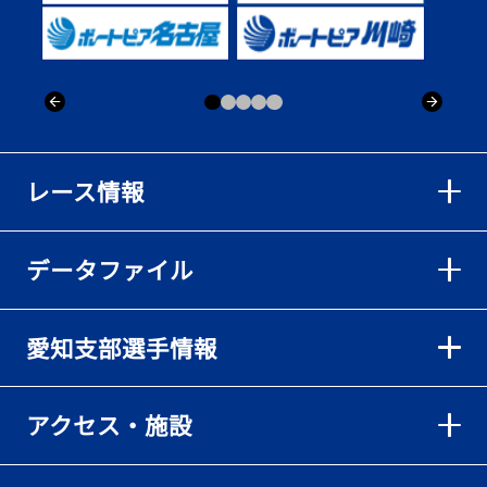
出「そろそろ優勝したい」
2026年08月02日
【ボートレース】仲航太が予選ラスト１、２着で準優進出「ターン
回りは良くなった」／常滑 - 日刊スポーツ
2026年08月02日
【ボートレース】島川海輝が逃げ切って準優勝負駆け成功、準優は
レース情報
伸び意識の調整で／常滑 - 日刊スポーツ
2026年08月02日
データファイル
【ボートレース】地元の荒木颯斗が有言実行の予選突破「そろそろ
優勝したい」／常滑 - 日刊スポーツ
2026年08月02日
愛知支部選手情報
【とこなめボート】出足抜群の篠原晟弥だが「叩き変える可能性も
ある」と思案顔
2026年08月02日
アクセス・施設
【とこなめボート】島川海輝がボーダー下からの勝負駆けに成功
2026年08月02日