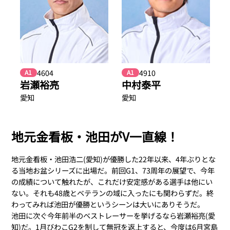
4604
4910
A1
A1
岩瀬裕亮
中村泰平
愛知
愛知
地元金看板・池田がV一直線！
地元金看板・池田浩二(愛知)が優勝した22年以来、4年ぶりとな
る当地お盆シリーズに出場だ。前回G1、73周年の展望で、今年
の成績について触れたが、これだけ安定感がある選手は他にい
ない。それも48歳とベテランの域に入ったにも関わらずだ。終
わってみれば池田が優勝というシーンは大いにありそうだ。
池田に次ぐ今年前半のベストレーサーを挙げるなら岩瀬裕亮(愛
知)だ。1月びわこG2を制して無冠を返上すると、今度は6月宮島