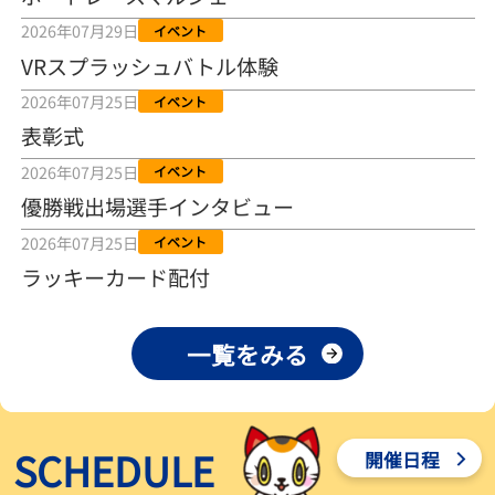
2026年08月04日
2026年07月29日
イベント
VRスプラッシュバトル体験
【とこなめボート ルーキーシリーズ第15戦】荒木颯斗 当地フレッシ
ュルーキーが初Vで恩返しを
2026年07月25日
イベント
2026年08月03日
表彰式
【とこなめボート】ういちの「好配招き猫」ルーキーシリーズ第15
2026年07月25日
イベント
戦～自分の収支状況も想定してこそ〝本物の予想〟！／ボートレー
ス
優勝戦出場選手インタビュー
2026年08月03日
2026年07月25日
イベント
【ボートレース】荒木颯斗が地元唯一の優出！３号艇でデビュー初
ラッキーカード配付
Ｖ狙う「自分の好きな感じになっている」～とこなめルーキーＳ
2026年08月03日
一覧をみる
【ボートレース】訓練中の大けが乗り越えデビューした宮崎心之介
が初Ｖ王手「１枠なら負けないと思います」～とこなめルーキーＳ
2026年08月03日
SCHEDULE
開催日程
【常滑ボート・ルーキーＳ】津田陸翔はリング交換で気配一変「初
優勝目指して頑張ります」