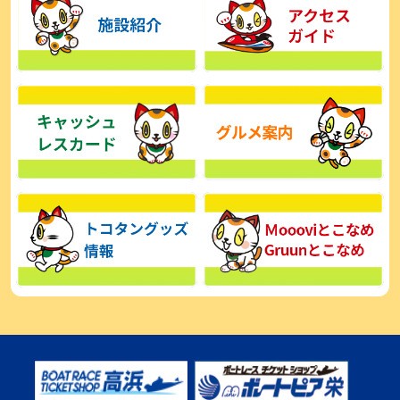
【とこなめボート】広瀬凜は準優で見つかった課題の克服へ「結果
的に１着を取れればいい」
2026年08月03日
【とこなめボート】西丸敦基が未勝利では終われない「最終日頑張
る」
2026年08月03日
【とこなめボート ルーキーシリーズ】広瀬凜 6位で予選突破「勝負
できる仕上がり」
2026年08月02日
【とこなめボート 日野未来コラム とこなめミライ予想図】トコタン
お誕生日おめでとう！
2026年08月02日
【ボートレース】第二の故郷で広瀬凜が準優進出「ドリームにも選
んでもらったし、恩返しをしたいです」～とこなめルーキーＳ
2026年08月02日
【常滑ボート・ルーキーＳ】荒木颯斗 予選９位でセミファイナル進