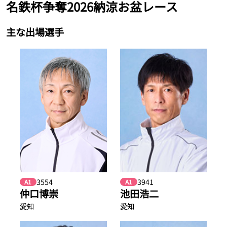
名鉄杯争奪2026納涼お盆レース
主な出場選手
3554
3941
A1
A1
仲口博崇
池田浩二
愛知
愛知