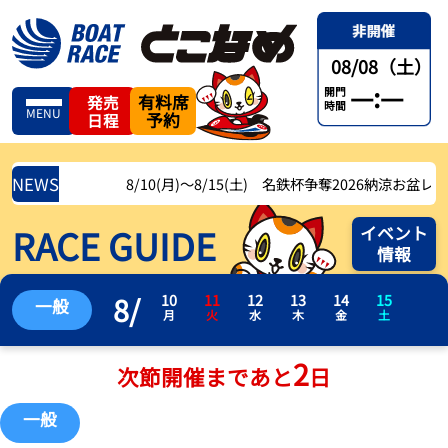
08/08（土）
—:—
開門
有料席
発売
時間
MENU
予約
日程
NEWS
8/10(月)〜8/15(土) 名鉄杯争奪2026納涼お盆レース
RACE GUIDE
イベント
情報
8
/
10
11
12
13
14
15
一般
月
火
水
木
金
土
2
次節開催まであと
日
一般