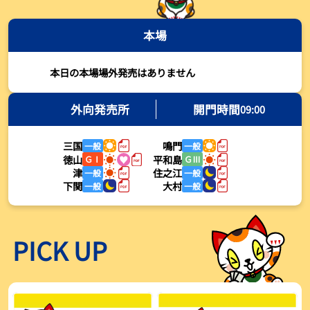
2026年08月03日
本場
【とこなめボート・岩瀬仁紀さんコラム】最後は塚越海斗に注目、
準優12Rはすごかった
2026年08月03日
本日の本場場外発売はありません
【ボートレース】荒木颯斗が地元勢でただ１人優出果たす「地元で
初優勝したい」／常滑 - 日刊スポーツ
外向発売所
開門時間
09:00
2026年08月03日
三国
鳴門
一般
一般
【ボートレース】４枠で優出の塚越海斗が強気節「攻めていくレー
徳山
平和島
ＧⅠ
ＧⅢ
スをします」／常滑 - 日刊スポーツ
津
住之江
一般
一般
2026年08月03日
下関
大村
一般
一般
【ボートレース】広瀬凜が接戦制して２着で優出「出足、回り足は
かなりいい状態」／常滑 - 日刊スポーツ
2026年08月03日
PICK UP
【とこなめボート】塚越海斗が優勝戦で脅威の伸びを披露する「合
ったときの伸びは自分が一番」
2026年08月03日