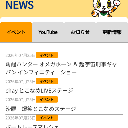
NEWS
【ルーキーシリーズ第15戦】塚越海斗「伸びを生かす方向で」4カド
から攻める／とこなめボートレース
2026年08月04日
【常滑ボート・ルーキーＳ】宮崎心之介 うれしいデビュー初優勝
「このままＡ１になれるように」
イベント
YouTube
お知らせ
更新情報
2026年08月04日
長岡花火大会の話も！ 松本日向の、グッド！グッド！ひなたグッ
ド！／常滑ボート
2026年07月25日
イベント
2026年08月04日
角醒ハンター オメガホーン ＆ 超宇宙刑事ギャ
バン インフィニティ ショー
【ボートレース】「しょっぱいですね」初優勝の宮崎心之介が水神
祭で満面の笑み／常滑 - 日刊スポーツ
2026年07月25日
イベント
2026年08月04日
chay とこなめLIVEステージ
【ボート】とこなめルーキーＳ 宮崎心之介がデビューから１年９カ
2026年07月25日
イベント
月で初優勝
沙羅 爆笑とこなめステージ
2026年08月04日
2026年07月26日
イベント
【ボートレース】12R優勝戦のスタート特訓実施 初Ｖ目指す宮崎心
ボートレースマルシェ
之介の仕上がり上々／常滑 - 日刊スポーツ