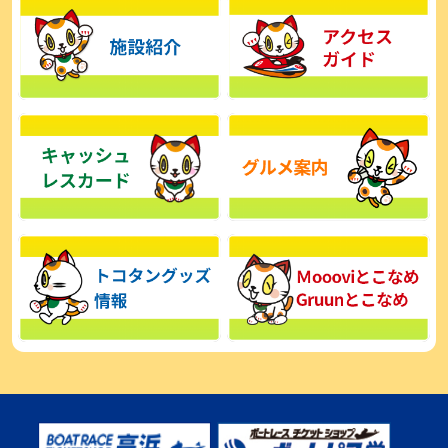
【とこなめボート】広瀬凜は準優で見つかった課題の克服へ「結果
的に１着を取れればいい」
2026年08月03日
【とこなめボート】西丸敦基が未勝利では終われない「最終日頑張
る」
2026年08月03日