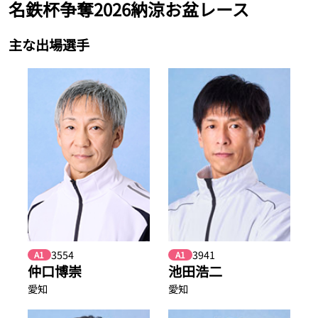
名鉄杯争奪2026納涼お盆レース
主な出場選手
3554
3941
A1
A1
仲口博崇
池田浩二
愛知
愛知