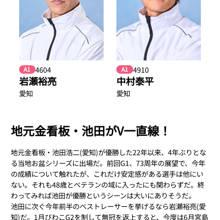
4604
4910
A1
A1
岩瀬裕亮
中村泰平
愛知
愛知
地元金看板・池田がV一直線！
地元金看板・池田浩二(愛知)が優勝した22年以来、4年ぶりとな
る当地お盆シリーズに出場だ。前回G1、73周年の展望で、今年
の成績について触れたが、これだけ安定感がある選手は他にい
ない。それも48歳とベテランの域に入ったにも関わらずだ。終
わってみれば池田が優勝というシーンは大いにありそうだ。
池田に次ぐ今年前半のベストレーサーを挙げるなら岩瀬裕亮(愛
知)だ。1月びわこG2を制して無冠を返上すると、今度は6月宮島