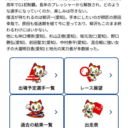
周年でG1初制覇。長年のプレッシャーから解放され、どのよう
な選手になっていくのか、楽しみは尽きない。
復活が待たれるのは柳沢一(愛知)。手本にしたいのが師匠の原田
幸哉で、原田も低迷期を経て今に至っており、柳沢もこのまま終
わるわけにはいかない。
他にも仲口博崇(愛知)、杉山正樹(愛知)、坂元浩仁(愛知)、野口
勝弘(愛知)、前田聖文(愛知)、中村泰平(愛知)、混合戦に強い女
子の大瀧明日香(愛知)と地元の実力者が多数揃った。
出場予定選手一覧
レース展望
過去の結果一覧
出走表