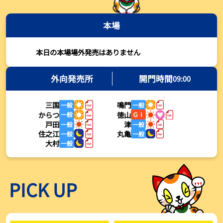
2026年08月03日
本場
【とこなめボート・岩瀬仁紀さんコラム】最後は塚越海斗に注目、
準優12Rはすごかった
2026年08月03日
本日の本場場外発売はありません
【ボートレース】荒木颯斗が地元勢でただ１人優出果たす「地元で
初優勝したい」／常滑 - 日刊スポーツ
外向発売所
開門時間
09:00
2026年08月03日
三国
鳴門
一般
一般
【ボートレース】４枠で優出の塚越海斗が強気節「攻めていくレー
からつ
徳山
一般
ＧⅠ
スをします」／常滑 - 日刊スポーツ
戸田
津
一般
一般
2026年08月03日
住之江
丸亀
一般
一般
大村
一般
【ボートレース】広瀬凜が接戦制して２着で優出「出足、回り足は
かなりいい状態」／常滑 - 日刊スポーツ
2026年08月03日
PICK UP
【とこなめボート】塚越海斗が優勝戦で脅威の伸びを披露する「合
ったときの伸びは自分が一番」
2026年08月03日