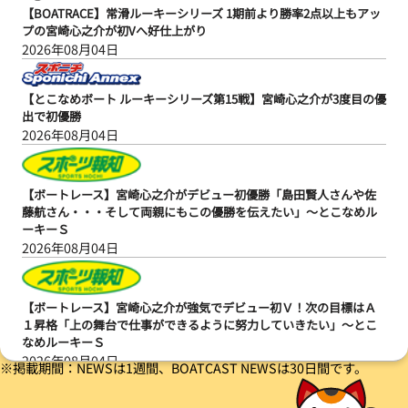
【BOATRACE】常滑ルーキーシリーズ 1期前より勝率2点以上もアッ
プの宮崎心之介が初Vへ好仕上がり
2026年08月04日
【とこなめボート ルーキーシリーズ第15戦】宮崎心之介が3度目の優
出で初優勝
2026年08月04日
【ボートレース】宮崎心之介がデビュー初優勝「島田賢人さんや佐
藤航さん・・・そして両親にもこの優勝を伝えたい」～とこなめル
ーキーＳ
2026年08月04日
【ボートレース】宮崎心之介が強気でデビュー初Ｖ！次の目標はＡ
１昇格「上の舞台で仕事ができるように努力していきたい」～とこ
なめルーキーＳ
2026年08月04日
※掲載期間：NEWSは1週間、BOATCAST NEWSは30日間です。