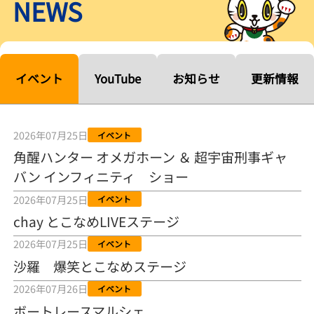
NEWS
【ルーキーシリーズ第15戦】塚越海斗「伸びを生かす方向で」4カド
から攻める／とこなめボートレース
2026年08月04日
【常滑ボート・ルーキーＳ】宮崎心之介 うれしいデビュー初優勝
「このままＡ１になれるように」
イベント
YouTube
お知らせ
更新情報
2026年08月04日
長岡花火大会の話も！ 松本日向の、グッド！グッド！ひなたグッ
ド！／常滑ボート
2026年07月25日
イベント
2026年08月04日
角醒ハンター オメガホーン ＆ 超宇宙刑事ギャ
バン インフィニティ ショー
【ボートレース】「しょっぱいですね」初優勝の宮崎心之介が水神
祭で満面の笑み／常滑 - 日刊スポーツ
2026年07月25日
イベント
2026年08月04日
chay とこなめLIVEステージ
【ボート】とこなめルーキーＳ 宮崎心之介がデビューから１年９カ
2026年07月25日
イベント
月で初優勝
沙羅 爆笑とこなめステージ
2026年08月04日
2026年07月26日
イベント
【ボートレース】12R優勝戦のスタート特訓実施 初Ｖ目指す宮崎心
ボートレースマルシェ
之介の仕上がり上々／常滑 - 日刊スポーツ