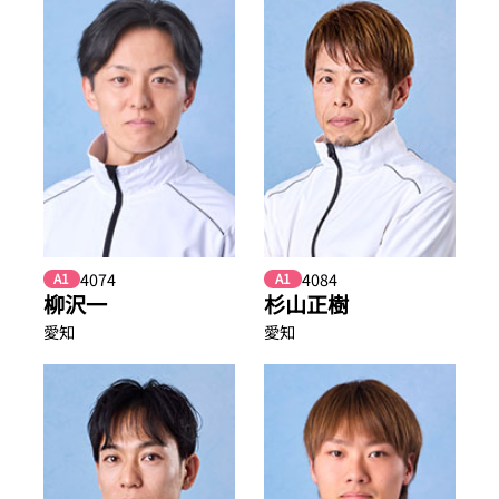
4074
4084
A1
A1
柳沢一
杉山正樹
愛知
愛知