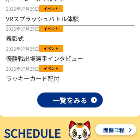
2026年08月04日
2026年07月29日
イベント
VRスプラッシュバトル体験
【とこなめボート ルーキーシリーズ第15戦】荒木颯斗 当地フレッシ
ュルーキーが初Vで恩返しを
2026年07月25日
イベント
2026年08月03日
表彰式
【とこなめボート】ういちの「好配招き猫」ルーキーシリーズ第15
2026年07月25日
イベント
戦～自分の収支状況も想定してこそ〝本物の予想〟！／ボートレー
ス
優勝戦出場選手インタビュー
2026年08月03日
2026年07月25日
イベント
【ボートレース】荒木颯斗が地元唯一の優出！３号艇でデビュー初
ラッキーカード配付
Ｖ狙う「自分の好きな感じになっている」～とこなめルーキーＳ
2026年08月03日
一覧をみる
【ボートレース】訓練中の大けが乗り越えデビューした宮崎心之介
が初Ｖ王手「１枠なら負けないと思います」～とこなめルーキーＳ
2026年08月03日
SCHEDULE
開催日程
【常滑ボート・ルーキーＳ】津田陸翔はリング交換で気配一変「初
優勝目指して頑張ります」