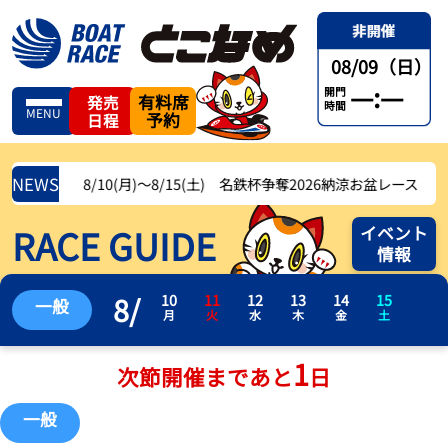
08/09（日）
—:—
開門
有料席
発売
時間
MENU
予約
日程
NEWS
8/10(月)〜8/15(土) 名鉄杯争奪2026納涼お盆レース
RACE GUIDE
イベント
情報
8
/
10
11
12
13
14
15
一般
月
火
水
木
金
土
1
次節開催まであと
日
一般