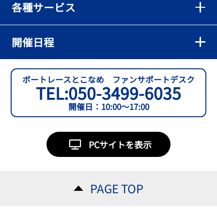
各種サービス
【とこなめボート】準優６枠の西川拓利は「チルトを跳ねる可能性
もあります」
2026年08月02日
開催日程
【とこなめボート】予選トップ通過の宮崎心之介をはじめ若林樹
蘭、中野希一と準優勝戦は1号艇を獲得
2026年08月02日
ボートレースとこなめ ファンサポートデスク
TEL:
050-3499-6035
開催日：10:00～17:00
PCサイトを表示
PAGE TOP