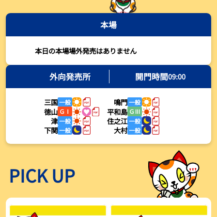
2026年08月03日
本場
【とこなめボート・岩瀬仁紀さんコラム】最後は塚越海斗に注目、
準優12Rはすごかった
2026年08月03日
本日の本場場外発売はありません
【ボートレース】荒木颯斗が地元勢でただ１人優出果たす「地元で
初優勝したい」／常滑 - 日刊スポーツ
外向発売所
開門時間
09:00
2026年08月03日
三国
鳴門
一般
一般
【ボートレース】４枠で優出の塚越海斗が強気節「攻めていくレー
徳山
平和島
ＧⅠ
ＧⅢ
スをします」／常滑 - 日刊スポーツ
津
住之江
一般
一般
2026年08月03日
下関
大村
一般
一般
【ボートレース】広瀬凜が接戦制して２着で優出「出足、回り足は
かなりいい状態」／常滑 - 日刊スポーツ
2026年08月03日
PICK UP
【とこなめボート】塚越海斗が優勝戦で脅威の伸びを披露する「合
ったときの伸びは自分が一番」
2026年08月03日