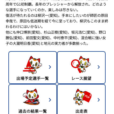
周年でG1初制覇。長年のプレッシャーから解放され、どのよう
な選手になっていくのか、楽しみは尽きない。
復活が待たれるのは柳沢一(愛知)。手本にしたいのが師匠の原田
幸哉で、原田も低迷期を経て今に至っており、柳沢もこのまま終
わるわけにはいかない。
他にも仲口博崇(愛知)、杉山正樹(愛知)、坂元浩仁(愛知)、野口
勝弘(愛知)、前田聖文(愛知)、中村泰平(愛知)、混合戦に強い女
子の大瀧明日香(愛知)と地元の実力者が多数揃った。
出場予定選手一覧
レース展望
過去の結果一覧
出走表