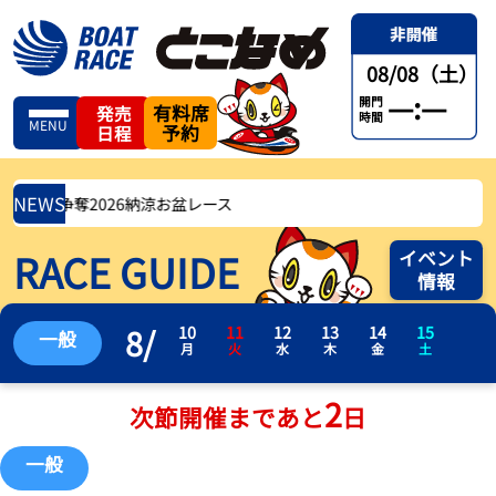
08/08（土）
—:—
開門
有料席
発売
時間
MENU
予約
日程
NEWS
) 名鉄杯争奪2026納涼お盆レース
RACE GUIDE
イベント
情報
8
/
10
11
12
13
14
15
一般
月
火
水
木
金
土
2
次節開催まであと
日
一般