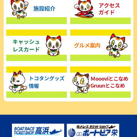
【とこなめボート】広瀬凜は準優で見つかった課題の克服へ「結果
的に１着を取れればいい」
2026年08月03日
【とこなめボート】西丸敦基が未勝利では終われない「最終日頑張
る」
2026年08月03日
【とこなめボート ルーキーシリーズ】広瀬凜 6位で予選突破「勝負
できる仕上がり」
2026年08月02日
【とこなめボート 日野未来コラム とこなめミライ予想図】トコタン
お誕生日おめでとう！
2026年08月02日
【ボートレース】第二の故郷で広瀬凜が準優進出「ドリームにも選
んでもらったし、恩返しをしたいです」～とこなめルーキーＳ
2026年08月02日
【常滑ボート・ルーキーＳ】荒木颯斗 予選９位でセミファイナル進