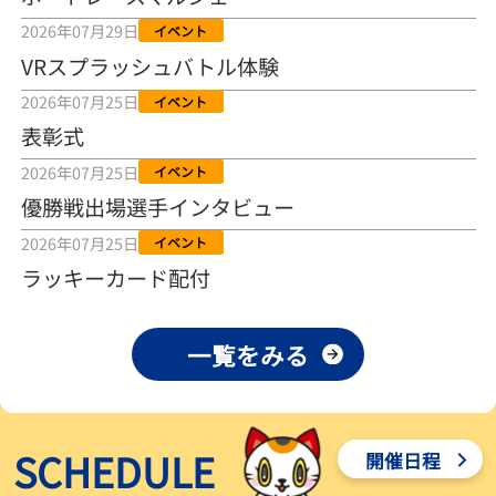
2026年08月04日
2026年07月29日
イベント
VRスプラッシュバトル体験
【とこなめボート ルーキーシリーズ第15戦】荒木颯斗 当地フレッシ
ュルーキーが初Vで恩返しを
2026年07月25日
イベント
2026年08月03日
表彰式
【とこなめボート】ういちの「好配招き猫」ルーキーシリーズ第15
2026年07月25日
イベント
戦～自分の収支状況も想定してこそ〝本物の予想〟！／ボートレー
ス
優勝戦出場選手インタビュー
2026年08月03日
2026年07月25日
イベント
【ボートレース】荒木颯斗が地元唯一の優出！３号艇でデビュー初
ラッキーカード配付
Ｖ狙う「自分の好きな感じになっている」～とこなめルーキーＳ
2026年08月03日
一覧をみる
【ボートレース】訓練中の大けが乗り越えデビューした宮崎心之介
が初Ｖ王手「１枠なら負けないと思います」～とこなめルーキーＳ
2026年08月03日
SCHEDULE
開催日程
【常滑ボート・ルーキーＳ】津田陸翔はリング交換で気配一変「初
優勝目指して頑張ります」