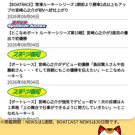
【BOATRACE】常滑ルーキーシリーズ 1期前より勝率2点以上もアッ
プの宮崎心之介が初Vへ好仕上がり
2026年08月04日
【とこなめボート ルーキーシリーズ第15戦】宮崎心之介が3度目の優
出で初優勝
2026年08月04日
【ボートレース】宮崎心之介がデビュー初優勝「島田賢人さんや佐
藤航さん・・・そして両親にもこの優勝を伝えたい」～とこなめル
ーキーＳ
2026年08月04日
【ボートレース】宮崎心之介が強気でデビュー初Ｖ！次の目標はＡ
１昇格「上の舞台で仕事ができるように努力していきたい」～とこ
なめルーキーＳ
2026年08月04日
※掲載期間：NEWSは1週間、BOATCAST NEWSは30日間です。