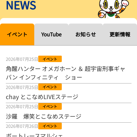
NEWS
【ルーキーシリーズ第15戦】塚越海斗「伸びを生かす方向で」4カド
から攻める／とこなめボートレース
2026年08月04日
【常滑ボート・ルーキーＳ】宮崎心之介 うれしいデビュー初優勝
「このままＡ１になれるように」
イベント
YouTube
お知らせ
更新情報
2026年08月04日
長岡花火大会の話も！ 松本日向の、グッド！グッド！ひなたグッ
ド！／常滑ボート
2026年07月25日
イベント
2026年08月04日
角醒ハンター オメガホーン ＆ 超宇宙刑事ギャ
バン インフィニティ ショー
【ボートレース】「しょっぱいですね」初優勝の宮崎心之介が水神
祭で満面の笑み／常滑 - 日刊スポーツ
2026年07月25日
イベント
2026年08月04日
chay とこなめLIVEステージ
【ボート】とこなめルーキーＳ 宮崎心之介がデビューから１年９カ
2026年07月25日
イベント
月で初優勝
沙羅 爆笑とこなめステージ
2026年08月04日
2026年07月26日
イベント
【ボートレース】12R優勝戦のスタート特訓実施 初Ｖ目指す宮崎心
ボートレースマルシェ
之介の仕上がり上々／常滑 - 日刊スポーツ