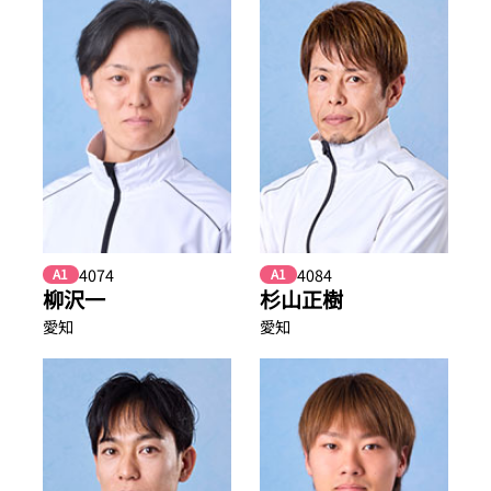
4074
4084
A1
A1
柳沢一
杉山正樹
愛知
愛知