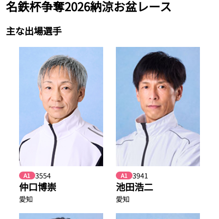
名鉄杯争奪2026納涼お盆レース
主な出場選手
3554
3941
A1
A1
仲口博崇
池田浩二
愛知
愛知