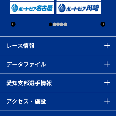
出「そろそろ優勝したい」
2026年08月02日
【ボートレース】仲航太が予選ラスト１、２着で準優進出「ターン
回りは良くなった」／常滑 - 日刊スポーツ
2026年08月02日
【ボートレース】島川海輝が逃げ切って準優勝負駆け成功、準優は
レース情報
伸び意識の調整で／常滑 - 日刊スポーツ
2026年08月02日
データファイル
【ボートレース】地元の荒木颯斗が有言実行の予選突破「そろそろ
優勝したい」／常滑 - 日刊スポーツ
2026年08月02日
愛知支部選手情報
【とこなめボート】出足抜群の篠原晟弥だが「叩き変える可能性も
ある」と思案顔
2026年08月02日
アクセス・施設
【とこなめボート】島川海輝がボーダー下からの勝負駆けに成功
2026年08月02日