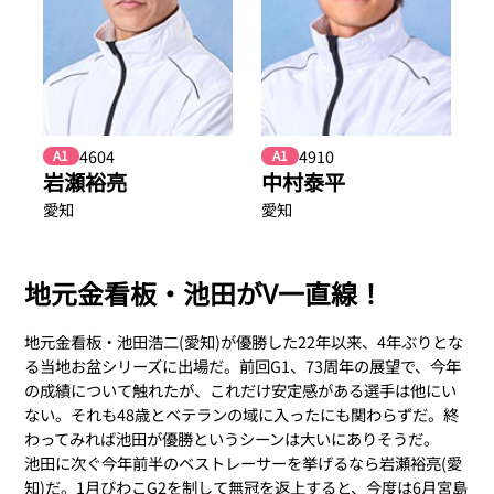
4604
4910
A1
A1
岩瀬裕亮
中村泰平
愛知
愛知
地元金看板・池田がV一直線！
地元金看板・池田浩二(愛知)が優勝した22年以来、4年ぶりとな
る当地お盆シリーズに出場だ。前回G1、73周年の展望で、今年
の成績について触れたが、これだけ安定感がある選手は他にい
ない。それも48歳とベテランの域に入ったにも関わらずだ。終
わってみれば池田が優勝というシーンは大いにありそうだ。
池田に次ぐ今年前半のベストレーサーを挙げるなら岩瀬裕亮(愛
知)だ。1月びわこG2を制して無冠を返上すると、今度は6月宮島